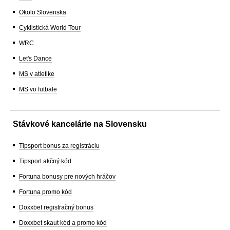
Okolo Slovenska
Cyklistická World Tour
WRC
Let's Dance
MS v atletike
MS vo futbale
Stávkové kancelárie na Slovensku
Tipsport bonus za registráciu
Tipsport akčný kód
Fortuna bonusy pre nových hráčov
Fortuna promo kód
Doxxbet registračný bonus
Doxxbet skaut kód a promo kód