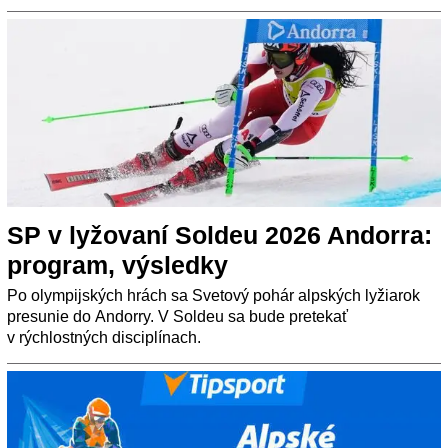
SP v lyžovaní Soldeu 2026 Andorra:
program, výsledky
Po olympijských hrách sa Svetový pohár alpských lyžiarok
presunie do Andorry. V Soldeu sa bude pretekať
v rýchlostných disciplínach.