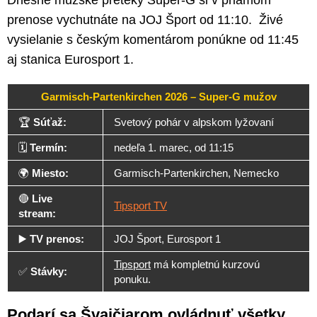
prenose vychutnáte na JOJ Šport od 11:10. Živé
vysielanie s českým komentárom ponúkne od 11:45
aj stanica Eurosport 1.
Garmisch-Partenkirchen 2026 – Super-G mužov
🏆
Súťaž:
Svetový pohár v alpskom lyžovaní
🗓️
Termín:
nedeľa 1. marec, od 11:15
🌍
Miesto:
Garmisch-Partenkirchen, Nemecko
🔴
Live
Tipsport TV
stream:
▶️
TV prenos:
JOJ Šport, Eurosport 1
Tipsport
má kompletnú kurzovú
✅
Stávky:
ponuku.
Podarí sa Švajčiarom ovládnuť všetky