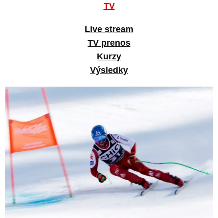
TV
Live stream
TV prenos
Kurzy
Výsledky