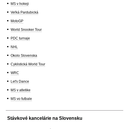
MS v hokeji
Veľká Pardubická
MotoGP
World Snooker Tour
PDC turnaje
NHL
Okolo Slovenska
Cyklistická World Tour
WRC
Let's Dance
MS v atletike
MS vo futbale
Stávkové kancelárie na Slovensku