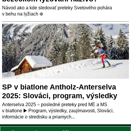
Návod ako a kde sledovať preteky Svetového pohára
v behu na lyžiach ❄️
SP v biatlone Antholz-Anterselva
2025: Slováci, program, výsledky
Anterselva 2025 – posledné preteky pred ME a MS
v biatlone ▶️ Program, výsledky, zaujímavosti, Slováci,
informácie o stredisku a priamych...