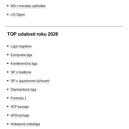
MS v horskej cyklistike
US Open
TOP udalosti roku 2026
Liga majstrov
Európska liga
Konferenčná liga
SP v biatlone
SP v zjazdovom lyžovaní
Diamantová liga
Formula 1
ATP turnaje
WTA turnaje
Hokejová extraliga