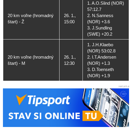
1. A.O.Slind (NOR)
57:12.7
20 km voľne (hromadný
26. 1.,
2. N.Sanness
štart) - Ž
15:00
(NOR) +3.6
3. J.Sundling
(SWE) +20.2
1. J.H.Klaebo
(NOR) 53:02.8
20 km voľne (hromadný
26. 1.,
2. I.T.Andersen
štart) - M
12:30
(NOR) +1.3
3. D.Toenseth
(NOR) +1.9