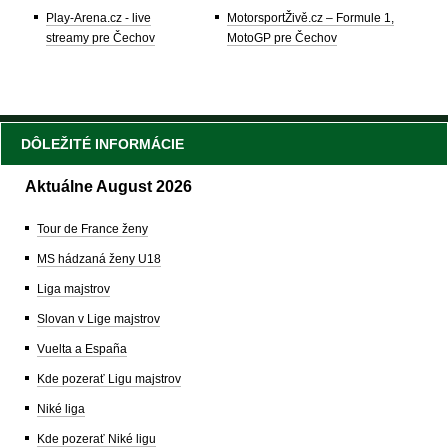
Play-Arena.cz - live
MotorsportŽivě.cz – Formule 1,
streamy pre Čechov
MotoGP pre Čechov
DÔLEŽITÉ INFORMÁCIE
Aktuálne August 2026
Tour de France ženy
MS hádzaná ženy U18
Liga majstrov
Slovan v Lige majstrov
Vuelta a España
Kde pozerať Ligu majstrov
Niké liga
Kde pozerať Niké ligu