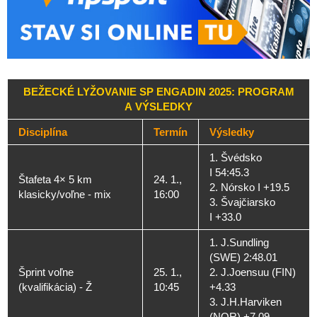
BEŽECKÉ LYŽOVANIE SP ENGADIN 2025: PROGRAM
A VÝSLEDKY
Disciplína
Termín
Výsledky
1. Švédsko
I 54:45.3
Štafeta 4× 5 km
24. 1.,
2. Nórsko I +19.5
klasicky/voľne - mix
16:00
3. Švajčiarsko
I +33.0
1. J.Sundling
(SWE) 2:48.01
Šprint voľne
25. 1.,
2. J.Joensuu (FIN)
(kvalifikácia) - Ž
10:45
+4.33
3. J.H.Harviken
(NOR) +7.09