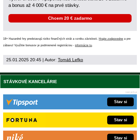
a bonus až 4 000 € na prvé stávky.
Chcem 20 € zadarmo
18+ Hazardné hry predstavujú riziko finančných strát a vzniku závislosti.
Hrajte zodpovedne
a pre
zábavu! Využitie bonusov je podmienené registráciou -
informácie tu
.
25.01.2025 20:45
| Autor:
Tomáš Lefko
STÁVKOVÉ KANCELÁRIE
Stav si
Stav si
Stav si