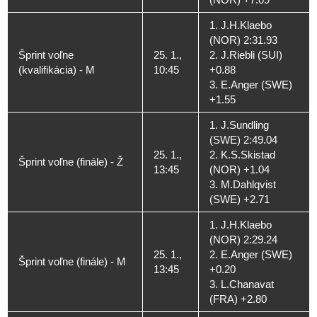
1. J.H.Klaebo
(NOR) 2:31.93
Šprint voľne
25. 1.,
2. J.Riebli (SUI)
(kvalifikácia) - M
10:45
+0.88
3. E.Anger (SWE)
+1.55
1. J.Sundling
(SWE) 2:49.04
25. 1.,
2. K.S.Skistad
Šprint voľne (finále) - Ž
13:45
(NOR) +1.04
3. M.Dahlqvist
(SWE) +2.71
1. J.H.Klaebo
(NOR) 2:29.24
25. 1.,
2. E.Anger (SWE)
Šprint voľne (finále) - M
13:45
+0.20
3. L.Chanavat
(FRA) +2.80