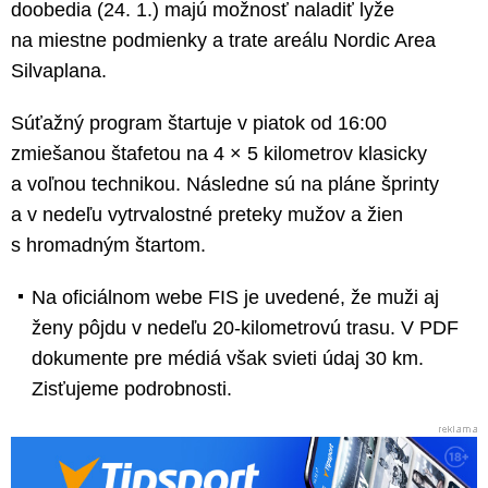
doobedia (24. 1.) majú možnosť naladiť lyže
na miestne podmienky a trate areálu Nordic Area
Silvaplana.
Súťažný program štartuje v piatok od 16:00
zmiešanou štafetou na 4 × 5 kilometrov klasicky
a voľnou technikou. Následne sú na pláne šprinty
a v nedeľu vytrvalostné preteky mužov a žien
s hromadným štartom.
Na oficiálnom webe FIS je uvedené, že muži aj
ženy pôjdu v nedeľu 20-kilometrovú trasu. V PDF
dokumente pre médiá však svieti údaj 30 km.
Zisťujeme podrobnosti.