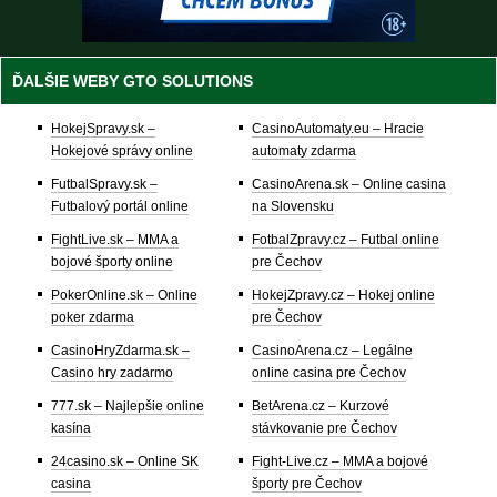
ĎALŠIE WEBY GTO SOLUTIONS
HokejSpravy.sk –
CasinoAutomaty.eu – Hracie
Hokejové správy online
automaty zdarma
FutbalSpravy.sk –
CasinoArena.sk – Online casina
Futbalový portál online
na Slovensku
FightLive.sk – MMA a
FotbalZpravy.cz – Futbal online
bojové športy online
pre Čechov
PokerOnline.sk – Online
HokejZpravy.cz – Hokej online
poker zdarma
pre Čechov
CasinoHryZdarma.sk –
CasinoArena.cz – Legálne
Casino hry zadarmo
online casina pre Čechov
777.sk – Najlepšie online
BetArena.cz – Kurzové
kasína
stávkovanie pre Čechov
24casino.sk – Online SK
Fight-Live.cz – MMA a bojové
casina
športy pre Čechov