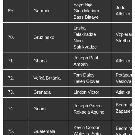
Faye Nije
Judo
69.
Gambia
Gina Mariam
Atletika
Bass Bittaye
Lasha
Talakhadze
Vzpierani
70.
Gruzínsko
Nino
Streľba
Salukvadze
Joseph Paul
71.
Ghana
Atletika
Amoah
Tom Daley
Potápani
72.
Veľká Británia
Helen Glover
Veslovani
73.
Grenada
Lindon Victor
Atletika
Bedminto
Joseph Green
74.
Guam
Zápaseni
Rckaela Aquino
Kevin Cordón
Bedminto
75.
Guatemala
Waleska Soto
Streľba