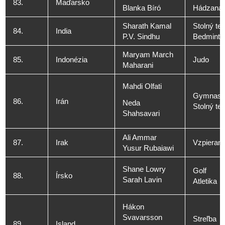
83.
Maďarsko
Blanka Bíró
Hádzaná
Sharath Kamal
Stolný ten
84.
India
P.V. Sindhu
Bedminto
Maryam March
85.
Indonézia
Judo
Maharani
Mahdi Olfati
Gymnasti
86.
Irán
Neda
Stolný ten
Shahsavari
Ali Ammar
87.
Irak
Vzpierani
Yusur Rubaiawi
Shane Lowry
Golf
88.
Írsko
Sarah Lavin
Atletika
Hákon
Svavarsson
Streľba
89.
Island