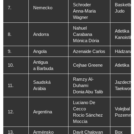
Schroder
Basketba
7.
Nemecko
Anna-Maria
Judo
Wagner
Nahuel
Atletika
8.
Andorra
Carabana
Kanoistik
Mónica Dória
9.
Angola
Azenaide Carlos
Hádzaná
Antigua
10.
Cejhae Greene
Atletika
a Barbuda
Ramzy Al-
Saudská
Jazdectv
11.
Duhami
Arábia
Taekwon
Donia Abu Talib
Luciano De
Cecco
Volejbal
12.
Argentína
Rocio Sánchez
Pozemný 
Moccia
13.
Arménsko
Davit Chaloyan
Box