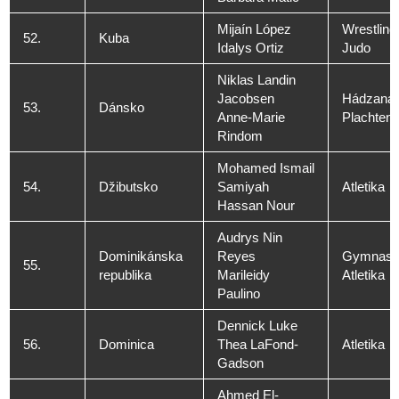
Mijaín López
Wrestling
52.
Kuba
Idalys Ortiz
Judo
Niklas Landin
Jacobsen
Hádzaná
53.
Dánsko
Anne-Marie
Plachteni
Rindom
Mohamed Ismail
54.
Džibutsko
Samiyah
Atletika
Hassan Nour
Audrys Nin
Dominikánska
Reyes
Gymnasti
55.
republika
Marileidy
Atletika
Paulino
Dennick Luke
56.
Dominica
Thea LaFond-
Atletika
Gadson
Ahmed El-