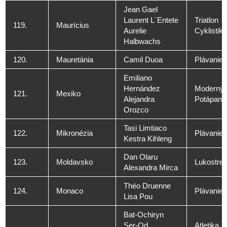
Jean Gael
Laurent L´Entete
Triatlon
119.
Maurícius
Aurelie
Cyklistika
Halbwachs
120.
Mauretánia
Camil Duoa
Plávanie
Emiliano
Hernández
Moderný 
121.
Mexiko
Alejandra
Potápani
Orozco
Tasi Limtiaco
122.
Mikronézia
Plávanie
Kestra Kihleng
Dan Olaru
123.
Moldavsko
Lukostreľ
Alexandra Mirca
Théo Druenne
124.
Monaco
Plávanie
Lisa Pou
Bat-Ochiryn
Ser-Od
Atletika