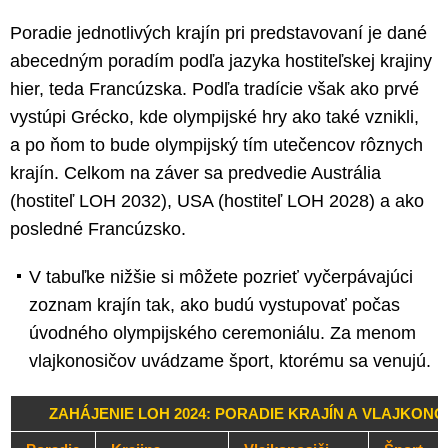
Poradie jednotlivých krajín pri predstavovaní je dané
abecedným poradím podľa jazyka hostiteľskej krajiny
hier, teda Francúzska. Podľa tradície však ako prvé
vystúpi Grécko, kde olympijské hry ako také vznikli,
a po ňom to bude olympijský tím utečencov rôznych
krajín. Celkom na záver sa predvedie Austrália
(hostiteľ LOH 2032), USA (hostiteľ LOH 2028) a ako
posledné Francúzsko.
V tabuľke nižšie si môžete pozrieť vyčerpávajúci
zoznam krajín tak, ako budú vystupovať počas
úvodného olympijského ceremoniálu. Za menom
vlajkonosičov uvádzame šport, ktorému sa venujú.
ZAHÁJENIE LOH 2024: PORADIE KRAJÍN A VLAJKONO