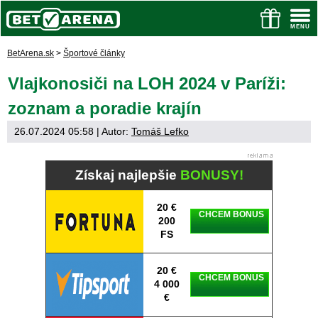
BetArena.sk
>
Športové články
Vlajkonosiči na LOH 2024 v Paríži:
zoznam a poradie krajín
26.07.2024 05:58
| Autor:
Tomáš Lefko
Získaj najlepšie
BONUSY!
20 €
CHCEM BONUS
200
FS
20 €
CHCEM BONUS
4 000
€