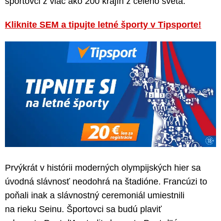
športovci z viac ako 200 krajín z celého sveta.
Kliknite SEM a tipujte letné športy v Tipsporte!
Prvýkrát v histórii moderných olympijských hier sa
úvodná slávnosť neodohrá na štadióne. Francúzi to
poňali inak a slávnostný ceremoniál umiestnili
na rieku Seinu. Športovci sa budú plaviť