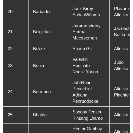
Jack Kirby
Plávanie
20.
Barbados
Sada Williams
Atletika
Jerome Guéry
Jazdectv
21.
Belgicko
Emma
Basketba
Meesseman
22.
Belize
Shaun Gill
Atletika
Valentin
Judo
23.
Benin
Houinato
Atletika
Noelie Yarigo
Jah-Nhai
Perinchief
Atletika
24.
Bermuda
Adriana
Plachteni
Penruddocke
Sangay Tenzin
25.
Bhután
Atletika
Kinzang Lhamo
Héctor Garibay
Atletika