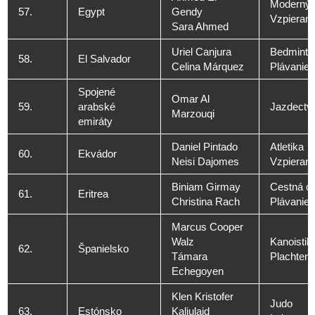
Moderný 
57.
Egypt
Gendy
Vzpierani
Sara Ahmed
Uriel Canjura
Bedminto
58.
El Salvador
Celina Márquez
Plávanie
Spojené
Omar Al
59.
arabské
Jazdectv
Marzouqi
emiráty
Daniel Pintado
Atletika
60.
Ekvádor
Neisi Dajomes
Vzpierani
Biniam Girmay
Cestná cy
61.
Eritrea
Christina Rach
Plávanie
Marcus Cooper
Walz
Kanoistik
62.
Španielsko
Támara
Plachteni
Echegoyen
Klen Kristofer
Judo
63.
Estónsko
Kaljulaid