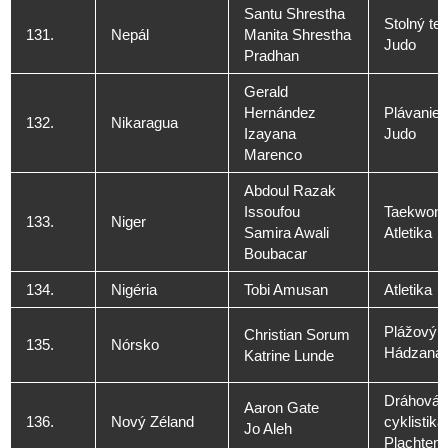
Santu Shrestha
Stolný ten
131.
Nepál
Manita Shrestha
Judo
Pradhan
Gerald
Hernández
Plávanie
132.
Nikaragua
Izayana
Judo
Marenco
Abdoul Razak
Issoufou
Taekwon
133.
Niger
Samira Awali
Atletika
Boubacar
134.
Nigéria
Tobi Amusan
Atletika
Plážový v
Christian Sorum
135.
Nórsko
Hádzaná
Katrine Lunde
Dráhová
Aaron Gate
136.
Nový Zéland
cyklistika
Jo Aleh
Plachteni