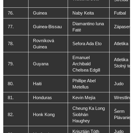
76.
Guinea
Naby Keita
Futbal
Diamantino Iuna
77.
Guinea-Bissau
Zápaseni
Faté
Rovníková
78.
Sefora Ada Eto
Atletika
Guinea
Emanuel
Atletika
79.
Guyana
Archibald
Stolný ten
Chelsea Edgill
Phillipe Abel
80.
Haiti
Judo
Metellus
81.
Honduras
Kevin Mejía
Wrestling
Cheung Ka Long
Šerm
82.
Honk Kong
Siobhán
Plávanie
Haughey
Krisztián Tóth
Judo