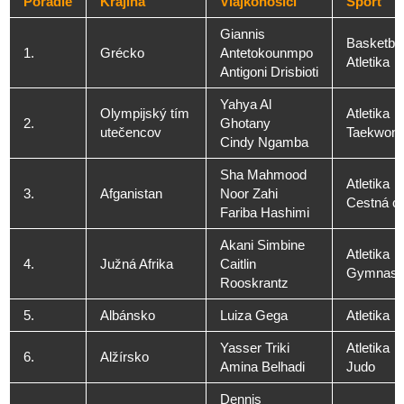
Poradie
Krajina
Vlajkonosiči
Šport
Giannis
Basketba
1.
Grécko
Antetokounmpo
Atletika
Antigoni Drisbioti
Yahya Al
Olympijský tím
Atletika
2.
Ghotany
utečencov
Taekwon
Cindy Ngamba
Sha Mahmood
Atletika
3.
Afganistan
Noor Zahi
Cestná cy
Fariba Hashimi
Akani Simbine
Atletika
4.
Južná Afrika
Caitlin
Gymnasti
Rooskrantz
5.
Albánsko
Luiza Gega
Atletika
Yasser Triki
Atletika
6.
Alžírsko
Amina Belhadi
Judo
Dennis