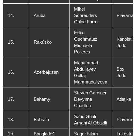
Mikel
14.
Aruba
Schreuders
Plávania
Chloe Farro
Felix
Oschmautz
Kanoistik
15.
Rakúsko
Michaela
Judo
Polleres
Mahammad
Abdullayev
Box
16.
Azerbajdžan
Gultaj
Judo
Mammadaliyeva
Steven Gardiner
17.
Bahamy
Devynne
Atletika
Charlton
Saud Ghali
18.
Bahrain
Plávanie
Amani Al-Obaidli
19.
Bangladéš
Sagor Islam
Lukostreľ