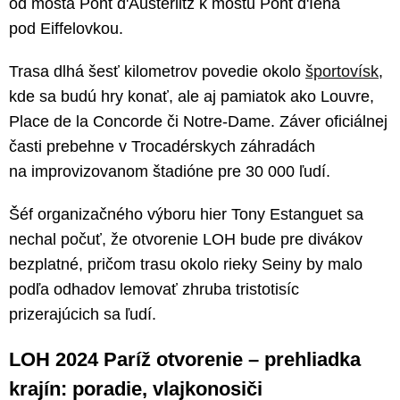
od mosta Pont d'Austerlitz k mostu Pont d'Iéna
pod Eiffelovkou.
Trasa dlhá šesť kilometrov povedie okolo
športovísk
,
kde sa budú hry konať, ale aj pamiatok ako Louvre,
Place de la Concorde či Notre-Dame. Záver oficiálnej
časti prebehne v Trocadérskych záhradách
na improvizovanom štadióne pre 30 000 ľudí.
Šéf organizačného výboru hier Tony Estanguet sa
nechal počuť, že otvorenie LOH bude pre divákov
bezplatné, pričom trasu okolo rieky Seiny by malo
podľa odhadov lemovať zhruba tristotisíc
prizerajúcich sa ľudí.
LOH 2024 Paríž otvorenie – prehliadka
krajín: poradie, vlajkonosiči