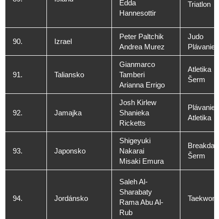
Edda
Triatlon
Hannesottir
Peter Paltchik
Judo
90.
Izrael
Andrea Murez
Plávanie
Gianmarco
Atletika
91.
Taliansko
Tamberi
Šerm
Arianna Errigo
Josh Kirlew
Plávanie
92.
Jamajka
Shanieka
Atletika
Ricketts
Shigeyuki
Breakdan
93.
Japonsko
Nakarai
Šerm
Misaki Emura
Saleh Al-
Sharabaty
94.
Jordánsko
Taekwon
Rama Abu Al-
Rub