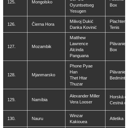
125.
Mongolsko
Oyuntsetseg
Box
Yesugen
Milivoj Dukić
Plachteni
126.
Čierna Hora
Danka Kovinić
Tenis
Matthew
Lawrence
Plávanie
127.
Mozambik
Alcinda
Box
Panguana
Phone Pyae
Han
Plávanie
128.
Mjanmarsko
Thet Htar
Bedminto
Thuzar
Alexander Miller
Horská cy
129.
Namíbia
Vera Looser
Cestná cy
Winzar
130.
Nauru
Atletika
Kakiouea