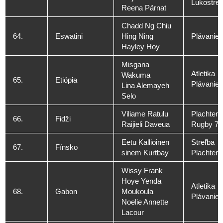
Lukostreľ
Reena Pärnat
Chadd Ng Chiu
64.
Eswatini
Hing Ning
Plávanie
Hayley Hoy
Misgana
Atletika
Wakuma
65.
Etiópia
Plávanie
Lina Alemayeh
Selo
Viliame Ratulu
Plachteni
66.
Fidži
Raijieli Daveua
Rugby 7
Eetu Kallioinen
Streľba
67.
Fínsko
sinem Kurtbay
Plachteni
Wissy Frank
Hoye Yenda
Atletika
68.
Gabon
Moukoula
Plávanie
Noelie Annette
Lacour