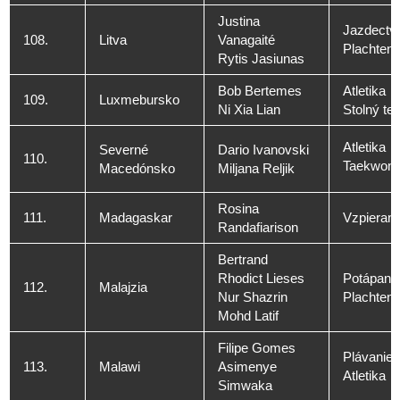
Justina
Jazdectv
108.
Litva
Vanagaité
Plachteni
Rytis Jasiunas
Bob Bertemes
Atletika
109.
Luxmebursko
Ni Xia Lian
Stolný ten
Atletika
Severné
Dario Ivanovski
110.
Taekwon
Macedónsko
Miljana Reljik
Rosina
111.
Madagaskar
Vzpierani
Randafiarison
Bertrand
Rhodict Lieses
Potápani
112.
Malajzia
Nur Shazrin
Plachteni
Mohd Latif
Filipe Gomes
Plávanie
113.
Malawi
Asimenye
Atletika
Simwaka