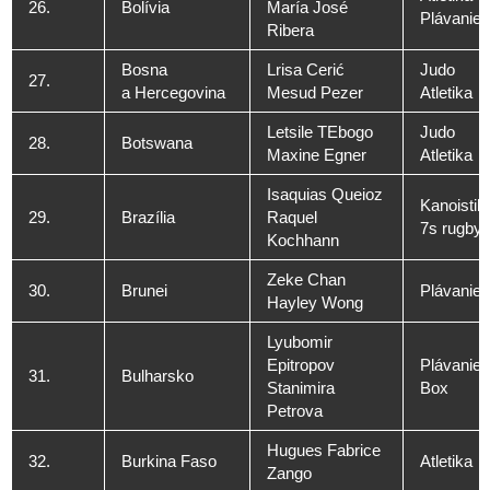
26.
Bolívia
María José
Plávanie
Ribera
Bosna
Lrisa Cerić
Judo
27.
a Hercegovina
Mesud Pezer
Atletika
Letsile TEbogo
Judo
28.
Botswana
Maxine Egner
Atletika
Isaquias Queioz
Kanoistik
29.
Brazília
Raquel
7s rugby
Kochhann
Zeke Chan
30.
Brunei
Plávanie
Hayley Wong
Lyubomir
Epitropov
Plávanie
31.
Bulharsko
Stanimira
Box
Petrova
Hugues Fabrice
32.
Burkina Faso
Atletika
Zango