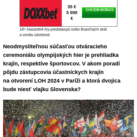
35 €
CHCEM BONUS
5 000
€
18+ Hazardné hry predstavujú riziko finančných strát
a vzniku závislosti.
Neodmysliteľnou súčasťou otváracieho
ceremoniálu olympijských hier je prehliadka
krajín, respektíve športovcov. V akom poradí
pôjdu zástupcovia účastníckych krajín
na otvorení LOH 2024 v Paríži a ktorá dvojica
bude niesť vlajku Slovenska?