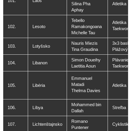
101.
Laos
Silina Pha
Atletika
Aphay
Tebello
Atletika
102.
Lesoto
Ramakongoana
Taekwon
Michelle Tau
Nauris Miezis
3x3 baske
103.
Lotyšsko
Tina Graudina
Plážový v
Simon Doueihy
Plávanie
104.
Libanon
Laetitia Aoun
Taekwon
Emmanuel
Matadi
105.
Libéria
Atletika
Thelma Davies
Mohammed bin
106.
Líbya
Streľba
Dallah
Romano
107.
Lichtenštajnsko
Cyklistika
Puntener