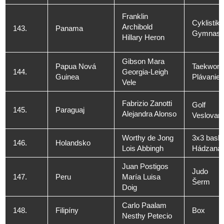
Franklin
Cyklistika
Archibold
143.
Panama
Gymnasti
Hillary Heron
Gibson Mara
Papua Nová
Taekwon
144.
Georgia-Leigh
Guinea
Plávanie
Vele
Fabrizio Zanotti
Golf
145.
Paraguaj
Alejandra Alonso
Veslovani
Worthy de Jong
3x3 baske
146.
Holandsko
Lois Abbingh
Hádzaná
Juan Postigos
Judo
147.
Peru
María Luisa
Šerm
Doig
Carlo Paalam
148.
Filipíny
Box
Nesthy Petecio