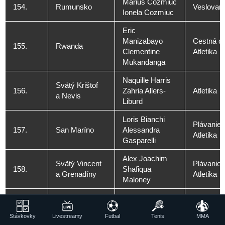
Marius Cozmiuc
154.
Rumunsko
Veslovani
Ionela Cozmiuc
Eric
Manizabayo
Cestná cy
155.
Rwanda
Clementine
Atletika
Mukandanga
Naquille Harris
Svätý Krištof
156.
Zahria Allers-
Atletika
a Nevis
Liburd
Loris Bianchi
Plávanie
157.
San Maríno
Alessandra
Atletika
Gasparelli
Alex Joachim
Svätý Vincent
Plávanie
158.
Shafiqua
a Grenadíny
Atletika
Maloney
159.
Svätá Lucia
Michael Joseph
Atletika
Stávkovky
Livestreamy
Futbal
Tenis
MMA
Atletika
Šalamúnove
Sharon Firisua