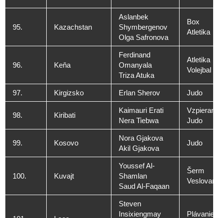
Aslanbek
Box
95.
Kazachstan
Shymbergenov
Atletika
Olga Safronova
Ferdinand
Atletika
96.
Keňa
Omanyala
Volejbal
Triza Atuka
97.
Kirgizsko
Erlan Sherov
Judo
Kaimauri Erati
Vzpierani
98.
Kiribati
Nera Tiebwa
Judo
Nora Gjakova
99.
Kosovo
Judo
Akil Gjakova
Youssef Al-
Šerm
100.
Kuvajt
Shamlan
Veslovani
Saud Al-Faqaan
Steven
Insixiengmay
Plávanie