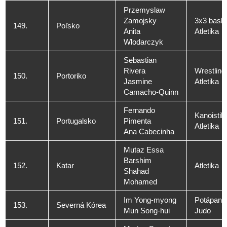
Przemyslaw
Zamojsky
3x3 baske
149.
Poľsko
Anita
Atletika
Wlodarczyk
Sebastian
Rivera
Wrestling
150.
Portoriko
Jasmine
Atletika
Camacho-Quinn
Fernando
Kanoistik
151.
Portugalsko
Pimenta
Atletika
Ana Cabecinha
Mutaz Essa
Barshim
152.
Katar
Atletika
Shahad
Mohamed
Im Yong-myong
Potápani
153.
Severná Kórea
Mun Song-hui
Judo