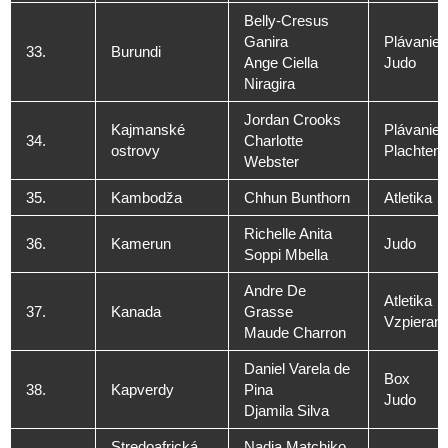
Belly-Cresus
Ganira
Plávanie
33.
Burundi
Ange Ciella
Judo
Niragira
Jordan Crooks
Kajmanské
Plávanie
34.
Charlotte
ostrovy
Plachteni
Webster
35.
Kambodža
Chhun Bunthorn
Atletika
Richelle Anita
36.
Kamerun
Judo
Soppi Mbella
Andre De
Atletika
37.
Kanada
Grasse
Vzpierani
Maude Charron
Daniel Varela de
Box
38.
Kapverdy
Pina
Judo
Djamila Silva
Stredoafrická
Nadia Matchiko