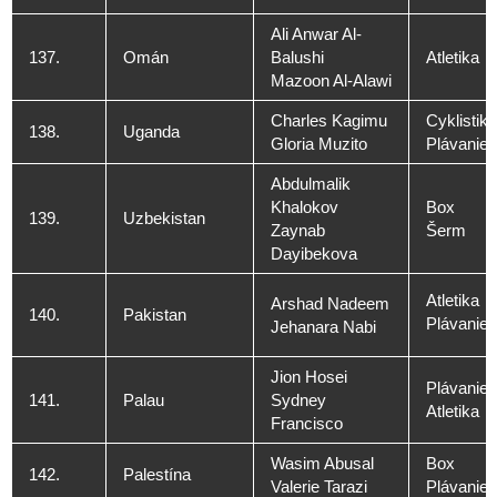
Ali Anwar Al-
137.
Omán
Balushi
Atletika
Mazoon Al-Alawi
Charles Kagimu
Cyklistika
138.
Uganda
Gloria Muzito
Plávanie
Abdulmalik
Khalokov
Box
139.
Uzbekistan
Zaynab
Šerm
Dayibekova
Atletika
Arshad Nadeem
140.
Pakistan
Plávanie
Jehanara Nabi
Jion Hosei
Plávanie
141.
Palau
Sydney
Atletika
Francisco
Wasim Abusal
Box
142.
Palestína
Valerie Tarazi
Plávanie