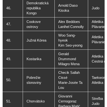
Demokratická
Arnold Daso
46.
republika
Judo
Kisoka
Kongo
Cookove
Alex Beddoes
Atletika
47.
ostrovy
Lanihel Connolly
Plávanie
Woo Sang-
Atletika
48.
Južná Kórea
hyeok
Plávanie
Kim Seo-yeong
Gerald
Atletika
49.
Kostarika
Drummond
Cestná cy
Milagro Mena
Checik Sallah
Pobrežie
Cissé
Taekwon
50.
slonoviny
Marie-Josée Ta
Atletika
Lou
Giovanni
Streľba
51.
Chorvátsko
Cernogoraz
Judo
Barbara Matić