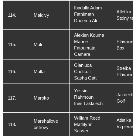
Ibadulla Adam
Atletika
Fathimath
114.
Maldivy
Stolný ten
Dheema Ali
Alexien Kouma
Marine
Plávanie
115.
Mali
Fatoumata
Box
Camara
Gianluca
Streľba
116.
Malta
Chetcuti
Plávanie
Sasha Gatt
Yessin
Jazdectv
Rahmoun
117.
Maroko
Golf
Ines Laklalech
William Reed
Atletika
Marshallove
118.
Mathlynn
Vzpierani
ostrovy
Sasser