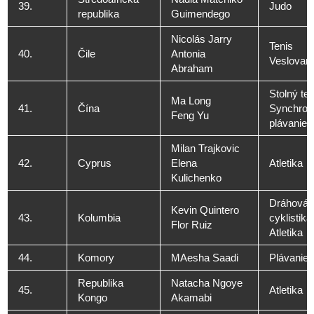
39.
Judo
republika
Guimendego
Nicolás Jarry
Tenis
40.
Čile
Antonia
Veslovani
Abraham
Stolný ten
Ma Long
41.
Čína
Synchron
Feng Yu
plávanie
Milan Trajkovic
42.
Cyprus
Elena
Atletika
Kulichenko
Dráhová
Kevin Quintero
43.
Kolumbia
cyklistika
Flor Ruiz
Atletika
44.
Komory
MAesha Saadi
Plávanie
Republika
Natacha Ngoye
45.
Atletika
Kongo
Akamabi