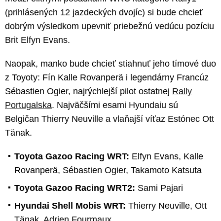
(prihlásených 12 jazdeckých dvojíc) si bude chcieť
dobrým výsledkom upevniť priebežnú vedúcu pozíciu
Brit Elfyn Evans.
Naopak, manko bude chcieť stiahnuť jeho tímové duo
z Toyoty: Fín Kalle Rovanperä i legendárny Francúz
Sébastien Ogier, najrýchlejší pilot ostatnej
Rally
Portugalska
. Najväčšími esami Hyundaiu sú
Belgičan Thierry Neuville a vlaňajší víťaz Estónec Ott
Tänak.
Toyota Gazoo Racing WRT:
Elfyn Evans, Kalle
Rovanperä, Sébastien Ogier, Takamoto Katsuta
Toyota Gazoo Racing WRT2:
Sami Pajari
Hyundai Shell Mobis WRT:
Thierry Neuville, Ott
Tänak, Adrien Fourmaux