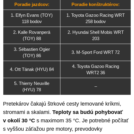
Poradie jazdcov:
Poradie konštruktérov:
1. Elfyn Evans (TOY)
1. Toyota Gazoo Racing WRT
118 bodov
258 bodov
2. Kalle Rovanperä
2. Hyundai Shell Mobis WRT
(TOY) 88
203
3. Sébastien Ogier
3. M-Sport Ford WRT 72
(TOY) 86
4. Toyota Gazoo Racing
4. Ott Tänak (HYU) 84
WRT2 36
5. Thierry Neuville
–
(HYU) 78
Pretekárov čakajú štrkové cesty lemované kríkmi,
stromami a skalami.
Teploty sa budú pohybovať
v okolí 30 °C
s maximom 35 °C. Je potrebné počítať
s vyššou záťažou pre motory, prevodovky