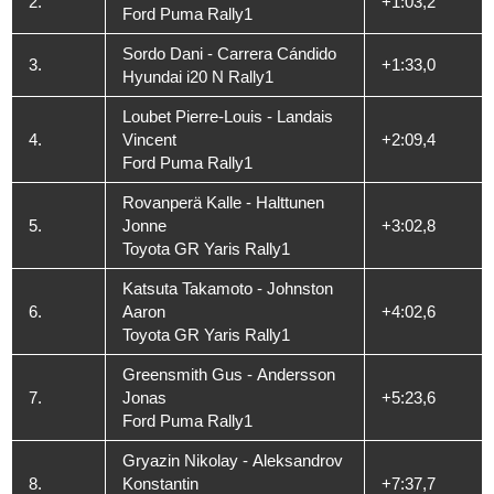
2.
+1:03,2
Ford Puma Rally1
Sordo Dani - Carrera Cándido
3.
+1:33,0
Hyundai i20 N Rally1
Loubet Pierre-Louis - Landais
4.
Vincent
+2:09,4
Ford Puma Rally1
Rovanperä Kalle - Halttunen
5.
Jonne
+3:02,8
Toyota GR Yaris Rally1
Katsuta Takamoto - Johnston
6.
Aaron
+4:02,6
Toyota GR Yaris Rally1
Greensmith Gus - Andersson
7.
Jonas
+5:23,6
Ford Puma Rally1
Gryazin Nikolay - Aleksandrov
8.
Konstantin
+7:37,7