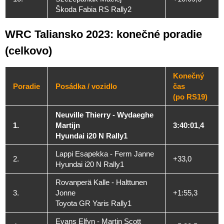
Škoda Fabia RS Rally2
WRC Taliansko 2023: konečné poradie
(celkovo)
Konečný
Poradie
Posádka / vozidlo
čas
(po RS19)
Neuville Thierry - Wydaeghe
1.
Martijn
3:40:01,4
Hyundai i20 N Rally1
Lappi Esapekka - Ferm Janne
2.
+33,0
Hyundai i20 N Rally1
Rovanperä Kalle - Halttunen
3.
Jonne
+1:55,3
Toyota GR Yaris Rally1
Evans Elfyn - Martin Scott