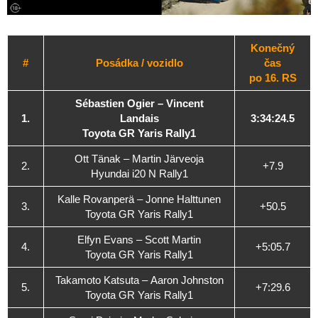
Konečný
#
Posádka / vozidlo
čas
po 16. RS
Sébastien Ogier – Vincent
1.
Landais
3:34:24.5
Toyota GR Yaris Rally1
Ott Tänak – Martin Järveoja
2.
+7.9
Hyundai i20 N Rally1
Kalle Rovanperä – Jonne Halttunen
3.
+50.5
Toyota GR Yaris Rally1
Elfyn Evans – Scott Martin
4.
+5:05.7
Toyota GR Yaris Rally1
Takamoto Katsuta – Aaron Johnston
5.
+7:29.6
Toyota GR Yaris Rally1