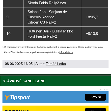
Škoda Fabia Rally2 evo
Solans Jan - Sanjuan de
9.
Eusebio Rodrigo
+8:05,7
Citroën C3 Rally2
Huttunen Jari - Lukka Mikko
10.
+8:10,8
Ford Fiesta Rally2
18+ Hazardné hry predstavujú riziko finančných strát a vzniku závislosti.
Hrajte zodpovedne
a pre
zábavu! Využitie bonusov je podmienené registráciou -
informácie tu
.
08.06.2025 16:05
| Autor:
Tomáš Lefko
STÁVKOVÉ KANCELÁRIE
Stav si