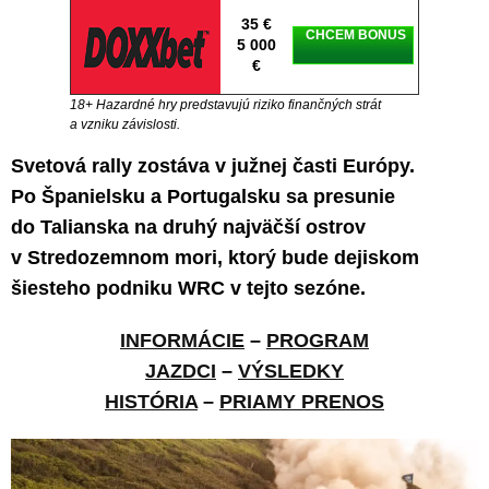
35 €
CHCEM BONUS
5 000
€
18+ Hazardné hry predstavujú riziko finančných strát
a vzniku závislosti.
Svetová rally zostáva v južnej časti Európy.
Po Španielsku a Portugalsku sa presunie
do Talianska na druhý najväčší ostrov
v Stredozemnom mori, ktorý bude dejiskom
šiesteho podniku WRC v tejto sezóne.
INFORMÁCIE
–
PROGRAM
JAZDCI
–
VÝSLEDKY
HISTÓRIA
–
PRIAMY PRENOS