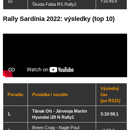
10.
+16:49,4
Škoda Fabia RS Rally2
Rally Sardínia 2022: výsledky (top 10)
Výsledný
Poradie
Posádka / vozidlo
čas
(po RS21)
Tänak Ott - Järveoja Martin
1.
3:10:59,1
Hyundai i20 N Rally1
Breen Craig - Nagle Paul