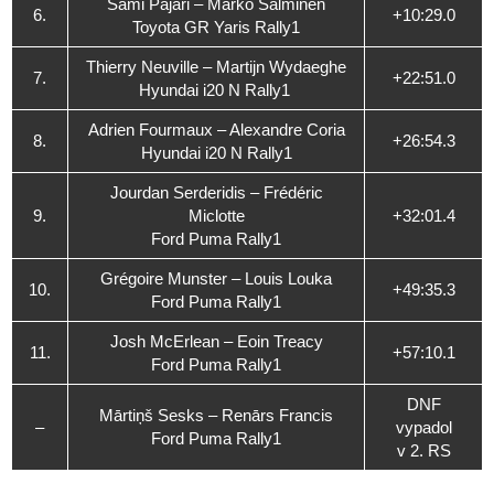
Sami Pajari – Marko Salminen
6.
+10:29.0
Toyota GR Yaris Rally1
Thierry Neuville – Martijn Wydaeghe
7.
+22:51.0
Hyundai i20 N Rally1
Adrien Fourmaux – Alexandre Coria
8.
+26:54.3
Hyundai i20 N Rally1
Jourdan Serderidis – Frédéric
9.
Miclotte
+32:01.4
Ford Puma Rally1
Grégoire Munster – Louis Louka
10.
+49:35.3
Ford Puma Rally1
Josh McErlean – Eoin Treacy
11.
+57:10.1
Ford Puma Rally1
DNF
Mārtiņš Sesks – Renārs Francis
–
vypadol
Ford Puma Rally1
v 2. RS