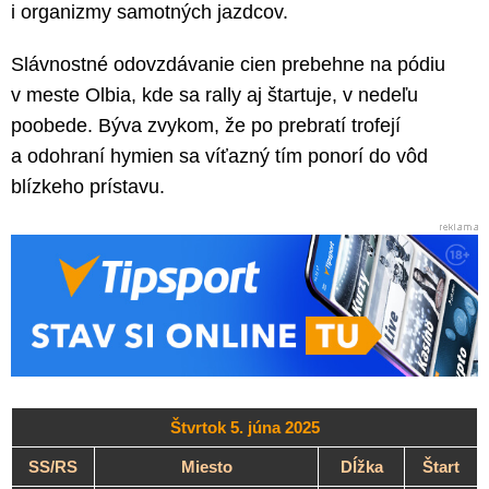
i organizmy samotných jazdcov.
Slávnostné odovzdávanie cien prebehne na pódiu
v meste Olbia, kde sa rally aj štartuje, v nedeľu
poobede. Býva zvykom, že po prebratí trofejí
a odohraní hymien sa víťazný tím ponorí do vôd
blízkeho prístavu.
Štvrtok 5. júna 2025
SS/RS
Miesto
Dĺžka
Štart