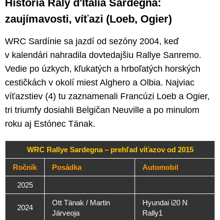
História Raly d'Italia Sardegna:
zaujímavosti, víťazi (Loeb, Ogier)
WRC Sardínie sa jazdí od sezóny 2004, keď
v kalendári nahradila dovtedajšiu Rallye Sanremo.
Vedie po úzkych, kľukatých a hrboľatých horských
cestičkách v okolí miest Alghero a Olbia. Najviac
víťazstiev (4) tu zaznamenali Francúzi Loeb a Ogier,
tri triumfy dosiahli Belgičan Neuville a po minulom
roku aj Estónec Tänak.
WRC Rallye Sardegna – prehľad víťazov od 2015
Ročník
Posádka
Automobil
2025
Ott Tänak / Martin
Hyundai i20 N
2024
Järveoja
Rally1