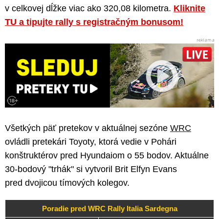
v celkovej dĺžke viac ako 320,08 kilometra.
Kliknite
TU a tipujte rally s registračným bonusom!
Všetkých päť pretekov v aktuálnej sezóne
WRC
ovládli pretekári Toyoty, ktorá vedie v Pohári
konštruktérov pred Hyundaiom o 55 bodov. Aktuálne
30-bodový "trhák" si vytvoril Brit Elfyn Evans
pred dvojicou tímových kolegov.
Poradie pred WRC Rally Italia Sardegna