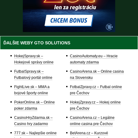
ĎALŠIE WEBY GTO SOLUTIONS
HokejSpravy.sk –
CasinoAutomaty.eu – Hracie
Hokejové správy online
automaty zdarma
FutbalSpravy.sk –
CasinoArena.sk – Online casina
Futbalový portál online
na Slovensku
FightLive.sk – MMA a
FotbalZpravy.cz – Futbal online
bojové športy online
pre Čechov
PokerOnline.sk – Online
HokejZpravy.cz – Hokej online
poker zdarma
pre Čechov
CasinoHryZdarma.sk –
CasinoArena.cz – Legálne
Casino hry zadarmo
online casina pre Čechov
777.sk – Najlepšie online
BetArena.cz – Kurzové