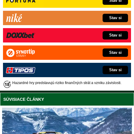
Stav si
Stav si
Stav si
Stav si
Stav si
Hazardné hry predstavujú riziko finančných strát a vzniku závislosti.
SÚVISIACE ČLÁNKY