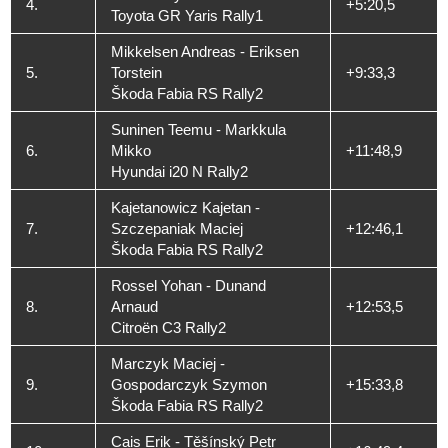
4.
+5:20,5
Toyota GR Yaris Rally1
Mikkelsen Andreas - Eriksen
5.
Torstein
+9:33,3
Škoda Fabia RS Rally2
Suninen Teemu - Markkula
6.
Mikko
+11:48,9
Hyundai i20 N Rally2
Kajetanowicz Kajetan -
7.
Szczepaniak Maciej
+12:46,1
Škoda Fabia RS Rally2
Rossel Yohan - Dunand
8.
Arnaud
+12:53,5
Citroën C3 Rally2
Marczyk Maciej -
9.
Gospodarczyk Szymon
+15:33,8
Škoda Fabia RS Rally2
Cais Erik - Těšínský Petr