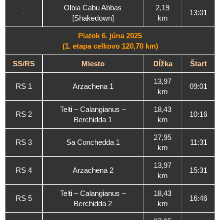
Olbia Cabu Abbas
2,19
-
13:01
[Shakedown]
km
Piatok 6. júna 2025
(1. etapa celkovo 120,70 km)
SS/RS
Miesto
Dĺžka
Štart
13,97
RS 1
Arzachena 1
09:01
km
Telti – Calangianus –
18,43
RS 2
10:16
Berchidda 1
km
27,95
RS 3
Sa Conchedda 1
11:31
km
13,97
RS 4
Arzachena 2
15:31
km
Telti – Calangianus –
18,43
RS 5
16:46
Berchidda 2
km