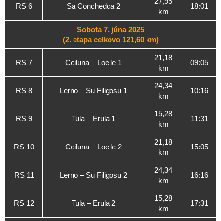
27,95
RS 6
Sa Conchedda 2
18:01
km
Sobota 7. júna 2025
(2. etapa celkovo 121,60 km)
21,18
RS 7
Coiluna – Loelle 1
09:05
km
24,34
RS 8
Lerno – Su Filigosu 1
10:16
km
15,28
RS 9
Tula – Erula 1
11:31
km
21,18
RS 10
Coiluna – Loelle 2
15:05
km
24,34
RS 11
Lerno – Su Filigosu 2
16:16
km
15,28
RS 12
Tula – Erula 2
17:31
km