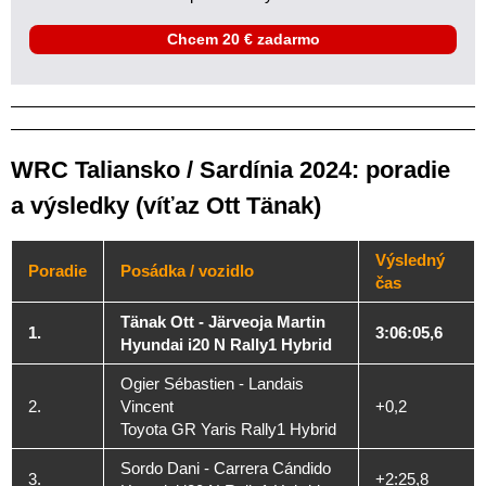
Chcem 20 € zadarmo
WRC Taliansko / Sardínia 2024: poradie
a výsledky (víťaz Ott Tänak)
Výsledný
Poradie
Posádka / vozidlo
čas
Tänak Ott - Järveoja Martin
1.
3:06:05,6
Hyundai i20 N Rally1 Hybrid
Ogier Sébastien - Landais
2.
Vincent
+0,2
Toyota GR Yaris Rally1 Hybrid
Sordo Dani - Carrera Cándido
3.
+2:25,8