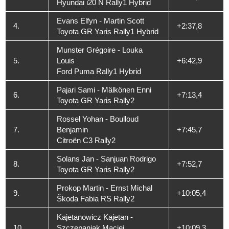
Hyundai i20 N Rally1 Hybrid
Evans Elfyn - Martin Scott
4.
+2:37,8
Toyota GR Yaris Rally1 Hybrid
Munster Grégoire - Louka
5.
Louis
+6:42,9
Ford Puma Rally1 Hybrid
Pajari Sami - Mälkönen Enni
6.
+7:13,4
Toyota GR Yaris Rally2
Rossel Yohan - Boulloud
7.
Benjamin
+7:45,7
Citroën C3 Rally2
Solans Jan - Sanjuan Rodrigo
8.
+7:52,7
Toyota GR Yaris Rally2
Prokop Martin - Ernst Michal
9.
+10:05,4
Škoda Fabia RS Rally2
Kajetanowicz Kajetan -
10.
Szczepaniak Maciej
+10:09,3