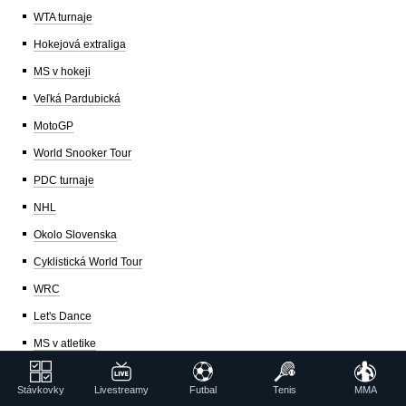
WTA turnaje
Hokejová extraliga
MS v hokeji
Veľká Pardubická
MotoGP
World Snooker Tour
PDC turnaje
NHL
Okolo Slovenska
Cyklistická World Tour
WRC
Let's Dance
MS v atletike
MS vo futbale
Stávkovky
Livestreamy
Futbal
Tenis
MMA