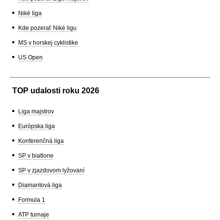
Niké liga
Kde pozerať Niké ligu
MS v horskej cyklistike
US Open
TOP udalosti roku 2026
Liga majstrov
Európska liga
Konferenčná liga
SP v biatlone
SP v zjazdovom lyžovaní
Diamantová liga
Formula 1
ATP turnaje