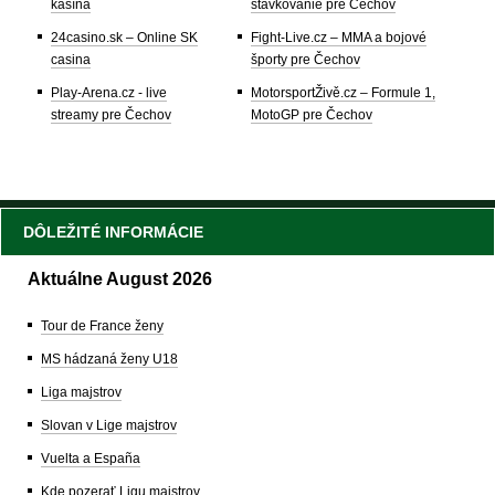
kasína
stávkovanie pre Čechov
24casino.sk – Online SK
Fight-Live.cz – MMA a bojové
casina
športy pre Čechov
Play-Arena.cz - live
MotorsportŽivě.cz – Formule 1,
streamy pre Čechov
MotoGP pre Čechov
DÔLEŽITÉ INFORMÁCIE
Aktuálne August 2026
Tour de France ženy
MS hádzaná ženy U18
Liga majstrov
Slovan v Lige majstrov
Vuelta a España
Kde pozerať Ligu majstrov