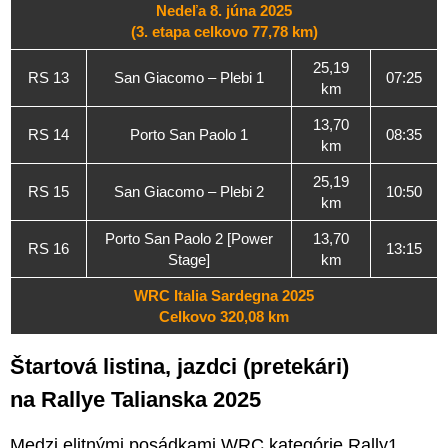
Nedeľa 8. júna 2025
(3. etapa celkovo 77,78 km)
25,19
RS 13
San Giacomo – Plebi 1
07:25
km
13,70
RS 14
Porto San Paolo 1
08:35
km
25,19
RS 15
San Giacomo – Plebi 2
10:50
km
Porto San Paolo 2 [Power
13,70
RS 16
13:15
Stage]
km
WRC Italia Sardegna 2025
Celkovo 320,08 km
Štartová listina, jazdci (pretekári)
na Rallye Talianska 2025
Medzi elitnými posádkami WRC kategórie Rally1