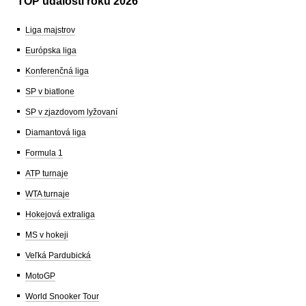
TOP udalosti roku 2026
Liga majstrov
Európska liga
Konferenčná liga
SP v biatlone
SP v zjazdovom lyžovaní
Diamantová liga
Formula 1
ATP turnaje
WTA turnaje
Hokejová extraliga
MS v hokeji
Veľká Pardubická
MotoGP
World Snooker Tour