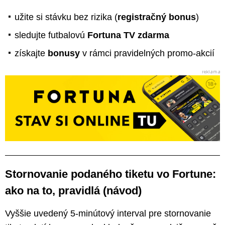
užite si stávku bez rizika (
registračný bonus
)
sledujte futbalovú
Fortuna TV zdarma
získajte
bonusy
v rámci pravidelných promo-akcií
Stornovanie podaného tiketu vo Fortune:
ako na to, pravidlá (návod)
Vyššie uvedený 5-minútový interval pre stornovanie