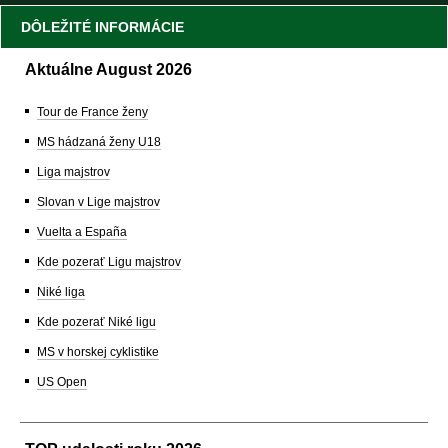
DÔLEŽITÉ INFORMÁCIE
Aktuálne August 2026
Tour de France ženy
MS hádzaná ženy U18
Liga majstrov
Slovan v Lige majstrov
Vuelta a España
Kde pozerať Ligu majstrov
Niké liga
Kde pozerať Niké ligu
MS v horskej cyklistike
US Open