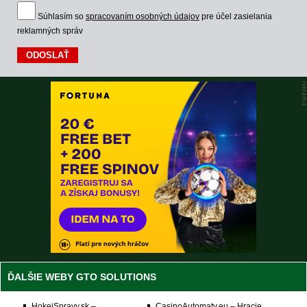
Súhlasím so
spracovaním osobných údajov
pre účel zasielania
reklamných správ
ĎALŠIE WEBY GTO SOLUTIONS
HokejSpravy.sk –
CasinoAutomaty.eu – Hracie