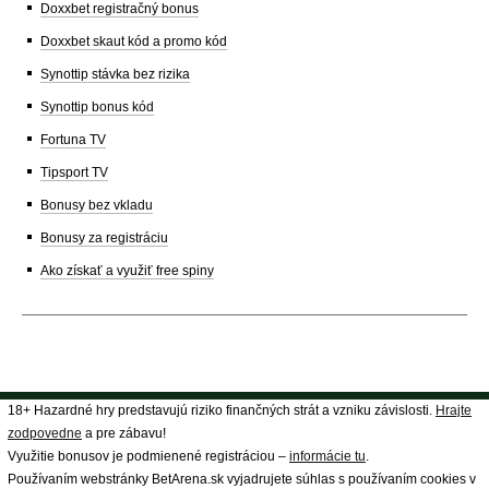
Doxxbet registračný bonus
Doxxbet skaut kód a promo kód
Synottip stávka bez rizika
Synottip bonus kód
Fortuna TV
Tipsport TV
Bonusy bez vkladu
Bonusy za registráciu
Ako získať a využiť free spiny
18+ Hazardné hry predstavujú riziko finančných strát a vzniku závislosti.
Hrajte
zodpovedne
a pre zábavu!
Využitie bonusov je podmienené registráciou –
informácie tu
.
Používaním webstránky BetArena.sk vyjadrujete súhlas s používaním cookies v