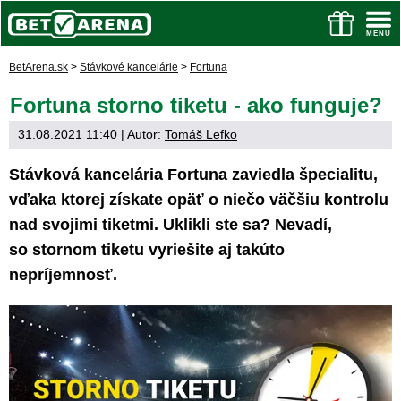
BetArena.sk
>
Stávkové kancelárie
>
Fortuna
Fortuna storno tiketu - ako funguje?
31.08.2021 11:40
| Autor:
Tomáš Lefko
Stávková kancelária Fortuna zaviedla špecialitu,
vďaka ktorej získate opäť o niečo väčšiu kontrolu
nad svojimi tiketmi. Uklikli ste sa? Nevadí,
so stornom tiketu vyriešite aj takúto
nepríjemnosť.