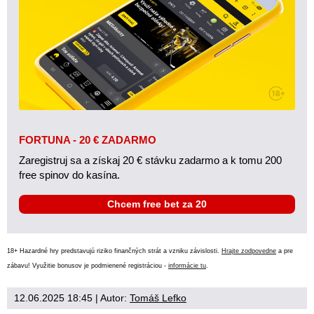
FORTUNA - 20 € ZADARMO
Zaregistruj sa a získaj 20 € stávku zadarmo a k tomu 200
free spinov do kasína.
Chcem free bet za 20
18+ Hazardné hry predstavujú riziko finančných strát a vzniku závislosti.
Hrajte zodpovedne
a pre
zábavu! Využitie bonusov je podmienené registráciou -
informácie tu
.
12.06.2025 18:45
| Autor:
Tomáš Lefko