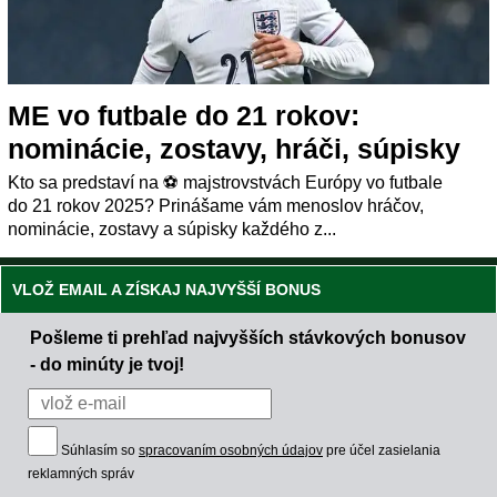
ME vo futbale do 21 rokov:
nominácie, zostavy, hráči, súpisky
Kto sa predstaví na ⚽ majstrovstvách Európy vo futbale
do 21 rokov 2025? Prinášame vám menoslov hráčov,
nominácie, zostavy a súpisky každého z...
VLOŽ EMAIL A ZÍSKAJ NAJVYŠŠÍ BONUS
Pošleme ti prehľad najvyšších stávkových bonusov
- do minúty je tvoj!
Súhlasím so
spracovaním osobných údajov
pre účel zasielania
reklamných správ