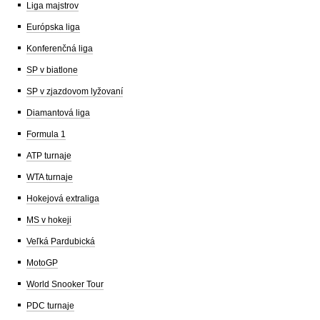
Liga majstrov
Európska liga
Konferenčná liga
SP v biatlone
SP v zjazdovom lyžovaní
Diamantová liga
Formula 1
ATP turnaje
WTA turnaje
Hokejová extraliga
MS v hokeji
Veľká Pardubická
MotoGP
World Snooker Tour
PDC turnaje