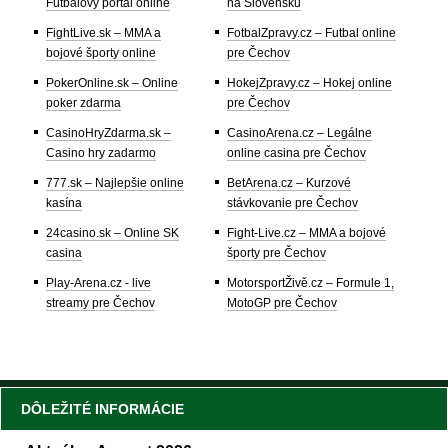
Futbalový portál online
na Slovensku
FightLive.sk – MMA a
FotbalZpravy.cz – Futbal online
bojové športy online
pre Čechov
PokerOnline.sk – Online
HokejZpravy.cz – Hokej online
poker zdarma
pre Čechov
CasinoHryZdarma.sk –
CasinoArena.cz – Legálne
Casino hry zadarmo
online casina pre Čechov
777.sk – Najlepšie online
BetArena.cz – Kurzové
kasína
stávkovanie pre Čechov
24casino.sk – Online SK
Fight-Live.cz – MMA a bojové
casina
športy pre Čechov
Play-Arena.cz - live
MotorsportŽivě.cz – Formule 1,
streamy pre Čechov
MotoGP pre Čechov
DÔLEŽITÉ INFORMÁCIE