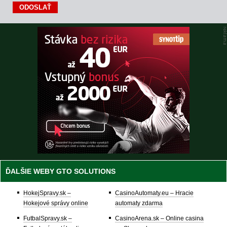
ĎALŠIE WEBY GTO SOLUTIONS
HokejSpravy.sk –
CasinoAutomaty.eu – Hracie
Hokejové správy online
automaty zdarma
FutbalSpravy.sk –
CasinoArena.sk – Online casina