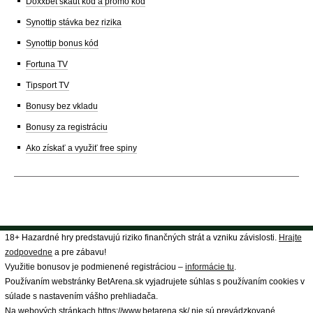
Doxxbet skaut kód a promo kód
Synottip stávka bez rizika
Synottip bonus kód
Fortuna TV
Tipsport TV
Bonusy bez vkladu
Bonusy za registráciu
Ako získať a využiť free spiny
18+ Hazardné hry predstavujú riziko finančných strát a vzniku závislosti.
Hrajte
zodpovedne
a pre zábavu!
Využitie bonusov je podmienené registráciou –
informácie tu
.
Používaním webstránky BetArena.sk vyjadrujete súhlas s používaním cookies v
súlade s nastavením vášho prehliadača.
Na webových stránkach https://www.betarena.sk/ nie sú prevádzkované