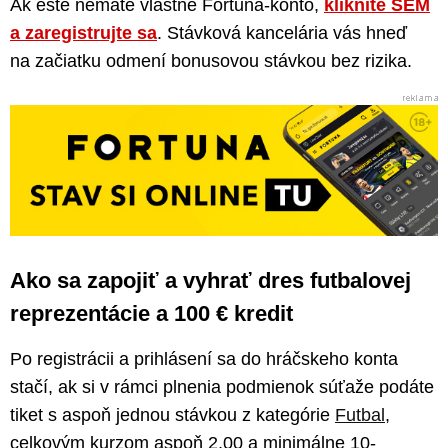
Ak ešte nemáte vlastné Fortuna-konto,
kliknite SEM
a zaregistrujte sa
. Stávková kancelária vás hneď
na začiatku odmení bonusovou stávkou bez rizika.
Ako sa zapojiť a vyhrať dres futbalovej
reprezentácie a 100 € kredit
Po registrácii a prihlásení sa do hráčskeho konta
stačí, ak si v rámci plnenia podmienok súťaže podáte
tiket s aspoň jednou stávkou z kategórie
Futbal
,
celkovým kurzom aspoň 2,00 a minimálne 10-