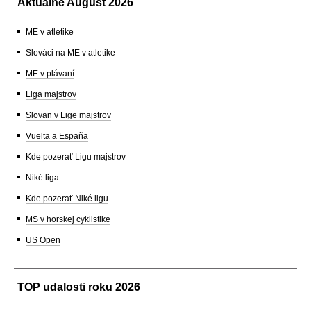
Aktuálne August 2026
ME v atletike
Slováci na ME v atletike
ME v plávaní
Liga majstrov
Slovan v Lige majstrov
Vuelta a España
Kde pozerať Ligu majstrov
Niké liga
Kde pozerať Niké ligu
MS v horskej cyklistike
US Open
TOP udalosti roku 2026