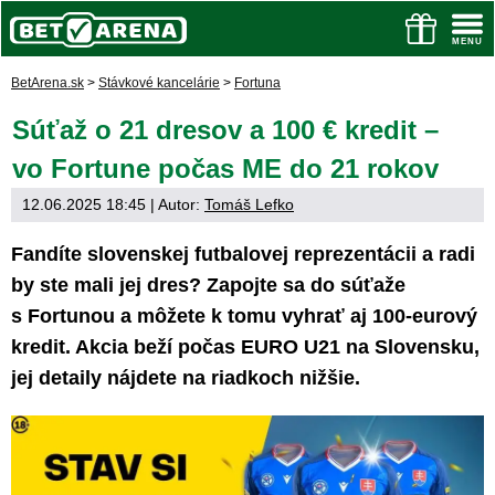
BetArena.sk
>
Stávkové kancelárie
>
Fortuna
Súťaž o 21 dresov a 100 € kredit –
vo Fortune počas ME do 21 rokov
12.06.2025 18:45
| Autor:
Tomáš Lefko
Fandíte slovenskej futbalovej reprezentácii a radi
by ste mali jej dres? Zapojte sa do súťaže
s Fortunou a môžete k tomu vyhrať aj 100-eurový
kredit. Akcia beží počas EURO U21 na Slovensku,
jej detaily nájdete na riadkoch nižšie.