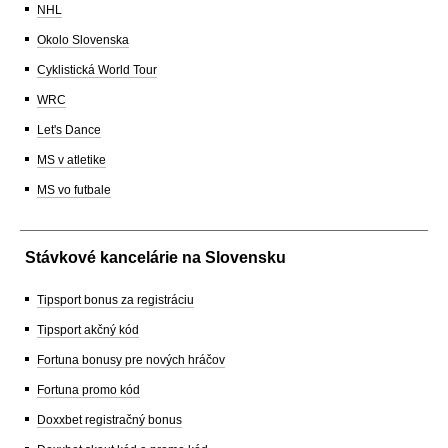
NHL
Okolo Slovenska
Cyklistická World Tour
WRC
Let's Dance
MS v atletike
MS vo futbale
Stávkové kancelárie na Slovensku
Tipsport bonus za registráciu
Tipsport akčný kód
Fortuna bonusy pre nových hráčov
Fortuna promo kód
Doxxbet registračný bonus