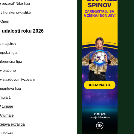
 pozerať Niké ligu
v horskej cyklistike
 Open
 udalosti roku 2026
a majstrov
ópska liga
ferenčná liga
v biatlone
v zjazdovom lyžovaní
mantová liga
mula 1
 turnaje
 turnaje
ejová extraliga
v hokeji