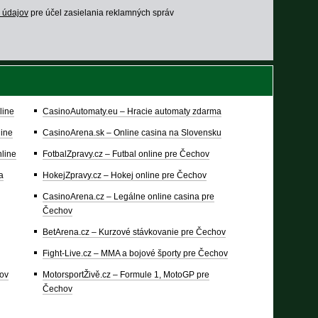
 údajov
pre účel zasielania reklamných správ
line
CasinoAutomaty.eu – Hracie automaty zdarma
line
CasinoArena.sk – Online casina na Slovensku
nline
FotbalZpravy.cz – Futbal online pre Čechov
a
HokejZpravy.cz – Hokej online pre Čechov
CasinoArena.cz – Legálne online casina pre
Čechov
BetArena.cz – Kurzové stávkovanie pre Čechov
Fight-Live.cz – MMA a bojové športy pre Čechov
hov
MotorsportŽivě.cz – Formule 1, MotoGP pre
Čechov