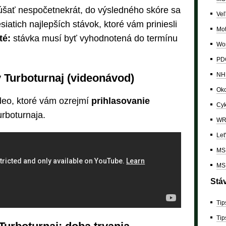
šať nespočetnekrát, do výsledného skóre sa
Veľ
iatich najlepších stávok, ktoré vám priniesli
Mo
té:
stávka musí byť vyhodnotená do termínu
Wor
PDC
NH
y Turboturnaj (videonávod)
Oko
ideo, ktoré vám ozrejmí
prihlasovanie
Cyk
rboturnaja.
W
Let
MS 
MS 
Stá
Tip
Tip