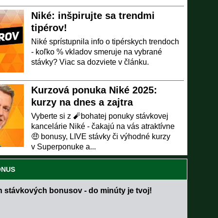
Niké: inšpirujte sa trendmi
tipérov!
Niké sprístupnila info o tipérskych trendoch
- koľko % vkladov smeruje na vybrané
stávky? Viac sa dozviete v článku.
Kurzová ponuka Niké 2025:
kurzy na dnes a zajtra
Vyberte si z 🧨bohatej ponuky stávkovej
kancelárie Niké - čakajú na vás atraktívne
🤑 bonusy, LIVE stávky či výhodné kurzy
v Superponuke a...
ONUS
h stávkových bonusov - do minúty je tvoj!