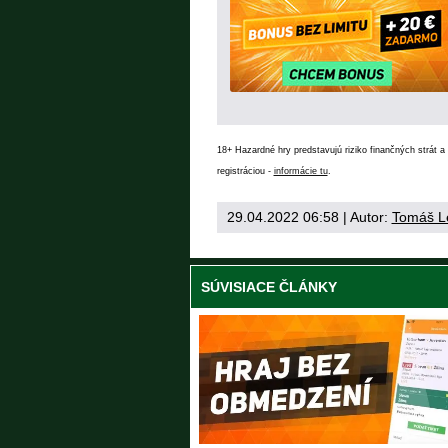
18+ Hazardné hry predstavujú riziko finančných strát a 
registráciou -
informácie tu
.
29.04.2022 06:58
| Autor:
Tomáš L
SÚVISIACE ČLÁNKY