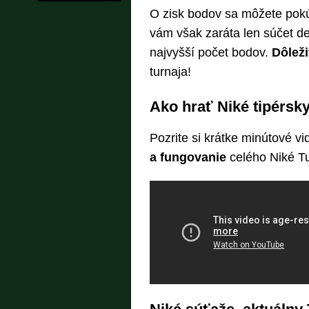
O zisk bodov sa môžete pokú
vám však zaráta len súčet des
najvyšší počet bodov.
Dôleži
turnaja!
Ako hrať Niké tipérsk
Pozrite si krátke minútové v
a fungovanie
celého Niké Tu