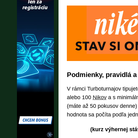
Podmienky, pravidlá a
V rámci Turboturnajov tipuje
alebo 100
Nikov
a s minimáln
(máte až 50 pokusov denne) 
hodnota sa počíta podľa jedn
(kurz výhernej stá