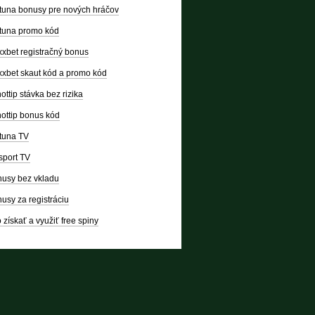
tuna bonusy pre nových hráčov
tuna promo kód
xbet registračný bonus
xbet skaut kód a promo kód
ottip stávka bez rizika
ottip bonus kód
tuna TV
sport TV
usy bez vkladu
usy za registráciu
 získať a využiť free spiny