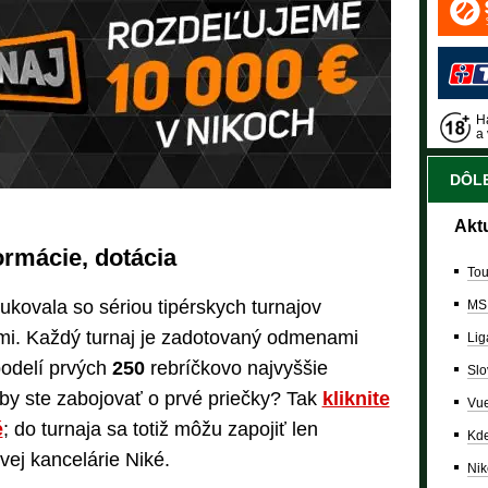
Ha
a 
DÔLE
Akt
ormácie, dotácia
Tou
ukovala so sériou tipérskych turnajov
MS
i. Každý turnaj je zadotovaný odmenami
Lig
 podelí prvých
250
rebríčkovo najvyššie
Slo
 by ste zabojovať o prvé priečky? Tak
kliknite
Vue
é
; do turnaja sa totiž môžu zapojiť len
Kde
vej kancelárie Niké.
Nik