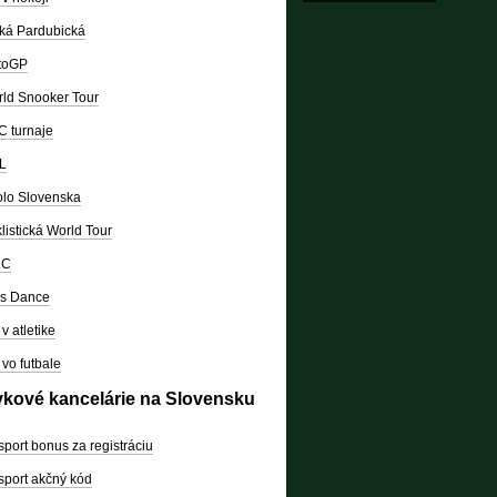
ká Pardubická
toGP
ld Snooker Tour
 turnaje
L
lo Slovenska
listická World Tour
RC
's Dance
v atletike
vo futbale
vkové kancelárie na Slovensku
sport bonus za registráciu
sport akčný kód