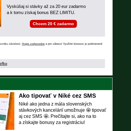
Vyskúšaj si stávky až za 20 eur zadarmo
a k tomu získaj bonus BEZ LIMITU.
Chcem 20 € zadarmo
vzniku závislosti.
Hrajte zodpovedne
a pre zábavu! Využitie bonusov je podmienené
efko
Ako tipovať v Niké cez SMS
Niké ako jedna z mála slovenských
stávkových kancelárií umožnuje 🤩 tipovať
aj cez SMS 🤩. Prečítajte si, ako na to
a získajte bonusy za registráciu!