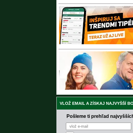
VLOŽ EMAIL A ZÍSKAJ NAJVYŠŠÍ B
Pošleme ti prehľad najvyššíc