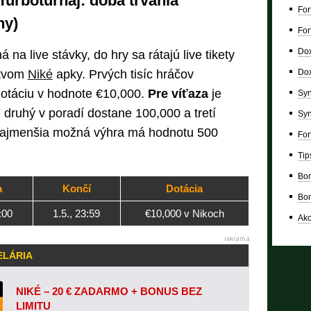
Turboturnaj: doba trvania
For
ny)
For
Dox
na live stávky, do hry sa rátajú live tikety
ctvom
Niké
apky. Prvých tisíc hráčov
Dox
 dotáciu v hodnote €10,000.
Pre víťaza
je
Syn
, druhý v poradí dostane 100,000 a tretí
Syn
 Najmenšia možná výhra má hodnotu 500
For
Tip
Bon
a
Končí
Dotácia
Bon
:00
1.5., 23:59
€10,000 v Nikoch
Ako
ELÁRIA
NIKÉ – 20 € ZADARMO + BONUS BEZ
LIMITU