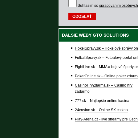
Súhlasím so
spracovaním osobných
ĎALŠIE WEBY GTO SOLUTIONS
HokejSpravy.sk – Hokejové správy on
FutbalSpravy.sk – Futbalový portál on
FightLive.sk – MMA a bojové športy o
PokerOnline.sk – Online poker zdarm
CasinoHryZdarma.sk – Casino hry
zadarmo
777.sk – Najlepšie online kasína
24casino.sk – Online SK casina
Play-Arena.cz - live streamy pre Čec