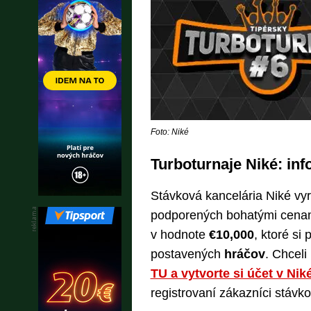
Foto: Niké
Turboturnaje Niké: inf
Stávková kancelária Niké vyr
podporených bohatými cenam
v hodnote
€10,000
, ktoré si
postavených
hráčov
. Chceli
TU a vytvorte si účet v Nik
registrovaní zákazníci stávko