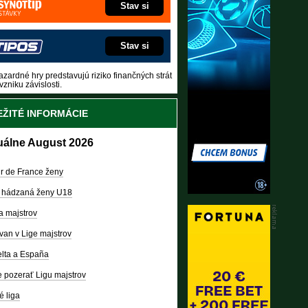
Stav si
Stav si
zardné hry predstavujú riziko finančných strát
vzniku závislosti.
ŽITÉ INFORMÁCIE
uálne August 2026
r de France ženy
 hádzaná ženy U18
a majstrov
van v Lige majstrov
lta a España
 pozerať Ligu majstrov
é liga