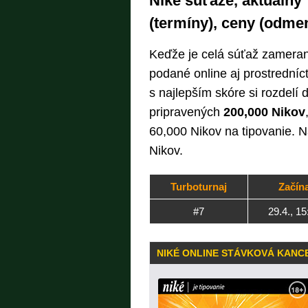
Niké súťaže, aktuálny 
(termíny), ceny (odme
Keďže je celá súťaž zameraná 
podané online aj prostrední
s najlepším skóre si rozdelí
pripravených
200,000 Nikov
60,000 Nikov na tipovanie.
Nikov.
Turboturnaj
Začín
#7
29.4., 15
NIKÉ ONLINE STÁVKOVÁ KANC