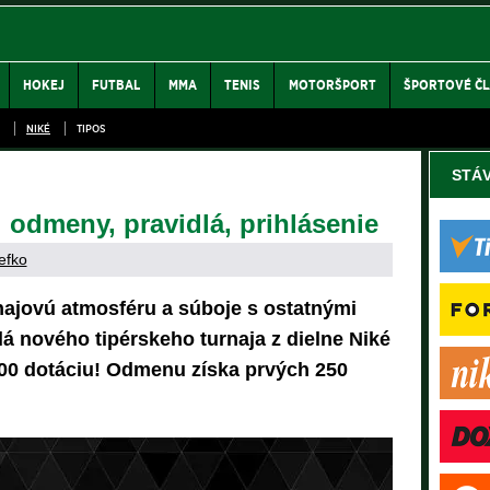
HOKEJ
FUTBAL
MMA
TENIS
MOTORŠPORT
ŠPORTOVÉ Č
NIKÉ
TIPOS
STÁ
 odmeny, pravidlá, prihlásenie
efko
najovú atmosféru a súboje s ostatnými
dlá nového tipérskeho turnaja z dielne Niké
000 dotáciu! Odmenu získa prvých 250