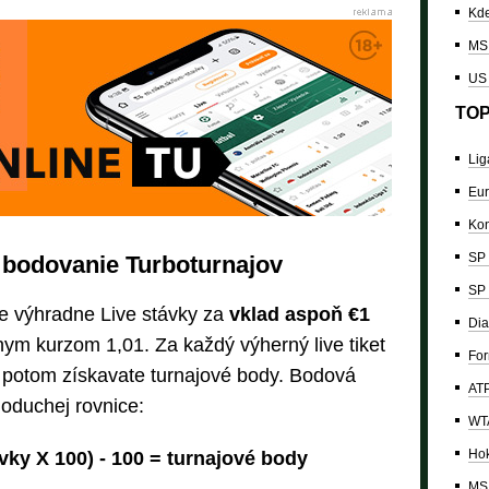
Kde
MS 
US
TOP
Lig
Eur
Kon
SP 
 bodovanie Turboturnajov
SP 
te výhradne Live stávky za
vklad aspoň €1
Dia
ym kurzom 1,01. Za každý výherný live tiket
For
potom získavate turnajové body. Bodová
ATP
oduchej rovnice:
WTA
Hok
vky X 100) - 100 = turnajové body
MS 