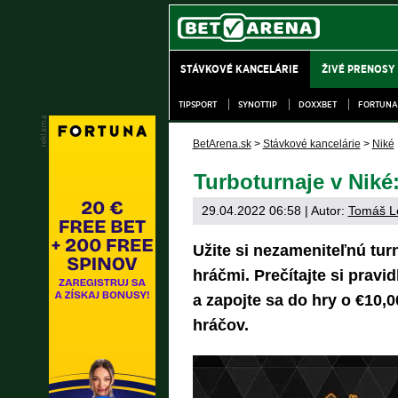
STÁVKOVÉ KANCELÁRIE
ŽIVÉ PRENOSY
TIPSPORT
SYNOTTIP
DOXXBET
FORTUNA
BetArena.sk
>
Stávkové kancelárie
>
Niké
Turboturnaje v Niké:
29.04.2022 06:58
| Autor:
Tomáš L
Užite si nezameniteľnú tur
hráčmi. Prečítajte si pravi
a zapojte sa do hry o €10,
hráčov.