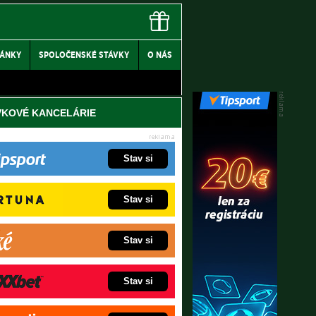
LÁNKY
SPOLOČENSKÉ STÁVKY
O NÁS
VKOVÉ KANCELÁRIE
Stav si
Stav si
Stav si
Stav si