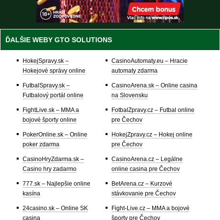
ĎALŠIE WEBY GTO SOLUTIONS
HokejSpravy.sk –
CasinoAutomaty.eu – Hracie
Hokejové správy online
automaty zdarma
FutbalSpravy.sk –
CasinoArena.sk – Online casina
Futbalový portál online
na Slovensku
FightLive.sk – MMA a
FotbalZpravy.cz – Futbal online
bojové športy online
pre Čechov
PokerOnline.sk – Online
HokejZpravy.cz – Hokej online
poker zdarma
pre Čechov
CasinoHryZdarma.sk –
CasinoArena.cz – Legálne
Casino hry zadarmo
online casina pre Čechov
777.sk – Najlepšie online
BetArena.cz – Kurzové
kasína
stávkovanie pre Čechov
24casino.sk – Online SK
Fight-Live.cz – MMA a bojové
casina
športy pre Čechov