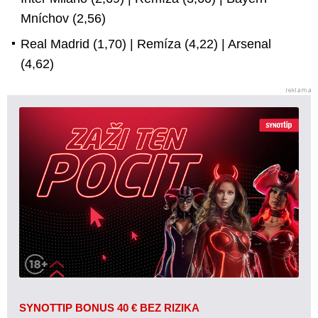
Mníchov (2,56)
Real Madrid (1,70) | Remíza (4,22) | Arsenal
(4,62)
SYNOTTIP BONUS 40 € BEZ RIZIKA