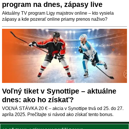
program na dnes, zápasy live
Aktuálny TV program Ligy majstrov online – kto vysiela
zápasy a kde pozerať online priamy prenos naživo?
Voľný tiket v Synottipe – aktuálne
dnes: ako ho získať?
VOĽNÁ STÁVKA 20 € – akcia v Synottipe trvá od 25. do 27.
apríla 2025. Prečítajte si návod ako získať tento bonus.