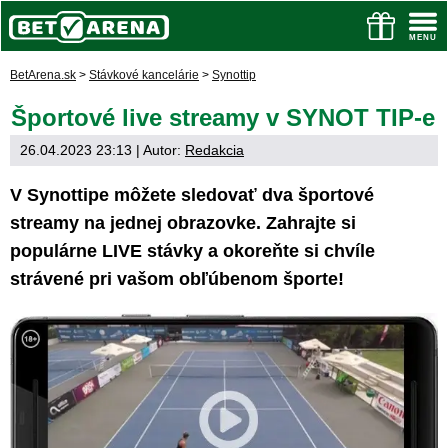
BetArena.sk
>
Stávkové kancelárie
>
Synottip
Športové live streamy v SYNOT TIP-e
26.04.2023 23:13
| Autor:
Redakcia
V Synottipe môžete sledovať dva športové
streamy na jednej obrazovke. Zahrajte si
populárne LIVE stávky a okoreňte si chvíle
strávené pri vašom obľúbenom športe!