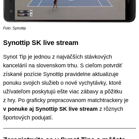
Foto: Synottip
Synottip SK live stream
Synot Tip je jednou z najväčších stávkových
kancelárií na slovenskom trhu. S cieľom potvrdiť
získané pozície Synottip pravidelne aktualizuje
ponuku svojich služieb o nové vychytávky, ktoré
užívateľom poskytujú ešte viac zábavy a pôžitku
z hry. Po graficky prepracovanom matchtrackery je
v ponuke aj Synottip SK live stream
z rôznych
športových podujatí.