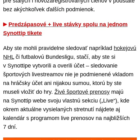
pre stálych i novozaregistrovaných členov v podstate
bez akýchkoľvek ďalších podmienok.
Predzápasové + live stávky spolu na jednom
Synottip tikete
Aby ste mohli pravidelne sledovať napríklad
hokejovú
NHL
či futbalovú Bundesligu, stačí, aby ste si
v Synottipe vytvorili a overili účet – sledovanie
športových livestreamov nie je podmienené vkladom
na hráčsky účet ani nijakou sumou, ktorú by ste
museli vložiť do hry.
Živé športové prenosy
majú
na Synottip webe svoju vlastnú sekciu („Live“), kde
okrem aktuálne vysielaných stretnutí nájdete aj
kalendár s programom live prenosov na najbližších
7 dní.