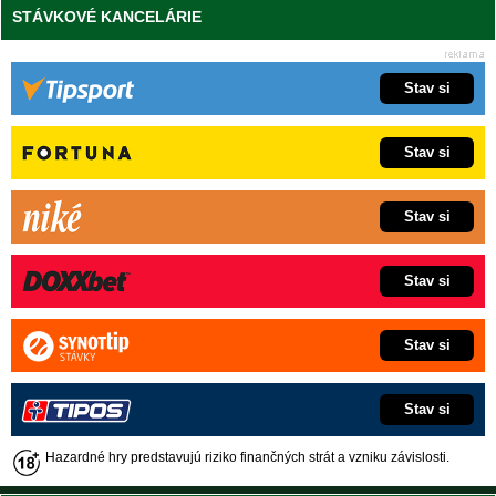
STÁVKOVÉ KANCELÁRIE
Stav si
Stav si
Stav si
Stav si
Stav si
Stav si
Hazardné hry predstavujú riziko finančných strát a vzniku závislosti.