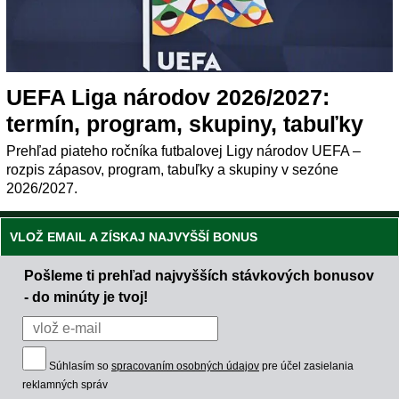
UEFA Liga národov 2026/2027:
termín, program, skupiny, tabuľky
Prehľad piateho ročníka futbalovej Ligy národov UEFA –
rozpis zápasov, program, tabuľky a skupiny v sezóne
2026/2027.
VLOŽ EMAIL A ZÍSKAJ NAJVYŠŠÍ BONUS
Pošleme ti prehľad najvyšších stávkových bonusov
- do minúty je tvoj!
Súhlasím so
spracovaním osobných údajov
pre účel zasielania
reklamných správ