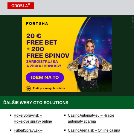
ĎALŠIE WEBY GTO SOLUTIONS
HokejSpravy.sk –
CasinoAutomaty.eu – Hracie
Hokejové správy online
automaty zdarma
FutbalSpravy.sk –
CasinoArena.sk – Online casina