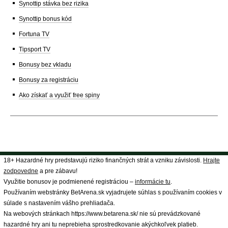
Synottip stávka bez rizika
Synottip bonus kód
Fortuna TV
Tipsport TV
Bonusy bez vkladu
Bonusy za registráciu
Ako získať a využiť free spiny
18+ Hazardné hry predstavujú riziko finančných strát a vzniku závislosti.
Hrajte
zodpovedne
a pre zábavu!
Využitie bonusov je podmienené registráciou –
informácie tu
.
Používaním webstránky BetArena.sk vyjadrujete súhlas s používaním cookies v
súlade s nastavením vášho prehliadača.
Na webových stránkach https://www.betarena.sk/ nie sú prevádzkované
hazardné hry ani tu neprebieha sprostredkovanie akýchkoľvek platieb.