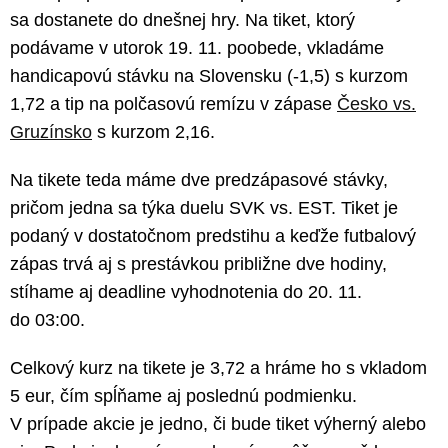
sa dostanete do dnešnej hry. Na tiket, ktorý
podávame v utorok 19. 11. poobede, vkladáme
handicapovú stávku na Slovensku (-1,5) s kurzom
1,72 a tip na polčasovú remízu v zápase
Česko vs.
Gruzínsko
s kurzom 2,16.
Na tikete teda máme dve predzápasové stávky,
pričom jedna sa týka duelu SVK vs. EST. Tiket je
podaný v dostatočnom predstihu a keďže futbalový
zápas trvá aj s prestávkou približne dve hodiny,
stíhame aj deadline vyhodnotenia do 20. 11.
do 03:00.
Celkový kurz na tikete je 3,72 a hráme ho s vkladom
5 eur, čím spĺňame aj poslednú podmienku.
V prípade akcie je jedno, či bude tiket výherný alebo