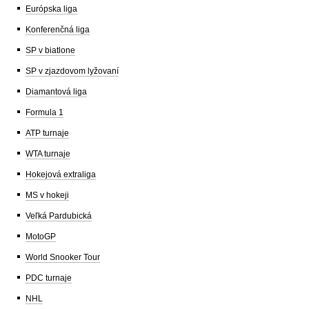
Európska liga
Konferenčná liga
SP v biatlone
SP v zjazdovom lyžovaní
Diamantová liga
Formula 1
ATP turnaje
WTA turnaje
Hokejová extraliga
MS v hokeji
Veľká Pardubická
MotoGP
World Snooker Tour
PDC turnaje
NHL