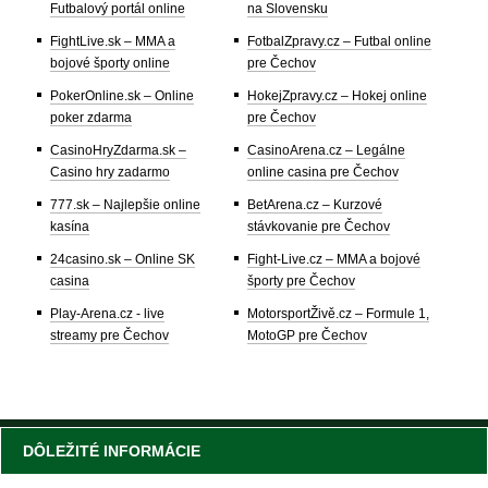
Futbalový portál online
na Slovensku
FightLive.sk – MMA a
FotbalZpravy.cz – Futbal online
bojové športy online
pre Čechov
PokerOnline.sk – Online
HokejZpravy.cz – Hokej online
poker zdarma
pre Čechov
CasinoHryZdarma.sk –
CasinoArena.cz – Legálne
Casino hry zadarmo
online casina pre Čechov
777.sk – Najlepšie online
BetArena.cz – Kurzové
kasína
stávkovanie pre Čechov
24casino.sk – Online SK
Fight-Live.cz – MMA a bojové
casina
športy pre Čechov
Play-Arena.cz - live
MotorsportŽivě.cz – Formule 1,
streamy pre Čechov
MotoGP pre Čechov
DÔLEŽITÉ INFORMÁCIE