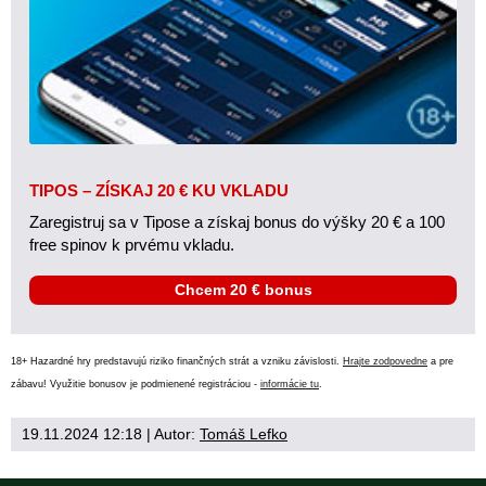
TIPOS – ZÍSKAJ 20 € KU VKLADU
Zaregistruj sa v Tipose a získaj bonus do výšky 20 € a 100
free spinov k prvému vkladu.
Chcem 20 € bonus
18+ Hazardné hry predstavujú riziko finančných strát a vzniku závislosti.
Hrajte zodpovedne
a pre
zábavu! Využitie bonusov je podmienené registráciou -
informácie tu
.
19.11.2024 12:18
| Autor:
Tomáš Lefko