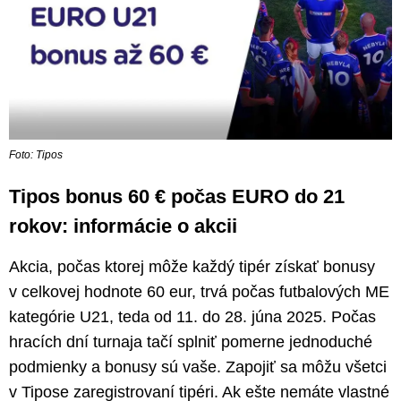
Foto: Tipos
Tipos bonus 60 € počas EURO do 21
rokov: informácie o akcii
Akcia, počas ktorej môže každý tipér získať bonusy
v celkovej hodnote 60 eur, trvá počas futbalových ME
kategórie U21, teda od 11. do 28. júna 2025. Počas
hracích dní turnaja tačí splniť pomerne jednoduché
podmienky a bonusy sú vaše. Zapojiť sa môžu všetci
v Tipose zaregistrovaní tipéri. Ak ešte nemáte vlastné