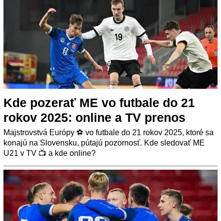
Kde pozerať ME vo futbale do 21
rokov 2025: online a TV prenos
Majstrovstvá Európy ⚽ vo futbale do 21 rokov 2025, ktoré sa
konajú na Slovensku, pútajú pozornosť. Kde sledovať ME
U21 v TV 📺 a kde online?