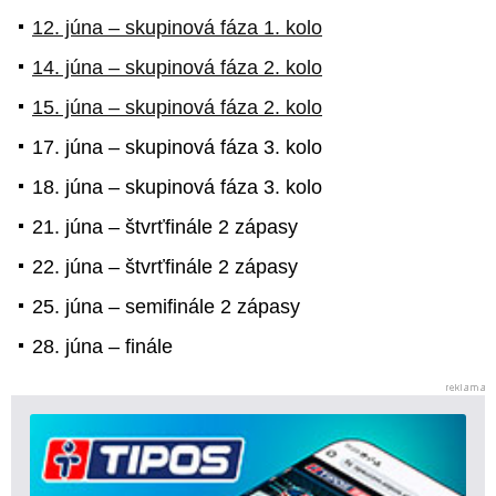
12. júna – skupinová fáza 1. kolo
14. júna – skupinová fáza 2. kolo
15. júna – skupinová fáza 2. kolo
17. júna – skupinová fáza 3. kolo
18. júna – skupinová fáza 3. kolo
21. júna – štvrťfinále 2 zápasy
22. júna – štvrťfinále 2 zápasy
25. júna – semifinále 2 zápasy
28. júna – finále