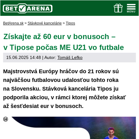
BetArena.sk
>
Stávkové kancelárie
>
Tipos
Získajte až 60 eur v bonusoch –
v Tipose počas ME U21 vo futbale
15.06.2025 14:48
| Autor:
Tomáš Lefko
Majstrovstvá Európy hráčov do 21 rokov sú
najväčšou futbalovou udalosťou tohto roka
na Slovensku. Stávková kancelária Tipos ju
podporila akciou, v rámci ktorej môžete získať
až šesťdesiat eur v bonusoch.