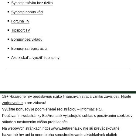
Synottip stávka bez rizika
Synottip bonus kód
Fortuna TV
Tipsport TV
Bonusy bez vkladu
Bonusy za registráciu
Ako získať a využiť free spiny
18+ Hazardné hry predstavujú riziko finančných strát a vzniku závislosti.
Hrajte
zodpovedne
a pre zábavu!
Využitie bonusov je podmienené registráciou –
informácie tu
.
Používaním webstránky BetArena.sk vyjadrujete súhlas s používaním cookies v
súlade s nastavením vášho prehliadača.
Na webových stránkach https://www.betarena.sk/ nie sú prevádzkované
hazardné hry ani tu neprebieha sprostredkovanie akýchkoľvek platieb.