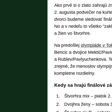
Ako prvé si o zlato zahrajú z
2. augusta podvečer na kurt
dvorci budeme sledovať finál
No a v nedeľu to všetko "zak
a žien vo štvorhre.
Na predošlej
olympiáde v To
Bencic a dvojice Mektić/Pavi
a Rublev/Pavlyuchenkova. Te
zrejmé, že menoslov olympij
kompletne rozdielny.
Kedy sa hrajú finálové zá
Štvorhra mix – piatok 2
Dvojhra ženy – sobota 