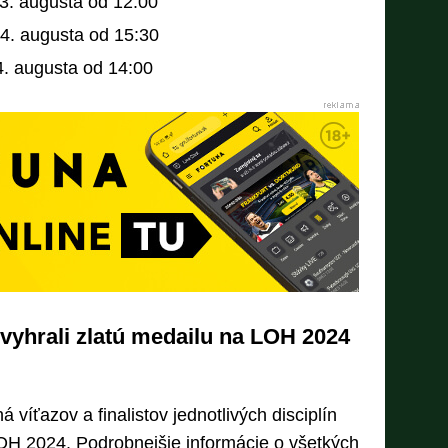
3. augusta od 12:00
 4. augusta od 15:30
4. augusta od 14:00
y vyhrali zlatú medailu na LOH 2024
víťazov a finalistov jednotlivých disciplín
LOH 2024. Podrobnejšie informácie o všetkých