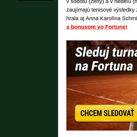
v sobotu (ženy) a v nedeľu (
zaujímajú tenisové výsledky z
hrala aj Anna Karolína Schm
s bonusom vo Fortune!