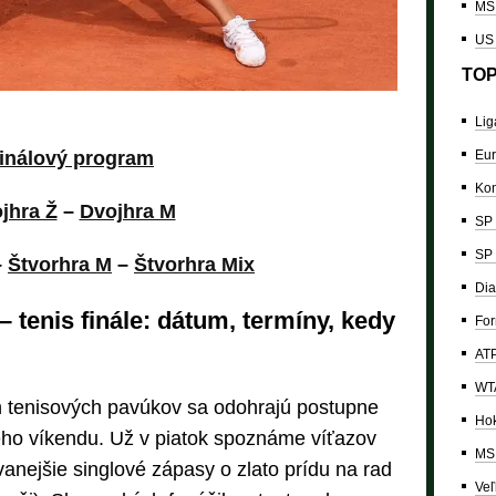
MS 
US
TOP
Lig
Eur
inálový program
Kon
jhra Ž
–
Dvojhra M
SP 
SP 
–
Štvorhra M
–
Štvorhra Mix
Dia
 tenis finále: dátum, termíny, kedy
For
ATP
WTA
h tenisových pavúkov sa odohrajú postupne
Hok
ho víkendu. Už v piatok spoznáme víťazov
MS 
vanejšie singlové zápasy o zlato prídu na rad
Veľ