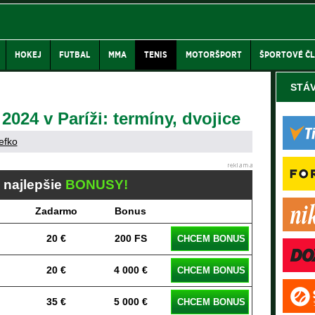
HOKEJ
FUTBAL
MMA
TENIS
MOTORŠPORT
ŠPORTOVÉ Č
STÁ
2024 v Paríži: termíny, dvojice
efko
j najlepšie
BONUSY!
Zadarmo
Bonus
20 €
200 FS
CHCEM BONUS
20 €
4 000 €
CHCEM BONUS
35 €
5 000 €
CHCEM BONUS