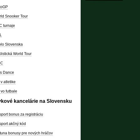
toGP
ld Snooker Tour
 turnaje
L
lo Slovenska
listická World Tour
RC
's Dance
v atletike
vo futbale
vkové kancelárie na Slovensku
sport bonus za registráciu
sport akčný kód
tuna bonusy pre nových hráčov