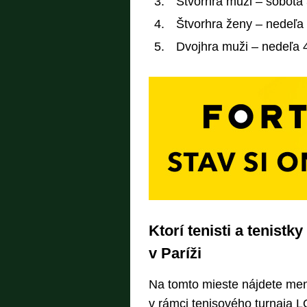
Štvorhra muži – sobota 
Štvorhra ženy – nedeľa
Dvojhra muži – nedeľa 
Ktorí tenisti a tenistk
v Paríži
Na tomto mieste nájdete mená 
v rámci tenisového turnaja 