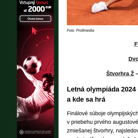
Foto: Profimedia
F
Dvo
Štvorhra Ž
Letná olympiáda 2024 –
a kde sa hrá
Finálové súboje olympijskýc
v priebehu prvého augustové
zmiešanej štvorhry, najsledo