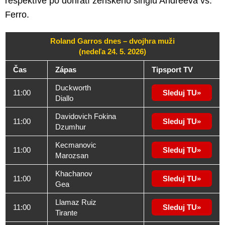
respektíve po dohratí ženského singlu Andreeva vs.
Ferro.
Roland Garros dnes – dvojhra muži
(nedeľa 24. 5. 2026)
Čas
Zápas
Tipsport TV
Duckworth
11:00
Sleduj TU
Diallo
Davidovich Fokina
11:00
Sleduj TU
Dzumhur
Kecmanovic
11:00
Sleduj TU
Marozsan
Khachanov
11:00
Sleduj TU
Gea
Llamaz Ruiz
11:00
Sleduj TU
Tirante