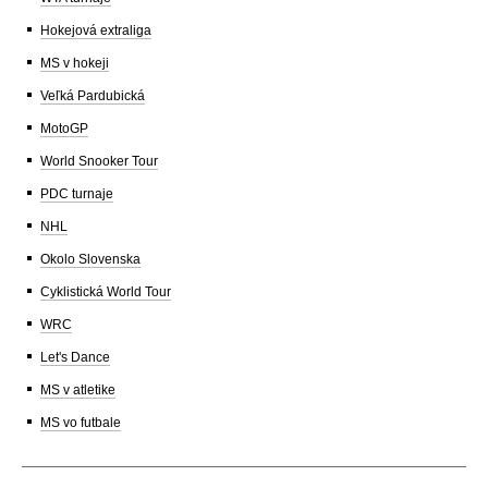
Hokejová extraliga
MS v hokeji
Veľká Pardubická
MotoGP
World Snooker Tour
PDC turnaje
NHL
Okolo Slovenska
Cyklistická World Tour
WRC
Let's Dance
MS v atletike
MS vo futbale