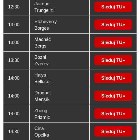
Jacque
12:30
Sleduj TU
Trungelliti
Etcheverry
13:00
Sleduj TU
Borges
Macháč
13:00
Sleduj TU
Bergs
Bozni
13:30
Sleduj TU
Zverev
Halys
14:00
Sleduj TU
Bellucci
Droguet
14:00
Sleduj TU
Menšík
Zheng
14:00
Sleduj TU
Prizmic
Cina
14:30
Sleduj TU
Opelka