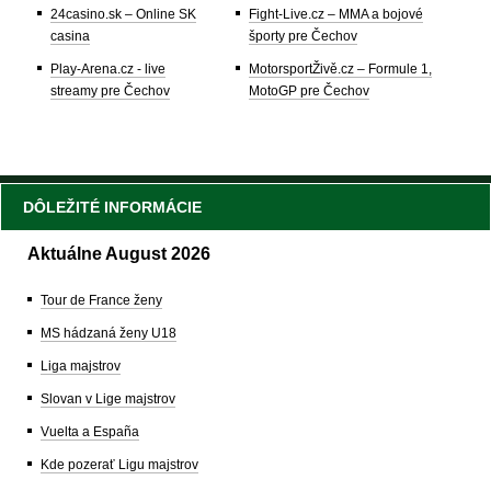
24casino.sk – Online SK
Fight-Live.cz – MMA a bojové
casina
športy pre Čechov
Play-Arena.cz - live
MotorsportŽivě.cz – Formule 1,
streamy pre Čechov
MotoGP pre Čechov
DÔLEŽITÉ INFORMÁCIE
Aktuálne August 2026
Tour de France ženy
MS hádzaná ženy U18
Liga majstrov
Slovan v Lige majstrov
Vuelta a España
Kde pozerať Ligu majstrov