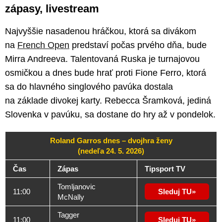
zápasy, livestream
Najvyššie nasadenou hráčkou, ktorá sa divákom
na
French Open
predstaví počas prvého dňa, bude
Mirra Andreeva. Talentovaná Ruska je turnajovou
osmičkou a dnes bude hrať proti Fione Ferro, ktorá
sa do hlavného singlového pavúka dostala
na základe divokej karty. Rebecca Šramková, jediná
Slovenka v pavúku, sa dostane do hry až v pondelok.
Roland Garros dnes – dvojhra ženy
(nedeľa 24. 5. 2026)
Čas
Zápas
Tipsport TV
Tomljanovic
11:00
Sleduj TU
McNally
Tagger
11:00
Sleduj TU