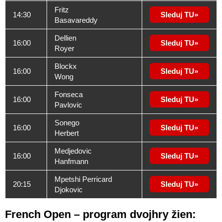
Fritz
14:30
Sleduj TU
Basavareddy
Dellien
16:00
Sleduj TU
Royer
Blockx
16:00
Sleduj TU
Wong
Fonseca
16:00
Sleduj TU
Pavlovic
Sonego
16:00
Sleduj TU
Herbert
Medjedovic
16:00
Sleduj TU
Hanfmann
Mpetshi Perricard
20:15
Sleduj TU
Djokovic
French Open – program dvojhry žien: