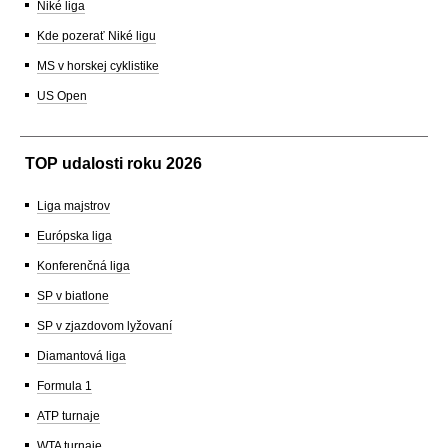
Niké liga
Kde pozerať Niké ligu
MS v horskej cyklistike
US Open
TOP udalosti roku 2026
Liga majstrov
Európska liga
Konferenčná liga
SP v biatlone
SP v zjazdovom lyžovaní
Diamantová liga
Formula 1
ATP turnaje
WTA turnaje