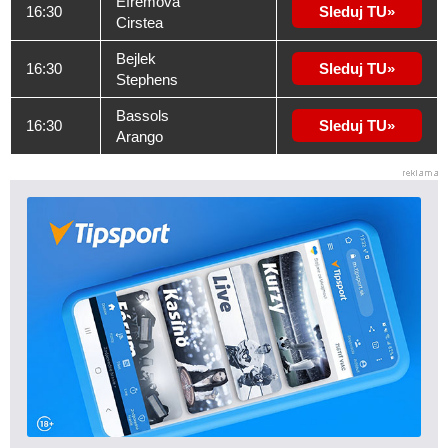
Efremova
16:30
Sleduj TU
Cirstea
Bejlek
16:30
Sleduj TU
Stephens
Bassols
16:30
Sleduj TU
Arango