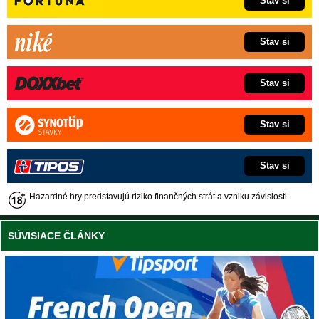
Stav si
Stav si
Stav si
Stav si
Stav si
Hazardné hry predstavujú riziko finančných strát a vzniku závislosti.
SÚVISIACE ČLÁNKY