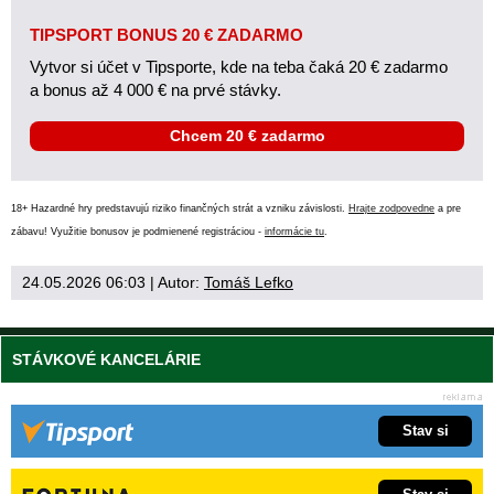
TIPSPORT BONUS 20 € ZADARMO
Vytvor si účet v Tipsporte, kde na teba čaká 20 € zadarmo
a bonus až 4 000 € na prvé stávky.
Chcem 20 € zadarmo
18+ Hazardné hry predstavujú riziko finančných strát a vzniku závislosti.
Hrajte zodpovedne
a pre
zábavu! Využitie bonusov je podmienené registráciou -
informácie tu
.
24.05.2026 06:03
| Autor:
Tomáš Lefko
STÁVKOVÉ KANCELÁRIE
Stav si