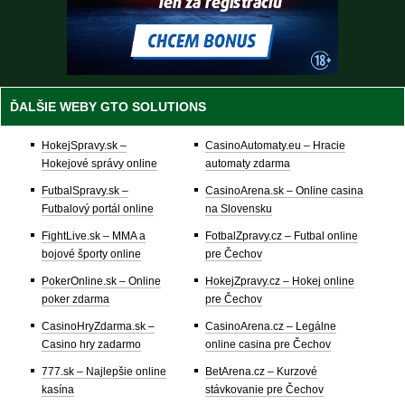
ĎALŠIE WEBY GTO SOLUTIONS
HokejSpravy.sk –
CasinoAutomaty.eu – Hracie
Hokejové správy online
automaty zdarma
FutbalSpravy.sk –
CasinoArena.sk – Online casina
Futbalový portál online
na Slovensku
FightLive.sk – MMA a
FotbalZpravy.cz – Futbal online
bojové športy online
pre Čechov
PokerOnline.sk – Online
HokejZpravy.cz – Hokej online
poker zdarma
pre Čechov
CasinoHryZdarma.sk –
CasinoArena.cz – Legálne
Casino hry zadarmo
online casina pre Čechov
777.sk – Najlepšie online
BetArena.cz – Kurzové
kasína
stávkovanie pre Čechov