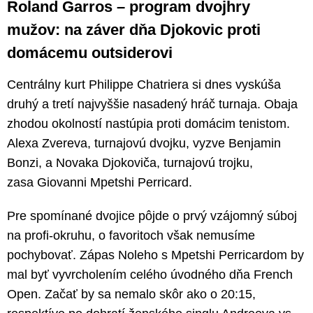
Roland Garros – program dvojhry
mužov: na záver dňa Djokovic proti
domácemu outsiderovi
Centrálny kurt Philippe Chatriera si dnes vyskúša
druhý a tretí najvyššie nasadený hráč turnaja. Obaja
zhodou okolností nastúpia proti domácim tenistom.
Alexa Zvereva, turnajovú dvojku, vyzve Benjamin
Bonzi, a Novaka Djokoviča, turnajovú trojku,
zasa Giovanni Mpetshi Perricard.
Pre spomínané dvojice pôjde o prvý vzájomný súboj
na profi-okruhu, o favoritoch však nemusíme
pochybovať. Zápas Noleho s Mpetshi Perricardom by
mal byť vyvrcholením celého úvodného dňa French
Open. Začať by sa nemalo skôr ako o 20:15,