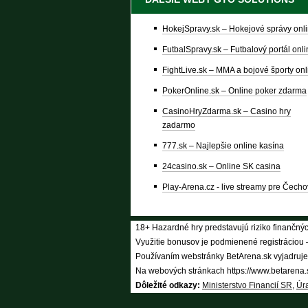
HokejSpravy.sk – Hokejové správy onl
FutbalSpravy.sk – Futbalový portál onl
FightLive.sk – MMA a bojové športy onl
PokerOnline.sk – Online poker zdarma
CasinoHryZdarma.sk – Casino hry
zadarmo
777.sk – Najlepšie online kasína
24casino.sk – Online SK casina
Play-Arena.cz - live streamy pre Čecho
18+ Hazardné hry predstavujú riziko finančných
Využitie bonusov je podmienené registráciou
Používaním webstránky BetArena.sk vyjadruje
Na webových stránkach https://www.betarena.s
Dôležité odkazy:
Ministerstvo Financií SR
,
Úra