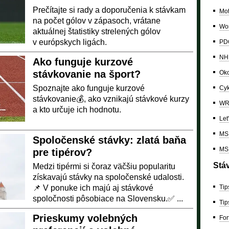
Prečítajte si rady a doporučenia k stávkam
Mo
na počet gólov v zápasoch, vrátane
Wor
aktuálnej štatistiky strelených gólov
v európskych ligách.
PDC
NH
Ako funguje kurzové
stávkovanie na šport?
Oko
Spoznajte ako funguje kurzové
Cyk
stávkovanie💰, ako vznikajú stávkové kurzy
W
a kto určuje ich hodnotu.
Let
MS 
Spoločenské stávky: zlatá baňa
MS 
pre tipérov?
Stá
Medzi tipérmi si čoraz väčšiu popularitu
získavajú stávky na spoločenské udalosti.
📌 V ponuke ich majú aj stávkové
Tip
spoločnosti pôsobiace na Slovensku.✅ ...
Tip
Prieskumy volebných
For