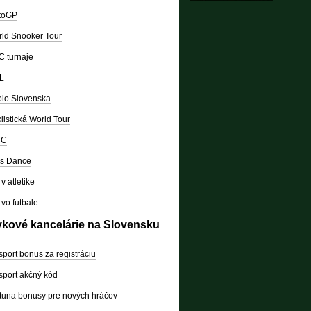
toGP
ld Snooker Tour
 turnaje
L
lo Slovenska
listická World Tour
RC
's Dance
v atletike
vo futbale
vkové kancelárie na Slovensku
sport bonus za registráciu
sport akčný kód
tuna bonusy pre nových hráčov