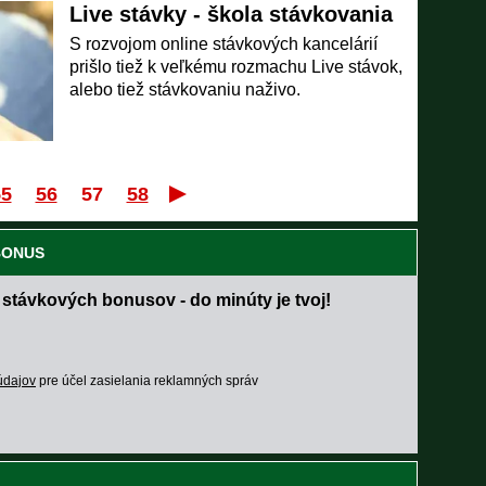
Live stávky - škola stávkovania
S rozvojom online stávkových kancelárií
prišlo tiež k veľkému rozmachu Live stávok,
alebo tiež stávkovaniu naživo.
55
56
57
58
Prvý
Posledný
 BONUS
 stávkových bonusov - do minúty je tvoj!
údajov
pre účel zasielania reklamných správ