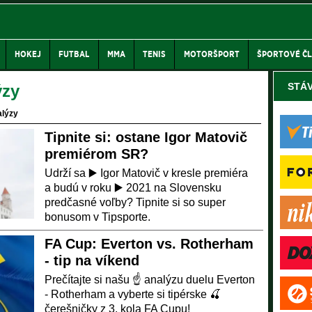
HOKEJ
FUTBAL
MMA
TENIS
MOTORŠPORT
ŠPORTOVÉ Č
STÁ
ýzy
alýzy
Tipnite si: ostane Igor Matovič
premiérom SR?
Udrží sa ▶️ Igor Matovič v kresle premiéra
a budú v roku ▶️ 2021 na Slovensku
predčasné voľby? Tipnite si so super
bonusom v Tipsporte.
FA Cup: Everton vs. Rotherham
- tip na víkend
Prečítajte si našu ☝ analýzu duelu Everton
- Rotherham a vyberte si tipérske 🍒
čerešničky z 3. kola FA Cupu!