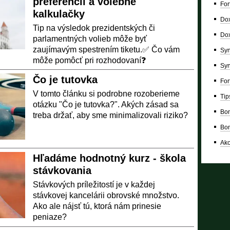
preferencií a volebné
For
kalkulačky
Dox
Tip na výsledok prezidentských či
Dox
parlamentných volieb môže byť
zaujímavým spestrením tiketu.✅ Čo vám
Syn
môže pomôcť pri rozhodovaní❓
Syn
Čo je tutovka
For
V tomto článku si podrobne rozoberieme
Tip
otázku "Čo je tutovka?". Akých zásad sa
Bon
treba držať, aby sme minimalizovali riziko?
Bon
Ako
Hľadáme hodnotný kurz - škola
stávkovania
Stávkových príležitostí je v každej
stávkovej kancelárii obrovské množstvo.
Ako ale nájsť tú, ktorá nám prinesie
peniaze?