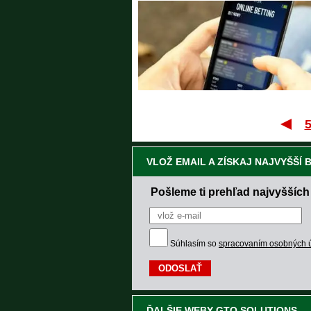
VLOŽ EMAIL A ZÍSKAJ NAJVYŠŠÍ
Pošleme ti prehľad najvyšších
Súhlasím so
spracovaním osobných 
ĎALŠIE WEBY GTO SOLUTIONS