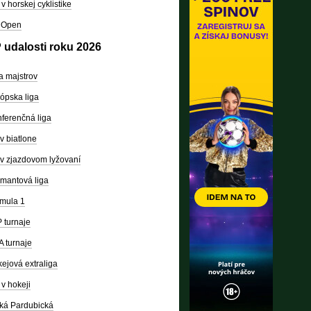
v horskej cyklistike
 Open
 udalosti roku 2026
a majstrov
ópska liga
ferenčná liga
v biatlone
v zjazdovom lyžovaní
mantová liga
mula 1
 turnaje
 turnaje
ejová extraliga
v hokeji
ká Pardubická