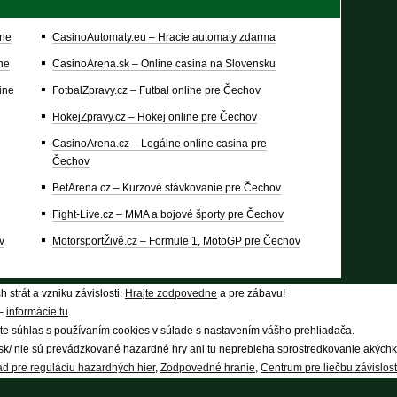
ine
CasinoAutomaty.eu – Hracie automaty zdarma
ine
CasinoArena.sk – Online casina na Slovensku
ine
FotbalZpravy.cz – Futbal online pre Čechov
HokejZpravy.cz – Hokej online pre Čechov
CasinoArena.cz – Legálne online casina pre
Čechov
BetArena.cz – Kurzové stávkovanie pre Čechov
Fight-Live.cz – MMA a bojové športy pre Čechov
v
MotorsportŽivě.cz – Formule 1, MotoGP pre Čechov
 strát a vzniku závislosti.
Hrajte zodpovedne
a pre zábavu!
 –
informácie tu
.
te súhlas s používaním cookies v súlade s nastavením vášho prehliadača.
k/ nie sú prevádzkované hazardné hry ani tu neprebieha sprostredkovanie akýchko
d pre reguláciu hazardných hier
,
Zodpovedné hranie
,
Centrum pre liečbu závislost