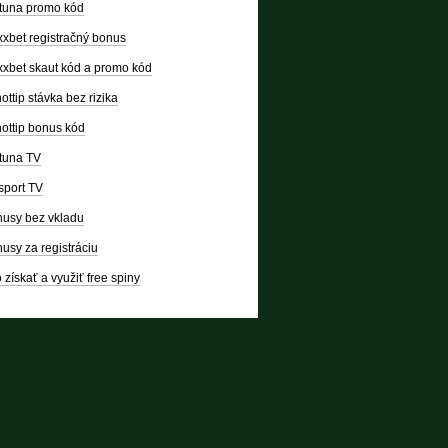
tuna promo kód
xbet registračný bonus
xbet skaut kód a promo kód
ottip stávka bez rizika
ottip bonus kód
tuna TV
sport TV
usy bez vkladu
usy za registráciu
 získať a využiť free spiny