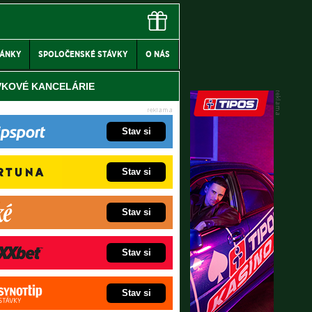
LÁNKY
SPOLOČENSKÉ STÁVKY
O NÁS
VKOVÉ KANCELÁRIE
Stav si
Stav si
Stav si
Stav si
Stav si