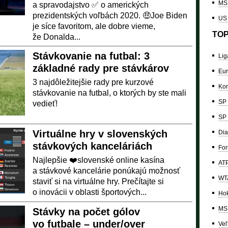
MS 
a spravodajstvo ✅ o amerických
prezidentských voľbách 2020. 🤑Joe Biden
US
je síce favoritom, ale dobre vieme,
TOP
že Donalda...
Stávkovanie na futbal: 3
Lig
základné rady pre stávkárov
Eur
3 najdôležitejšie rady pre kurzové
Kon
stávkovanie na futbal, o ktorých by ste mali
SP 
vedieť!
SP 
Virtuálne hry v slovenských
Dia
stávkových kanceláriách
For
Najlepšie ❤️slovenské online kasína
ATP
a stávkové kancelárie ponúkajú možnosť
WTA
staviť si na virtuálne hry. Prečítajte si
o inovácii v oblasti športových...
Hok
MS 
Stávky na počet gólov
vo futbale – under/over
Veľ