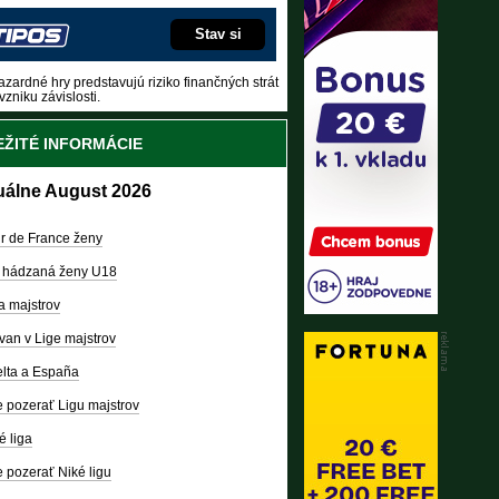
Stav si
zardné hry predstavujú riziko finančných strát
vzniku závislosti.
ŽITÉ INFORMÁCIE
uálne August 2026
r de France ženy
 hádzaná ženy U18
a majstrov
van v Lige majstrov
lta a España
 pozerať Ligu majstrov
é liga
 pozerať Niké ligu