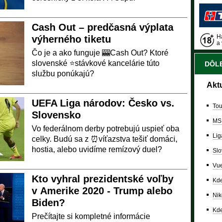
Cash Out – predčasná výplata
Ha
výherného tiketu
a 
Čo je a ako funguje 🎰Cash Out? Ktoré
slovenské ⭐stávkové kancelárie túto
DÔLE
službu ponúkajú?
Akt
UEFA Liga národov: Česko vs.
Tou
Slovensko
MS
Vo federálnom derby potrebujú uspieť oba
Lig
celky. Budú sa z ⏰víťazstva tešiť domáci,
hostia, alebo uvidíme remízový duel?
Slo
Vue
Kto vyhral prezidentské voľby
Kde
v Amerike 2020 - Trump alebo
Nik
Biden?
Kde
Prečítajte si kompletné informácie