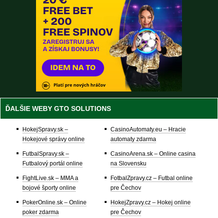
ĎALŠIE WEBY GTO SOLUTIONS
HokejSpravy.sk –
CasinoAutomaty.eu – Hracie
Hokejové správy online
automaty zdarma
FutbalSpravy.sk –
CasinoArena.sk – Online casina
Futbalový portál online
na Slovensku
FightLive.sk – MMA a
FotbalZpravy.cz – Futbal online
bojové športy online
pre Čechov
PokerOnline.sk – Online
HokejZpravy.cz – Hokej online
poker zdarma
pre Čechov