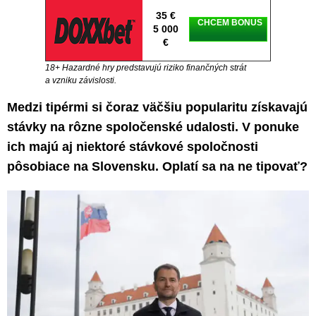
35 €
CHCEM BONUS
5 000
€
18+ Hazardné hry predstavujú riziko finančných strát
a vzniku závislosti.
Medzi tipérmi si čoraz väčšiu popularitu získavajú
stávky na rôzne spoločenské udalosti. V ponuke
ich majú aj niektoré stávkové spoločnosti
pôsobiace na Slovensku. Oplatí sa na ne tipovať?