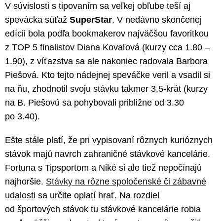
V súvislosti s tipovaním sa veľkej obľube teší aj
spevácka súťaž
SuperStar
. V nedávno skončenej
edícii bola podľa bookmakerov najväčšou favoritkou
z TOP 5 finalistov Diana Kovaľová (kurzy cca 1.80 –
1.90), z víťazstva sa ale nakoniec radovala Barbora
Piešová. Kto tejto nádejnej speváčke veril a vsadil si
na ňu, zhodnotil svoju stávku takmer 3,5-krát (kurzy
na B. Piešovú sa pohybovali približne od 3.30
po 3.40).
Ešte stále platí, že pri vypisovaní rôznych kurióznych
stávok majú navrch zahraničné stávkové kancelárie.
Fortuna s Tipsportom a Niké si ale tiež nepočínajú
najhoršie.
Stávky na rôzne spoločenské či zábavné
udalosti
sa určite oplatí hrať. Na rozdiel
od športových stávok tu stávkové kancelárie robia