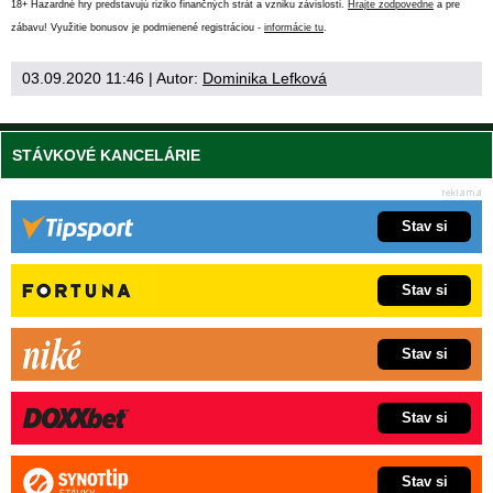
18+ Hazardné hry predstavujú riziko finančných strát a vzniku závislosti.
Hrajte zodpovedne
a pre
zábavu! Využitie bonusov je podmienené registráciou -
informácie tu
.
03.09.2020 11:46
| Autor:
Dominika Lefková
STÁVKOVÉ KANCELÁRIE
Stav si
Stav si
Stav si
Stav si
Stav si