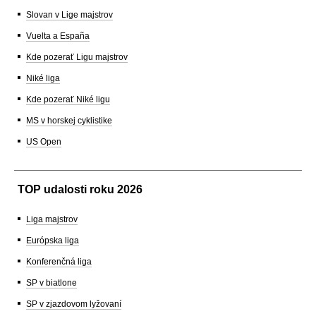
Slovan v Lige majstrov
Vuelta a España
Kde pozerať Ligu majstrov
Niké liga
Kde pozerať Niké ligu
MS v horskej cyklistike
US Open
TOP udalosti roku 2026
Liga majstrov
Európska liga
Konferenčná liga
SP v biatlone
SP v zjazdovom lyžovaní