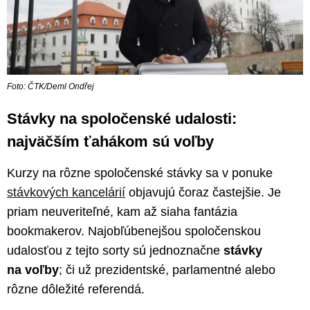
Foto: ČTK/Deml Ondřej
Stávky na spoločenské udalosti:
najväčším ťahákom sú voľby
Kurzy na rôzne spoločenské stávky sa v ponuke
stávkových kancelárií
objavujú čoraz častejšie. Je
priam neuveriteľné, kam až siaha fantázia
bookmakerov. Najobľúbenejšou spoločenskou
udalosťou z tejto sorty sú jednoznačne
stávky
na voľby
; či už prezidentské, parlamentné alebo
rôzne dôležité referendá.