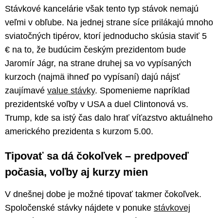
Stávkové kancelárie však tento typ stávok nemajú
veľmi v obľube. Na jednej strane síce prilákajú mnoho
sviatočných tipérov, ktorí jednoducho skúsia staviť 5
€ na to, že budúcim českým prezidentom bude
Jaromír Jágr, na strane druhej sa vo vypísaných
kurzoch (najmä ihneď po vypísaní) dajú nájsť
zaujímavé
value stávky
. Spomenieme napríklad
prezidentské voľby v USA a duel Clintonová vs.
Trump, kde sa istý čas dalo hrať víťazstvo aktuálneho
amerického prezidenta s kurzom 5.00.
Tipovať sa dá čokoľvek – predpoveď
počasia, voľby aj kurzy mien
V dnešnej dobe je možné tipovať takmer čokoľvek.
Spoločenské stávky nájdete v ponuke
stávkovej