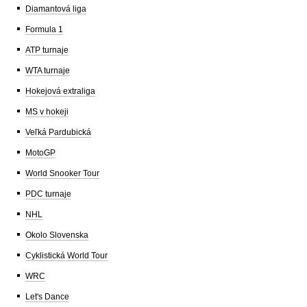
Diamantová liga
Formula 1
ATP turnaje
WTA turnaje
Hokejová extraliga
MS v hokeji
Veľká Pardubická
MotoGP
World Snooker Tour
PDC turnaje
NHL
Okolo Slovenska
Cyklistická World Tour
WRC
Let's Dance