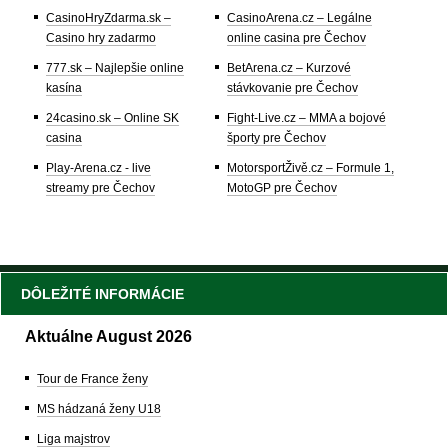
CasinoHryZdarma.sk –
CasinoArena.cz – Legálne
Casino hry zadarmo
online casina pre Čechov
777.sk – Najlepšie online
BetArena.cz – Kurzové
kasína
stávkovanie pre Čechov
24casino.sk – Online SK
Fight-Live.cz – MMA a bojové
casina
športy pre Čechov
Play-Arena.cz - live
MotorsportŽivě.cz – Formule 1,
streamy pre Čechov
MotoGP pre Čechov
DÔLEŽITÉ INFORMÁCIE
Aktuálne August 2026
Tour de France ženy
MS hádzaná ženy U18
Liga majstrov