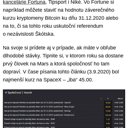
kancelárie Fortuna
, Tipsport i Niké. Vo Fortune si
napríklad môžete staviť na hodnotu záverečného
kurzu kryptomeny Bitcoin ku dňu 31.12.2020 alebo
na to, či sa tohto roku uskutoční referendum
o nezávislosti Škótska.
Na svoje si prídete aj v prípade, ak máte v obľube
dlhodobé stávky. Tipnite si, v ktorom roku sa dostane
prvý človek na Mars a ktorá spoločnosť ho tam
dopraví. V čase písania tohto článku (3.9.2020) bol
najmenší kurz na SpaceX – „iba“ 45.00.