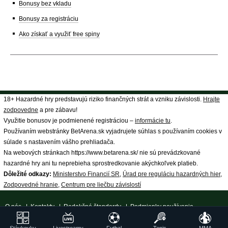
Bonusy bez vkladu
Bonusy za registráciu
Ako získať a využiť free spiny
18+ Hazardné hry predstavujú riziko finančných strát a vzniku závislosti.
Hrajte
zodpovedne
a pre zábavu!
Využitie bonusov je podmienené registráciou –
informácie tu
.
Používaním webstránky BetArena.sk vyjadrujete súhlas s používaním cookies v
súlade s nastavením vášho prehliadača.
Na webových stránkach https://www.betarena.sk/ nie sú prevádzkované
hazardné hry ani tu neprebieha sprostredkovanie akýchkoľvek platieb.
Dôležité odkazy:
Ministerstvo Financií SR
,
Úrad pre reguláciu hazardných hier
,
Zodpovedné hranie
,
Centrum pre liečbu závislostí
O nás
|
Kontakty
|
Redakčné štandardy
|
Podmienky používania
|
Spracovanie osobných údajov
|
18+ Zodpovedné hranie
| ©