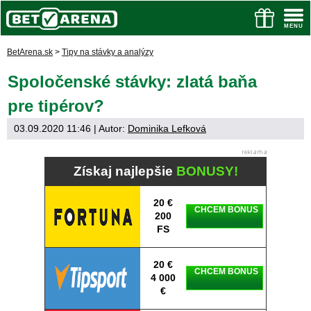
BetArena.sk
>
Tipy na stávky a analýzy
Spoločenské stávky: zlatá baňa
pre tipérov?
03.09.2020 11:46
| Autor:
Dominika Lefková
Získaj najlepšie
BONUSY!
20 €
CHCEM BONUS
200
FS
20 €
CHCEM BONUS
4 000
€