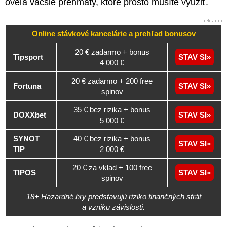
oveľa väčšie prehmaty, ktoré prosto musíte využiť.
Online stávkové kancelárie a
prehľad
bonusov
20 € zadarmo + bonus
Tipsport
STAV SI
4 000 €
20 € zadarmo + 200 free
Fortuna
STAV SI
spinov
35 € bez rizika + bonus
DOXXbet
STAV SI
5 000 €
SYNOT
40 € bez rizika + bonus
STAV SI
TIP
2 000 €
20 € za vklad + 100 free
TIPOS
STAV SI
spinov
18+ Hazardné hry predstavujú riziko finančných strát
a vzniku závislosti.