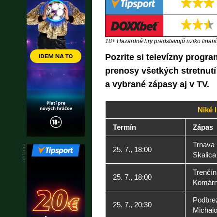
18+ Hazardné hry predstavujú riziko finančn
Pozrite si televízny progra
prenosy všetkých stretnutí
a vybrané zápasy aj v TV.
Niké 
Termín
Zápas
Trnava
25. 7., 18:00
Skalica
Trenčín
25. 7., 18:00
Komár
Podbre
25. 7., 20:30
Michal