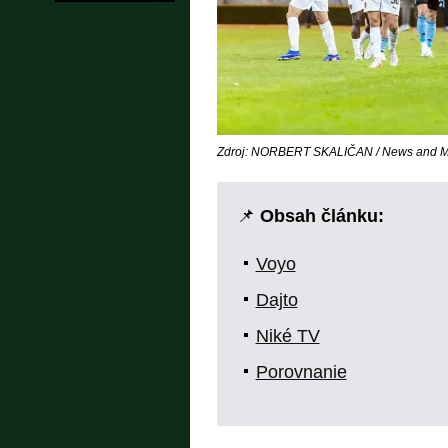
Zdroj: NORBERT SKALIČAN / News and Me
📌
Obsah článku:
Voyo
Dajto
Niké TV
Porovnanie