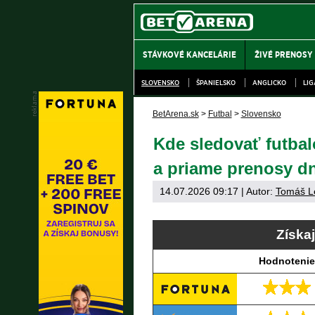
STÁVKOVÉ KANCELÁRIE
ŽIVÉ PRENOSY
SLOVENSKO
ŠPANIELSKO
ANGLICKO
LI
BetArena.sk
>
Futbal
>
Slovensko
Kde sledovať futbal
a priame prenosy dn
14.07.2026 09:17
| Autor:
Tomáš L
Získa
Hodnotenie