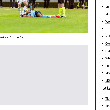
Veľ
Mo
Wor
PDC
NH
dia / Profimedia
Oko
Cyk
W
Let
MS 
MS 
Stá
Tip
Tip