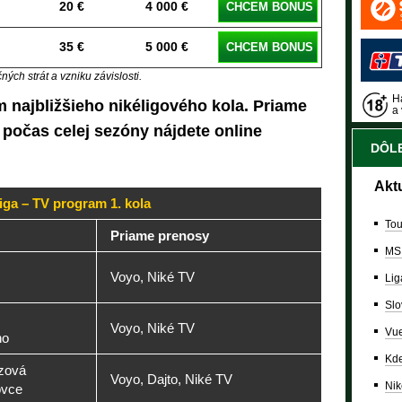
20 €
4 000 €
CHCEM BONUS
35 €
5 000 €
CHCEM BONUS
ých strát a vzniku závislosti.
Ha
m najbližšieho nikéligového kola. Priame
a 
 počas celej sezóny nájdete online
DÔLE
Akt
liga – TV program 1. kola
Tou
Priame prenosy
MS
Voyo, Niké TV
Lig
Slo
Voyo, Niké TV
Vue
no
Kde
zová
Voyo, Dajto, Niké TV
Nik
ovce