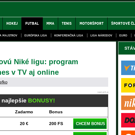
HOKEJ
FUTBAL
MMA
TENIS
MOTORŠPORT
ŠPORTOVÉ Č
GA MAJSTROV
EURÓPSKA LIGA
KONFERENČNÁ LIGA
LIGA NÁRODOV
EURO
STÁ
ovú Niké ligu: program
es v TV aj online
efko
j najlepšie
BONUSY!
Zadarmo
Bonus
20 €
200 FS
CHCEM BONUS