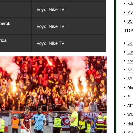
Kde
Voyo, Niké TV
MS 
US
berok
Voyo, Niké TV
TOP
rica
Voyo, Niké TV
Lig
Eur
Kon
SP 
SP 
Dia
For
ATP
WTA
Hok
MS 