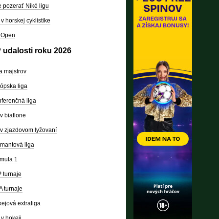
 pozerať Niké ligu
v horskej cyklistike
 Open
 udalosti roku 2026
a majstrov
ópska liga
ferenčná liga
v biatlone
v zjazdovom lyžovaní
mantová liga
mula 1
 turnaje
 turnaje
ejová extraliga
v hokeji