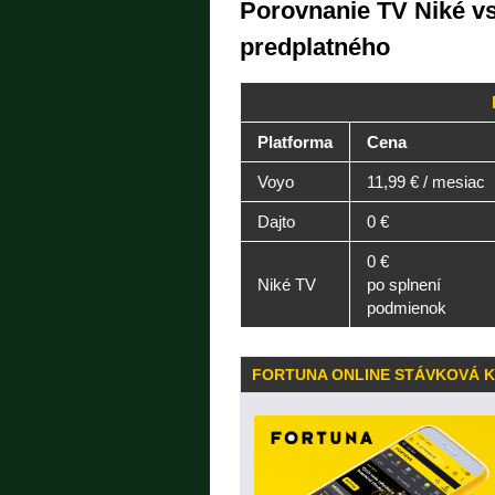
Porovnanie TV Niké vs
predplatného
Platforma
Cena
Voyo
11,99 € / mesiac
Dajto
0 €
0 €
Niké TV
po splnení
podmienok
FORTUNA ONLINE STÁVKOVÁ 