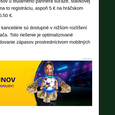
sov u titulárneho partnera súťaže, stávkovej
 na to registráciu, aspoň 5 € na hráčskom
0,50 €.
 kancelárie sú dostupné v nižšom rozlíšení
ča. Toto riešenie je optimalizované
dovanie zápasov prostredníctvom mobilných