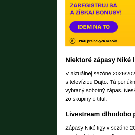
Niektoré zápasy Niké l
V aktuálnej sezóne 2026/202
s televíziou Dajto. Tá ponú
vybraný sobotný zápas. Nes
zo skupiny o titul.
Livestream dlhodobo 
Zápasy Niké ligy v sezóne 2