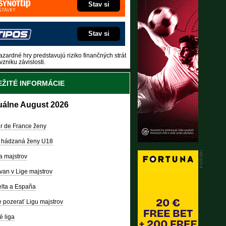
Stav si
Stav si
zardné hry predstavujú riziko finančných strát
vzniku závislosti.
ŽITÉ INFORMÁCIE
uálne August 2026
r de France ženy
 hádzaná ženy U18
a majstrov
van v Lige majstrov
lta a España
 pozerať Ligu majstrov
é liga