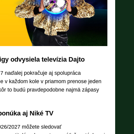
igy odvysiela televízia Dajto
7 naďalej pokračuje aj spolupráca
kne v každom kole v priamom prenose jeden
kôr to budú pravdepodobne najmä zápasy
ponúka aj Niké TV
026/2027 môžete sledovať