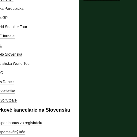
ká Pardubická
toGP
ld Snooker Tour
 turnaje
L
lo Slovenska
listická World Tour
RC
's Dance
v atletike
vo futbale
vkové kancelárie na Slovensku
sport bonus za registráciu
sport akčný kód