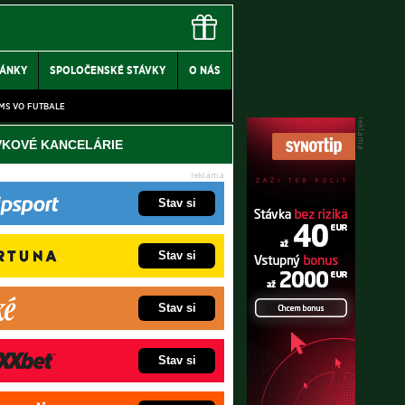
LÁNKY
SPOLOČENSKÉ STÁVKY
O NÁS
MS VO FUTBALE
VKOVÉ KANCELÁRIE
Stav si
Stav si
Stav si
Stav si