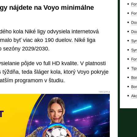
For
igy nájdete na Voyo minimálne
For
Dox
dého kola Niké ligy odvysiela internetová
Dox
malo byť viac ako 190 duelov. Niké liga
Syn
o sezóny 2029/2030.
Syn
For
elanie pôjde vo full HD kvalite. V platnosti
Tip
 týždňa, teda šláger kola, ktorý Voyo pokryje
Bon
atším programom v študiu.
Bon
Ako