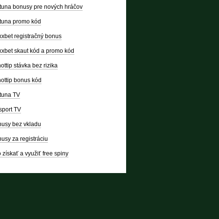
tuna bonusy pre nových hráčov
tuna promo kód
xbet registračný bonus
xbet skaut kód a promo kód
ottip stávka bez rizika
ottip bonus kód
tuna TV
sport TV
usy bez vkladu
usy za registráciu
 získať a využiť free spiny