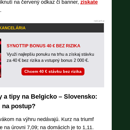
liknutí na červený odkaz či banner,
získate
.
 KANCELÁRIA
SYNOTTIP BONUS 40 € BEZ RIZIKA
Využi najlepšiu ponuku na trhu a získaj stávku
za 40 € bez rizika a vstupný bonus 2 000 €.
Chcem 40 € stávku bez rizika
y a tipy na Belgicko – Slovensko:
j na postup?
ákom na výhru nedávajú. Kurz na triumf
 na úrovni 7,09; na domácich je to 1,11.