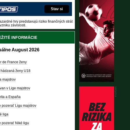
Stav si
zardné hry predstavujú riziko finančných strát
vzniku závislosti.
ŽITÉ INFORMÁCIE
uálne August 2026
r de France ženy
 hádzaná ženy U18
a majstrov
van v Lige majstrov
lta a España
 pozerať Ligu majstrov
é liga
 pozerať Niké ligu