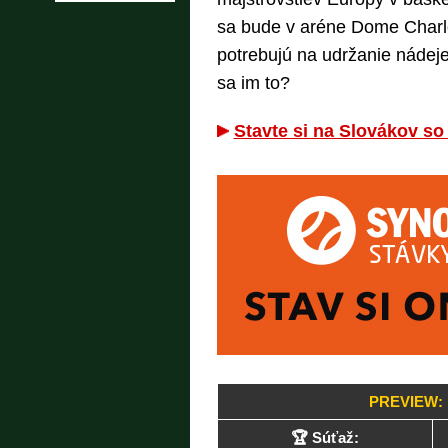
sa bude v aréne Dome Charle
potrebujú na udržanie nádeje
sa im to?
Stavte si na Slovákov so 
PREVIEW:
🏆 Súťaž: