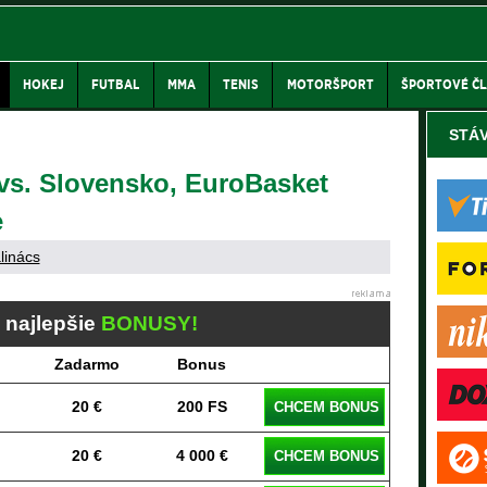
HOKEJ
FUTBAL
MMA
TENIS
MOTORŠPORT
ŠPORTOVÉ Č
STÁ
vs. Slovensko, EuroBasket
e
linács
j najlepšie
BONUSY!
Zadarmo
Bonus
20 €
200 FS
CHCEM BONUS
20 €
4 000 €
CHCEM BONUS