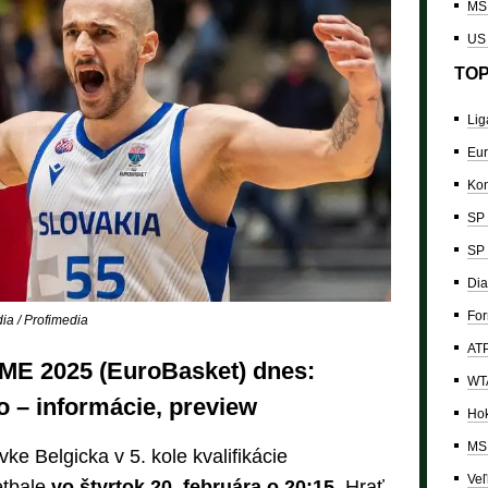
MS 
US
TOP
Lig
Eur
Kon
SP 
SP 
Dia
For
a / Profimedia
ATP
a ME 2025 (EuroBasket) dnes:
WTA
o – informácie, preview
Hok
MS 
ke Belgicka v 5. kole kvalifikácie
Veľ
etbale
vo štvrtok 20. februára o 20:15
. Hrať