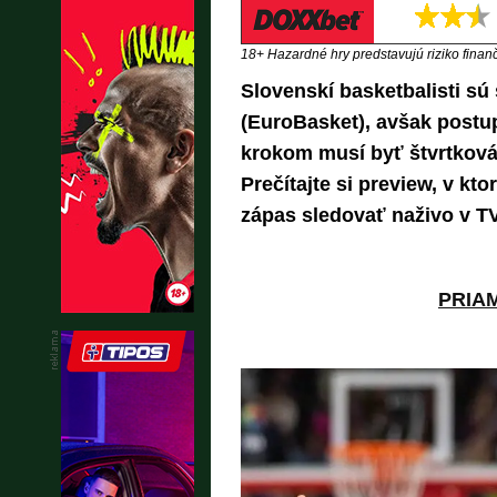
18+ Hazardné hry predstavujú riziko finančn
Slovenskí basketbalisti sú
(EuroBasket), avšak postu
krokom musí byť štvrtková
Prečítajte si preview, v kt
zápas sledovať naživo v TV
PRIA