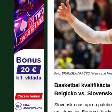
Foto: BRANISLAV RAČKO / News and Medi
Basketbal kvalifikáci
Belgicko vs. Slovensk
Slovensko nastúpi na palubov
majstrovstiev Európy v bask