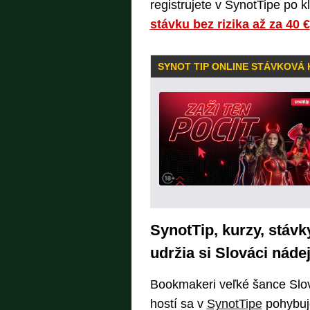
registrujete v SynotTipe po k
stávku bez rizika až za 40 €
SYNOT TIP ONLINE STÁVKOVÁ
SynotTip, kurzy, stávk
udržia si Slováci náde
Bookmakeri veľké šance Slov
hostí sa v
SynotTipe
pohybuje