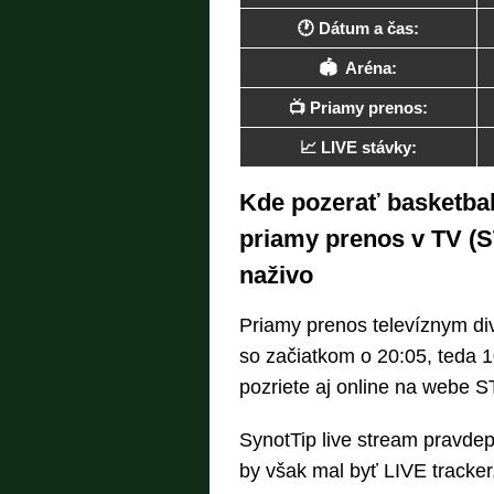
🕐 Dátum a čas:
🏟 Aréna:
📺 Priamy prenos:
📈 LIVE stávky:
Kde pozerať basketbal
priamy prenos v TV (ST
naživo
Priamy prenos televíznym d
so začiatkom o 20:05, teda 10
pozriete aj online na webe S
SynotTip live stream pravde
by však mal byť LIVE tracker