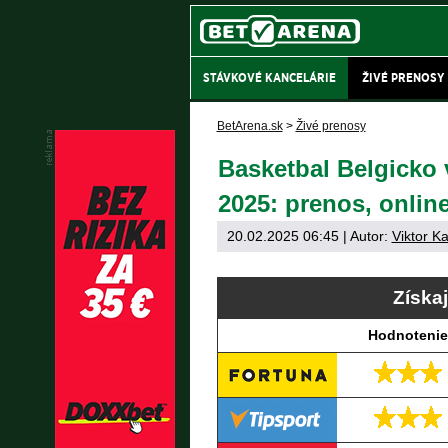
STÁVKOVÉ KANCELÁRIE
ŽIVÉ PRENOSY
BetArena.sk
>
Živé prenosy
Basketbal Belgicko 
2025: prenos, onlin
20.02.2025 06:45
| Autor:
Viktor Ka
Získa
Hodnotenie