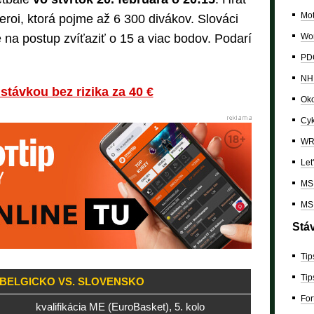
Mo
roi, ktorá pojme až 6 300 divákov. Slováci
Wor
 na postup zvíťaziť o 15 a viac bodov. Podarí
PDC
NH
stávkou bez rizika za 40 €
Oko
Cyk
W
Let
MS 
MS 
Stá
Tip
Tip
 BELGICKO VS. SLOVENSKO
For
kvalifikácia ME (EuroBasket), 5. kolo