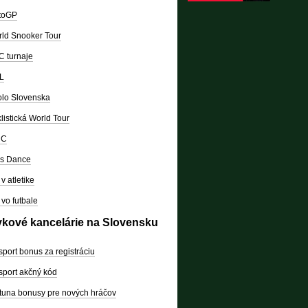
toGP
ld Snooker Tour
 turnaje
L
lo Slovenska
listická World Tour
RC
's Dance
v atletike
vo futbale
vkové kancelárie na Slovensku
sport bonus za registráciu
sport akčný kód
tuna bonusy pre nových hráčov