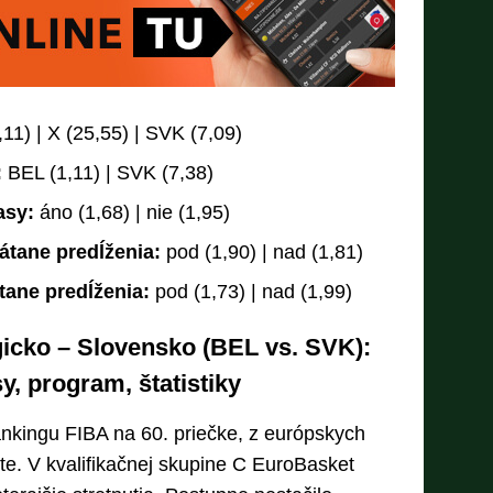
11) | X (25,55) | SVK (7,09)
:
BEL (1,11) | SVK (7,38)
asy:
áno (1,68) | nie (1,95)
átane predĺženia:
pod (1,90) | nad (1,81)
tane predĺženia:
pod (1,73) | nad (1,99)
icko – Slovensko (BEL vs. SVK):
y, program, štatistiky
nkingu FIBA na 60. priečke, z európskych
ste. V kvalifikačnej skupine C EuroBasket