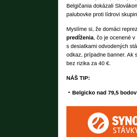
Belgičania dokázali Slovákom
palubovke proti lídrovi skupi
Myslíme si, že domáci reprez
predĺženia
, čo je ocenené 
s desiatkami odvodených stáv
odkaz, prípadne banner. Ak s
bez rizika za 40 €.
NÁŠ TIP:
Belgicko nad 79,5 bodov