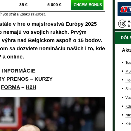
35 €
5 000 €
CHCEM BONUS
ých strát a vzniku závislosti.
Ha
 stále v hre o majstrovstvá Európy 2025
a 
p nemajú vo svojich rukách. Prvým
DÔLE
 výhra nad Belgickom aspoň o 15 bodov.
orom sa dozviete nomináciu našich i to, kde
Akt
 a online.
Tou
INFORMÁCIE
MS
MY PRENOS
–
KURZY
Lig
FORMA
–
H2H
Slo
Vue
Kde
Nik
Kde