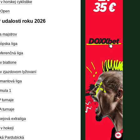
v horskej cyklistike
 Open
 udalosti roku 2026
a majstrov
ópska liga
ferenčná liga
v biatlone
v zjazdovom lyžovaní
mantová liga
mula 1
 turnaje
 turnaje
ejová extraliga
v hokeji
ká Pardubická