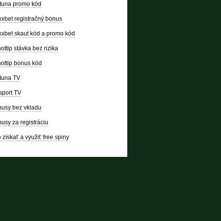
tuna promo kód
xbet registračný bonus
xbet skaut kód a promo kód
ottip stávka bez rizika
ottip bonus kód
tuna TV
sport TV
usy bez vkladu
usy za registráciu
 získať a využiť free spiny