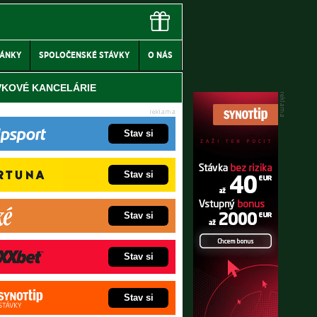
LÁNKY
SPOLOČENSKÉ STÁVKY
O NÁS
VKOVÉ KANCELÁRIE
Stav si
Stav si
Stav si
Stav si
Stav si