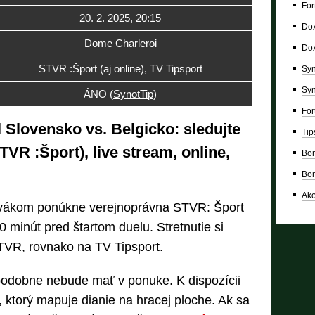
For
20. 2. 2025, 20:15
Dox
Dome Charleroi
Dox
STVR :Šport (aj online), TV Tipsport
Syn
Syn
ÁNO (
SynotTip
)
For
 Slovensko vs. Belgicko: sledujte
Tip
VR :Šport), live stream, online,
Bon
Bon
Ako
ivákom ponúkne verejnoprávna STVR: Šport
 minút pred štartom duelu. Stretnutie si
TVR, rovnako na TV Tipsport.
podobne nebude mať v ponuke. K dispozícii
, ktorý mapuje dianie na hracej ploche. Ak sa