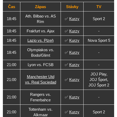
Čas
Zápas
Stávky
TV
Ath. Bilbao vs. AS
18:45
✅
Kurzy
Sport 2
Rím
18:45
Frakfurt vs. Ajax
✅
Kurzy
-
18:45
Lazio vs. Plzeň
✅
Kurzy
Nova Sport 5
Olympiakos vs.
18:45
✅
Kurzy
-
Bodo/Glimt
21:00
Lyon vs. FCSB
✅
Kurzy
-
JOJ Play,
Manchester Utd
21:00
✅
Kurzy
JOJ Šport,
vs. Real Sociedad
JOJ Šport 2
Rangers vs.
21:00
✅
Kurzy
-
Fenerbahce
Tottenham vs.
21:00
✅
Kurzy
Sport 2
Alkmaar