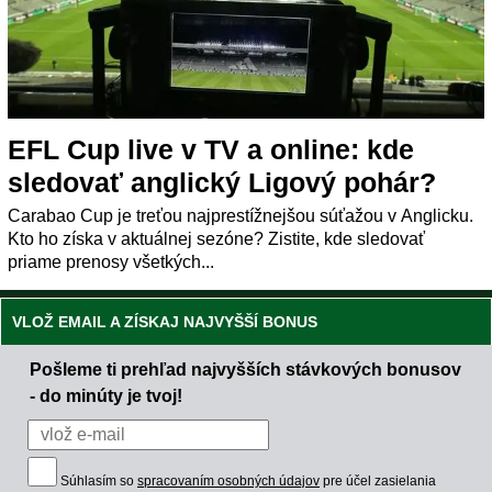
EFL Cup live v TV a online: kde
sledovať anglický Ligový pohár?
Carabao Cup je treťou najprestížnejšou súťažou v Anglicku.
Kto ho získa v aktuálnej sezóne? Zistite, kde sledovať
priame prenosy všetkých...
VLOŽ EMAIL A ZÍSKAJ NAJVYŠŠÍ BONUS
Pošleme ti prehľad najvyšších stávkových bonusov
- do minúty je tvoj!
Súhlasím so
spracovaním osobných údajov
pre účel zasielania