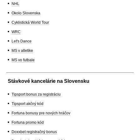
NHL
Okolo Slovenska
Cyklistická World Tour
WRC
Let's Dance
MS v atletike
MS vo futbale
Stávkové kancelárie na Slovensku
Tipsport bonus za registráciu
Tipsport akčný kód
Fortuna bonusy pre nových hráčov
Fortuna promo kód
Doxxbet registračný bonus