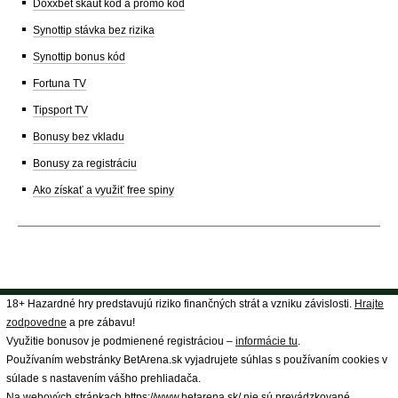
Doxxbet skaut kód a promo kód
Synottip stávka bez rizika
Synottip bonus kód
Fortuna TV
Tipsport TV
Bonusy bez vkladu
Bonusy za registráciu
Ako získať a využiť free spiny
18+ Hazardné hry predstavujú riziko finančných strát a vzniku závislosti.
Hrajte
zodpovedne
a pre zábavu!
Využitie bonusov je podmienené registráciou –
informácie tu
.
Používaním webstránky BetArena.sk vyjadrujete súhlas s používaním cookies v
súlade s nastavením vášho prehliadača.
Na webových stránkach https://www.betarena.sk/ nie sú prevádzkované