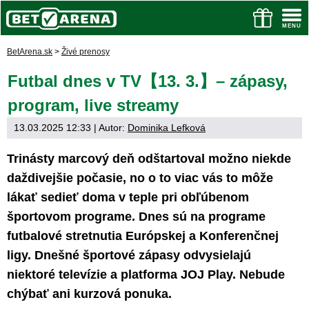
BetArena.sk
>
Živé prenosy
Futbal dnes v TV【13. 3.】– zápasy,
program, live streamy
13.03.2025 12:33
| Autor:
Dominika Lefková
Trinásty marcový deň odštartoval možno niekde
daždivejšie počasie, no o to viac vás to môže
lákať sedieť doma v teple pri obľúbenom
športovom programe. Dnes sú na programe
futbalové stretnutia Európskej a Konferenčnej
ligy. Dnešné športové zápasy odvysielajú
niektoré televízie a platforma JOJ Play. Nebude
chýbať ani kurzová ponuka.