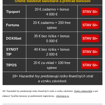
Online stávkové kancelárie a
prehľad
bonusov
20 € zadarmo + bonus
Tipsport
STAV SI
4 000 €
20 € zadarmo + 200 free
Fortuna
STAV SI
spinov
35 € bez rizika + bonus
DOXXbet
STAV SI
5 000 €
SYNOT
40 € bez rizika + bonus
STAV SI
TIP
2 000 €
20 € za vklad + 100 free
TIPOS
STAV SI
spinov
18+ Hazardné hry predstavujú riziko finančných strát
a vzniku závislosti.
18+ Hazardné hry predstavujú riziko finančných strát a vzniku závislosti.
Hrajte zodpovedne
a pre
zábavu! Využitie bonusov je podmienené registráciou -
informácie tu
.