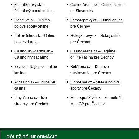
FutbalSpravy.sk –
CasinoArena.sk – Online casina
Futbalový portál online
na Slovensku
FightLive.sk – MMA a
FotbalZpravy.cz – Futbal online
bojové športy online
pre Čechov
PokerOnline.sk – Online
HokejZpravy.cz – Hokej online
poker zdarma
pre Čechov
CasinoHryZdarma.sk –
CasinoArena.cz – Legálne
Casino hry zadarmo
online casina pre Čechov
777.sk – Najlepšie online
BetArena.cz – Kurzové
kasína
stávkovanie pre Čechov
24casino.sk – Online SK
Fight-Live.cz – MMA a bojové
casina
športy pre Čechov
Play-Arena.cz - live
MotorsportŽivě.cz – Formule 1,
streamy pre Čechov
MotoGP pre Čechov
DÔLEŽITÉ INFORMÁCIE