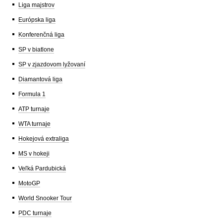
Liga majstrov
Európska liga
Konferenčná liga
SP v biatlone
SP v zjazdovom lyžovaní
Diamantová liga
Formula 1
ATP turnaje
WTA turnaje
Hokejová extraliga
MS v hokeji
Veľká Pardubická
MotoGP
World Snooker Tour
PDC turnaje