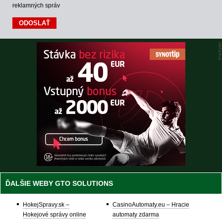
reklamných správ
ĎALŠIE WEBY GTO SOLUTIONS
HokejSpravy.sk –
CasinoAutomaty.eu – Hracie
Hokejové správy online
automaty zdarma