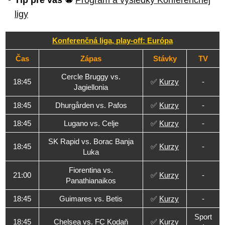
Tip pre vás ⚽
Program a výsledky Konferenčnej
ligy
Konferenčná liga, play-off: Európa
Čas
Zápas
Stávky
TV
Cercle Bruggy vs.
18:45
✅
Kurzy
-
Jagiellonia
18:45
Dhurgården vs. Pafos
✅
Kurzy
-
18:45
Lugano vs. Celje
✅
Kurzy
-
SK Rapid vs. Borac Banja
18:45
✅
Kurzy
-
Luka
Fiorentina vs.
21:00
✅
Kurzy
-
Panathianaikos
18:45
Guimares vs. Betis
✅
Kurzy
-
Sport
18:45
Chelsea vs. FC Kodaň
✅
Kurzy