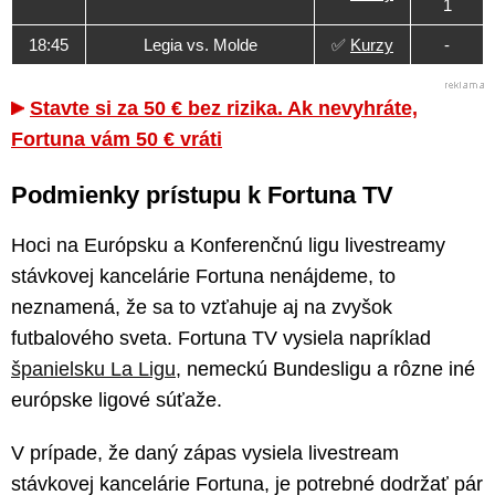
1
18:45
Legia vs. Molde
✅
Kurzy
-
Stavte si za 50 € bez rizika. Ak nevyhráte,
Fortuna vám 50 € vráti
Podmienky prístupu k Fortuna TV
Hoci na Európsku a Konferenčnú ligu livestreamy
stávkovej kancelárie Fortuna nenájdeme, to
neznamená, že sa to vzťahuje aj na zvyšok
futbalového sveta. Fortuna TV vysiela napríklad
španielsku La Ligu
, nemeckú Bundesligu a rôzne iné
európske ligové súťaže.
V prípade, že daný zápas vysiela livestream
stávkovej kancelárie Fortuna, je potrebné dodržať pár