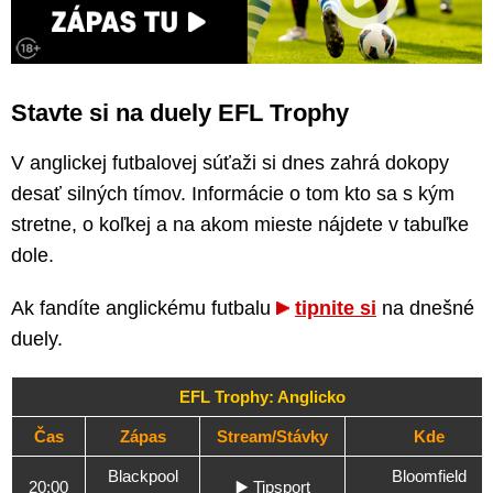
Stavte si na duely EFL Trophy
V anglickej futbalovej súťaži si dnes zahrá dokopy
desať silných tímov. Informácie o tom kto sa s kým
stretne, o koľkej a na akom mieste nájdete v tabuľke
dole.
Ak fandíte anglickému futbalu
tipnite si
na dnešné
duely.
EFL Trophy: Anglicko
Čas
Zápas
Stream/Stávky
Kde
Blackpool
Bloomfield
20:00
▶️
Tipsport