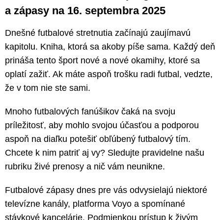
a zápasy na 16. septembra 2025
Dnešné futbalové stretnutia začínajú zaujímavú
kapitolu. Kniha, ktorá sa akoby píše sama. Každý deň
prináša tento šport nové a nové okamihy, ktoré sa
oplatí zažiť. Ak máte aspoň trošku radi futbal, vedzte,
že v tom nie ste sami.
Mnoho futbalových fanúšikov čaká na svoju
príležitosť, aby mohlo svojou účasťou a podporou
aspoň na diaľku potešiť obľúbený futbalový tím.
Chcete k nim patriť aj vy? Sledujte pravidelne našu
rubriku živé prenosy a nič vám neunikne.
Futbalové zápasy dnes pre vás odvysielajú niektoré
televízne kanály, platforma Voyo a spomínané
stávkové kancelárie. Podmienkou prístup k živým