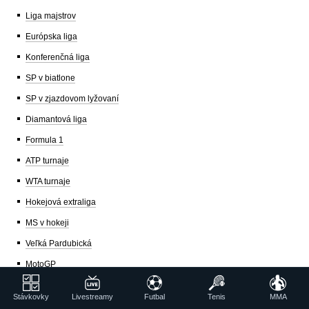
Liga majstrov
Európska liga
Konferenčná liga
SP v biatlone
SP v zjazdovom lyžovaní
Diamantová liga
Formula 1
ATP turnaje
WTA turnaje
Hokejová extraliga
MS v hokeji
Veľká Pardubická
MotoGP
World Snooker Tour
Stávkovky
Livestreamy
Futbal
Tenis
MMA
PDC turnaje