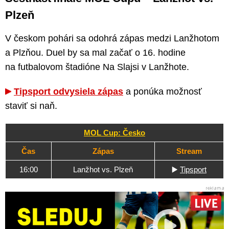
Plzeň
V českom pohári sa odohrá zápas medzi Lanžhotom
a Plzňou. Duel by sa mal začať o 16. hodine
na futbalovom štadióne Na Slajsi v Lanžhote.
Tipsport odvysiela zápas
a ponúka možnosť
staviť si naň.
MOL Cup: Česko
Čas
Zápas
Stream
16:00
Lanžhot vs. Plzeň
▶️
Tipsport