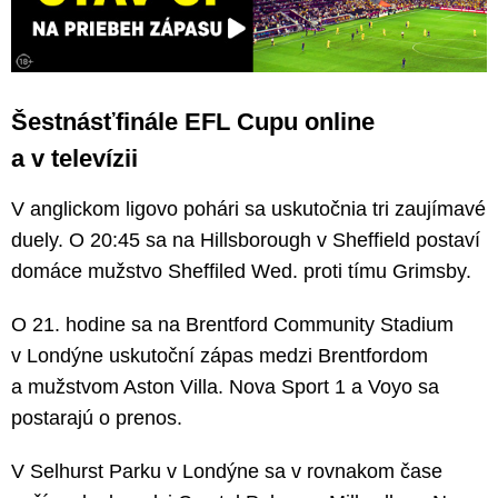
Šestnásťfinále EFL Cupu online
a v televízii
V anglickom ligovo pohári sa uskutočnia tri zaujímavé
duely. O 20:45 sa na Hillsborough v Sheffield postaví
domáce mužstvo Sheffiled Wed. proti tímu Grimsby.
O 21. hodine sa na Brentford Community Stadium
v Londýne uskutoční zápas medzi Brentfordom
a mužstvom Aston Villa. Nova Sport 1 a Voyo sa
postarajú o prenos.
V Selhurst Parku v Londýne sa v rovnakom čase