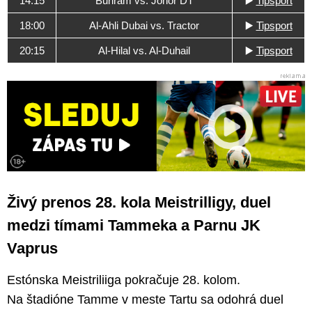
14:15
Buriram vs. Johor DT
▶️
Tipsport
18:00
Al-Ahli Dubai vs. Tractor
▶️
Tipsport
20:15
Al-Hilal vs. Al-Duhail
▶️
Tipsport
Živý prenos 28. kola Meistrilligy, duel
medzi tímami Tammeka a Parnu JK
Vaprus
Estónska Meistriliiga pokračuje 28. kolom.
Na štadióne Tamme v meste Tartu sa odohrá duel