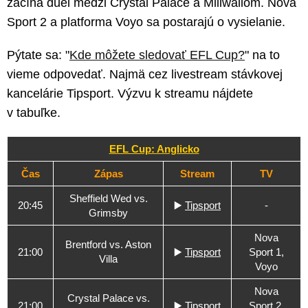
začína duel medzi Crystal Palace a Millwallom. Nova
Sport 2 a platforma Voyo sa postarajú o vysielanie.
Pýtate sa: "
Kde môžete sledovať EFL Cup?
" na to
vieme odpovedať. Najmä cez livestream stávkovej
kancelárie Tipsport. Výzvu k streamu nájdete
v tabuľke.
EFL Cup: Anglicko
Čas
Zápas
Stream
TV
Sheffield Wed vs.
20:45
▶️
Tipsport
-
Grimsby
Nova
Brentford vs. Aston
21:00
▶️
Tipsport
Sport 1,
Villa
Voyo
Nova
Crystal Palace vs.
21:00
▶️
Tipsport
Sport 2,