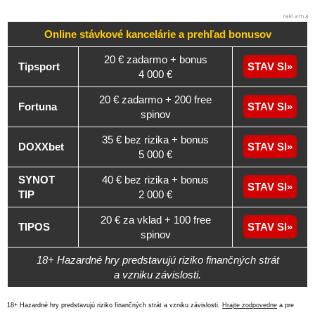
Online stávkové kancelárie a
prehľad
bonusov
20 € zadarmo + bonus
Tipsport
STAV SI
4 000 €
20 € zadarmo + 200 free
Fortuna
STAV SI
spinov
35 € bez rizika + bonus
DOXXbet
STAV SI
5 000 €
SYNOT
40 € bez rizika + bonus
STAV SI
TIP
2 000 €
20 € za vklad + 100 free
TIPOS
STAV SI
spinov
18+ Hazardné hry predstavujú riziko finančných strát
a vzniku závislosti.
18+ Hazardné hry predstavujú riziko finančných strát a vzniku závislosti.
Hrajte zodpovedne
a pre