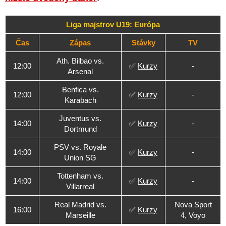
Liga majstrov U19: Európa
Čas
Zápas
Stávky
TV
Ath. Bilbao vs.
12:00
✅
Kurzy
-
Arsenal
Benfica vs.
12:00
✅
Kurzy
-
Karabach
Juventus vs.
14:00
✅
Kurzy
-
Dortmund
PSV vs. Royale
14:00
✅
Kurzy
-
Union SG
Tottenham vs.
14:00
✅
Kurzy
-
Villarreal
Real Madrid vs.
Nova Sport
16:00
✅
Kurzy
Marseille
4, Voyo