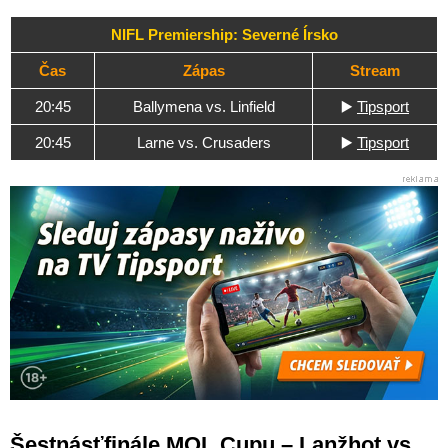
NIFL Premiership: Severné Írsko
Čas
Zápas
Stream
20:45
Ballymena vs. Linfield
▶️
Tipsport
20:45
Larne vs. Crusaders
▶️
Tipsport
Šestnásťfinále MOL Cupu – Lanžhot vs.