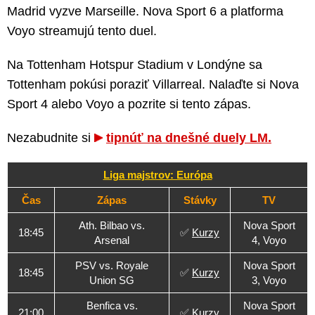
Madrid vyzve Marseille. Nova Sport 6 a platforma
Voyo streamujú tento duel.
Na Tottenham Hotspur Stadium v Londýne sa
Tottenham pokúsi poraziť Villarreal. Nalaďte si Nova
Sport 4 alebo Voyo a pozrite si tento zápas.
Nezabudnite si
tipnúť na dnešné duely LM.
Liga majstrov: Európa
Čas
Zápas
Stávky
TV
Ath. Bilbao vs.
Nova Sport
18:45
✅
Kurzy
Arsenal
4, Voyo
PSV vs. Royale
Nova Sport
18:45
✅
Kurzy
Union SG
3, Voyo
Benfica vs.
Nova Sport
21:00
✅
Kurzy