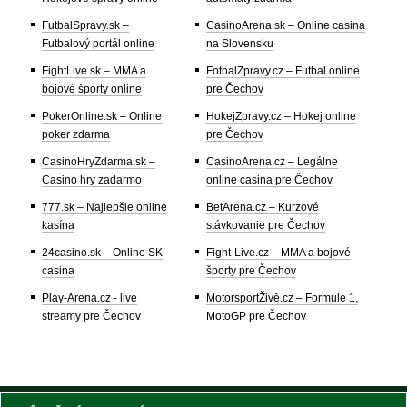
FutbalSpravy.sk –
CasinoArena.sk – Online casina
Futbalový portál online
na Slovensku
FightLive.sk – MMA a
FotbalZpravy.cz – Futbal online
bojové športy online
pre Čechov
PokerOnline.sk – Online
HokejZpravy.cz – Hokej online
poker zdarma
pre Čechov
CasinoHryZdarma.sk –
CasinoArena.cz – Legálne
Casino hry zadarmo
online casina pre Čechov
777.sk – Najlepšie online
BetArena.cz – Kurzové
kasína
stávkovanie pre Čechov
24casino.sk – Online SK
Fight-Live.cz – MMA a bojové
casina
športy pre Čechov
Play-Arena.cz - live
MotorsportŽivě.cz – Formule 1,
streamy pre Čechov
MotoGP pre Čechov