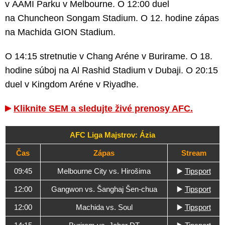
v AAMI Parku v Melbourne. O 12:00 duel
na Chuncheon Songam Stadium. O 12. hodine zápas
na Machida GION Stadium.
O 14:15 stretnutie v Chang Aréne v Burirame. O 18.
hodine súboj na Al Rashid Stadium v Dubaji. O 20:15
duel v Kingdom Aréne v Riyadhe.
Kliknite SEM a sledujte živé prenosy AFC.
AFC Liga Majstrov: Ázia
Čas
Zápas
Stream
09:45
Melbourne City vs. Hirošima
▶️
Tipsport
12:00
Gangwon vs. Šanghaj Šen-chua
▶️
Tipsport
12:00
Machida vs. Soul
▶️
Tipsport