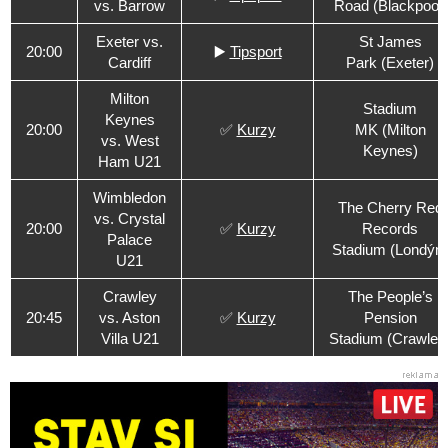
vs. Barrow
Road (Blackpool)
Exeter vs.
St James
20:00
▶️
Tipsport
Cardiff
Park (Exeter)
Milton
Stadium
Keynes
20:00
✅
Kurzy
MK (Milton
vs. West
Keynes)
Ham U21
Wimbledon
The Cherry Red
vs. Crystal
20:00
✅
Kurzy
Records
Palace
Stadium (Londýn)
U21
Crawley
The People’s
20:45
vs. Aston
✅
Kurzy
Pension
Villa U21
Stadium (Crawley