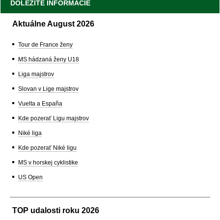
DÔLEŽITÉ INFORMÁCIE
Aktuálne August 2026
Tour de France ženy
MS hádzaná ženy U18
Liga majstrov
Slovan v Lige majstrov
Vuelta a España
Kde pozerať Ligu majstrov
Niké liga
Kde pozerať Niké ligu
MS v horskej cyklistike
US Open
TOP udalosti roku 2026