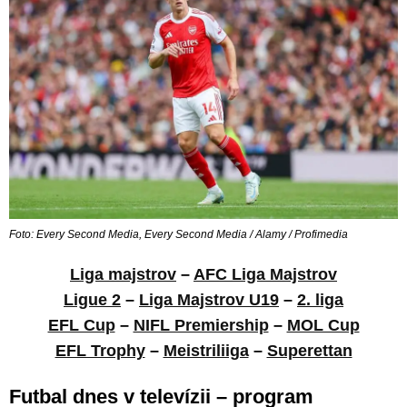
Foto: Every Second Media, Every Second Media / Alamy / Profimedia
Liga majstrov
–
AFC Liga Majstrov
Ligue 2
–
Liga Majstrov U19
–
2. liga
EFL Cup
–
NIFL Premiership
–
MOL Cup
EFL Trophy
–
Meistriliiga
–
Superettan
Futbal dnes v televízii – program