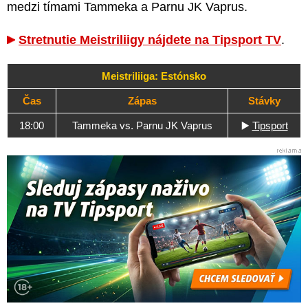
medzi tímami Tammeka a Parnu JK Vaprus.
Stretnutie Meistriliigy nájdete na Tipsport TV
.
Meistriliiga: Estónsko
Čas
Zápas
Stávky
18:00
Tammeka vs. Parnu JK Vaprus
▶️
Tipsport