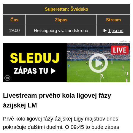
Superettan: Švédsko
Čas
Zápas
Stream
19:00
Helsingborg vs. Landskrona
▶️
Tipsport
Livestream prvého kola ligovej fázy
ázijskej LM
Prvé kolo ligovej fázy ázijskej Ligy majstrov dnes
pokračuje ďalšími duelmi. O 09:45 to bude zápas