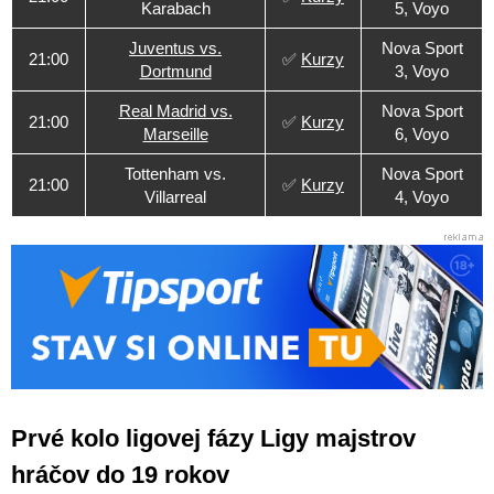
Karabach
5, Voyo
Juventus vs.
Nova Sport
21:00
✅
Kurzy
Dortmund
3, Voyo
Real Madrid vs.
Nova Sport
21:00
✅
Kurzy
Marseille
6, Voyo
Tottenham vs.
Nova Sport
21:00
✅
Kurzy
Villarreal
4, Voyo
Prvé kolo ligovej fázy Ligy majstrov
hráčov do 19 rokov