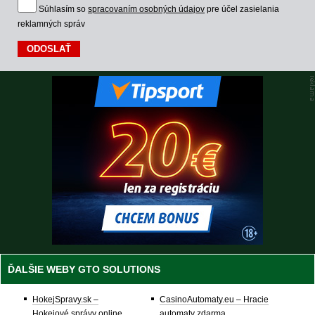
Súhlasím so
spracovaním osobných údajov
pre účel zasielania
reklamných správ
ĎALŠIE WEBY GTO SOLUTIONS
HokejSpravy.sk –
CasinoAutomaty.eu – Hracie
Hokejové správy online
automaty zdarma