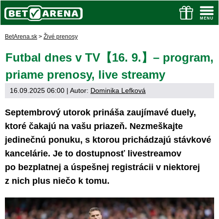
BetArena.sk
>
Živé prenosy
Futbal dnes v TV【16. 9.】– program,
priame prenosy, live streamy
16.09.2025 06:00
| Autor:
Dominika Lefková
Septembrový utorok prináša zaujímavé duely,
ktoré čakajú na vašu priazeň. Nezmeškajte
jedinečnú ponuku, s ktorou prichádzajú stávkové
kancelárie. Je to dostupnosť livestreamov
po bezplatnej a úspešnej registrácii v niektorej
z nich plus niečo k tomu.