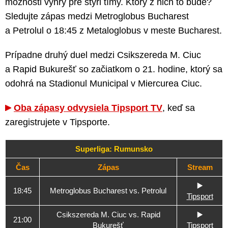
možnosti výhry pre štyri tímy. Ktorý z nich to bude?
Sledujte zápas medzi Metroglobus Bucharest
a Petrolul o 18:45 z Metaloglobus v meste Bucharest.
Prípadne druhý duel medzi Csikszereda M. Ciuc
a Rapid Bukurešť so začiatkom o 21. hodine, ktorý sa
odohrá na Stadionul Municipal v Miercurea Ciuc.
Oba zápasy odvysiela Tipsport TV
, keď sa
zaregistrujete v Tipsporte.
Superliga: Rumunsko
Čas
Zápas
Stream
▶️
18:45
Metroglobus Bucharest vs. Petrolul
Tipsport
Csikszereda M. Ciuc vs. Rapid
▶️
21:00
Bukurešť
Tipsport