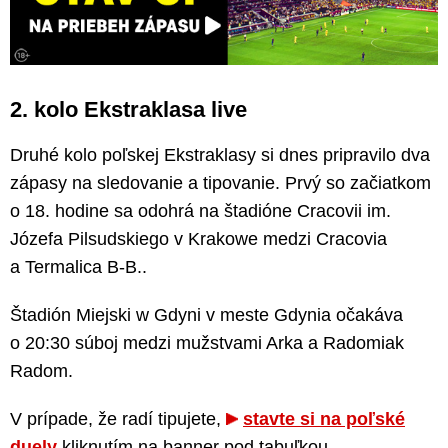
2. kolo Ekstraklasa live
Druhé kolo poľskej Ekstraklasy si dnes pripravilo dva
zápasy na sledovanie a tipovanie. Prvý so začiatkom
o 18. hodine sa odohrá na štadióne Cracovii im.
Józefa Pilsudskiego v Krakowe medzi Cracovia
a Termalica B-B..
Štadión Miejski w Gdyni v meste Gdynia očakáva
o 20:30 súboj medzi mužstvami Arka a Radomiak
Radom.
V prípade, že radí tipujete,
stavte si na poľské
duely
kliknutím na banner pod tabuľkou.