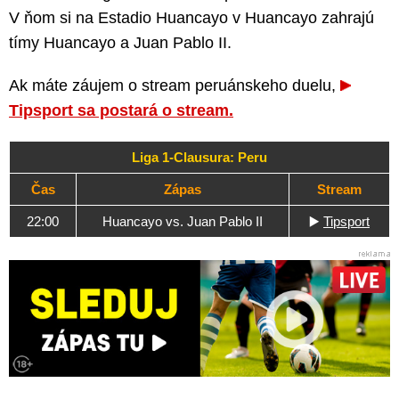
V ňom si na Estadio Huancayo v Huancayo zahrajú
tímy Huancayo a Juan Pablo II.
Ak máte záujem o stream peruánskeho duelu,
Tipsport sa postará o stream.
Liga 1-Clausura: Peru
Čas
Zápas
Stream
22:00
Huancayo vs. Juan Pablo II
▶️
Tipsport