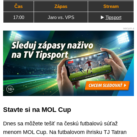
Čas
Zápas
Stream
17:00
Jaro vs. VPS
▶️
Tipsport
Stavte si na MOL Cup
Dnes sa môžete tešiť na českú futbalovú súťaž
menom MOL Cup. Na futbalovom ihrisku TJ Tatran