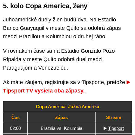
5. kolo Copa America, ženy
Juhoamerické duely žien budú dva. Na Estadio
Banco Guayaquil v meste Quito sa odohrá zápas
medzi Brazíliou a Kolumbiou o druhej ráno.
V rovnakom čase sa na Estadio Gonzalo Pozo
Ripalda v meste Quito odohrá duel medzi
Paraguajom a Venezuelou.
Ak máte záujem, registrujte sa v Tipsporte, pretože
Tipsport TV vysiela oba zápasy.
Copa America: Južná Amerika
Čas
Zápas
Stream
02:00
Brazília vs. Kolumbia
▶️
Tipsport