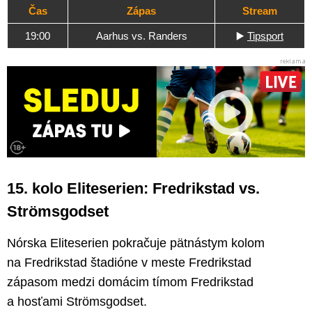
Čas
Zápas
Stream
19:00
Aarhus vs. Randers
▶️
Tipsport
15. kolo Eliteserien: Fredrikstad vs.
Strömsgodset
Nórska Eliteserien pokračuje pätnástym kolom
na Fredrikstad štadióne v meste Fredrikstad
zápasom medzi domácim tímom Fredrikstad
a hosťami Strömsgodset.