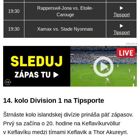
Rapperswil-Jona vs. Etoile-
▶️
19:30
Carouge
Tipsport
▶️
19:30
Xamax vs. Stade Nyonnais
Tipsport
14. kolo Division 1 na Tipsporte
Štrnáste kolo islandskej divízie prináša päť zápasov.
Prvý sa začína o 20. hodine na Keflavíkurvöllur
v Keflavíku medzi tímami Keflavik a Thor Akureyri.