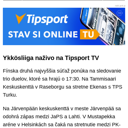
Ykkösliiga naživo na Tipsport TV
Fínska druhá najvyššia súťaž ponúka na sledovanie
trio duelov, ktoré sa hrajú o 17:30. Na Tammisaari
Keskuskenttä v Raseborgu sa stretne Ekenas s TPS
Turku.
Na Järvenpään keskuskenttä v meste Järvenpää sa
odohrá zápas medzi JaPS a Lahti. V Mustapekka
aréne v Helsinkách sa čaká na stretnutie medzi PK-