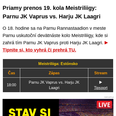
Priamy prenos 19. kola Meistriliigy:
Parnu JK Vaprus vs. Harju JK Laagri
O 18. hodine sa na Parnu Rannastaadion v meste
Parnu uskutoční devätnáste kolo Meistriliigy, kde si
zahrá tím Parnu JK Vaprus proti Harju JK Laagri.
Tipnite si, kto vyhrá či prehrá TU.
Meistriliiga: Estónsko
Čas
Zápas
Stream
Parnu JK Vaprus vs. Harju JK
▶️
18:00
Laagri
Tipsport