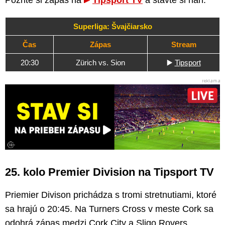
Superliga: Švajčiarsko
Čas
Zápas
Stream
20:30
Zürich vs. Sion
▶️
Tipsport
25. kolo Premier Division na Tipsport TV
Priemier Divison prichádza s tromi stretnutiami, ktoré
sa hrajú o 20:45. Na Turners Cross v meste Cork sa
odohrá zápas medzi Cork City a Sligo Rovers.