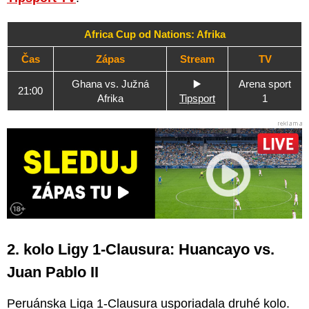
Africa Cup od Nations: Afrika
Čas
Zápas
Stream
TV
Ghana vs. Južná
▶️
Arena sport
21:00
Afrika
Tipsport
1
2. kolo Ligy 1-Clausura: Huancayo vs.
Juan Pablo II
Peruánska Liga 1-Clausura usporiadala druhé kolo.