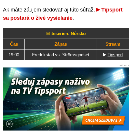
Ak máte záujem sledovať aj túto súťaž,
Tipsport
sa postará o živé vysielanie
.
Eliteserien: Nórsko
Čas
Zápas
Stream
19:00
Fredrikstad vs. Strömsgodset
▶️
Tipsport