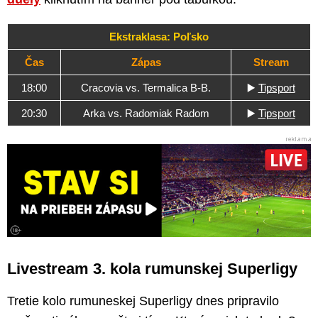
Ekstraklasa: Poľsko
Čas
Zápas
Stream
18:00
Cracovia vs. Termalica B-B.
▶️
Tipsport
20:30
Arka vs. Radomiak Radom
▶️
Tipsport
Livestream 3. kola rumunskej Superligy
Tretie kolo rumuneskej Superligy dnes pripravilo