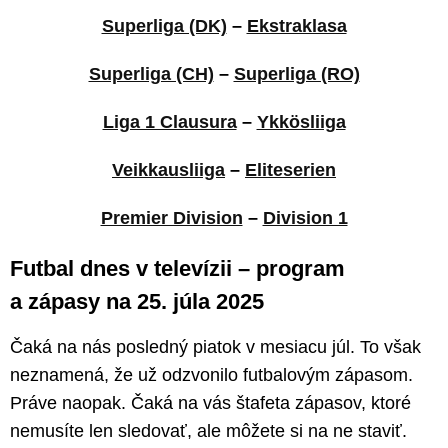
Superliga (DK)
–
Ekstraklasa
Superliga (CH)
–
Superliga (RO)
Liga 1 Clausura
–
Ykkösliiga
Veikkausliiga
–
Eliteserien
Premier Division
–
Division 1
Futbal dnes v televízii – program
a zápasy na 25. júla 2025
Čaká na nás posledný piatok v mesiacu júl. To však
neznamená, že už odzvonilo futbalovým zápasom.
Práve naopak. Čaká na vás štafeta zápasov, ktoré
nemusíte len sledovať, ale môžete si na ne staviť.