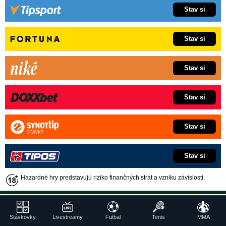
Stav si
Stav si
Stav si
Stav si
Stav si
Stav si
Hazardné hry predstavujú riziko finančných strát a vzniku závislosti.
SÚVISIACE ČLÁNKY
Stávkovky
Livestreamy
Futbal
Tenis
MMA