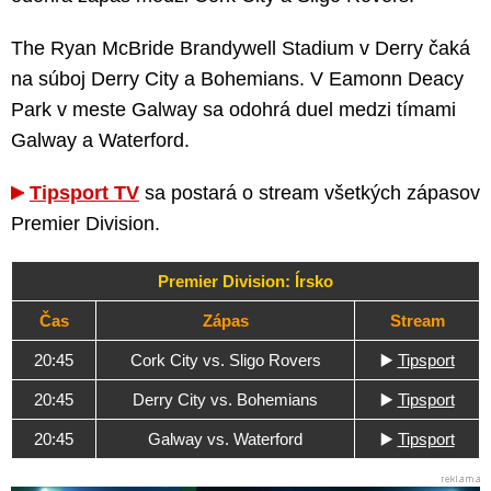
The Ryan McBride Brandywell Stadium v Derry čaká
na súboj Derry City a Bohemians. V Eamonn Deacy
Park v meste Galway sa odohrá duel medzi tímami
Galway a Waterford.
Tipsport TV
sa postará o stream všetkých zápasov
Premier Division.
Premier Division: Írsko
Čas
Zápas
Stream
20:45
Cork City vs. Sligo Rovers
▶️
Tipsport
20:45
Derry City vs. Bohemians
▶️
Tipsport
20:45
Galway vs. Waterford
▶️
Tipsport