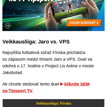
Veikkausliiga: Jaro vs. VPS
Najvyššia futbalová súťaž Fínska prichádza
so zápasom medzi tímami Jaro a VPS. Duel sa
odohrá o 17. hodine v Project Liv Aréne v meste
Jakobstad.
Ak chcete sledovať tento duel
kliknite SEM
na Tipsport TV
.
Veikkausliiga: Fínsko