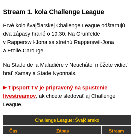
Stream 1. kola Challenge League
Prvé kolo švajčiarskej Challenge League odštartujú
dva zápasy hrané o 19:30. Na Grünfelde
v Rapperswil-Jona sa stretnú Rapperswil-Jona
a Etoile-Carouge.
Na Stade de la Maladière v Neuchâtel môžete vidieť
hrať Xamay a Stade Nyonnais.
Tipsport TV je pripravený na spustenie
livestreamov
, ak chcete sledovať aj Challenge
League.
Challenge League: Švajčiarsko
Čas
Zápas
Stream