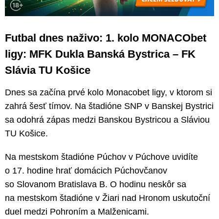
Futbal dnes naživo: 1. kolo MONACObet
ligy: MFK Dukla Banská Bystrica – FK
Slávia TU Košice
Dnes sa začína prvé kolo Monacobet ligy, v ktorom si
zahrá šesť tímov. Na štadióne SNP v Banskej Bystrici
sa odohrá zápas medzi Banskou Bystricou a Sláviou
TU Košice.
Na mestskom štadióne Púchov v Púchove uvidíte
o 17. hodine hrať domácich Púchovčanov
so Slovanom Bratislava B. O hodinu neskôr sa
na mestskom štadióne v Žiari nad Hronom uskutoční
duel medzi Pohroním a Malženicami.