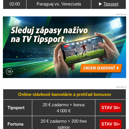
02:00
Paraguaj vs. Venezuela
▶️
Tipsport
Online stávkové kancelárie a
prehľad
bonusov
20 € zadarmo + bonus
Tipsport
STAV SI
4 000 €
20 € zadarmo + 200 free
Fortuna
STAV SI
spinov