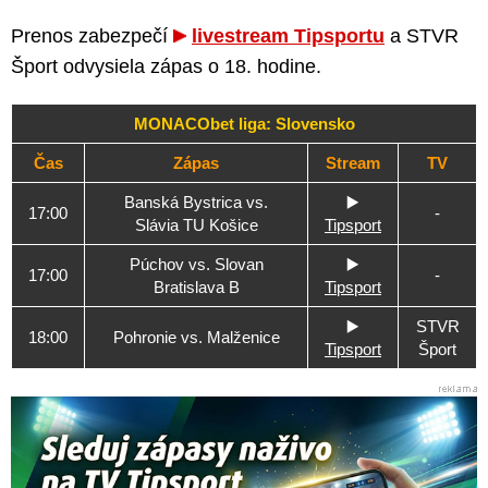
Prenos zabezpečí
livestream Tipsportu
a STVR
Šport odvysiela zápas o 18. hodine.
MONACObet liga: Slovensko
Čas
Zápas
Stream
TV
Banská Bystrica vs.
▶️
17:00
-
Slávia TU Košice
Tipsport
Púchov vs. Slovan
▶️
17:00
-
Bratislava B
Tipsport
▶️
STVR
18:00
Pohronie vs. Malženice
Tipsport
Šport