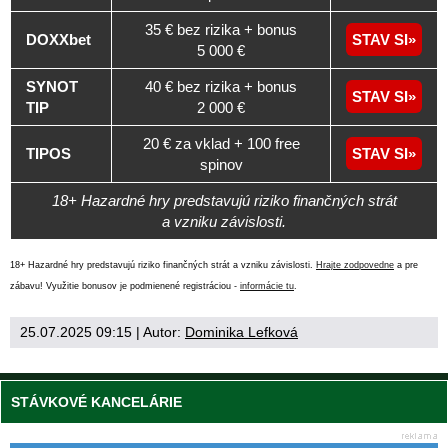
35 € bez rizika + bonus
DOXXbet
STAV SI
5 000 €
SYNOT
40 € bez rizika + bonus
STAV SI
TIP
2 000 €
20 € za vklad + 100 free
TIPOS
STAV SI
spinov
18+ Hazardné hry predstavujú riziko finančných strát
a vzniku závislosti.
18+ Hazardné hry predstavujú riziko finančných strát a vzniku závislosti.
Hrajte zodpovedne
a pre
zábavu! Využitie bonusov je podmienené registráciou -
informácie tu
.
25.07.2025 09:15
| Autor:
Dominika Lefková
STÁVKOVÉ KANCELÁRIE