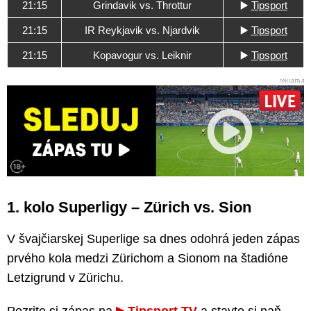
21:15
Grindavik vs. Throttur
▶️
Tipsport
21:15
IR Reykjavik vs. Njardvik
▶️
Tipsport
21:15
Kopavogur vs. Leiknir
▶️
Tipsport
1. kolo Superligy – Zürich vs. Sion
V švajčiarskej Superlige sa dnes odohrá jeden zápas
prvého kola medzi Zürichom a Sionom na štadióne
Letzigrund v Zürichu.
Pozrite si zápas na
Tipsport TV
a stavte si naň.