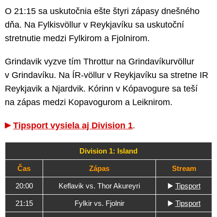
O 21:15 sa uskutočnia ešte štyri zápasy dnešného
dňa. Na Fylkisvöllur v Reykjavíku sa uskutoční
stretnutie medzi Fylkirom a Fjolnirom.
Grindavik vyzve tím Throttur na Grindavíkurvöllur
v Grindavíku. Na ÍR-völlur v Reykjavíku sa stretne IR
Reykjavik a Njardvik. Kórinn v Kópavogure sa teší
na zápas medzi Kopavogurom a Leiknirom.
Tipsport vysiela aj Division 1
.
Division 1: Island
Čas
Zápas
Stream
20:00
Keflavik vs. Thor Akureyri
▶️
Tipsport
21:15
Fylkir vs. Fjolnir
▶️
Tipsport