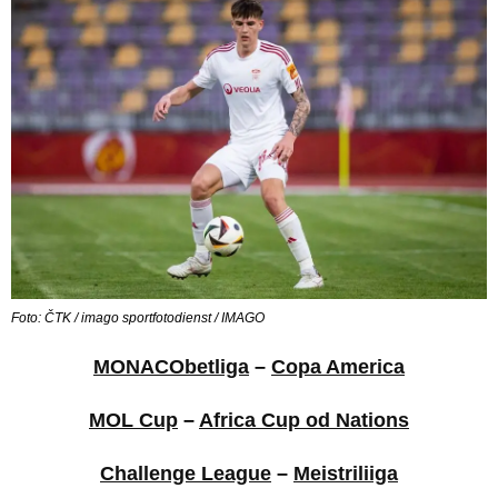
Foto: ČTK / imago sportfotodienst / IMAGO
MONACObetliga
–
Copa America
MOL Cup
–
Africa Cup od Nations
Challenge League
–
Meistriliiga