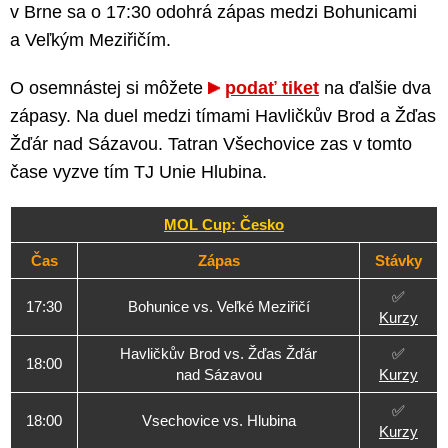
v Brne sa o 17:30 odohrá zápas medzi Bohunicami
a Veľkým Meziřičím.
O osemnástej si môžete
podať tiket
na ďalšie dva
zápasy. Na duel medzi tímami Havličkův Brod a Žďas
Žďár nad Sázavou. Tatran Všechovice zas v tomto
čase vyzve tím TJ Unie Hlubina.
MOL Cup: Česko
Čas
Zápas
Stávky
✅
17:30
Bohunice vs. Veľké Meziřičí
Kurzy
Havličkův Brod vs. Žďas Žďár
✅
18:00
nad Sázavou
Kurzy
✅
18:00
Vsechovice vs. Hlubina
Kurzy