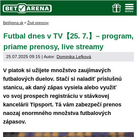
BetArena.sk
>
Živé prenosy
Futbal dnes v TV【25. 7.】– program,
priame prenosy, live streamy
25.07.2025 09:15
| Autor:
Dominika Lefková
V piatok si užijete množstvo zaujímavých
futbalových duelov. Stačí si naladiť príslušnú
stanicu, ak daný zápas vysiela alebo využiť
vo svoj prospech registráciu v stávkovej
kancelárii Tipsport. Tá vám zabezpečí prenos
naozaj enormného množstva futbalových
zápasov.