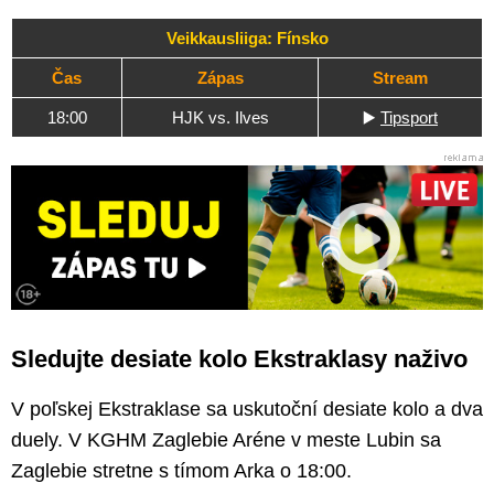
Veikkausliiga: Fínsko
Čas
Zápas
Stream
18:00
HJK vs. Ilves
▶️
Tipsport
Sledujte desiate kolo Ekstraklasy naživo
V poľskej Ekstraklase sa uskutoční desiate kolo a dva
duely. V KGHM Zaglebie Aréne v meste Lubin sa
Zaglebie stretne s tímom Arka o 18:00.