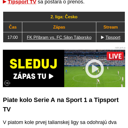
Tipsport TV
sa postará o prenos.
2. liga: Česko
Čas
Zápas
Stream
17:00
FK Příbram vs. FC Silon Táborsko
▶️
Tipsport
Piate kolo Serie A na Sport 1 a Tipsport
TV
V piatom kole prvej talianskej ligy sa odohrajú dva