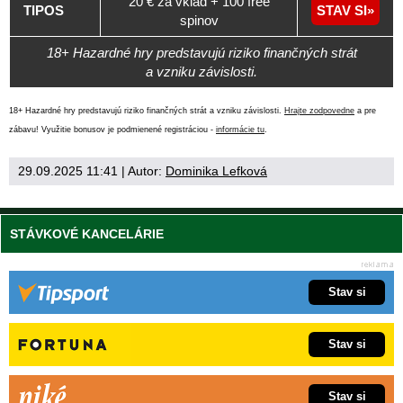
20 € za vklad + 100 free
TIPOS
STAV SI
spinov
18+ Hazardné hry predstavujú riziko finančných strát
a vzniku závislosti.
18+ Hazardné hry predstavujú riziko finančných strát a vzniku závislosti.
Hrajte zodpovedne
a pre
zábavu! Využitie bonusov je podmienené registráciou -
informácie tu
.
29.09.2025 11:41
| Autor:
Dominika Lefková
STÁVKOVÉ KANCELÁRIE
Stav si
Stav si
Stav si