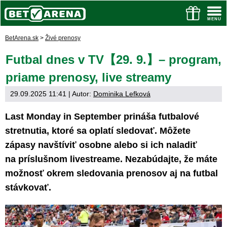
BetArena.sk
>
Živé prenosy
Futbal dnes v TV【29. 9.】– program,
priame prenosy, live streamy
29.09.2025 11:41
| Autor:
Dominika Lefková
Last Monday in September prináša futbalové
stretnutia, ktoré sa oplatí sledovať. Môžete
zápasy navštíviť osobne alebo si ich naladiť
na príslušnom livestreame. Nezabúdajte, že máte
možnosť okrem sledovania prenosov aj na futbal
stávkovať.