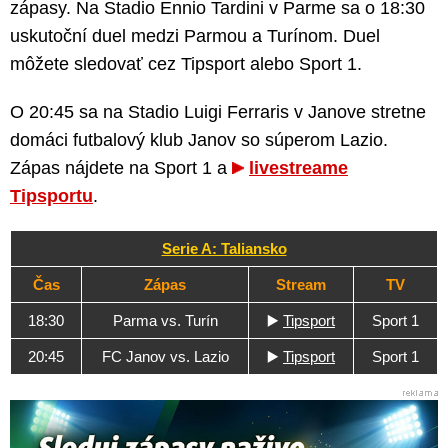
zápasy. Na Stadio Ennio Tardini v Parme sa o 18:30
uskutoční duel medzi Parmou a Turínom. Duel
môžete sledovať cez Tipsport alebo Sport 1.
O 20:45 sa na Stadio Luigi Ferraris v Janove stretne
domáci futbalový klub Janov so súperom Lazio.
Zápas nájdete na Sport 1 a
livestreame
Tipsportu
.
Serie A: Taliansko
Čas
Zápas
Stream
TV
18:30
Parma vs. Turín
▶️
Tipsport
Sport 1
20:45
FC Janov vs. Lazio
▶️
Tipsport
Sport 1