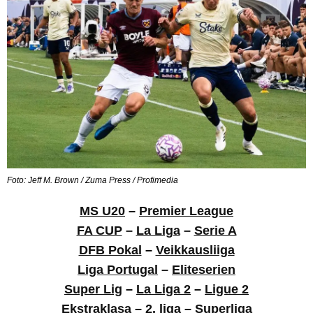
Foto: Jeff M. Brown / Zuma Press / Profimedia
MS U20
–
Premier League
FA CUP
–
La Liga
–
Serie A
DFB Pokal
–
Veikkausliiga
Liga Portugal
–
Eliteserien
Super Lig
–
La Liga 2
–
Ligue 2
Ekstraklasa
–
2. liga
–
Superliga