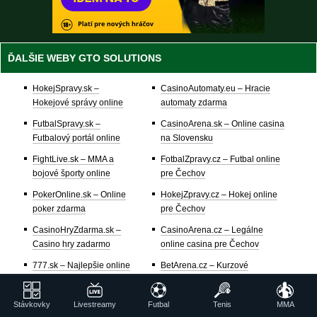
ĎALŠIE WEBY GTO SOLUTIONS
HokejSpravy.sk –
CasinoAutomaty.eu – Hracie
Hokejové správy online
automaty zdarma
FutbalSpravy.sk –
CasinoArena.sk – Online casina
Futbalový portál online
na Slovensku
FightLive.sk – MMA a
FotbalZpravy.cz – Futbal online
bojové športy online
pre Čechov
PokerOnline.sk – Online
HokejZpravy.cz – Hokej online
poker zdarma
pre Čechov
CasinoHryZdarma.sk –
CasinoArena.cz – Legálne
Casino hry zadarmo
online casina pre Čechov
777.sk – Najlepšie online
BetArena.cz – Kurzové
kasína
stávkovanie pre Čechov
24casino.sk – Online SK
Fight-Live.cz – MMA a bojové
Stávkovky
Livestreamy
Futbal
Tenis
MMA
casina
športy pre Čechov