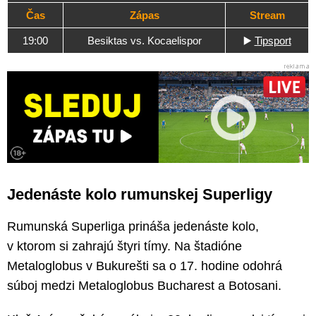
Čas
Zápas
Stream
19:00
Besiktas vs. Kocaelispor
▶️
Tipsport
Jedenáste kolo rumunskej Superligy
Rumunská Superliga prináša jedenáste kolo,
v ktorom si zahrajú štyri tímy. Na štadióne
Metaloglobus v Bukurešti sa o 17. hodine odohrá
súboj medzi Metaloglobus Bucharest a Botosani.