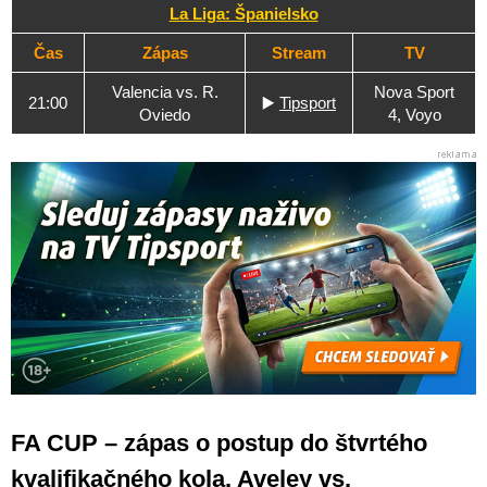
La Liga: Španielsko
Čas
Zápas
Stream
TV
Valencia vs. R.
Nova Sport
21:00
▶️
Tipsport
Oviedo
4, Voyo
FA CUP – zápas o postup do štvrtého
kvalifikačného kola, Aveley vs.