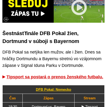
Šestnásťfinále DFB Pokal žien,
Dortmund v súboji s Bayernom
DFB Pokal sa netýka len mužov, ale i žien. Dnes sa
hráčky Dortmundu a Bayernu stretnú vo vzájomnom
zápase v Signal Iduna Parku v Dortmunde.
Tipsport sa postará o prenos ženského futbalu.
DFB Pokal: Nemecko
Čas
Zápas
Stream
18:30
Dortmund vs. Bayern
▶️
Tipsport