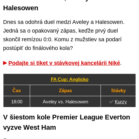
Halesowen
Dnes sa odohrá duel medzi Aveley a Halesowen.
Jedná sa o opakovaný zápas, keďže prvý duel
skončil remízou 0:0. Komu z mužstiev sa podarí
postúpiť do finálového kola?
Podajte si tiket v stávkovej kancelárii Niké
.
FA Cup: Anglicko
Čas
Zápas
Stávky
18:00
Aveley vs. Halesowen
✅
Kurzy
V šiestom kole Premier League Everton
vyzve West Ham