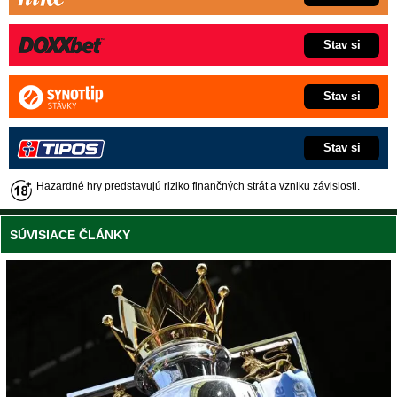
Stav si
Stav si
Stav si
Hazardné hry predstavujú riziko finančných strát a vzniku závislosti.
SÚVISIACE ČLÁNKY