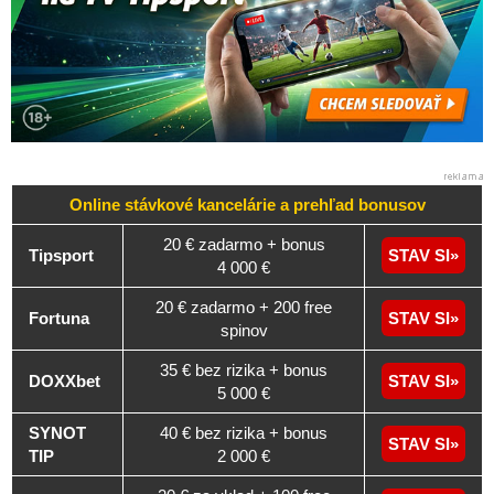
Online stávkové kancelárie a
prehľad
bonusov
20 € zadarmo + bonus
Tipsport
STAV SI
4 000 €
20 € zadarmo + 200 free
Fortuna
STAV SI
spinov
35 € bez rizika + bonus
DOXXbet
STAV SI
5 000 €
SYNOT
40 € bez rizika + bonus
STAV SI
TIP
2 000 €