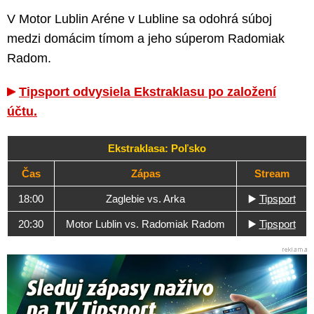
V Motor Lublin Aréne v Lubline sa odohrá súboj
medzi domácim tímom a jeho súperom Radomiak
Radom.
Tipsport odvysiela Ekstraklasu po založení
účtu.
Ekstraklasa: Poľsko
Čas
Zápas
Stream
18:00
Zaglebie vs. Arka
▶️
Tipsport
20:30
Motor Lublin vs. Radomiak Radom
▶️
Tipsport