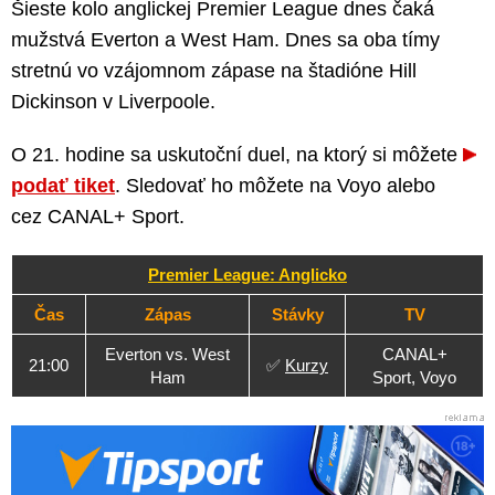
Šieste kolo anglickej Premier League dnes čaká
mužstvá Everton a West Ham. Dnes sa oba tímy
stretnú vo vzájomnom zápase na štadióne Hill
Dickinson v Liverpoole.
O 21. hodine sa uskutoční duel, na ktorý si môžete
podať tiket
. Sledovať ho môžete na Voyo alebo
cez CANAL+ Sport.
Premier League: Anglicko
Čas
Zápas
Stávky
TV
Everton vs. West
CANAL+
21:00
✅
Kurzy
Ham
Sport, Voyo