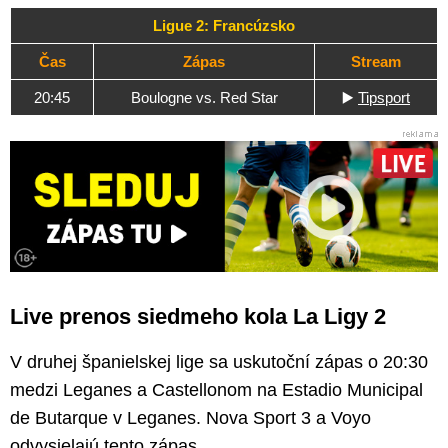
Ligue 2: Francúzsko
Čas
Zápas
Stream
20:45
Boulogne vs. Red Star
▶️
Tipsport
Live prenos siedmeho kola La Ligy 2
V druhej španielskej lige sa uskutoční zápas o 20:30
medzi Leganes a Castellonom na Estadio Municipal
de Butarque v Leganes. Nova Sport 3 a Voyo
odvysielajú tento zápas.