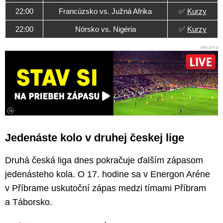
22:00
Francúzsko vs. Južná Afrika
✅
Kurzy
22:00
Nórsko vs. Nigéria
✅
Kurzy
Jedenáste kolo v druhej českej lige
Druhá česká liga dnes pokračuje ďalším zápasom
jedenásteho kola. O 17. hodine sa v Energon Aréne
v Příbrame uskutoční zápas medzi tímami Příbram
a Táborsko.