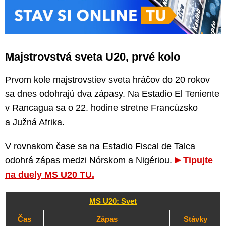
Majstrovstvá sveta U20, prvé kolo
Prvom kole majstrovstiev sveta hráčov do 20 rokov
sa dnes odohrajú dva zápasy. Na Estadio El Teniente
v Rancagua sa o 22. hodine stretne Francúzsko
a Južná Afrika.
V rovnakom čase sa na Estadio Fiscal de Talca
odohrá zápas medzi Nórskom a Nigériou.
Tipujte
na duely MS U20 TU.
MS U20: Svet
Čas
Zápas
Stávky