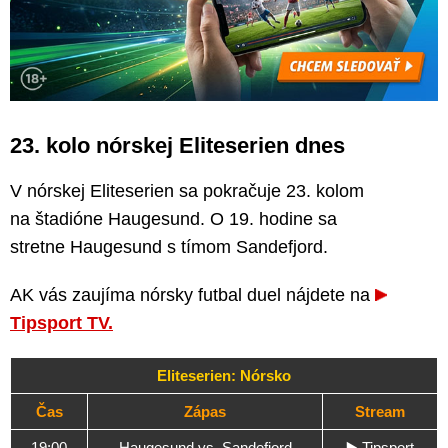
23. kolo nórskej Eliteserien dnes
V nórskej Eliteserien sa pokračuje 23. kolom
na štadióne Haugesund. O 19. hodine sa
stretne Haugesund s tímom Sandefjord.
AK vás zaujíma nórsky futbal duel nájdete na
Tipsport TV.
Eliteserien: Nórsko
Čas
Zápas
Stream
19:00
Haugesund vs. Sandefjord
▶️
Tipsport