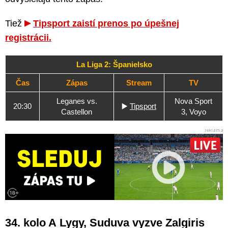
Tiež
Tipsport zaistí prenos po úpešnej
registrácii.
La Liga 2: Španielsko
Čas
Zápas
Stream
TV
Leganes vs.
Nova Sport
20:30
▶️
Tipsport
Castellon
3, Voyo
34. kolo A Lygy, Suduva vyzve Zalgiris