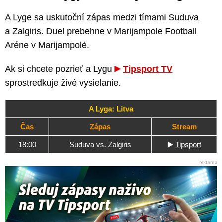
A Lyge sa uskutoční zápas medzi tímami Suduva
a Zalgiris. Duel prebehne v Marijampole Football
Aréne v Marijampolė.
Ak si chcete pozrieť a Lygu
Tipsport TV
sprostredkuje živé vysielanie.
A Lyga: Litva
Čas
Zápas
Stream
18:00
Suduva vs. Zalgiris
▶️
Tipsport