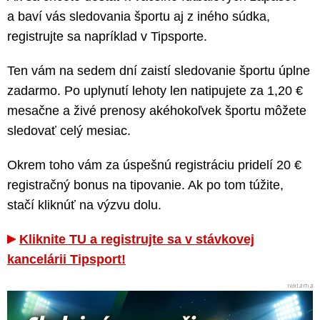
a baví vás sledovania športu aj z iného súdka,
registrujte sa napríklad v Tipsporte.
Ten vám na sedem dní zaistí sledovanie športu úplne
zadarmo. Po uplynutí lehoty len natipujete za 1,20 €
mesačne a živé prenosy akéhokoľvek športu môžete
sledovať celý mesiac.
Okrem toho vám za úspešnú registráciu pridelí 20 €
registračný bonus na tipovanie. Ak po tom túžite,
stačí kliknúť na výzvu dolu.
Kliknite TU a registrujte sa v stávkovej
kancelárii Tipsport!