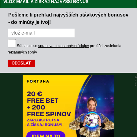
VLOŽ EMAIL A ZÍSKAJ NAJVYŠŠÍ BONUS
Pošleme ti prehľad najvyšších stávkových bonusov
- do minúty je tvoj!
Súhlasím so
spracovaním osobných údajov
pre účel zasielania
reklamných správ