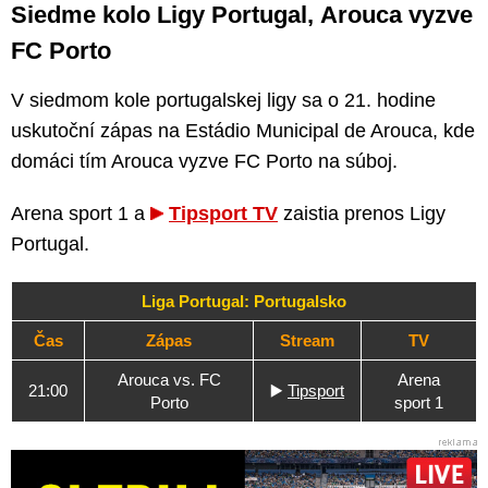
Siedme kolo Ligy Portugal, Arouca vyzve
FC Porto
V siedmom kole portugalskej ligy sa o 21. hodine
uskutoční zápas na Estádio Municipal de Arouca, kde
domáci tím Arouca vyzve FC Porto na súboj.
Arena sport 1 a
Tipsport TV
zaistia prenos Ligy
Portugal.
Liga Portugal: Portugalsko
Čas
Zápas
Stream
TV
Arouca vs. FC
Arena
21:00
▶️
Tipsport
Porto
sport 1