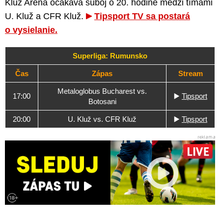
Kluž Aréna očakáva súboj o 20. hodine medzi tímami
U. Kluž a CFR Kluž.
Tipsport TV sa postará
o vysielanie.
Superliga: Rumunsko
Čas
Zápas
Stream
Metaloglobus Bucharest vs.
17:00
▶️
Tipsport
Botosani
20:00
U. Kluž vs. CFR Kluž
▶️
Tipsport