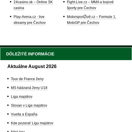
24casino.sk – Online SK
Fight-Live.cz – MMA a bojové
casina
športy pre Čechov
Play-Arena.cz - live
MotorsportŽivě.cz – Formule 1,
streamy pre Čechov
MotoGP pre Čechov
DÔLEŽITÉ INFORMÁCIE
Aktuálne August 2026
Tour de France ženy
MS hádzaná ženy U18
Liga majstrov
Slovan v Lige majstrov
Vuelta a España
Kde pozerať Ligu majstrov
Niké liga