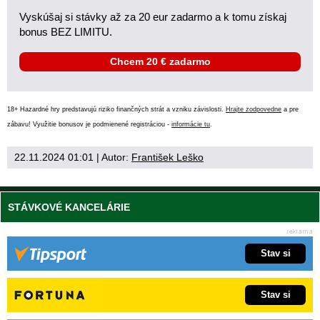
Vyskúšaj si stávky až za 20 eur zadarmo a k tomu získaj
bonus BEZ LIMITU.
Chcem 20 € zadarmo
18+ Hazardné hry predstavujú riziko finančných strát a vzniku závislosti.
Hrajte zodpovedne
a pre
zábavu! Využitie bonusov je podmienené registráciou -
informácie tu
.
22.11.2024 01:01
| Autor:
František Leško
STÁVKOVÉ KANCELÁRIE
Stav si
Stav si