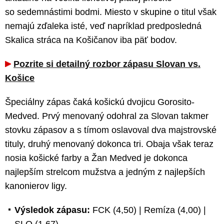
so sedemnástimi bodmi. Miesto v skupine o titul však
nemajú zďaleka isté, veď napríklad predposledná
Skalica stráca na Košičanov iba päť bodov.
Pozrite si detailný rozbor zápasu Slovan vs.
Košice
Špeciálny zápas čaká košickú dvojicu Gorosito-
Medved. Prvý menovaný odohral za Slovan takmer
stovku zápasov a s tímom oslavoval dva majstrovské
tituly, druhý menovaný dokonca tri. Obaja však teraz
nosia košické farby a Žan Medved je dokonca
najlepším strelcom mužstva a jedným z najlepších
kanonierov ligy.
Výsledok zápasu:
FCK (4,50) | Remíza (4,00) |
SLO (1,67)