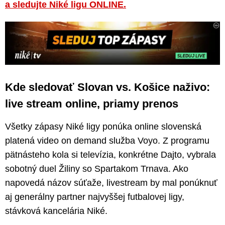
a sledujte Niké ligu ONLINE.
Kde sledovať Slovan vs. Košice naživo:
live stream online, priamy prenos
Všetky zápasy Niké ligy ponúka online slovenská
platená video on demand služba Voyo. Z programu
pätnásteho kola si televízia, konkrétne Dajto, vybrala
sobotný duel Žiliny so Spartakom Trnava. Ako
napovedá názov súťaže, livestream by mal ponúknuť
aj generálny partner najvyššej futbalovej ligy,
stávková kancelária Niké.