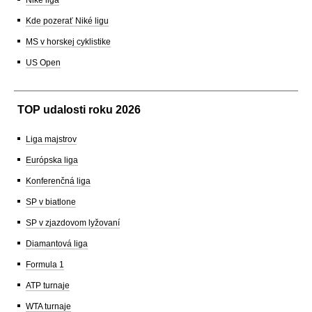
Kde pozerať Niké ligu
MS v horskej cyklistike
US Open
TOP udalosti roku 2026
Liga majstrov
Európska liga
Konferenčná liga
SP v biatlone
SP v zjazdovom lyžovaní
Diamantová liga
Formula 1
ATP turnaje
WTA turnaje