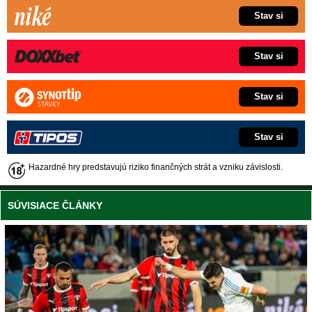
Stav si
Stav si
Stav si
Stav si
Hazardné hry predstavujú riziko finančných strát a vzniku závislosti.
SÚVISIACE ČLÁNKY