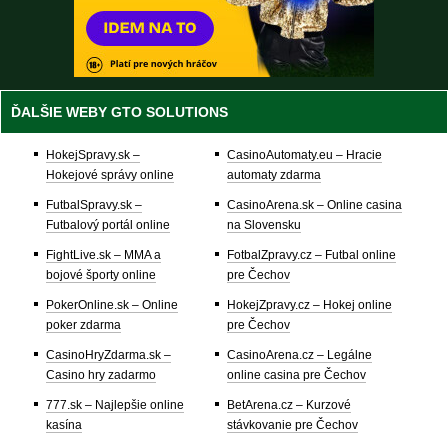
ĎALŠIE WEBY GTO SOLUTIONS
HokejSpravy.sk –
CasinoAutomaty.eu – Hracie
Hokejové správy online
automaty zdarma
FutbalSpravy.sk –
CasinoArena.sk – Online casina
Futbalový portál online
na Slovensku
FightLive.sk – MMA a
FotbalZpravy.cz – Futbal online
bojové športy online
pre Čechov
PokerOnline.sk – Online
HokejZpravy.cz – Hokej online
poker zdarma
pre Čechov
CasinoHryZdarma.sk –
CasinoArena.cz – Legálne
Casino hry zadarmo
online casina pre Čechov
777.sk – Najlepšie online
BetArena.cz – Kurzové
kasína
stávkovanie pre Čechov