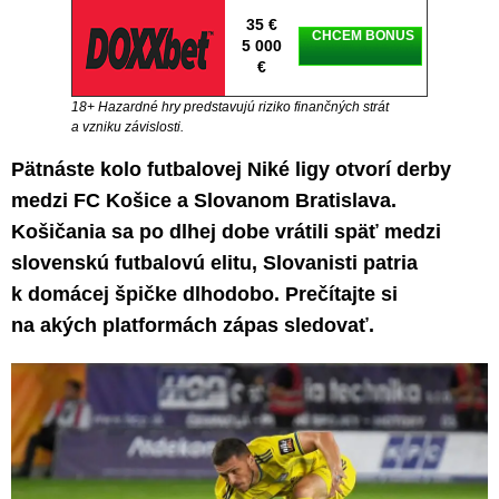
35 €
CHCEM BONUS
5 000
€
18+ Hazardné hry predstavujú riziko finančných strát
a vzniku závislosti.
Pätnáste kolo futbalovej Niké ligy otvorí derby
medzi FC Košice a Slovanom Bratislava.
Košičania sa po dlhej dobe vrátili späť medzi
slovenskú futbalovú elitu, Slovanisti patria
k domácej špičke dlhodobo. Prečítajte si
na akých platformách zápas sledovať.