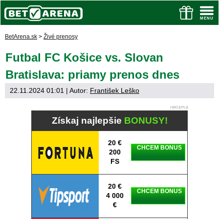
BetArena.sk
>
Živé prenosy
Futbal FC Košice vs. Slovan
Bratislava: priamy prenos dnes
22.11.2024 01:01
| Autor:
František Leško
Získaj najlepšie
BONUSY!
20 €
CHCEM BONUS
200
FS
20 €
CHCEM BONUS
4 000
€