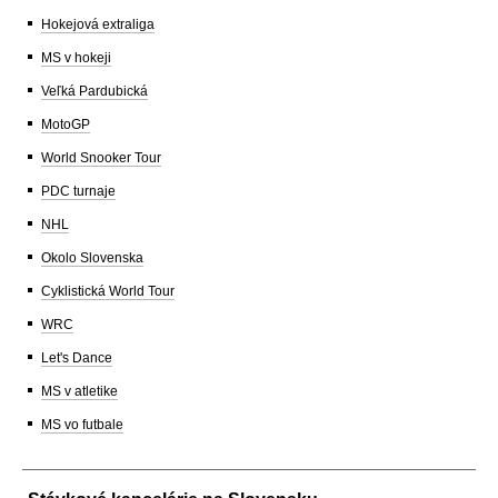
Hokejová extraliga
MS v hokeji
Veľká Pardubická
MotoGP
World Snooker Tour
PDC turnaje
NHL
Okolo Slovenska
Cyklistická World Tour
WRC
Let's Dance
MS v atletike
MS vo futbale