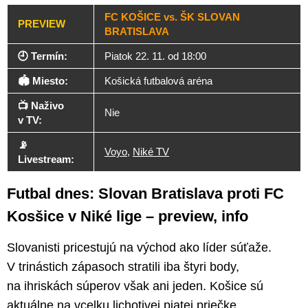
FC KOŠICE vs. ŠK SLOVAN
PREVIEW
BRATISLAVA
🕘 Termín:
Piatok 22. 11. od 18:00
🏟️ Miesto:
Košická futbalová aréna
📺 Naživo
Nie
v TV:
📡
Voyo
,
Niké TV
Livestream:
Futbal dnes: Slovan Bratislava proti FC
Kosšice v Niké lige – preview, info
Slovanisti pricestujú na východ ako líder súťaže.
V trinástich zápasoch stratili iba štyri body,
na ihriskách súperov však ani jeden. Košice sú
aktuálne na vcelku lichotivej piatej priečke