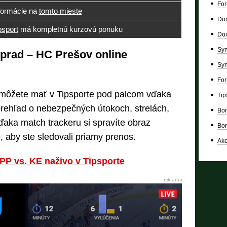
For
formácie na
tomto mieste
Dox
psport
má kompletnú kurzovú ponuku
Dox
Syn
prad – HC Prešov online
Syn
For
ôžete mať v Tipsporte pod palcom vďaka
Tip
prehľad o nebezpečných útokoch, strelách,
Bon
Vďaka match trackeru si spravíte obraz
Bon
o, aby ste sledovali priamy prenos.
Ako
PP vs. KE naživo v Tipsporte