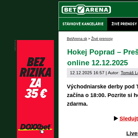
STÁVKOVÉ KANCELÁRIE
ŽIVÉ PRENOSY
BetArena.sk
>
Živé prenosy
Hokej Poprad – Preš
online 12.12.2025
12.12.2025 16:57
| Autor:
Tomáš L
Východniarske derby pod 
začína o 18:00. Pozrite si
zdarma.
▶️
Sleduj
Live