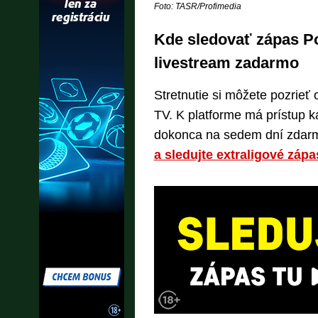
Foto: TASR/Profimedia
Kde sledovať zápas Po
livestream zadarmo
Stretnutie si môžete pozrieť
TV. K platforme má prístup k
dokonca na sedem dní zdar
a sledujte extraligové záp