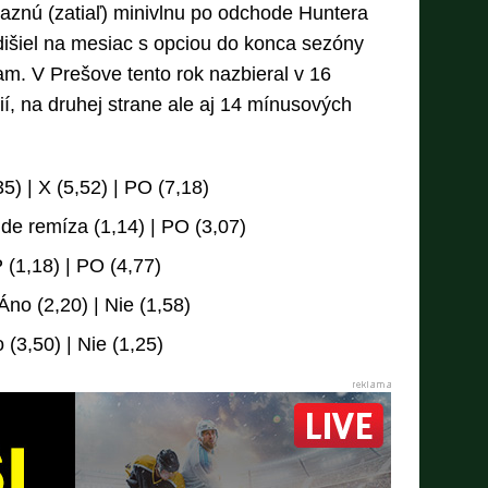
ťaznú (zatiaľ) minivlnu po odchode Huntera
dišiel na mesiac s opciou do konca sezóny
. V Prešove tento rok nazbieral v 16
ií, na druhej strane ale aj 14 mínusových
5) | X (5,52) | PO (7,18)
ude remíza (1,14) | PO (3,07)
 (1,18) | PO (4,77)
no (2,20) | Nie (1,58)
(3,50) | Nie (1,25)