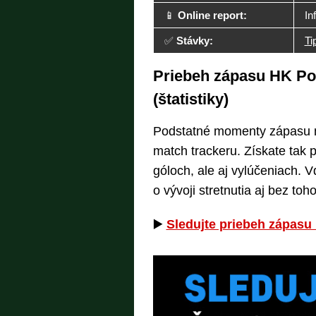
📱
Online report:
In
✅
Stávky:
Ti
Priebeh zápasu HK Po
(štatistiky)
Podstatné momenty zápasu m
match trackeru. Získate tak 
góloch, ale aj vylúčeniach. 
o vývoji stretnutia aj bez toh
▶️
Sledujte priebeh zápasu 