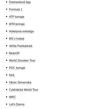
Diamantová liga
Formula 1
ATP turnaje
WTA turnaje
Hokejová extraliga
MS v hokeji
Veľká Pardubická
MotoGP
World Snooker Tour
PDC turnaje
NHL
Okolo Slovenska
Cyklistická World Tour
WRC
Let's Dance