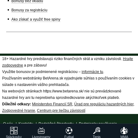
Bonusy bez vkladu
Bonusy za registráciu
Ako získať a využiť free spiny
18+ Hazardné hry predstavujú riziko finančných strát a vzniku závislosti.
Hrajte
zodpovedne
a pre zábavu!
Využitie bonusov je podmienené registráciou –
informácie tu
.
Používaním webstránky BetArena.sk vyjadrujete súhlas s používaním cookies v
súlade s nastavením vášho prehliadača.
Na webových stránkach https://www.betarena.sk/ nie sú prevádzkované
hazardné hry ani tu neprebieha sprostredkovanie akýchkoľvek platieb.
Dôležité odkazy:
Ministerstvo Financií SR
,
Úrad pre reguláciu hazardných hier
,
Zodpovedné hranie
,
Centrum pre liečbu závislostí
O nás
|
Kontakty
|
Redakčné štandardy
|
Podmienky používania
|
Spracovanie osobných údajov
|
18+ Zodpovedné hranie
| ©
Stávkovky
Livestreamy
Futbal
Tenis
MMA