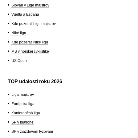
Slovan v Lige majstrov
Vuelta a España
Kde pozerať Ligu majstrov
Niké liga
Kde pozerať Niké ligu
MS v horskej cyklistike
US Open
TOP udalosti roku 2026
Liga majstrov
Európska liga
Konferenčná liga
SP v biatlone
SP v zjazdovom lyžovaní