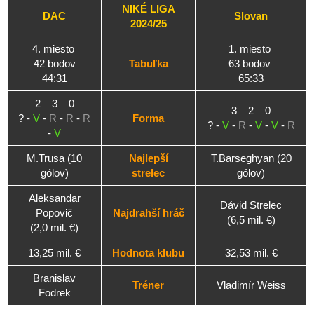
NIKÉ LIGA
DAC
Slovan
2024/25
4. miesto
1. miesto
42 bodov
Tabuľka
63 bodov
44:31
65:33
2 – 3 – 0
3 – 2 – 0
? -
V
-
R
-
R
-
R
Forma
? -
V
-
R
-
V
-
V
-
R
-
V
M.Trusa (10
Najlepší
T.Barseghyan (20
gólov)
strelec
gólov)
Aleksandar
Dávid Strelec
Popovič
Najdrahší hráč
(6,5 mil. €)
(2,0 mil. €)
13,25 mil. €
Hodnota klubu
32,53 mil. €
Branislav
Tréner
Vladimír Weiss
Fodrek