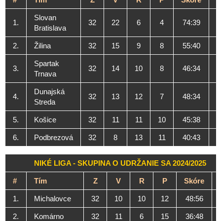
Slovan
1.
32
22
6
4
74:39
7
Bratislava
2.
Žilina
32
15
9
8
55:40
5
Spartak
3.
32
14
10
8
46:34
5
Trnava
Dunajská
4.
32
13
12
7
48:34
5
Streda
5.
Košice
32
11
11
10
45:38
4
6.
Podbrezová
32
8
13
11
40:43
3
NIKÉ LIGA - SKUPINA O UDRŽANIE SA 2024/2025
#
Tím
Z
V
R
P
Skóre
1.
Michalovce
32
10
10
12
48:56
2.
Komárno
32
11
6
15
36:48