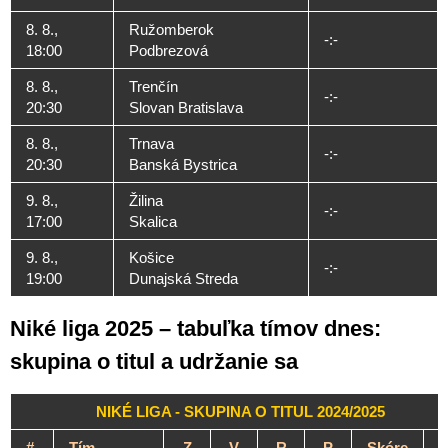
8. 8.,
Ružomberok
-:-
18:00
Podbrezová
8. 8.,
Trenčín
-:-
20:30
Slovan Bratislava
8. 8.,
Trnava
-:-
20:30
Banská Bystrica
9. 8.,
Žilina
-:-
17:00
Skalica
9. 8.,
Košice
-:-
19:00
Dunajská Streda
Niké liga 2025 – tabuľka tímov dnes:
skupina o titul a udržanie sa
NIKÉ LIGA - SKUPINA O TITUL 2024/2025
#
Tím
Z
V
R
P
Skóre