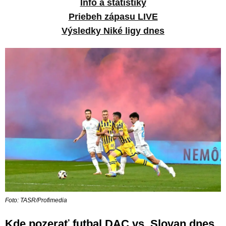
Info a štatistiky
Priebeh zápasu LIVE
Výsledky Niké ligy dnes
Foto: TASR/Profimedia
Kde pozerať futbal DAC vs. Slovan dnes