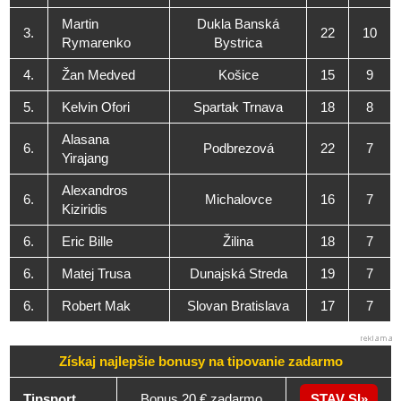
Martin
Dukla Banská
3.
22
10
Rymarenko
Bystrica
4.
Žan Medved
Košice
15
9
5.
Kelvin Ofori
Spartak Trnava
18
8
Alasana
6.
Podbrezová
22
7
Yirajang
Alexandros
6.
Michalovce
16
7
Kiziridis
6.
Eric Bille
Žilina
18
7
6.
Matej Trusa
Dunajská Streda
19
7
6.
Robert Mak
Slovan Bratislava
17
7
Získaj najlepšie bonusy na tipovanie zadarmo
Tipsport
Bonus 20 € zadarmo
STAV SI