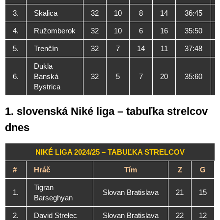
3.
Skalica
32
10
8
14
36:45
4.
Ružomberok
32
10
6
16
35:50
5.
Trenčín
32
7
14
11
37:48
Dukla
6.
Banská
32
5
7
20
35:60
Bystrica
1. slovenská Niké liga – tabuľka strelcov
dnes
NIKÉ LIGA 2024/25 – TABUĽKA STRELCOV
#
Hráč
Tím
Z
G
Tigran
1.
Slovan Bratislava
21
15
Barseghyan
2.
David Strelec
Slovan Bratislava
22
12