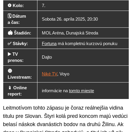
⚽ Kolo:
7.
🗓️ Dátum
Sobota 26. apríla 2025, 20:30
a čas:
🏟️ Štadión:
MOL Aréna, Dunajská Streda
✅ Stávky:
Fortuna
má kompletnú kurzovú ponuku
▶️ TV
Dajto
prenos:
🔴
Niké TV
, Voyo
Livestream:
📱 Online
informácie na
tomto mieste
report:
Leitmotívom tohto zápasu je čoraz reálnejšia vidina
titulu pre Slovan. Štyri kolá pred koncom majú vedúci
belasí náskok dvanástich bodov na druhú Žilinu. Ak