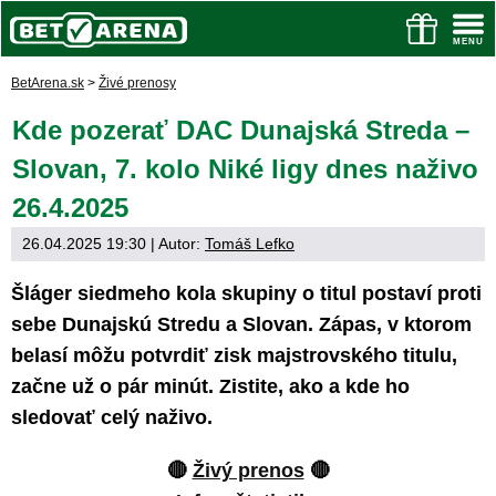
BetArena.sk
>
Živé prenosy
Kde pozerať DAC Dunajská Streda –
Slovan, 7. kolo Niké ligy dnes naživo
26.4.2025
26.04.2025 19:30
| Autor:
Tomáš Lefko
Šláger siedmeho kola skupiny o titul postaví proti
sebe Dunajskú Stredu a Slovan. Zápas, v ktorom
belasí môžu potvrdiť zisk majstrovského titulu,
začne už o pár minút. Zistite, ako a kde ho
sledovať celý naživo.
🔴
Živý prenos
🔴