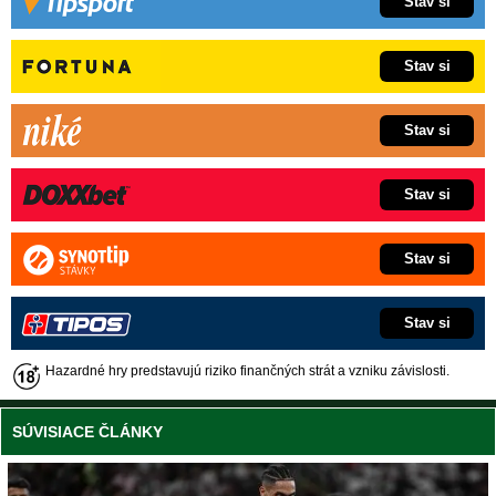
Stav si
Stav si
Stav si
Stav si
Stav si
Stav si
Hazardné hry predstavujú riziko finančných strát a vzniku závislosti.
SÚVISIACE ČLÁNKY