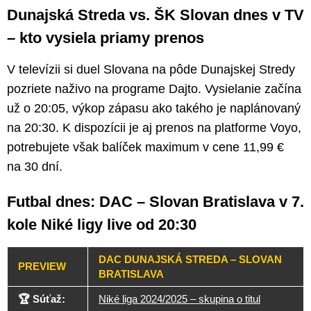
Dunajská Streda vs. ŠK Slovan dnes v TV
– kto vysiela priamy prenos
V televízii si duel Slovana na pôde Dunajskej Stredy
pozriete naživo na programe Dajto. Vysielanie začína
už o 20:05, výkop zápasu ako takého je naplánovaný
na 20:30. K dispozícii je aj prenos na platforme Voyo,
potrebujete však balíček maximum v cene 11,99 €
na 30 dní.
Futbal dnes: DAC – Slovan Bratislava v 7.
kole Niké ligy live od 20:30
DAC DUNAJSKÁ STREDA – SLOVAN
PREVIEW
BRATISLAVA
🏆 Súťaž:
Niké liga 2024/2025 – skupina o titul