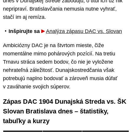
dnes v Dunajskej Strede zabodujú, o titul ich už nik
nepripraví. Bratislavčania nemusia nutne vyhrať,
stačí im aj remíza.
Inšpirujte sa
Analýza zápasu DAC vs. Slovan
Ambiciózny DAC je na štvrtom mieste, čiže
momentálne mimo pohárových pozícií. Na tretiu
Trnavu stráca sedem bodov, čo nie je vyložene
nehrateľná záležitosť. Dunajskostredčania však
potrebujú naplno bodovať a zároveň musia dúfať
v zaváhanie svojich súperov.
Zápas DAC 1904 Dunajská Streda vs. ŠK
Slovan Bratislava dnes – štatistiky,
tabuľky a kurzy