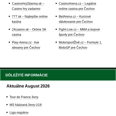
CasinoHryZdarma.sk –
CasinoArena.cz – Legálne
Casino hry zadarmo
online casina pre Čechov
777.sk – Najlepšie online
BetArena.cz – Kurzové
kasína
stávkovanie pre Čechov
24casino.sk – Online SK
Fight-Live.cz – MMA a bojové
casina
športy pre Čechov
Play-Arena.cz - live
MotorsportŽivě.cz – Formule 1,
streamy pre Čechov
MotoGP pre Čechov
DÔLEŽITÉ INFORMÁCIE
Aktuálne August 2026
Tour de France ženy
MS hádzaná ženy U18
Liga majstrov