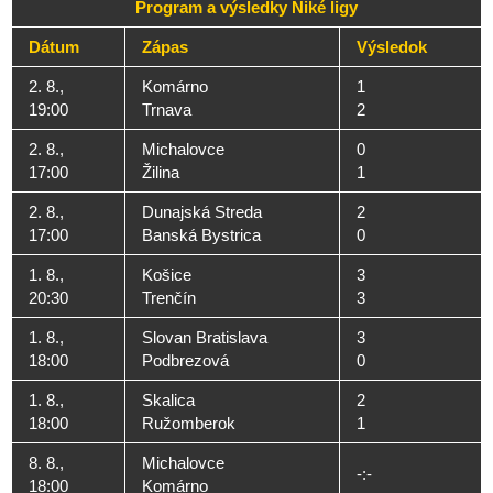
Program a výsledky Niké ligy
Dátum
Zápas
Výsledok
2. 8.,
Komárno
1
19:00
Trnava
2
2. 8.,
Michalovce
0
17:00
Žilina
1
2. 8.,
Dunajská Streda
2
17:00
Banská Bystrica
0
1. 8.,
Košice
3
20:30
Trenčín
3
1. 8.,
Slovan Bratislava
3
18:00
Podbrezová
0
1. 8.,
Skalica
2
18:00
Ružomberok
1
8. 8.,
Michalovce
-:-
18:00
Komárno