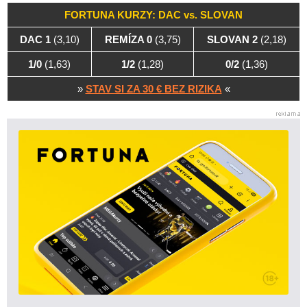
FORTUNA KURZY: DAC vs. SLOVAN
DAC 1
(3,10)
REMÍZA 0
(3,75)
SLOVAN 2
(2,18)
1/0
(1,63)
1/2
(1,28)
0/2
(1,36)
»
STAV SI ZA 30 € BEZ RIZIKA
«