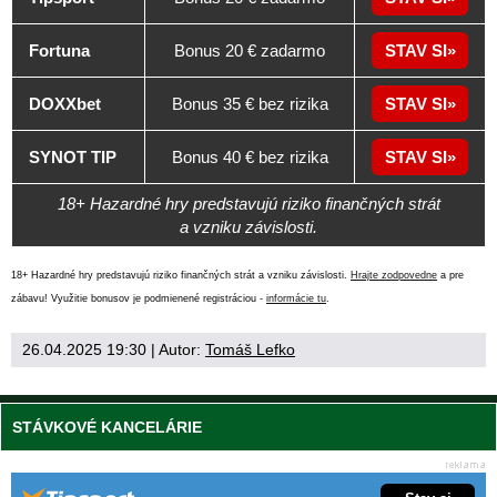
Fortuna
Bonus 20 € zadarmo
STAV SI
DOXXbet
Bonus 35 € bez rizika
STAV SI
SYNOT TIP
Bonus 40 € bez rizika
STAV SI
18+ Hazardné hry predstavujú riziko finančných strát
a vzniku závislosti.
18+ Hazardné hry predstavujú riziko finančných strát a vzniku závislosti.
Hrajte zodpovedne
a pre
zábavu! Využitie bonusov je podmienené registráciou -
informácie tu
.
26.04.2025 19:30
| Autor:
Tomáš Lefko
STÁVKOVÉ KANCELÁRIE