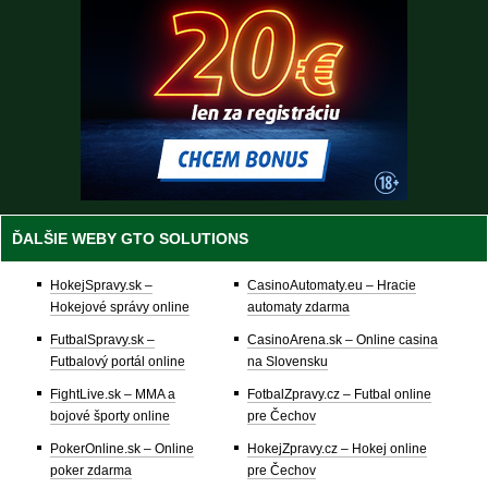
ĎALŠIE WEBY GTO SOLUTIONS
HokejSpravy.sk –
CasinoAutomaty.eu – Hracie
Hokejové správy online
automaty zdarma
FutbalSpravy.sk –
CasinoArena.sk – Online casina
Futbalový portál online
na Slovensku
FightLive.sk – MMA a
FotbalZpravy.cz – Futbal online
bojové športy online
pre Čechov
PokerOnline.sk – Online
HokejZpravy.cz – Hokej online
poker zdarma
pre Čechov