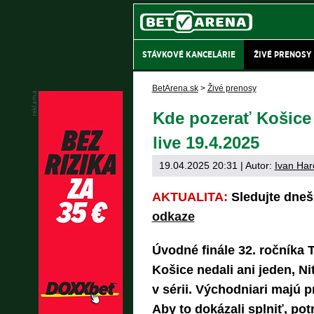
STÁVKOVÉ KANCELÁRIE
ŽIVÉ PRENOSY
BetArena.sk
>
Živé prenosy
Kde pozerať Košice –
live 19.4.2025
19.04.2025 20:31
| Autor:
Ivan Har
AKTUALITA:
Sledujte dnešn
odkaze
Úvodné finále 32. ročníka 
Košice nedali ani jeden, Ni
v sérii. Východniari majú p
Aby to dokázali splniť, pot