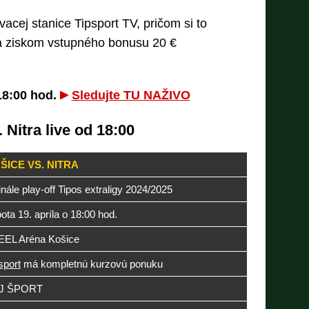
acej stanice Tipsport TV, pričom si to
a ziskom vstupného bonusu 20 €
18:00 hod.
Sledujte TU NAŽIVO
 Nitra live od 18:00
ŠICE VS. NITRA
finále play-off Tipos extraligy 2024/2025
ota 19. apríla o 18:00 hod.
EEL Aréna Košice
sport
má kompletnú kurzovú ponuku
J ŠPORT