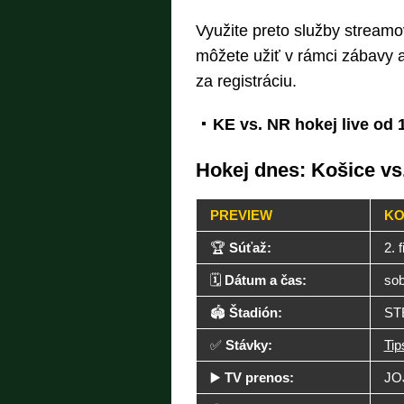
Využite preto služby streamov
môžete užiť v rámci zábavy 
za registráciu.
KE vs. NR hokej live od 
Hokej dnes: Košice vs.
PREVIEW
KO
🏆
Súťaž:
2. 
🗓️
Dátum a čas:
sob
🏟️
Štadión:
ST
✅
Stávky:
Tip
▶️
TV prenos:
JO