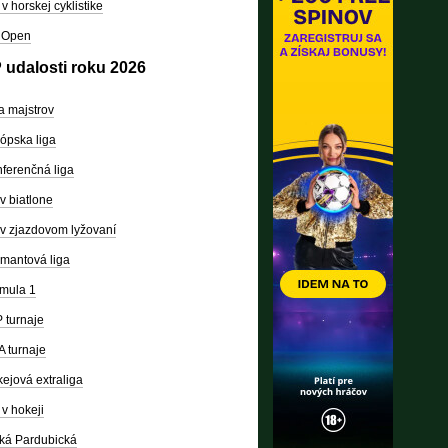
v horskej cyklistike
 Open
 udalosti roku 2026
a majstrov
ópska liga
ferenčná liga
v biatlone
v zjazdovom lyžovaní
mantová liga
mula 1
 turnaje
 turnaje
ejová extraliga
v hokeji
ká Pardubická