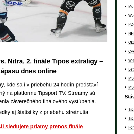
Mo
Wor
PDC
NH
Oko
Cyk
 Nitra, 2. finále Tipos extraligy –
W
zápasu dnes online
Let
MS 
ny, kde sa i v priebehu 24 hodín predstaví
MS 
aný na platforme Tipsport TV. Streamy sú
Stá
nia záverečného finálového vystúpenia.
Tip
dky aj štatistiky z priebehu stretnutia
Tip
cii sledujete priamy prenos finále
For