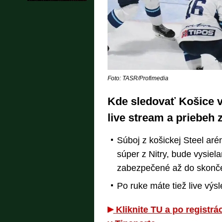
Foto: TASR/Profimedia
Kde sledovať Košice vs.
live stream a priebeh 
Súboj z košickej Steel aré
súper z Nitry, bude vysiel
zabezpečené až do skonče
Po ruke máte tiež live výsle
Kliknite TU a po registrá