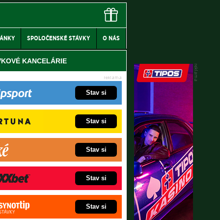
LÁNKY
SPOLOČENSKÉ STÁVKY
O NÁS
VKOVÉ KANCELÁRIE
Stav si
Stav si
Stav si
Stav si
Stav si