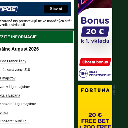
Stav si
zardné hry predstavujú riziko finančných strát
vzniku závislosti.
ŽITÉ INFORMÁCIE
uálne August 2026
r de France ženy
 hádzaná ženy U18
a majstrov
van v Lige majstrov
lta a España
 pozerať Ligu majstrov
é liga
 pozerať Niké ligu