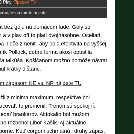
J Play,
Tipsport TV
ormácie na
tomto mieste
út bez gólu na domácom ľade. Góly sú
 v play-off to platí dvojnásobne. Oceliari
a niečo zmeniť, aby bola efektivita na vyššej
ík Pollock, dobrá forma akosi opustila
ša Mikúša. Košičanom možno pomôže návrat
l krátky dištanc.
ovým zápasom KE vs. NR nájdete TU
žil z minima maximum, respektíve bol
racovať, to premenil. Tréneri sú spokojní,
edať brankárov. Aittokalio bol mužom
bne rozbehol Libor Kašík. Aj aktuálne
ýborne. Keď corgoni uchmatnú i druhý zápas,