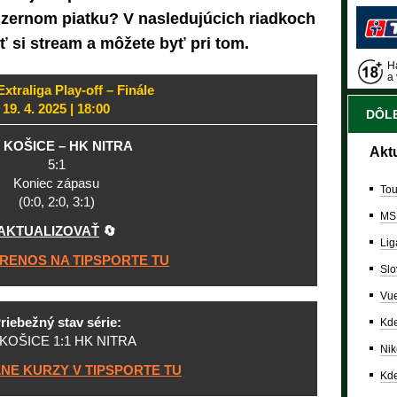
izernom piatku? V nasledujúcich riadkoch
ť si stream a môžete byť pri tom.
Ha
a 
xtraliga Play-off – Finále
19. 4. 2025 | 18:00
DÔLE
 KOŠICE – HK NITRA
Akt
5:1
Koniec zápasu
Tou
(0:0, 2:0, 3:1)
MS
AKTUALIZOVAŤ
🔄
Lig
PRENOS NA TIPSPORTE TU
Slo
Vue
riebežný stav série:
Kde
KOŠICE 1:1 HK NITRA
Nik
NE KURZY V TIPSPORTE TU
Kde