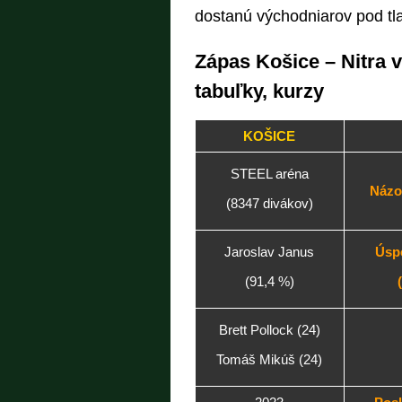
dostanú východniarov pod tla
Zápas Košice – Nitra v 
tabuľky, kurzy
KOŠICE
STEEL aréna
Názov
(8347 divákov)
Jaroslav Janus
Úsp
(91,4 %)
Brett Pollock (24)
Tomáš Mikúš (24)