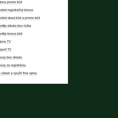
tuna promo kód
xbet registračný bonus
xbet skaut kód a promo kód
ottip stávka bez rizika
ottip bonus kód
tuna TV
sport TV
usy bez vkladu
usy za registráciu
 získať a využiť free spiny