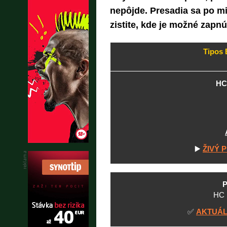
nepôjde. Presadia sa po m
zistite, kde je možné zapnú
Tipos E
HC
▶️
ŽIVÝ 
P
HC 
✅
AKTUÁL