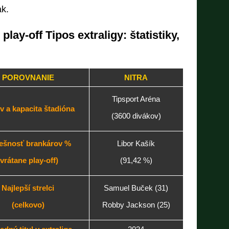
k.
play-off Tipos extraligy: štatistiky,
POROVNANIE
NITRA
Tipsport Aréna
 a kapacita štadióna
(3600 divákov)
ešnosť brankárov %
Libor Kašík
(vrátane play-off)
(91,42 %)
Najlepší strelci
Samuel Buček (31)
(celkovo)
Robby Jackson (25)