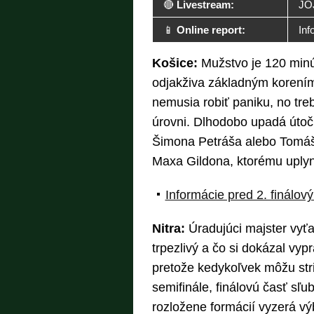
🔴
Livestream:
JO
📱
Online report:
Inf
Košice:
Mužstvo je 120 min
odjakživa základným korením a
nemusia robiť paniku, no treb
úrovni. Dlhodobo upadá útočn
Šimona Petráša alebo Tomá
Maxa Gildona, ktorému uplynu
Informácie pred 2. finál
Nitra:
Úradujúci majster vyťa
trpezlivý a čo si dokázal vyp
pretože kedykoľvek môžu stri
semifinále, finálovú časť sľu
rozložene formácií vyzerá v