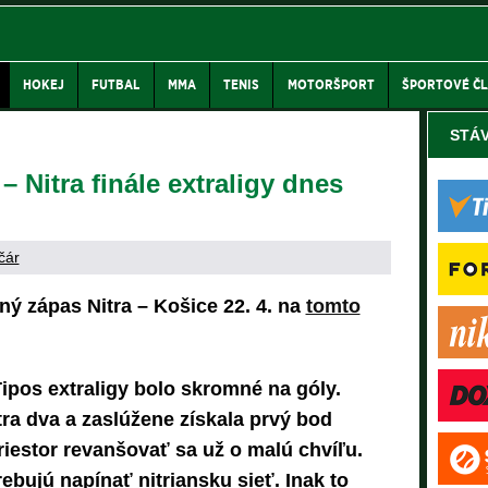
HOKEJ
FUTBAL
MMA
TENIS
MOTORŠPORT
ŠPORTOVÉ Č
STÁ
 Nitra finále extraligy dnes
čár
ý zápas Nitra – Košice 22. 4. na
tomto
Tipos extraligy bolo skromné na góly.
tra dva a zaslúžene získala prvý bod
riestor revanšovať sa už o malú chvíľu.
rebujú napínať nitriansku sieť. Inak to