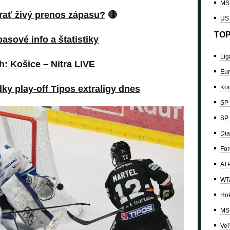
MS 
rať živý prenos zápasu?
🔴
US
TOP
asové info a štatistiky
Lig
h: Košice – Nitra LIVE
Eur
ky play-off Tipos extraligy dnes
Kon
SP 
SP 
Dia
For
ATP
WTA
Hok
MS 
Veľ