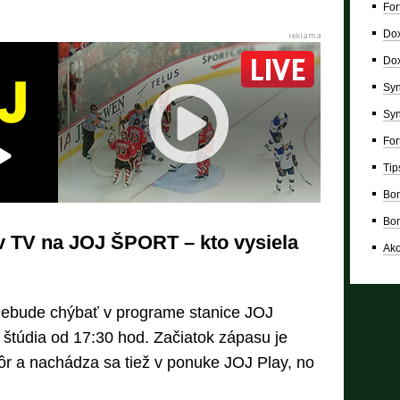
For
Dox
Dox
Syn
Syn
For
Tip
Bon
Bon
 v TV na JOJ ŠPORT – kto vysiela
Ako
 nebude chýbať v programe stanice JOJ
štúdia od 17:30 hod. Začiatok zápasu je
ôr a nachádza sa tiež v ponuke JOJ Play, no