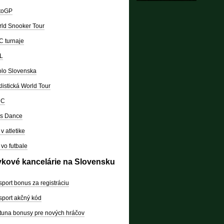
toGP
ld Snooker Tour
 turnaje
L
lo Slovenska
listická World Tour
RC
's Dance
v atletike
vo futbale
vkové kancelárie na Slovensku
sport bonus za registráciu
sport akčný kód
tuna bonusy pre nových hráčov