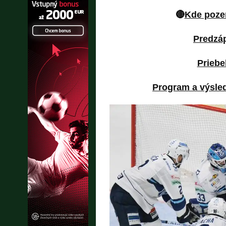
🔴
Kde poze
Predzáp
Priebe
Program a výsled