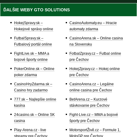
ĎALŠIE WEBY GTO SOLUTIONS
HokejSpravy.sk –
CasinoAutomaty.eu – Hracie
Hokejové správy online
automaty zdarma
FutbalSpravy.sk –
CasinoArena.sk – Online casina
Futbalový portál online
na Slovensku
FightLive.sk – MMA a
FotbalZpravy.cz – Futbal online
bojové športy online
pre Čechov
PokerOnline.sk – Online
HokejZpravy.cz – Hokej online
poker zdarma
pre Čechov
CasinoHryZdarma.sk –
CasinoArena.cz – Legálne
Casino hry zadarmo
online casina pre Čechov
777.sk – Najlepšie online
BetArena.cz – Kurzové
kasína
stávkovanie pre Čechov
24casino.sk – Online SK
Fight-Live.cz – MMA a bojové
casina
športy pre Čechov
Play-Arena.cz - live
MotorsportŽivě.cz – Formule 1,
streamy pre Čechov
MotoGP pre Čechov