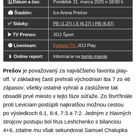
🗓️ Dátum a čas:
Pondelok 31. marca 2025 o 18:00 h
🏟️ Štadión:
Ice Arena Prešov
✅ Stávky:
PE (1,27) | X (6,27) | PB (6,87)
▶️ TV Prenos:
JOJ Šport
🔴 Livesteam:
Fortuna TV
, JOJ Play
📱 Online report:
Informácie na
tomto mieste
Prešov
je považovaný za najväčšieho favorita play-
off. V základnej časti prehrali východniari iba 7 zo 46
zápasov; všetky ostatné vyhrali a zaslúžene tak
obsadili prvé miesto v tejto fáze súťaže. Zo štvrťfinále
proti Leviciam postúpili najkratšou možnou cestou
po výsledkoch 6:1, 8:4, 7:3 a 7:2. Jedným z hlavných
strojcov postupu bol Rus Leshchenko s bilanciou
4+6, zdatne mu však sekundoval Samuel Chalupka