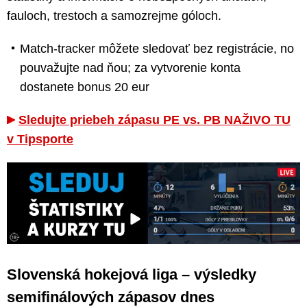
fauloch, trestoch a samozrejme góloch.
Match-tracker môžete sledovať bez registrácie, no
pouvažujte nad ňou; za vytvorenie konta
dostanete bonus 20 eur
Sledujte priebeh zápasu PE vs. PB NAŽIVO TU
v Tipsporte
Slovenská hokejová liga – výsledky
semifinálových zápasov dnes