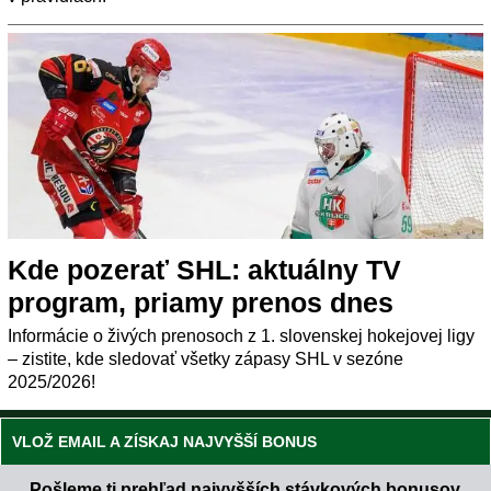
Kde pozerať SHL: aktuálny TV
program, priamy prenos dnes
Informácie o živých prenosoch z 1. slovenskej hokejovej ligy
– zistite, kde sledovať všetky zápasy SHL v sezóne
2025/2026!
VLOŽ EMAIL A ZÍSKAJ NAJVYŠŠÍ BONUS
Pošleme ti prehľad najvyšších stávkových bonusov