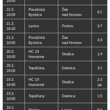
18:00
22.3.
Považská
Žiar
6:1
18:00
Bystrica
nad Hronom
21.3.
Levice
Prešov
3:7
18:30
21.3.
Považská
Žiar
4:3
18:00
Bystrica
nad Hronom
20.3.
HC 19
Skalica
1:4
18:00
Humenné
20.3.
Topolčany
Dubnica
3:1
18:00
19.3.
HC 19
2:3
Skalica
18:00
Humenné
pp
19.3.
Topolčany
Dubnica
1:5
18:00
18.3.
Prešov
Levice
8:4