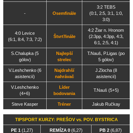
3:2 TEBS
-
Osemfinále
(0:1, 2:5, 3:1, 1:0,
3:0)
4:2 Žiar n. Hronom
4:0 Levice
Štvrťfinále
(2:3pp, 4:3pp, 4:3,
(6:1, 8:4, 7:3, 7:2)
6:1, 2:5, 4:1)
S.Chalupka (5
Najlepší
T.Nauš, P.Ligas (po
gólov)
strelec
5 gólov)
V.Leshchenko (6
Najdrahší
J.Zlocha (8
asistencií)
nahrávač
asistencií)
V.Leshchenko
Líder
T.Nauš (5+5)
(4+6)
bodovania
Steve Kasper
Tréner
Jakub Ručkay
TIPSPORT KURZY: PREŠOV vs. POV. BYSTRICA
PE 1
(1,27)
REMÍZA 0
(6,27)
PB 2
(6,87)