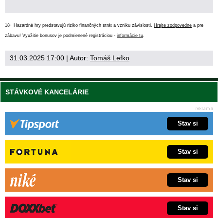
18+ Hazardné hry predstavujú riziko finančných strát a vzniku závislosti.
Hrajte zodpovedne
a pre
zábavu! Využitie bonusov je podmienené registráciou -
informácie tu
.
31.03.2025 17:00
| Autor:
Tomáš Lefko
STÁVKOVÉ KANCELÁRIE
Stav si
Stav si
Stav si
Stav si