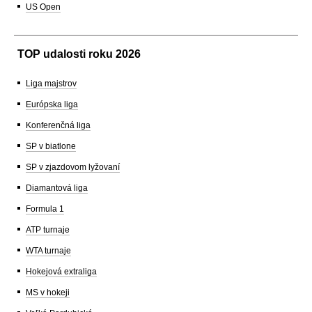
US Open
TOP udalosti roku 2026
Liga majstrov
Európska liga
Konferenčná liga
SP v biatlone
SP v zjazdovom lyžovaní
Diamantová liga
Formula 1
ATP turnaje
WTA turnaje
Hokejová extraliga
MS v hokeji