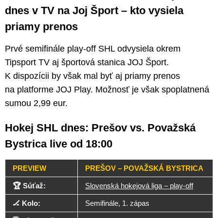
dnes v TV na Joj Šport – kto vysiela
priamy prenos
Prvé semifinále play-off SHL odvysiela okrem
Tipsport TV aj športová stanica JOJ Šport.
K dispozícii by však mal byť aj priamy prenos
na platforme JOJ Play. Možnosť je však spoplatnená
sumou 2,99 eur.
Hokej SHL dnes: Prešov vs. Považská
Bystrica live od 18:00
PREVIEW
PREŠOV – POVAŽSKÁ BYSTRICA
🏆 Súťaž:
Slovenská hokejová liga – play-off
🏒 Kolo:
Semifinále, 1. zápas