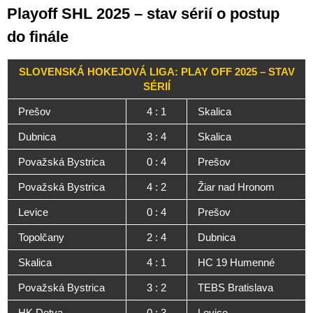
Playoff SHL 2025 – stav sérií o postup
do finále
SLOVENSKÁ HOKEJOVÁ LIGA: PLAY OFF 2025 – STAV
SÉRIÍ
Prešov
4 : 1
Skalica
Dubnica
3 : 4
Skalica
Považská Bystrica
0 : 4
Prešov
Považská Bystrica
4 : 2
Žiar nad Hronom
Levice
0 : 4
Prešov
Topolčany
2 : 4
Dubnica
Skalica
4 : 1
HC 19 Humenné
Považská Bystrica
3 : 2
TEBS Bratislava
HK Detva
0 : 3
Levice