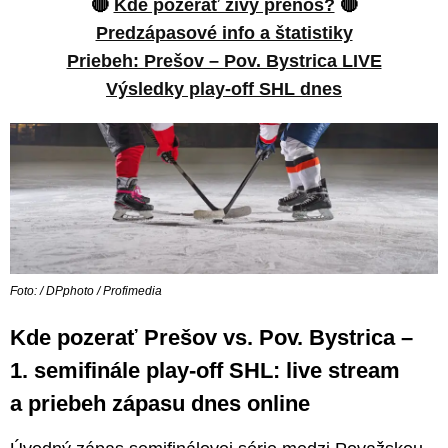
🔴
Kde pozerať živý prenos?
🔴
Predzápasové info a štatistiky
Priebeh: Prešov – Pov. Bystrica LIVE
Výsledky play-off SHL dnes
Foto: / DPphoto / Profimedia
Kde pozerať Prešov vs. Pov. Bystrica –
1. semifinále play-off SHL: live stream
a priebeh zápasu dnes online