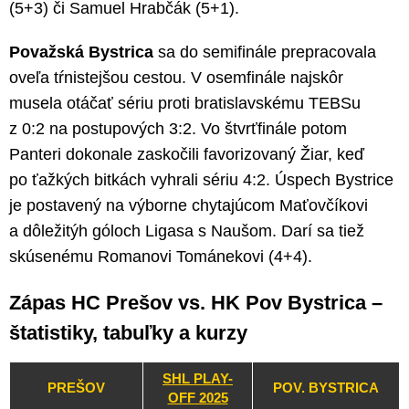
(5+3) či Samuel Hrabčák (5+1).
Považská Bystrica
sa do semifinále prepracovala
oveľa tŕnistejšou cestou. V osemfinále najskôr
musela otáčať sériu proti bratislavskému TEBSu
z 0:2 na postupových 3:2. Vo štvrťfinále potom
Panteri dokonale zaskočili favorizovaný Žiar, keď
po ťažkých bitkách vyhrali sériu 4:2. Úspech Bystrice
je postavený na výborne chytajúcom Maťovčíkovi
a dôležitýh góloch Ligasa s Naušom. Darí sa tiež
skúsenému Romanovi Tománekovi (4+4).
Zápas HC Prešov vs. HK Pov Bystrica –
štatistiky, tabuľky a kurzy
SHL PLAY-
PREŠOV
POV. BYSTRICA
OFF 2025