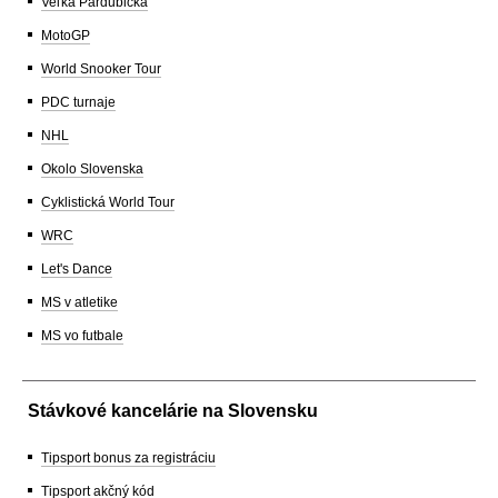
Veľká Pardubická
MotoGP
World Snooker Tour
PDC turnaje
NHL
Okolo Slovenska
Cyklistická World Tour
WRC
Let's Dance
MS v atletike
MS vo futbale
Stávkové kancelárie na Slovensku
Tipsport bonus za registráciu
Tipsport akčný kód