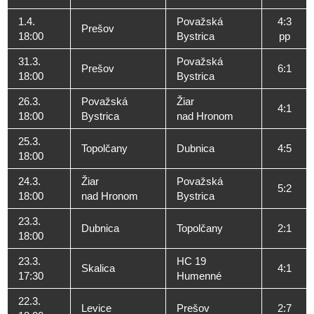
1.4.
Považská
4:3
Prešov
18:00
Bystrica
pp
31.3.
Považská
Prešov
6:1
18:00
Bystrica
26.3.
Považská
Žiar
4:1
18:00
Bystrica
nad Hronom
25.3.
Topolčany
Dubnica
4:5
18:00
24.3.
Žiar
Považská
5:2
18:00
nad Hronom
Bystrica
23.3.
Dubnica
Topolčany
2:1
18:00
23.3.
HC 19
Skalica
4:1
17:30
Humenné
22.3.
Levice
Prešov
2:7