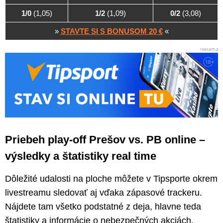
1/0
(1,05)
1/2
(1,09)
0/2
(3,08)
»
STAVTE SI S BONUSOM 20 €
«
Priebeh play-off Prešov vs. PB online –
výsledky a štatistiky real time
Dôležité udalosti na ploche môžete v Tipsporte okrem
livestreamu sledovať aj vďaka zápasové trackeru.
Nájdete tam všetko podstatné z deja, hlavne teda
štatistiky a informácie o nebezpečných akciách,