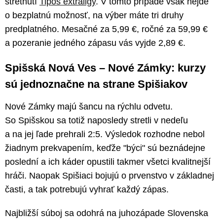
stretnutí
Tipos extraligy
. V tomto prípade však nejde
o bezplatnú možnosť, na výber máte tri druhy
predplatného. Mesačné za 5,99 €, ročné za 59,99 €
a pozeranie jedného zápasu vás vyjde 2,89 €.
Spišská Nová Ves – Nové Zámky: kurzy
sú jednoznačne na strane Spišiakov
Nové Zámky majú šancu na rýchlu odvetu.
So Spišskou sa totiž naposledy stretli v nedeľu
a na jej ľade prehrali 2:5. Výsledok rozhodne nebol
žiadnym prekvapením, keďže "býci" sú beznádejne
poslední a ich káder opustili takmer všetci kvalitnejší
hráči. Naopak Spišiaci bojujú o prvenstvo v základnej
časti, a tak potrebujú vyhrať každý zápas.
Najbližší súboj sa odohrá na juhozápade Slovenska