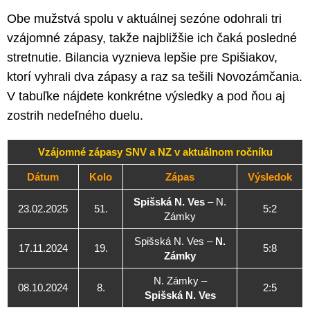
Obe mužstvá spolu v aktuálnej sezóne odohrali tri
vzájomné zápasy, takže najbližšie ich čaká posledné
stretnutie. Bilancia vyznieva lepšie pre Spišiakov,
ktorí vyhrali dva zápasy a raz sa tešili Novozámčania.
V tabuľke nájdete konkrétne výsledky a pod ňou aj
zostrih nedeľného duelu.
Vzájomné zápasy SNV a NZ v aktuálnom ročníku
Dátum
Kolo
Zápas
Výsledok
Spišská N. Ves
– N.
23.02.2025
51.
5:2
Zámky
Spišská N. Ves –
N.
17.11.2024
19.
5:8
Zámky
N. Zámky –
08.10.2024
8.
2:5
Spišská N. Ves