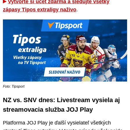
Vytvorte si účet zdarma a sledujte všetky
zápasy Tipos extraligy naživo
.
Foto: Tipsport
NZ vs. SNV dnes: Livestream vysiela aj
streamovacia služba JOJ Play
Platforma JOJ Play je ďalší vysielateľ všetkých