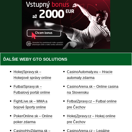
ĎALŠIE WEBY GTO SOLUTIONS
HokejSpravy.sk –
CasinoAutomaty.eu – Hracie
Hokejové správy online
automaty zdarma
FutbalSpravy.sk –
CasinoArena.sk – Online casina
Futbalový portál online
na Slovensku
FightLive.sk – MMA a
FotbalZpravy.cz – Futbal online
bojové športy online
pre Čechov
PokerOnline.sk – Online
HokejZpravy.cz – Hokej online
poker zdarma
pre Čechov
CasinoHryZdarma.sk –
CasinoArena.cz – Legálne