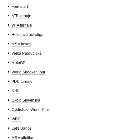
Formula 1
ATP turnaje
WTA turnaje
Hokejová extraliga
MS v hokeji
Veľká Pardubická
MotoGP
World Snooker Tour
PDC turnaje
NHL
Okolo Slovenska
Cyklistická World Tour
WRC
Let's Dance
MS v atletike