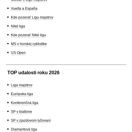
Vuelta a España
Kde pozerať Ligu majstrov
Niké liga
Kde pozerať Niké ligu
MS v horskej cyklistike
US Open
TOP udalosti roku 2026
Liga majstrov
Európska liga
Konferenčná liga
SP v biatlone
SP v zjazdovom lyžovaní
Diamantová liga