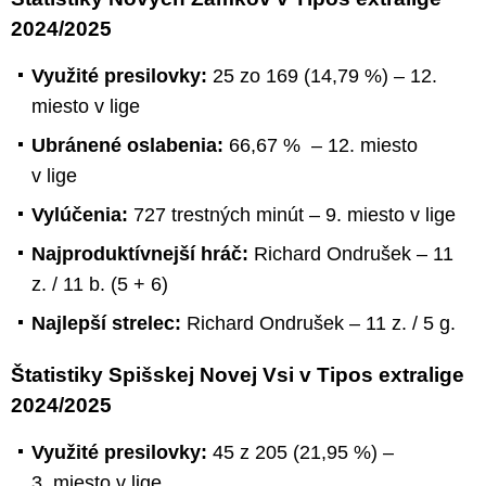
2024/2025
Využité presilovky:
25 zo 169 (14,79 %) – 12.
miesto v lige
Ubránené oslabenia:
66,67 % – 12. miesto
v lige
Vylúčenia:
727 trestných minút – 9. miesto v lige
Najproduktívnejší hráč:
Richard Ondrušek – 11
z. / 11 b. (5 + 6)
Najlepší strelec:
Richard Ondrušek – 11 z. / 5 g.
Štatistiky Spišskej Novej Vsi v Tipos extralige
2024/2025
Využité presilovky:
45 z 205 (21,95 %) –
3. miesto v lige