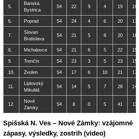
Banská
5.
54
22
9
4
19
16
Bystrica
6.
Poprad
54
24
4
6
20
17
Slovan
7.
54
21
5
8
20
16
Bratislava
8.
Michalovce
54
21
6
5
22
15
9.
Trenčín
54
23
3
5
23
15
10.
Zvolen
54
17
6
10
21
17
Liptovský
11.
54
14
5
7
28
14
Mikuláš
Nové
12.
54
8
0
5
41
11
Zámky
Spišská N. Ves – Nové Zámky: vzájomné
zápasy, výsledky, zostrih (video)