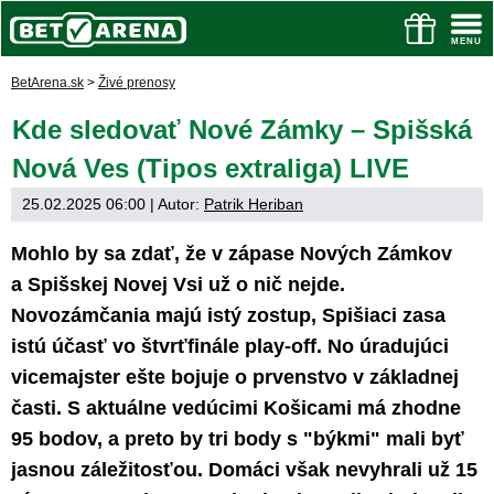
BetArena.sk
>
Živé prenosy
Kde sledovať Nové Zámky – Spišská
Nová Ves (Tipos extraliga) LIVE
25.02.2025 06:00
| Autor:
Patrik Heriban
Mohlo by sa zdať, že v zápase Nových Zámkov
a Spišskej Novej Vsi už o nič nejde.
Novozámčania majú istý zostup, Spišiaci zasa
istú účasť vo štvrťfinále play-off. No úradujúci
vicemajster ešte bojuje o prvenstvo v základnej
časti. S aktuálne vedúcimi Košicami má zhodne
95 bodov, a preto by tri body s "býkmi" mali byť
jasnou záležitosťou. Domáci však nevyhrali už 15