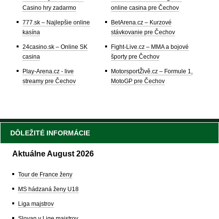
Casino hry zadarmo
online casina pre Čechov
777.sk – Najlepšie online
BetArena.cz – Kurzové
kasína
stávkovanie pre Čechov
24casino.sk – Online SK
Fight-Live.cz – MMA a bojové
casina
športy pre Čechov
Play-Arena.cz - live
MotorsportŽivě.cz – Formule 1,
streamy pre Čechov
MotoGP pre Čechov
DÔLEŽITÉ INFORMÁCIE
Aktuálne August 2026
Tour de France ženy
MS hádzaná ženy U18
Liga majstrov
Slovan v Lige majstrov