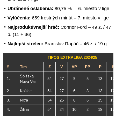
Ubránené oslabenia:
80,75 % – 6. miesto v lige
Vylúčenia:
659 trestných minút – 7. miesto v lige
Najproduktívnejší hráč:
Connor Ford – 49 z. / 47
b. (11 + 36)
Najlepší strelec:
Branislav Rapáč – 46 z. / 19 g.
TIPOS EXTRALIGA 2024/25
#
Tím
Z
V
VP
PP
P
Sk
Spišská
1.
54
27
9
5
13
17
Nová Ves
2.
Košice
54
27
6
8
13
17
3.
Nitra
54
25
8
6
15
19
4.
Žilina
54
24
10
2
18
17