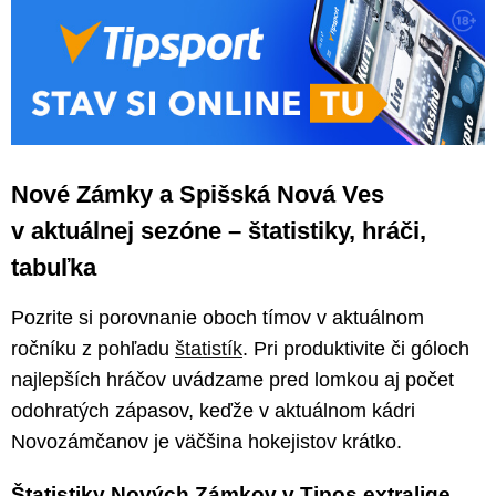
Nové Zámky a Spišská Nová Ves
v aktuálnej sezóne – štatistiky, hráči,
tabuľka
Pozrite si porovnanie oboch tímov v aktuálnom
ročníku z pohľadu
štatistík
. Pri produktivite či góloch
najlepších hráčov uvádzame pred lomkou aj počet
odohratých zápasov, keďže v aktuálnom kádri
Novozámčanov je väčšina hokejistov krátko.
Štatistiky Nových Zámkov v Tipos extralige