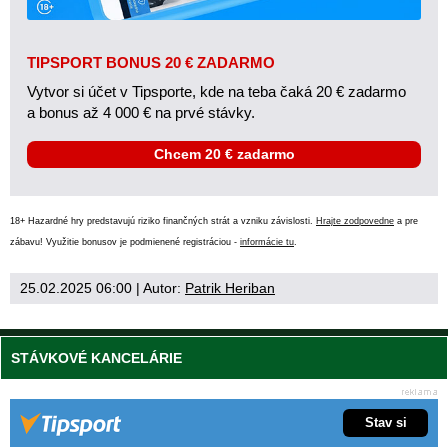
TIPSPORT BONUS 20 € ZADARMO
Vytvor si účet v Tipsporte, kde na teba čaká 20 € zadarmo
a bonus až 4 000 € na prvé stávky.
Chcem 20 € zadarmo
18+ Hazardné hry predstavujú riziko finančných strát a vzniku závislosti.
Hrajte zodpovedne
a pre
zábavu! Využitie bonusov je podmienené registráciou -
informácie tu
.
25.02.2025 06:00
| Autor:
Patrik Heriban
STÁVKOVÉ KANCELÁRIE
Stav si