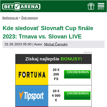
BetArena.sk
>
Živé prenosy
Kde sledovať Slovnaft Cup finále
2023: Trnava vs. Slovan LIVE
01.05.2023 05:00
| Autor:
Michal Čarnoký
Získaj najlepšie
BONUSY!
20 €
CHCEM BONUS
200
FS
20 €
CHCEM BONUS
4 000
€