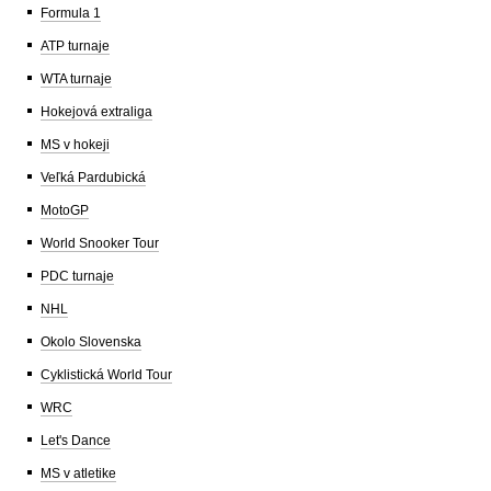
Formula 1
ATP turnaje
WTA turnaje
Hokejová extraliga
MS v hokeji
Veľká Pardubická
MotoGP
World Snooker Tour
PDC turnaje
NHL
Okolo Slovenska
Cyklistická World Tour
WRC
Let's Dance
MS v atletike