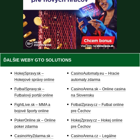
ĎALŠIE WEBY GTO SOLUTIONS
HokejSpravy.sk –
CasinoAutomaty.eu – Hracie
Hokejové správy online
automaty zdarma
FutbalSpravy.sk –
CasinoArena.sk – Online casina
Futbalový portál online
na Slovensku
FightLive.sk – MMA a
FotbalZpravy.cz – Futbal online
bojové športy online
pre Čechov
PokerOnline.sk – Online
HokejZpravy.cz – Hokej online
poker zdarma
pre Čechov
CasinoHryZdarma.sk –
CasinoArena.cz – Legálne