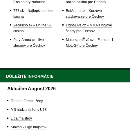
Casino hry zadarmo
online casina pre Čechov
777.sk – Najlepšie online
BetArena.cz – Kurzové
kasína
stávkovanie pre Čechov
24casino.sk – Online SK
Fight-Live.cz – MMA a bojové
casina
športy pre Čechov
Play-Arena.cz - live
MotorsportŽivě.cz – Formule 1,
streamy pre Čechov
MotoGP pre Čechov
DÔLEŽITÉ INFORMÁCIE
Aktuálne August 2026
Tour de France ženy
MS hádzaná ženy U18
Liga majstrov
Slovan v Lige majstrov