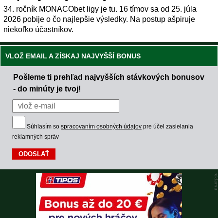
34. ročník MONACObet ligy je tu. 16 tímov sa od 25. júla
2026 pobije o čo najlepšie výsledky. Na postup ašpiruje
niekoľko účastníkov.
VLOŽ EMAIL A ZÍSKAJ NAJVYŠŠÍ BONUS
Pošleme ti prehľad najvyšších stávkových bonusov
- do minúty je tvoj!
Súhlasím so
spracovaním osobných údajov
pre účel zasielania
reklamných správ