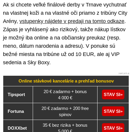
Ak si chcete veľké finálové derby v Trnave vychutnať
na vlastnej koži a na vlastné oči priamo z tribúny City
Arény,
vstupenky nájdete v predaji na tomto odkaze
.
Zápas je vyhlásený ako rizikový, takže nákup lístkov
je možný iba online a na občiansky preukaz (resp.
meno, dátum narodenia a adresu). V ponuke sú
bežné miesta na tribúne už od 10 EUR, ale aj VIP
sedenia a Sky Boxy.
Online stávkové kancelárie a
prehľad
bonusov
20 € zadarmo + bonus
Tipsport
STAV SI
4 000 €
20 € zadarmo + 200 free
Fortuna
STAV SI
spinov
35 € bez rizika + bonus
DOXXbet
STAV SI
5 000 €