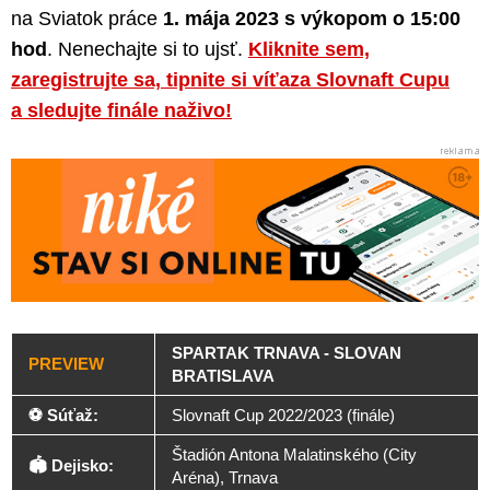
na Sviatok práce
1. mája 2023 s výkopom o 15:00
hod
. Nenechajte si to ujsť.
Kliknite sem,
zaregistrujte sa, tipnite si víťaza Slovnaft Cupu
a sledujte finále naživo!
SPARTAK TRNAVA - SLOVAN
PREVIEW
BRATISLAVA
⚽ Súťaž:
Slovnaft Cup 2022/2023 (finále)
Štadión Antona Malatinského (City
🏟️ Dejisko:
Aréna), Trnava