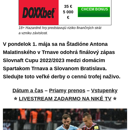
35 €
CHCEM BONUS
5 000
€
18+ Hazardné hry predstavujú riziko finančných strát
a vzniku závislosti.
V pondelok 1. mája sa na Štadióne Antona
Malatinského v Trnave odohrá finálový zápas
Slovnaft Cupu 2022/2023 medzi domácim
Spartakom Trnava a Slovanom Bratislava.
Sledujte toto veľké derby o cennú trofej naživo.
Dátum a čas
–
Priamy prenos
–
Vstupenky
⭐
LIVESTREAM ZADARMO NA NIKÉ TV
⭐