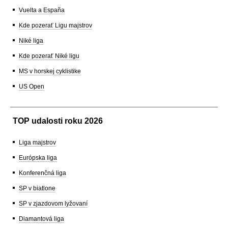
Vuelta a España
Kde pozerať Ligu majstrov
Niké liga
Kde pozerať Niké ligu
MS v horskej cyklistike
US Open
TOP udalosti roku 2026
Liga majstrov
Európska liga
Konferenčná liga
SP v biatlone
SP v zjazdovom lyžovaní
Diamantová liga