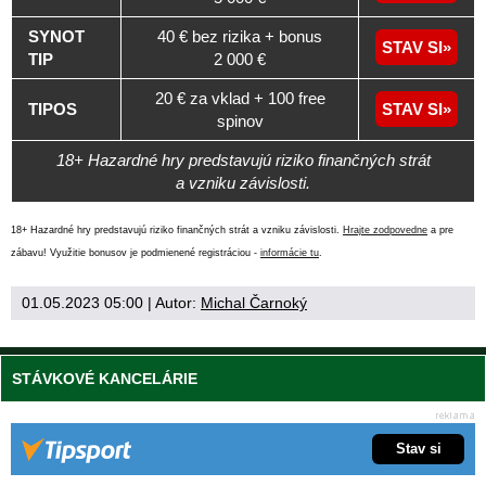
SYNOT
40 € bez rizika + bonus
STAV SI
TIP
2 000 €
20 € za vklad + 100 free
TIPOS
STAV SI
spinov
18+ Hazardné hry predstavujú riziko finančných strát
a vzniku závislosti.
18+ Hazardné hry predstavujú riziko finančných strát a vzniku závislosti.
Hrajte zodpovedne
a pre
zábavu! Využitie bonusov je podmienené registráciou -
informácie tu
.
01.05.2023 05:00
| Autor:
Michal Čarnoký
STÁVKOVÉ KANCELÁRIE
Stav si