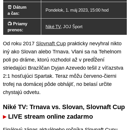
⏰ Dátum
Pondelok, 1. máj 2023, 15:00 hod
a čas:
📺 Priamy
Niké TV
, JOJ Šport
prenos:
Od roku 2017
Slovnaft Cup
prakticky nevyhral nikto
iný ako Slovan alebo Trnava. Vlani sa na Tehelnom
poli po dráme, ktorú rozhodol až v predĺžení
striedajúci Brazílčan Dyjan Azevedo tešil z víťazstva
2:1 hosťujúci Spartak. Teraz môžu červeno-čierni
trofej na domácej pôde obhájiť, no belasí určite
chystajú odvetu.
Niké TV: Trnava vs. Slovan, Slovnaft Cup
LIVE stream online zadarmo
Finálový zápas aktuálneho ročníka Slovnaft Cupu