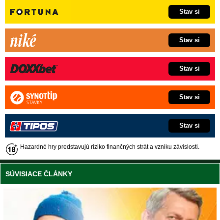
Stav si
Stav si
Stav si
Stav si
Stav si
Hazardné hry predstavujú riziko finančných strát a vzniku závislosti.
SÚVISIACE ČLÁNKY