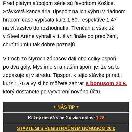
Pred piatym súbojom série sú favoritom Košice.
Stávková kancelária Tipsport na ich výhru v riadnom
hracom čase vypísala kurz 1,80, respektíve 1,47
na víťazstvo do rozhodnutia. Trenčania však už
v Steel Aréne vyhrali v 1. štvrťfinále po predĺžení,
chuť triumfu tak dobre poznajú.
V troch zo štyroch zápasov dali oba celky aspoň
po dva góly. Myslíme si a naším tipom je, že sa to
zopakuje aj v stredu. Tipsport k tejto stávke priradil
kurz 1,76 a vy si ho môžete zahrať
s bonusom 20 €
,
ktorý dostanete po vytvorení nového účtu.
⭐ NÁŠ TIP ⭐
Každý tím dá viac 2 a viac gólov:
1,76
STAVTE SI S REGISTRAČNÝM BONUSOM 20 €