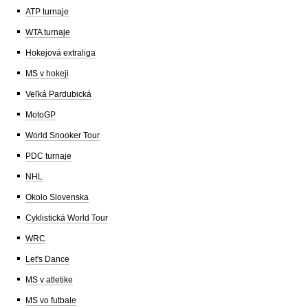
ATP turnaje
WTA turnaje
Hokejová extraliga
MS v hokeji
Veľká Pardubická
MotoGP
World Snooker Tour
PDC turnaje
NHL
Okolo Slovenska
Cyklistická World Tour
WRC
Let's Dance
MS v atletike
MS vo futbale