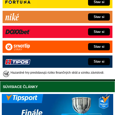
Stav si
Stav si
Stav si
Stav si
Stav si
Hazardné hry predstavujú riziko finančných strát a vzniku závislosti.
SÚVISIACE ČLÁNKY