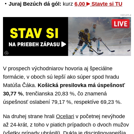
Juraj Bezúch dá gól:
kurz
6,00
Stavte si TU
V prospech východniarov hovoria aj špeciálne
formácie, v oboch sú lepší ako súper spod hradu
Matúša Čáka.
Košická presilovka má úspešnosť
30,77 %
, trenčianska 20,83 %, čo znamená
úspešnosť oslabení 79,17 %, respektíve 69,23 %.
Na druhej strane hrali
Oceliari
v početnej nevýhode
až 24-krát, z toho v piatich prípadoch o dvoch mužov
(všetky prípady ubránili). Dukla je disciplinovanejšia,