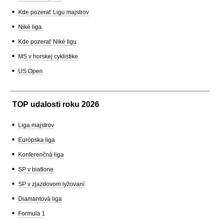
Kde pozerať Ligu majstrov
Niké liga
Kde pozerať Niké ligu
MS v horskej cyklistike
US Open
TOP udalosti roku 2026
Liga majstrov
Európska liga
Konferenčná liga
SP v biatlone
SP v zjazdovom lyžovaní
Diamantová liga
Formula 1