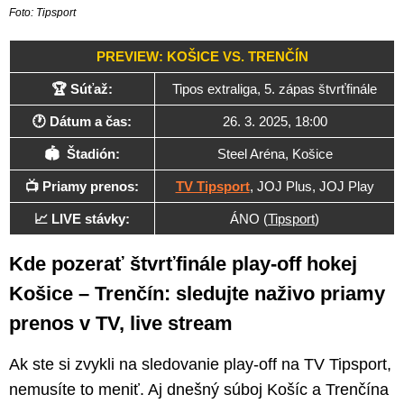
Foto: Tipsport
PREVIEW: KOŠICE VS. TRENČÍN
🏆 Súťaž:
Tipos extraliga, 5. zápas štvrťfinále
🕐 Dátum a čas:
26. 3. 2025, 18:00
🏟 Štadión:
Steel Aréna, Košice
📺 Priamy prenos:
TV Tipsport
, JOJ Plus, JOJ Play
📈 LIVE stávky:
ÁNO (
Tipsport
)
Kde pozerať štvrťfinále play-off hokej
Košice – Trenčín: sledujte naživo priamy
prenos v TV, live stream
Ak ste si zvykli na sledovanie play-off na TV Tipsport,
nemusíte to meniť. Aj dnešný súboj Košíc a Trenčína