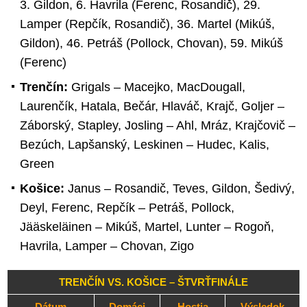
3. Gildon, 6. Havrila (Ferenc, Rosandič), 29.
Lamper (Repčík, Rosandič), 36. Martel (Mikúš,
Gildon), 46. Petráš (Pollock, Chovan), 59. Mikúš
(Ferenc)
Trenčín:
Grigals – Macejko, MacDougall,
Laurenčík, Hatala, Bečár, Hlaváč, Krajč, Goljer –
Záborský, Stapley, Josling – Ahl, Mráz, Krajčovič –
Bezúch, Lapšanský, Leskinen – Hudec, Kalis,
Green
Košice:
Janus – Rosandič, Teves, Gildon, Šedivý,
Deyl, Ferenc, Repčík – Petráš, Pollock,
Jääskeläinen – Mikúš, Martel, Lunter – Rogoň,
Havrila, Lamper – Chovan, Zigo
TRENČÍN VS. KOŠICE – ŠTVRŤFINÁLE
Dátum
Domáci
Hostia
Výsledok