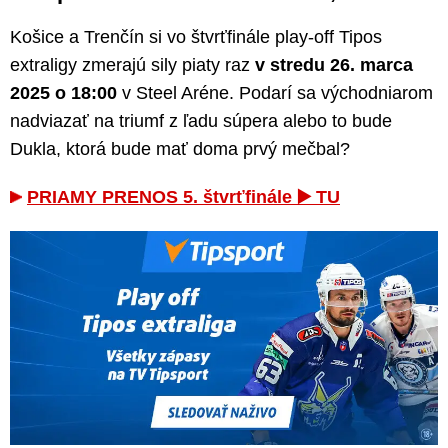
Košice a Trenčín si vo štvrťfinále play-off Tipos
extraligy zmerajú sily piaty raz
v stredu 26. marca
2025 o 18:00
v Steel Aréne. Podarí sa východniarom
nadviazať na triumf z ľadu súpera alebo to bude
Dukla, ktorá bude mať doma prvý mečbal?
PRIAMY PRENOS 5. štvrťfinále ▶️ TU