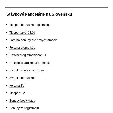
Stávkové kancelárie na Slovensku
Tipsport bonus za registráciu
Tipsport akčný kód
Fortuna bonusy pre nových hráčov
Fortuna promo kód
Doxxbet registračný bonus
Doxxbet skaut kód a promo kód
Synottip stávka bez rizika
Synottip bonus kód
Fortuna TV
Tipsport TV
Bonusy bez vkladu
Bonusy za registráciu