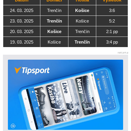
24. 03. 2025
Trenčín
Košice
3:6
23. 03. 2025
Trenčín
Košice
5:2
20. 03. 2025
Košice
Trenčín
2:1 pp
19. 03. 2025
Košice
Trenčín
3:4 pp