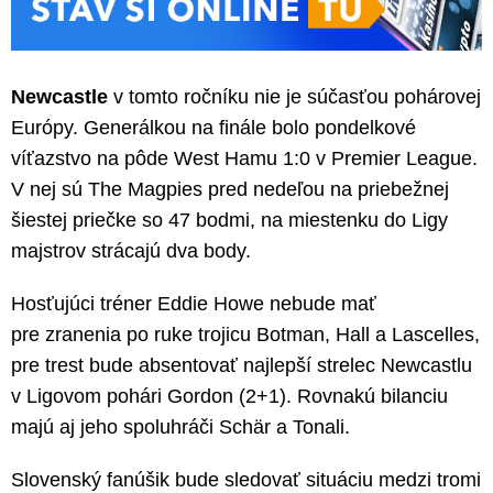
Newcastle
v tomto ročníku nie je súčasťou pohárovej
Európy. Generálkou na finále bolo pondelkové
víťazstvo na pôde West Hamu 1:0 v Premier League.
V nej sú The Magpies pred nedeľou na priebežnej
šiestej priečke so 47 bodmi, na miestenku do Ligy
majstrov strácajú dva body.
Hosťujúci tréner Eddie Howe nebude mať
pre zranenia po ruke trojicu Botman, Hall a Lascelles,
pre trest bude absentovať najlepší strelec Newcastlu
v Ligovom pohári Gordon (2+1). Rovnakú bilanciu
majú aj jeho spoluhráči Schär a Tonali.
Slovenský fanúšik bude sledovať situáciu medzi tromi