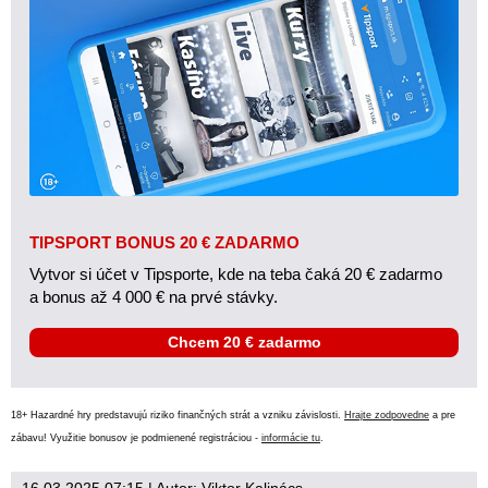
TIPSPORT BONUS 20 € ZADARMO
Vytvor si účet v Tipsporte, kde na teba čaká 20 € zadarmo
a bonus až 4 000 € na prvé stávky.
Chcem 20 € zadarmo
18+ Hazardné hry predstavujú riziko finančných strát a vzniku závislosti.
Hrajte zodpovedne
a pre
zábavu! Využitie bonusov je podmienené registráciou -
informácie tu
.
16.03.2025 07:15
| Autor:
Viktor Kalinács