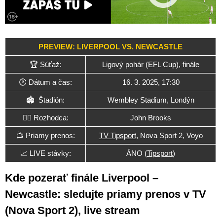
PREVIEW: LIVERPOOL VS. NEWCASTLE
🏆 Súťaž:
Ligový pohár (EFL Cup), finále
🕐 Dátum a čas:
16. 3. 2025, 17:30
🏟 Štadión:
Wembley Stadium, Londýn
🧑‍⚖️ Rozhodca:
John Brooks
📺 Priamy prenos:
TV Tipsport
, Nova Sport 2, Voyo
📈 LIVE stávky:
ÁNO (
Tipsport
)
Kde pozerať finále Liverpool –
Newcastle: sledujte priamy prenos v TV
(Nova Sport 2), live stream