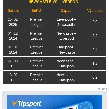
NEWCASTLE VS. LIVERPOOL
Dátum
Súťaž
Zápas
Výsledok
26. 02.
Premier
Liverpool
–
2:0
2025
League
Newcastle
04. 12.
Premier
Newcastle –
3:3
2024
League
Liverpool
01. 01.
Premier
Liverpool
–
4:2
2024
League
Newcastle
27. 08.
Premier
Newcastle –
1:2
2023
League
Liverpool
18. 02.
Premier
Newcastle –
0:2
2023
League
Liverpool