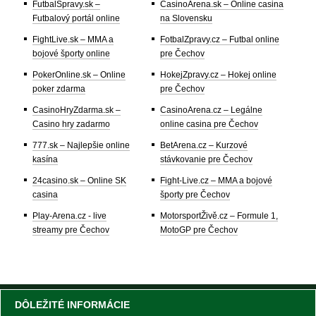
FutbalSpravy.sk –
CasinoArena.sk – Online casina
Futbalový portál online
na Slovensku
FightLive.sk – MMA a
FotbalZpravy.cz – Futbal online
bojové športy online
pre Čechov
PokerOnline.sk – Online
HokejZpravy.cz – Hokej online
poker zdarma
pre Čechov
CasinoHryZdarma.sk –
CasinoArena.cz – Legálne
Casino hry zadarmo
online casina pre Čechov
777.sk – Najlepšie online
BetArena.cz – Kurzové
kasína
stávkovanie pre Čechov
24casino.sk – Online SK
Fight-Live.cz – MMA a bojové
casina
športy pre Čechov
Play-Arena.cz - live
MotorsportŽivě.cz – Formule 1,
streamy pre Čechov
MotoGP pre Čechov
DÔLEŽITÉ INFORMÁCIE