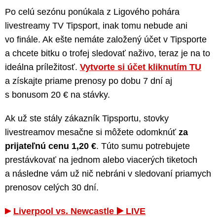
Po celú sezónu ponúkala z Ligového pohára
livestreamy TV Tipsport, inak tomu nebude ani
vo finále. Ak ešte nemáte založený účet v Tipsporte
a chcete bitku o trofej sledovať naživo, teraz je na to
ideálna príležitosť.
Vytvorte si účet kliknutím TU
a získajte priame prenosy po dobu 7 dní aj
s bonusom 20 € na stávky.
Ak už ste stály zákazník Tipsportu, stovky
livestreamov mesačne si môžete odomknúť
za
prijateľnú cenu 1,20 €
. Túto sumu potrebujete
prestávkovať na jednom alebo viacerých tiketoch
a následne vám už nič nebráni v sledovaní priamych
prenosov celých 30 dní.
Liverpool vs. Newcastle ▶️ LIVE