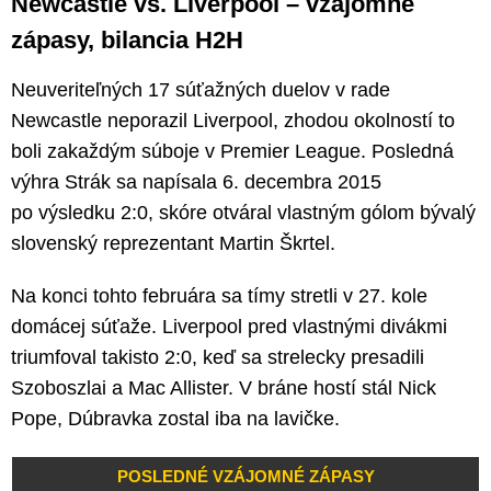
Newcastle vs. Liverpool – vzájomné
zápasy, bilancia H2H
Neuveriteľných 17 súťažných duelov v rade
Newcastle neporazil Liverpool, zhodou okolností to
boli zakaždým súboje v Premier League. Posledná
výhra Strák sa napísala 6. decembra 2015
po výsledku 2:0, skóre otváral vlastným gólom bývalý
slovenský reprezentant Martin Škrtel.
Na konci tohto februára sa tímy stretli v 27. kole
domácej súťaže. Liverpool pred vlastnými divákmi
triumfoval takisto 2:0, keď sa strelecky presadili
Szoboszlai a Mac Allister. V bráne hostí stál Nick
Pope, Dúbravka zostal iba na lavičke.
POSLEDNÉ VZÁJOMNÉ ZÁPASY