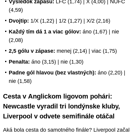
Výsledok zápasu:
LFC (1,74) | X (4,00) | NUFC
(4,59)
Dvojtip:
1/X (1,22) | 1/2 (1,27) | X/2 (2,16)
Každý tím dá 1 a viac gólov:
áno (1,67) | nie
(2,08)
2,5 gólu v zápase:
menej (2,14) | viac (1,75)
Penalta:
áno (3,15) | nie (1,30)
Padne gól hlavou (bez vlastných):
áno (2,20) |
nie (1,58)
Cesta v Anglickom ligovom pohári:
Newcastle vyradil tri londýnske kluby,
Liverpool v odvete semifinále otáčal
Aká bola cesta do samotného finále? Liverpool začal