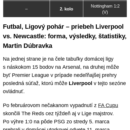
Nottingham 1:2
–
2. kolo
(V)
Futbal, Ligový pohár – priebeh Liverpool
vs. Newcastle: forma, výsledky, štatistiky,
Martin Dúbravka
Na jednej strane je na čele tabuľky domácej ligy
s náskokom 15 bodov na Arsenal, na druhej môže
byť Premier League v prípade nedeľňajšej prehry
posledná súťaž, ktorú môže
Liverpool
v tejto sezóne
ovládnuť.
Po februárovom nečakanom vypadnutí z
FA Cupu
skončili The Reds cez týždeň aj v Lige majstrov.
Po výhre 1:0 na pôde PSG zo stredy 5. marca
prehrali v domácej utorkovej odvete 11. marca