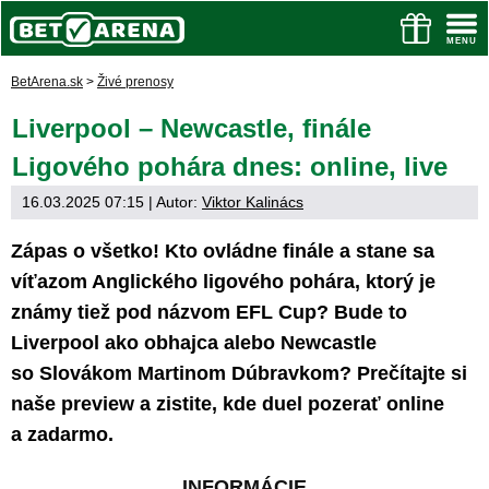
BetArena.sk
>
Živé prenosy
Liverpool – Newcastle, finále
Ligového pohára dnes: online, live
16.03.2025 07:15
| Autor:
Viktor Kalinács
Zápas o všetko! Kto ovládne finále a stane sa
víťazom Anglického ligového pohára, ktorý je
známy tiež pod názvom EFL Cup? Bude to
Liverpool ako obhajca alebo Newcastle
so Slovákom Martinom Dúbravkom? Prečítajte si
naše preview a zistite, kde duel pozerať online
a zadarmo.
INFORMÁCIE