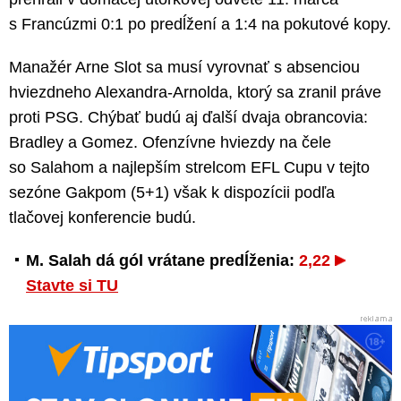
s Francúzmi 0:1 po predĺžení a 1:4 na pokutové kopy.
Manažér Arne Slot sa musí vyrovnať s absenciou
hviezdneho Alexandra-Arnolda, ktorý sa zranil práve
proti PSG. Chýbať budú aj ďalší dvaja obrancovia:
Bradley a Gomez. Ofenzívne hviezdy na čele
so Salahom a najlepším strelcom EFL Cupu v tejto
sezóne Gakpom (5+1) však k dispozícii podľa
tlačovej konferencie budú.
M. Salah dá gól vrátane predĺženia:
2,22
Stavte si TU