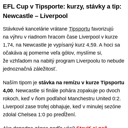
EFL Cup v Tipsporte: kurzy, stávky a tip:
Newcastle – Liverpool
Stávkové kancelárie vrátane
Tipsportu
favorizujú
na výhru v riadnom hracom čase Liverpool v kurze
1,74, na Newcastle je vypísaný kurz 4,59. A hoci sa
očakáva aj pomerne veľa gólov, myslíme si,
že vzhľadom na nabitý program Liverpoolu to nebude
jednoznačná záležitosť.
Naším tipom je
stávka na remízu v kurze Tipsportu
4,00
. Newcastle si finále pohára zopakuje po dvoch
rokoch, keď v ňom podľahol Manchestru United 0:2.
Liverpool zase trofej obhajuje, keď v minulej sezóne
zdolal Chelsea 1:0 po predĺžení.