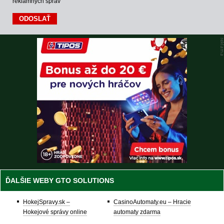
reklamných správ
ĎALŠIE WEBY GTO SOLUTIONS
HokejSpravy.sk –
CasinoAutomaty.eu – Hracie
Hokejové správy online
automaty zdarma