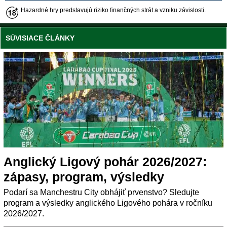
Hazardné hry predstavujú riziko finančných strát a vzniku závislosti.
SÚVISIACE ČLÁNKY
Anglický Ligový pohár 2026/2027:
zápasy, program, výsledky
Podarí sa Manchestru City obhájiť prvenstvo? Sledujte
program a výsledky anglického Ligového pohára v ročníku
2026/2027.