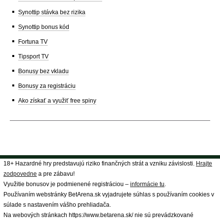
Synottip stávka bez rizika
Synottip bonus kód
Fortuna TV
Tipsport TV
Bonusy bez vkladu
Bonusy za registráciu
Ako získať a využiť free spiny
18+ Hazardné hry predstavujú riziko finančných strát a vzniku závislosti.
Hrajte
zodpovedne
a pre zábavu!
Využitie bonusov je podmienené registráciou –
informácie tu
.
Používaním webstránky BetArena.sk vyjadrujete súhlas s používaním cookies v
súlade s nastavením vášho prehliadača.
Na webových stránkach https://www.betarena.sk/ nie sú prevádzkované