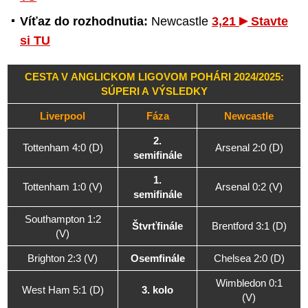
Víťaz do rozhodnutia:
Newcastle
3,21
Stavte
si TU
CESTA V ANGLICKOM LIGOVOM POHÁRI 2024/2025:
SÚPERI A VÝSLEDKY
Liverpool
Fáza
Newcastle
2.
Tottenham 4:0 (D)
Arsenal 2:0 (D)
semifinále
1.
Tottenham 1:0 (V)
Arsenal 0:2 (V)
semifinále
Southampton 1:2
Štvrťfinále
Brentford 3:1 (D)
(V)
Brighton 2:3 (V)
Osemfinále
Chelsea 2:0 (D)
Wimbledon 0:1
West Ham 5:1 (D)
3. kolo
(V)