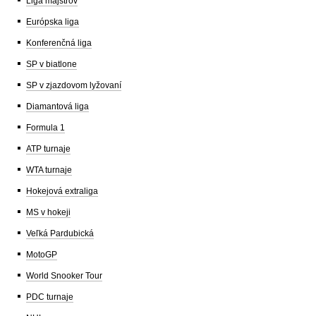
Liga majstrov
Európska liga
Konferenčná liga
SP v biatlone
SP v zjazdovom lyžovaní
Diamantová liga
Formula 1
ATP turnaje
WTA turnaje
Hokejová extraliga
MS v hokeji
Veľká Pardubická
MotoGP
World Snooker Tour
PDC turnaje