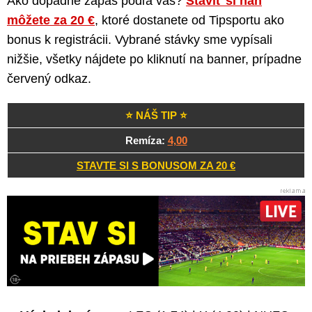
Ako dopadne zápas podľa vás?
Staviť si naň
môžete za 20 €
, ktoré dostanete od Tipsportu ako
bonus k registrácii. Vybrané stávky sme vypísali
nižšie, všetky nájdete po kliknutí na banner, prípadne
červený odkaz.
⭐ NÁŠ TIP ⭐
Remíza:
4,00
STAVTE SI S BONUSOM ZA 20 €