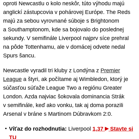
oproti Newcastlu o kolo neskôr, túto výhodu majú
anglickí zástupcovia v pohárovej Európe. The Reds
majú za sebou vyrovnané súboje s Brightonom
a Southamptonom, kde sa bojovalo do poslednej
sekundy. V semifinále Liverpool najprv síce prehral
na pôde Tottenhamu, ale v domácej odvete nedal
Spurs šancu.
Newcastle vyradil tri kluby z Londýna z
Premier
League
a štyri, ak počítame aj Wimbledon, ktorý je
súčasťou súťaže League Two a regiónu Greater
London. Azda najviac šokovala dominancia Strák
v semifinále, keď ako vonku, tak aj doma porazili
Arsenal v bráne s Martinom Dúbravkom 2:0.
Víťaz do rozhodnutia:
Liverpool
1,37
Stavte si
TU