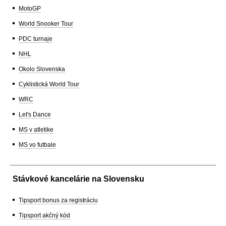
MotoGP
World Snooker Tour
PDC turnaje
NHL
Okolo Slovenska
Cyklistická World Tour
WRC
Let's Dance
MS v atletike
MS vo futbale
Stávkové kancelárie na Slovensku
Tipsport bonus za registráciu
Tipsport akčný kód