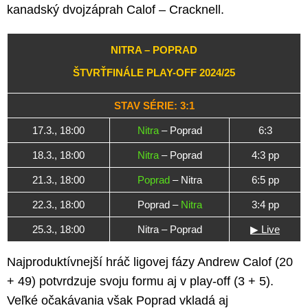
kanadský dvojzáprah Calof – Cracknell.
NITRA – POPRAD
ŠTVRŤFINÁLE PLAY-OFF 2024/25
STAV SÉRIE: 3:1
17.3., 18:00
Nitra
– Poprad
6:3
18.3., 18:00
Nitra
– Poprad
4:3 pp
21.3., 18:00
Poprad
– Nitra
6:5 pp
22.3., 18:00
Poprad –
Nitra
3:4 pp
25.3., 18:00
Nitra – Poprad
▶ Live
Najproduktívnejší hráč ligovej fázy Andrew Calof (20
+ 49) potvrdzuje svoju formu aj v play-off (3 + 5).
Veľké očakávania však Poprad vkladá aj