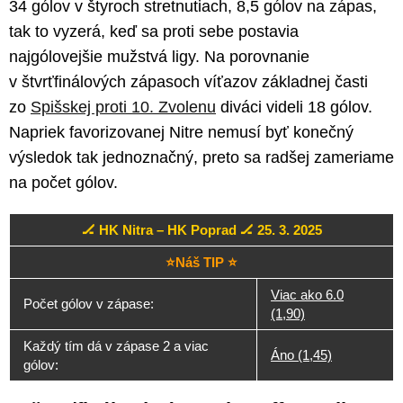
34 gólov v štyroch stretnutiach, 8,5 gólov na zápas,
tak to vyzerá, keď sa proti sebe postavia
najgólovejšie mužstvá ligy. Na porovnanie
v štvrťfinálových zápasoch víťazov základnej časti
zo
Spišskej proti 10. Zvolenu
diváci videli 18 gólov.
Napriek favorizovanej Nitre nemusí byť konečný
výsledok tak jednoznačný, preto sa radšej zameriame
na počet gólov.
🏒 HK Nitra – HK Poprad 🏒 25. 3. 2025
⭐Náš TIP ⭐
Viac ako 6.0
Počet gólov v zápase:
(1,90)
Každý tím dá v zápase 2 a viac
Áno (1,45)
gólov: