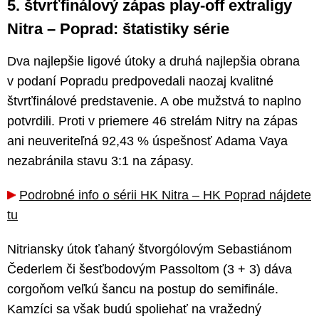
5. štvrťfinálový zápas play-off extraligy
Nitra – Poprad: štatistiky série
Dva najlepšie ligové útoky a druhá najlepšia obrana
v podaní Popradu predpovedali naozaj kvalitné
štvrťfinálové predstavenie. A obe mužstvá to naplno
potvrdili. Proti v priemere 46 strelám Nitry na zápas
ani neuveriteľná 92,43 % úspešnosť Adama Vaya
nezabránila stavu 3:1 na zápasy.
Podrobné info o sérii HK Nitra – HK Poprad nájdete
tu
Nitriansky útok ťahaný štvorgólovým Sebastiánom
Čederlem či šesťbodovým Passoltom (3 + 3) dáva
corgoňom veľkú šancu na postup do semifinále.
Kamzíci sa však budú spoliehať na vražedný