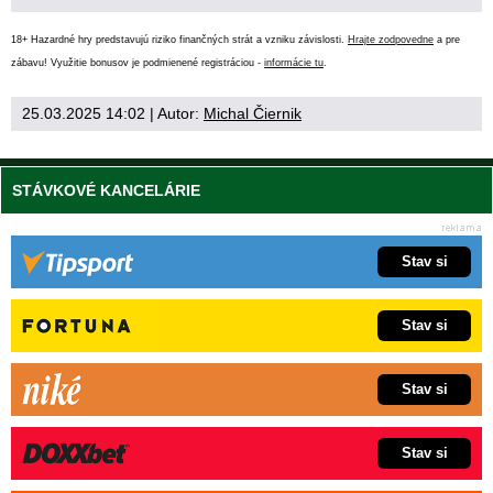
18+ Hazardné hry predstavujú riziko finančných strát a vzniku závislosti.
Hrajte zodpovedne
a pre
zábavu! Využitie bonusov je podmienené registráciou -
informácie tu
.
25.03.2025 14:02
| Autor:
Michal Čiernik
STÁVKOVÉ KANCELÁRIE
Stav si
Stav si
Stav si
Stav si