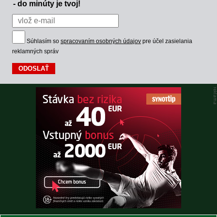
- do minúty je tvoj!
Súhlasím so
spracovaním osobných údajov
pre účel zasielania
reklamných správ