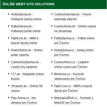
ĎALŠIE WEBY GTO SOLUTIONS
HokejSpravy.sk –
CasinoAutomaty.eu – Hracie
Hokejové správy online
automaty zdarma
FutbalSpravy.sk –
CasinoArena.sk – Online casina
Futbalový portál online
na Slovensku
FightLive.sk – MMA a
FotbalZpravy.cz – Futbal online
bojové športy online
pre Čechov
PokerOnline.sk – Online
HokejZpravy.cz – Hokej online
poker zdarma
pre Čechov
CasinoHryZdarma.sk –
CasinoArena.cz – Legálne
Casino hry zadarmo
online casina pre Čechov
777.sk – Najlepšie online
BetArena.cz – Kurzové
kasína
stávkovanie pre Čechov
24casino.sk – Online SK
Fight-Live.cz – MMA a bojové
casina
športy pre Čechov
Play-Arena.cz - live
MotorsportŽivě.cz – Formule 1,
streamy pre Čechov
MotoGP pre Čechov