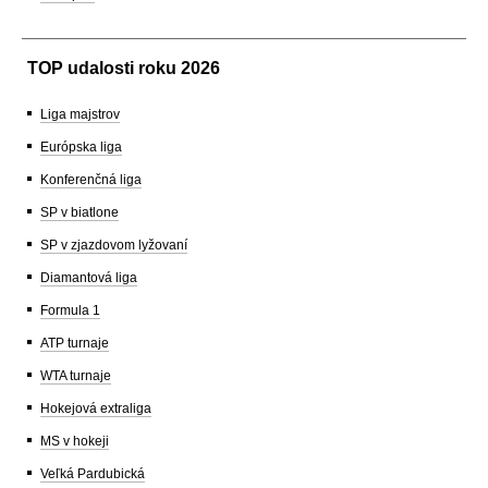
TOP udalosti roku 2026
Liga majstrov
Európska liga
Konferenčná liga
SP v biatlone
SP v zjazdovom lyžovaní
Diamantová liga
Formula 1
ATP turnaje
WTA turnaje
Hokejová extraliga
MS v hokeji
Veľká Pardubická