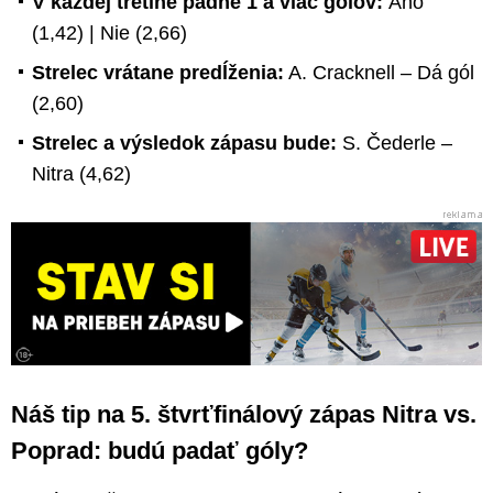
V každej tretine padne 1 a viac gólov:
Áno
(1,42) | Nie (2,66)
Strelec vrátane predĺženia:
A. Cracknell – Dá gól
(2,60)
Strelec a výsledok zápasu bude:
S. Čederle –
Nitra (4,62)
Náš tip na 5. štvrťfinálový zápas Nitra vs.
Poprad: budú padať góly?