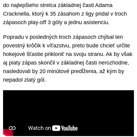
do najlepšieho strelca základnej časti Adama
Cracknella, ktorý k 35 zásahom z ligy pridal v troch
zápasoch play-off 3 góly a jednu asistenciu.
Popradu v posledných troch zápasoch chýbal ten
povestný krôčik k víťazstvu, preto bude chcieť určite
hokejové šťastie prikloniť na svoju stranu. Ak by však
aj piaty zápas skončil v základnej časti nerozhodne,
nasledovali by 20 minútové predĺženia, až kým by
nepadol zlatý gól.