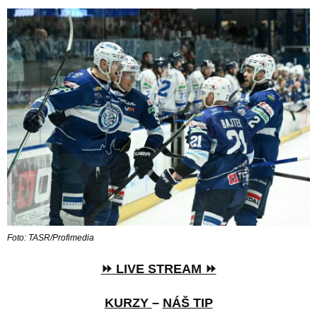
Foto: TASR/Profimedia
⏩ LIVE STREAM ⏩
KURZY
–
NÁŠ TIP