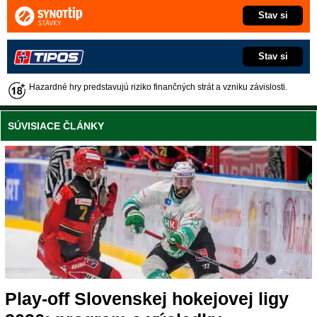
Stav si
Stav si
Hazardné hry predstavujú riziko finančných strát a vzniku závislosti.
SÚVISIACE ČLÁNKY
Play-off Slovenskej hokejovej ligy