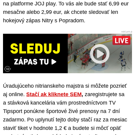
na platforme JOJ play. To vás ale bude stať 6,99 eur
mesačne alebo 2,99 eur, ak chcete sledovať len
hokejový zápas Nitry s Popradom.
Úradujúceho nitrianskeho majstra si môžete pozrieť
aj online.
Stačí ak kliknete SEM
,
zaregistrujete sa
a stávková kancelária vám prostredníctvom TV
Tipsport ponúkne športové živé prenosy na 7 dní
zadarmo. Po uplynutí tejto doby stačí raz za mesiac
staviť tiket v hodnote 1,2 € a budete si môcť opäť