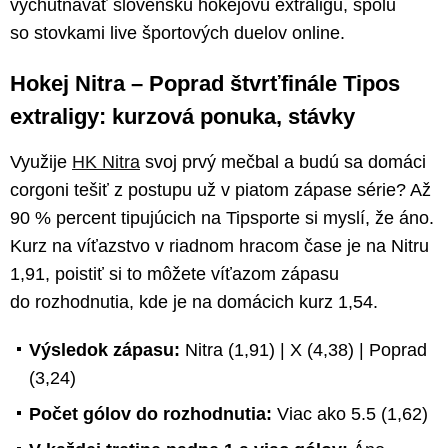
vychutnávať slovenskú hokejovú extraligu, spolu
so stovkami live športových duelov online.
Hokej Nitra – Poprad štvrťfinále Tipos
extraligy: kurzová ponuka, stávky
Využije
HK Nitra
svoj prvý mečbal a budú sa domáci
corgoni tešiť z postupu už v piatom zápase série? Až
90 % percent tipujúcich na Tipsporte si myslí, že áno.
Kurz na víťazstvo v riadnom hracom čase je na Nitru
1,91, poistiť si to môžete víťazom zápasu
do rozhodnutia, kde je na domácich kurz 1,54.
Výsledok zápasu:
Nitra (1,91) | X (4,38) | Poprad
(3,24)
Počet gólov do rozhodnutia:
Viac ako 5.5 (1,62)