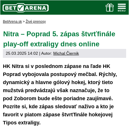
BetArena.sk
>
Živé prenosy
Nitra – Poprad 5. zápas štvrťfinále
play-off extraligy dnes online
25.03.2025 14:02
| Autor:
Michal Čiernik
HK Nitra si v poslednom zápase na ľade HK
Poprad vybojovala postupový mečbal. Rýchly,
dynamický a hlavne gólový hokej, ktorý tieto
mužstvá predvádzajú však naznačuje, že to
pod Zoborom bude ešte poriadne zaujímavé.
Pozrite si, kde zápas sledovať naživo a kto je
favorit v piatom zápase štvrťfinále hokejovej
Tipos extraligy.