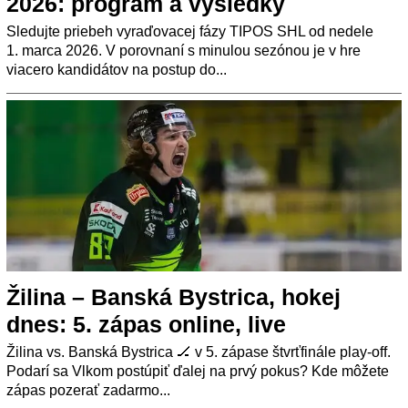
2026: program a výsledky
Sledujte priebeh vyraďovacej fázy TIPOS SHL od nedele
1. marca 2026. V porovnaní s minulou sezónou je v hre
viacero kandidátov na postup do...
Žilina – Banská Bystrica, hokej
dnes: 5. zápas online, live
Žilina vs. Banská Bystrica 🏒 v 5. zápase štvrťfinále play-off.
Podarí sa Vlkom postúpiť ďalej na prvý pokus? Kde môžete
zápas pozerať zadarmo...