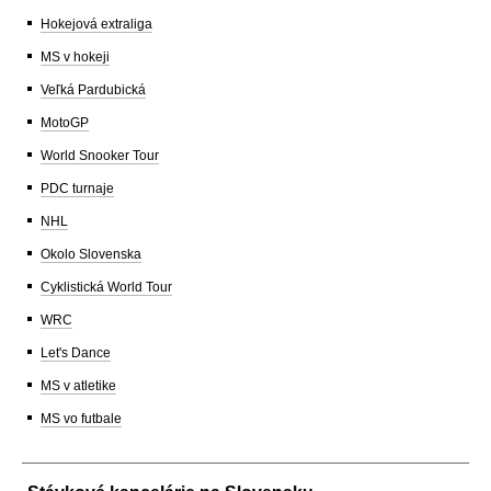
Hokejová extraliga
MS v hokeji
Veľká Pardubická
MotoGP
World Snooker Tour
PDC turnaje
NHL
Okolo Slovenska
Cyklistická World Tour
WRC
Let's Dance
MS v atletike
MS vo futbale