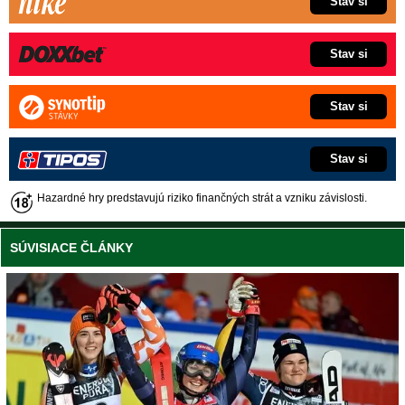
Stav si
Stav si
Stav si
Stav si
Hazardné hry predstavujú riziko finančných strát a vzniku závislosti.
SÚVISIACE ČLÁNKY