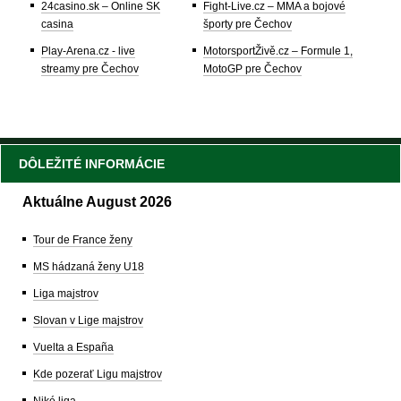
24casino.sk – Online SK
Fight-Live.cz – MMA a bojové
casina
športy pre Čechov
Play-Arena.cz - live
MotorsportŽivě.cz – Formule 1,
streamy pre Čechov
MotoGP pre Čechov
DÔLEŽITÉ INFORMÁCIE
Aktuálne August 2026
Tour de France ženy
MS hádzaná ženy U18
Liga majstrov
Slovan v Lige majstrov
Vuelta a España
Kde pozerať Ligu majstrov
Niké liga