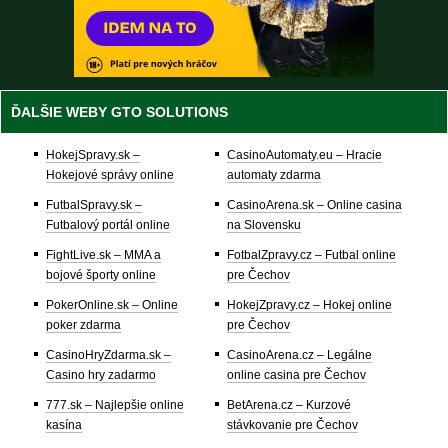
ĎALŠIE WEBY GTO SOLUTIONS
HokejSpravy.sk –
CasinoAutomaty.eu – Hracie
Hokejové správy online
automaty zdarma
FutbalSpravy.sk –
CasinoArena.sk – Online casina
Futbalový portál online
na Slovensku
FightLive.sk – MMA a
FotbalZpravy.cz – Futbal online
bojové športy online
pre Čechov
PokerOnline.sk – Online
HokejZpravy.cz – Hokej online
poker zdarma
pre Čechov
CasinoHryZdarma.sk –
CasinoArena.cz – Legálne
Casino hry zadarmo
online casina pre Čechov
777.sk – Najlepšie online
BetArena.cz – Kurzové
kasína
stávkovanie pre Čechov