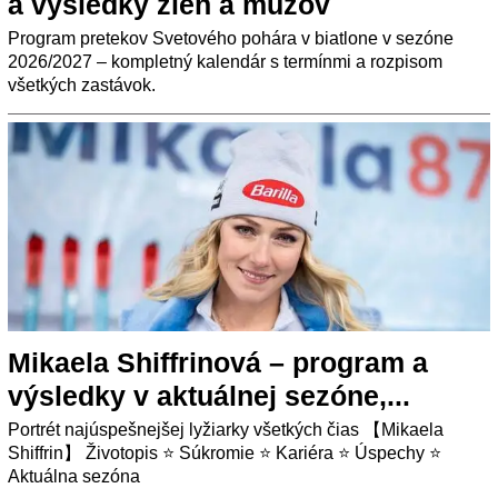
a výsledky žien a mužov
Program pretekov Svetového pohára v biatlone v sezóne
2026/2027 – kompletný kalendár s termínmi a rozpisom
všetkých zastávok.
Mikaela Shiffrinová – program a
výsledky v aktuálnej sezóne,...
Portrét najúspešnejšej lyžiarky všetkých čias 【Mikaela
Shiffrin】 Životopis ⭐ Súkromie ⭐ Kariéra ⭐ Úspechy ⭐
Aktuálna sezóna