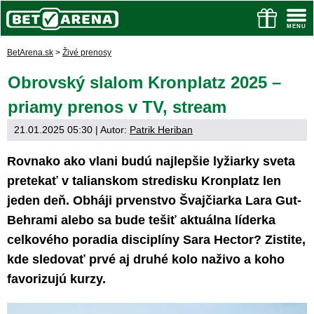
BetArena.sk
>
Živé prenosy
Obrovský slalom Kronplatz 2025 –
priamy prenos v TV, stream
21.01.2025 05:30
| Autor:
Patrik Heriban
Rovnako ako vlani budú najlepšie lyžiarky sveta
pretekať v talianskom stredisku Kronplatz len
jeden deň. Obháji prvenstvo Švajčiarka Lara Gut-
Behrami alebo sa bude tešiť aktuálna líderka
celkového poradia disciplíny Sara Hector? Zistite,
kde sledovať prvé aj druhé kolo naživo a koho
favorizujú kurzy.