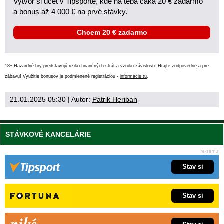
Vytvor si účet v Tipsporte, kde na teba čaká 20 € zadarmo
a bonus až 4 000 € na prvé stávky.
Chcem 20 € zadarmo
18+ Hazardné hry predstavujú riziko finančných strát a vzniku závislosti.
Hrajte zodpovedne
a pre
zábavu! Využitie bonusov je podmienené registráciou -
informácie tu
.
21.01.2025 05:30
| Autor:
Patrik Heriban
STÁVKOVÉ KANCELÁRIE
Stav si
Stav si