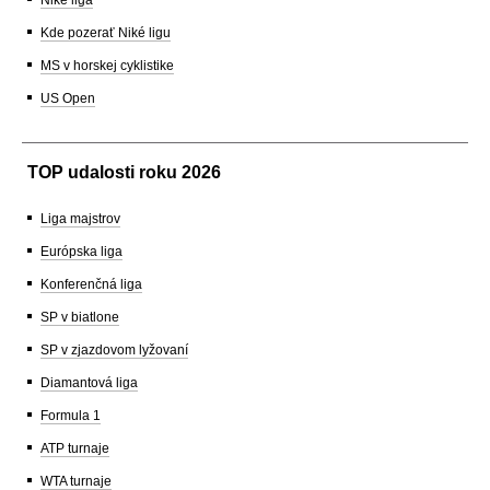
Kde pozerať Niké ligu
MS v horskej cyklistike
US Open
TOP udalosti roku 2026
Liga majstrov
Európska liga
Konferenčná liga
SP v biatlone
SP v zjazdovom lyžovaní
Diamantová liga
Formula 1
ATP turnaje
WTA turnaje