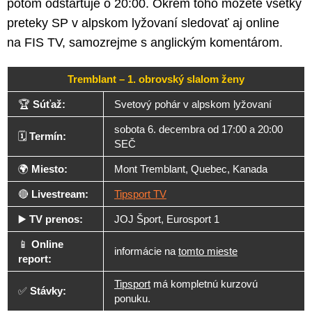
potom odštartuje o 20:00. Okrem toho môžete všetky
preteky SP v alpskom lyžovaní sledovať aj online
na FIS TV, samozrejme s anglickým komentárom.
Tremblant – 1. obrovský slalom ženy
🏆
Súťaž:
Svetový pohár v alpskom lyžovaní
sobota 6. decembra od 17:00 a 20:00
🗓️
Termín:
SEČ
🌍
Miesto:
Mont Tremblant, Quebec, Kanada
🔴
Livestream:
Tipsport TV
▶️
TV prenos:
JOJ Šport, Eurosport 1
📱
Online
informácie na
tomto mieste
report:
Tipsport
má kompletnú kurzovú
✅
Stávky:
ponuku.