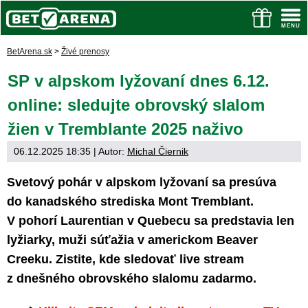
BetArena.sk
>
Živé prenosy
SP v alpskom lyžovaní dnes 6.12.
online: sledujte obrovský slalom
žien v Tremblante 2025 naživo
06.12.2025 18:35
| Autor:
Michal Čiernik
Svetový pohár v alpskom lyžovaní sa presúva
do kanadského strediska Mont Tremblant.
V pohorí Laurentian v Quebecu sa predstavia len
lyžiarky, muži súťažia v americkom Beaver
Creeku. Zistite, kde sledovať live stream
z dnešného obrovského slalomu zadarmo.