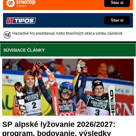
Stav si
Stav si
Hazardné hry predstavujú riziko finančných strát a vzniku závislosti.
SÚVISIACE ČLÁNKY
SP alpské lyžovanie 2026/2027:
program, bodovanie, výsledky