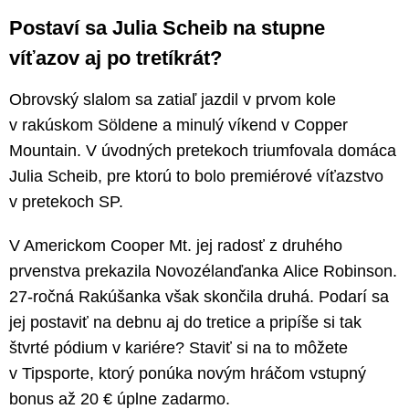
Postaví sa Julia Scheib na stupne
víťazov aj po tretíkrát?
Obrovský slalom sa zatiaľ jazdil v prvom kole
v rakúskom Söldene a minulý víkend v Copper
Mountain. V úvodných pretekoch triumfovala domáca
Julia Scheib, pre ktorú to bolo premiérové víťazstvo
v pretekoch SP.
V Americkom Cooper Mt. jej radosť z druhého
prvenstva prekazila Novozélanďanka Alice Robinson.
27-ročná Rakúšanka však skončila druhá. Podarí sa
jej postaviť na debnu aj do tretice a pripíše si tak
štvrté pódium v kariére? Staviť si na to môžete
v Tipsporte, ktorý ponúka novým hráčom vstupný
bonus až 20 € úplne zadarmo.