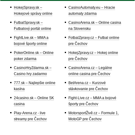
HokejSpravy.sk –
CasinoAutomaty.eu – Hracie
Hokejové správy online
automaty zdarma
FutbalSpravy.sk –
CasinoArena.sk – Online casina
Futbalový portál online
na Slovensku
FightLive.sk – MMA a
FotbalZpravy.cz – Futbal online
bojové športy online
pre Čechov
PokerOnline.sk – Online
HokejZpravy.cz – Hokej online
poker zdarma
pre Čechov
CasinoHryZdarma.sk –
CasinoArena.cz – Legálne
Casino hry zadarmo
online casina pre Čechov
777.sk – Najlepšie online
BetArena.cz – Kurzové
kasína
stávkovanie pre Čechov
24casino.sk – Online SK
Fight-Live.cz – MMA a bojové
casina
športy pre Čechov
Play-Arena.cz - live
MotorsportŽivě.cz – Formule 1,
streamy pre Čechov
MotoGP pre Čechov