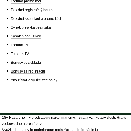
Fortuna promo kód
Doxxbet registračný bonus
Doxxbet skaut kód a promo kód
Synottip stávka bez rizika
Synottip bonus kód
Fortuna TV
Tipsport TV
Bonusy bez vkladu
Bonusy za registráciu
Ako získať a využiť free spiny
18+ Hazardné hry predstavujú riziko finančných strát a vzniku závislosti.
Hrajte
zodpovedne
a pre zábavu!
Využitie bonusov je podmienené registráciou –
informácie tu
.