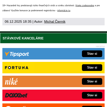
18+ Hazardné hry predstavujú riziko finančných strát a vzniku závislosti.
Hrajte zodpovedne
a pre
zábavu! Využitie bonusov je podmienené registráciou -
informácie tu
.
06.12.2025 18:35
| Autor:
Michal Čiernik
STÁVKOVÉ KANCELÁRIE
Stav si
Stav si
Stav si
Stav si