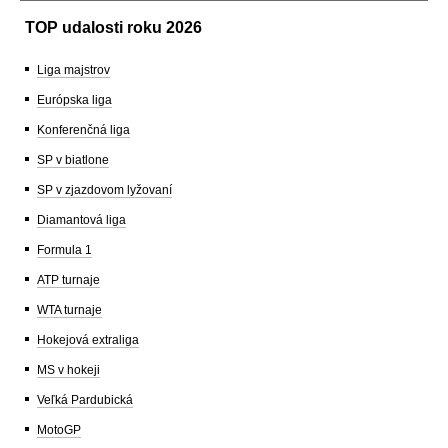
TOP udalosti roku 2026
Liga majstrov
Európska liga
Konferenčná liga
SP v biatlone
SP v zjazdovom lyžovaní
Diamantová liga
Formula 1
ATP turnaje
WTA turnaje
Hokejová extraliga
MS v hokeji
Veľká Pardubická
MotoGP