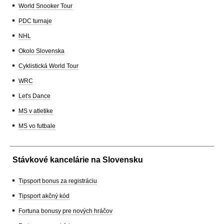
World Snooker Tour
PDC turnaje
NHL
Okolo Slovenska
Cyklistická World Tour
WRC
Let's Dance
MS v atletike
MS vo futbale
Stávkové kancelárie na Slovensku
Tipsport bonus za registráciu
Tipsport akčný kód
Fortuna bonusy pre nových hráčov