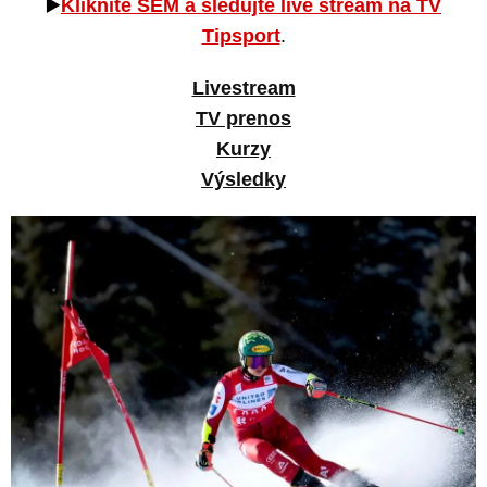
▶️
Kliknite SEM a sledujte live stream na TV
Tipsport
.
Livestream
TV prenos
Kurzy
Výsledky