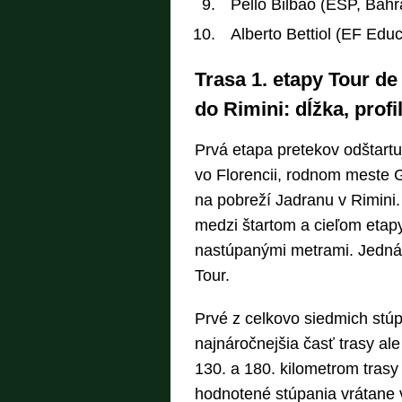
Pello Bilbao (ESP, Bahr
Alberto Bettiol (EF Edu
Trasa 1. etapy Tour de
do Rimini: dĺžka, prof
Prvá etapa pretekov odštart
vo Florencii, rodnom meste G
na pobreží Jadranu v Rimini.
medzi štartom a cieľom etapy 
nastúpanými metrami. Jedná 
Tour.
Prvé z celkovo siedmich stúp
najnáročnejšia časť trasy al
130. a 180. kilometrom trasy 
hodnotené stúpania vrátane 