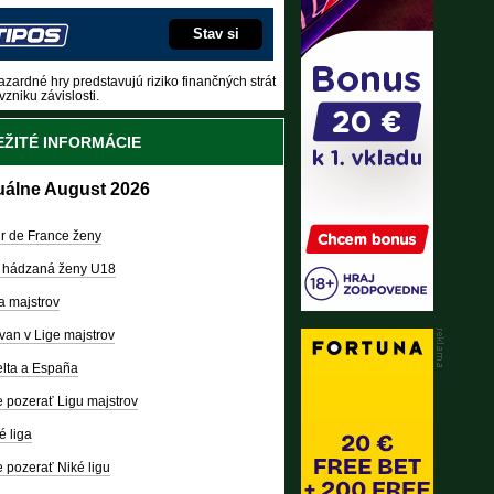
Stav si
zardné hry predstavujú riziko finančných strát
vzniku závislosti.
ŽITÉ INFORMÁCIE
uálne August 2026
r de France ženy
 hádzaná ženy U18
a majstrov
van v Lige majstrov
lta a España
 pozerať Ligu majstrov
é liga
 pozerať Niké ligu