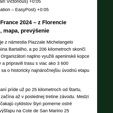
ain Victorious) +0:05
cation – EasyPost) +0:05
 France 2024 – z Florencie
il, mapa, prevýšenie
uje z námestia Piazzale Michelangelo
ina Bartaliho, a po 206 kilometroch skončí
 Organizátori naplno využili apeninské kopce
a pripravili trasu s viac ako 3 600
sa o historicky najnáročnejšiu úvodnú etapu
aní príde už po 25 kilometroch od štartu,
e začína až v poslednej tretine závodu. Medzi
čakajú cyklistov štyri pomerne ostré
výšľapu na Cote de San Marino 25