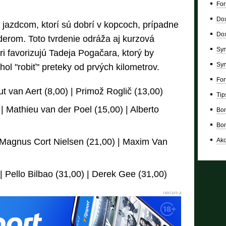
For
Dox
r jazdcom, ktorí sú dobrí v kopcoch, prípadne
Dox
derom. Toto tvrdenie odráža aj kurzová
Syn
 favorizujú Tadeja Pogačara, ktorý by
Syn
l "robiť" preteky od prvých kilometrov.
For
t van Aert (8,00) | Primož Roglič (13,00)
Tip
 Mathieu van der Poel (15,00) | Alberto
Bon
Bon
Ako
Magnus Cort Nielsen (21,00) | Maxim Van
 Pello Bilbao (31,00) | Derek Gee (31,00)