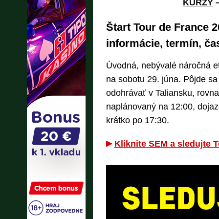
KURZY
Štart Tour de France 2
informácie, termín, ča
Úvodná, nebývalé náročná et
na sobotu 29. júna. Pôjde sa 
odohrávať v Taliansku, rovnak
naplánovaný na 12:00, dojazd 
krátko po 17:30.
Kliknite SEM a sledujte 