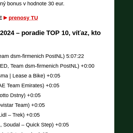
čný bonus v hodnote 30 eur.
E
prenosy TU
2024 – poradie TOP 10, víťaz, kto
eam dsm-firmenich PostNL) 5:07:22
NED, Team dsm-firmenich PostNL) +0:00
sma | Lease a Bike) +0:05
AE Team Emirates) +0:05
otto Dstny) +0:05
vistar Team) +0:05
dl – Trek) +0:05
 Soudal – Quick Step) +0:05