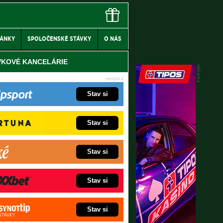
LÁNKY
SPOLOČENSKÉ STÁVKY
O NÁS
VKOVÉ KANCELÁRIE
Stav si
Stav si
Stav si
Stav si
Stav si