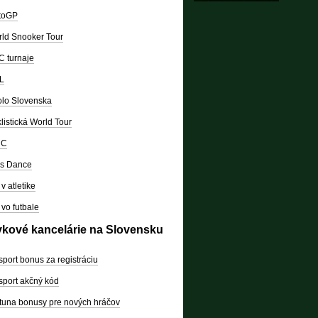
toGP
ld Snooker Tour
 turnaje
L
lo Slovenska
listická World Tour
RC
's Dance
v atletike
vo futbale
vkové kancelárie na Slovensku
sport bonus za registráciu
sport akčný kód
tuna bonusy pre nových hráčov