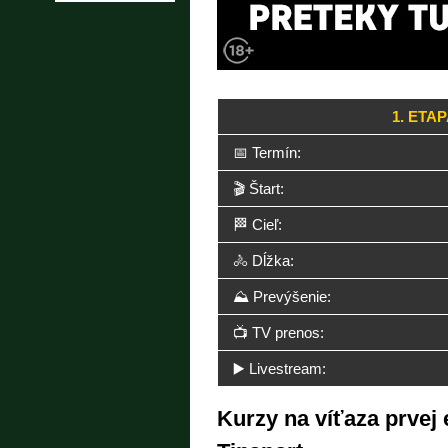
1. ETA
📅 Termín:
🎬 Štart:
🏁 Cieľ:
🚴 Dĺžka:
⛰️ Prevýšenie:
📺 TV prenos:
▶️ Livestream:
Kurzy na víťaza prvej