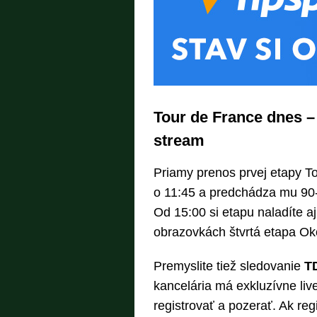
Tour de France dnes –
stream
Priamy prenos prvej etapy To
o 11:45 a predchádza mu 90
Od 15:00 si etapu naladíte a
obrazovkách štvrtá etapa Ok
Premyslite tiež sledovanie
TD
kancelária má exkluzívne liv
registrovať a pozerať. Ak re