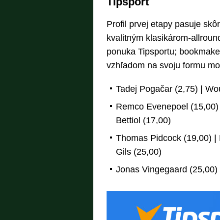
Tipsport
Profil prvej etapy pasuje skô
kvalitným klasikárom-allroun
ponuka Tipsportu; bookmakeri
vzhľadom na svoju formu moho
Tadej Pogačar (2,75) | Wou
Remco Evenepoel (15,00) |
Bettiol (17,00)
Thomas Pidcock (19,00) | 
Gils (25,00)
Jonas Vingegaard (25,00) |