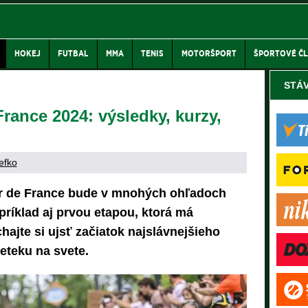
HOKEJ
FUTBAL
MMA
TENIS
MOTORŠPORT
ŠPORTOVÉ Č
STÁ
rance 2024: výsledky, kurzy,
efko
our de France bude v mnohých ohľadoch
ríklad aj prvou etapou, ktorá má
ajte si ujsť začiatok najslávnejšieho
eteku na svete.