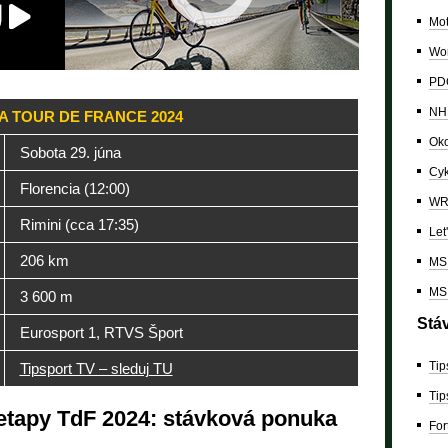
Mo
Wor
PDC
NH
PA TOUR DE FRANCE 2024
Oko
Sobota 29. júna
Cyk
Florencia (12:00)
W
Rimini (cca 17:35)
Let
206 km
MS 
MS 
3 600 m
Stá
Eurosport 1, RTVS Šport
Tip
Tipsport TV – sleduj TU
Tip
 etapy TdF 2024: stávková ponuka
For