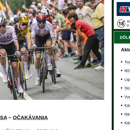
Ha
a 
DÔLE
Akt
Tou
MS
Lig
Slo
Vue
Kde
Nik
SA
–
OČAKÁVANIA
Kde