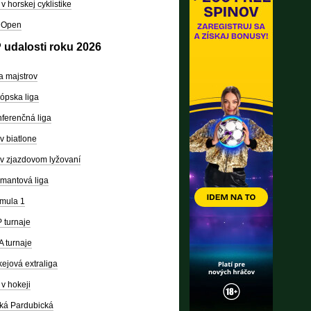
v horskej cyklistike
 Open
 udalosti roku 2026
a majstrov
ópska liga
ferenčná liga
v biatlone
v zjazdovom lyžovaní
mantová liga
mula 1
 turnaje
 turnaje
ejová extraliga
v hokeji
ká Pardubická