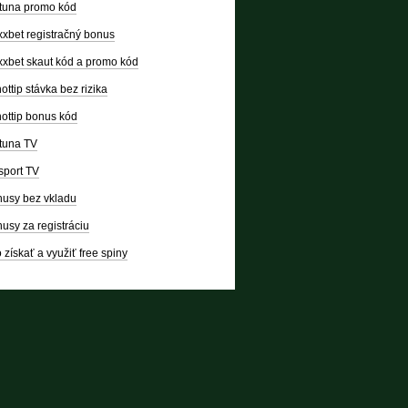
tuna promo kód
xbet registračný bonus
xbet skaut kód a promo kód
ottip stávka bez rizika
ottip bonus kód
tuna TV
sport TV
usy bez vkladu
usy za registráciu
 získať a využiť free spiny