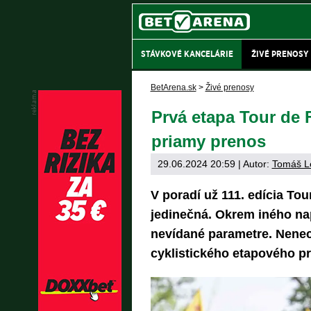
STÁVKOVÉ KANCELÁRIE
ŽIVÉ PRENOSY
BetArena.sk
>
Živé prenosy
Prvá etapa Tour de F
priamy prenos
29.06.2024 20:59
| Autor:
Tomáš L
V poradí už 111. edícia T
jedinečná. Okrem iného nap
nevídané parametre. Nenech
cyklistického etapového pr