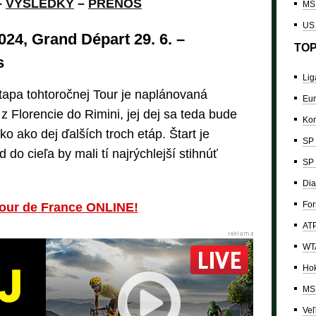
–
VÝSLEDKY
–
PRENOS
MS 
US
024, Grand Départ 29. 6. –
TOP
s
Lig
apa tohtoročnej Tour je naplánovaná
Eur
z Florencie do Rimini, jej dej sa teda bude
Kon
o ako dej ďalších troch etáp. Štart je
SP 
do cieľa by mali tí najrýchlejší stihnúť
SP 
Dia
For
Tour de France ONLINE!
ATP
WTA
Hok
MS 
Veľ