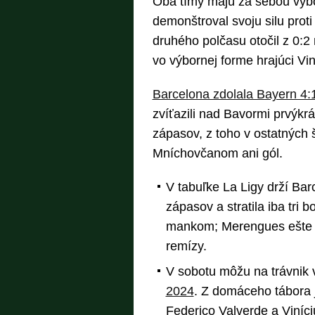
Oba tímy majú za sebou výbo
demonštroval svoju silu proti
druhého polčasu otočil z 0:2
vo výbornej forme hrajúci Vin
Barcelona zdolala Bayern 4:
zvíťazili nad Bavormi prvýkrá
zápasov, z toho v ostatných 
Mníchovčanom ani gól.
V tabuľke La Ligy drží Bar
zápasov a stratila iba tri 
mankom; Merengues ešte ne
remízy.
V sobotu môžu na trávnik 
2024
. Z domáceho tábora 
Federico Valverde a Viníc