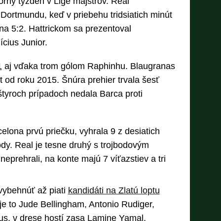
rný týždeň v Lige majstrov. Real
 Dortmundu, keď v priebehu tridsiatich minút
 na 5:2. Hattrickom sa prezentoval
ícius Junior.
1
aj vďaka trom gólom Raphinhu. Blaugranas
t od roku 2015. Šnúra prehier trvala šesť
štyroch prípadoch nedala Barca proti
celona prvú priečku, vyhrala 9 z desiatich
body. Real je tesne druhý s trojbodovým
prehrali, na konte majú 7 víťazstiev a tri
vybehnúť až piati
kandidáti na Zlatú loptu
je to Jude Bellingham, Antonio Rudiger,
ius, v drese hostí zasa Lamine Yamal.