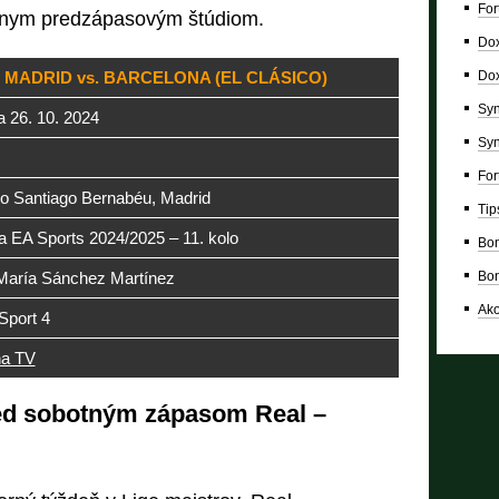
For
álnym predzápasovým štúdiom.
Dox
Dox
 MADRID vs. BARCELONA (EL CLÁSICO)
Syn
 26. 10. 2024
Syn
For
io Santiago Bernabéu, Madrid
Tip
a EA Sports 2024/2025 – 11. kolo
Bon
Bon
María Sánchez Martínez
Ako
Sport 4
na TV
red sobotným zápasom Real –