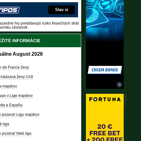
Stav si
zardné hry predstavujú riziko finančných strát
vzniku závislosti.
ŽITÉ INFORMÁCIE
uálne August 2026
r de France ženy
 hádzaná ženy U18
a majstrov
van v Lige majstrov
lta a España
 pozerať Ligu majstrov
é liga
 pozerať Niké ligu