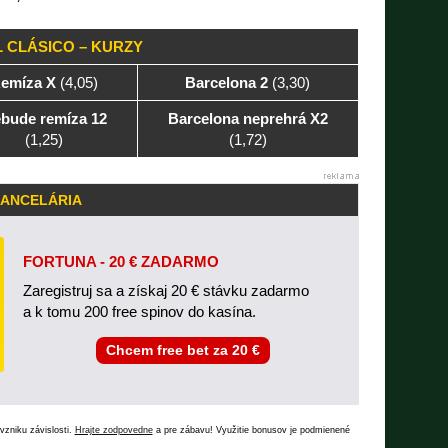
L CLÁSICO – KURZY
emíza X
(4,05)
Barcelona 2
(3,30)
bude remíza 12
Barcelona neprehrá X2
(1,25)
(1,72)
KANCELÁRIA
FORTUNA - 20 € ZADARMO
Zaregistruj sa a získaj 20 € stávku zadarmo
a k tomu 200 free spinov do kasína.
Chcem free bet za 20 €
vzniku závislosti.
Hrajte zodpovedne
a pre zábavu! Využitie bonusov je podmienené