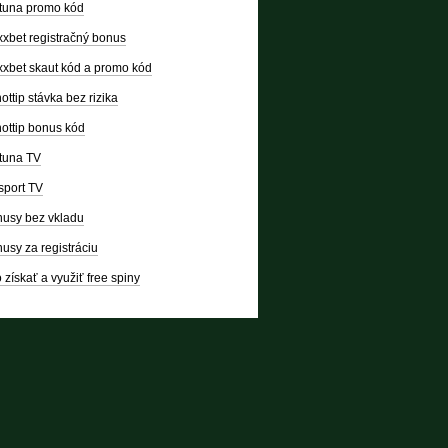
tuna promo kód
xbet registračný bonus
xbet skaut kód a promo kód
ottip stávka bez rizika
ottip bonus kód
tuna TV
sport TV
usy bez vkladu
usy za registráciu
 získať a využiť free spiny