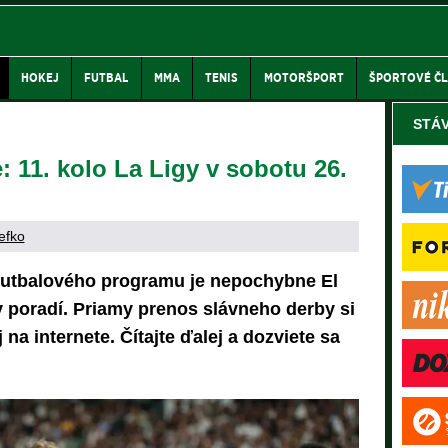
HOKEJ
FUTBAL
MMA
TENIS
MOTORŠPORT
ŠPORTOVÉ Č
STÁ
: 11. kolo La Ligy v sobotu 26.
efko
futbalového programu je nepochybne El
 v poradí. Priamy prenos slávneho derby si
j na internete. Čítajte ďalej a dozviete sa