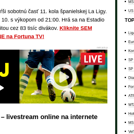
MS 
ši sobotnú časť 11. kola španielskej La Ligy.
US
 10. s výkopom od 21:00. Hrá sa na Estadio
TOP
tou cez 83 tisíc divákov.
Kliknite SEM
Lig
NE na Fortuna TV!
Eur
Kon
SP 
SP 
Dia
For
ATP
WTA
Hok
– livestream online na internete
MS 
Veľ