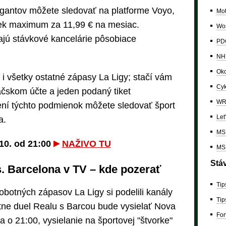
gantov môžete sledovať na platforme Voyo,
Mo
íček maximum za 11,99 € na mesiac.
Wor
ajú stávkové kancelárie pôsobiace
PDC
NH
Oko
 i všetky ostatné zápasy La Ligy; stačí vám
Cyk
ráčskom účte a jeden podaný tiket
W
ení týchto podmienok môžete sledovať šport
Let
a.
MS 
 10. od 21:00
NAŽIVO TU
MS 
Stá
. Barcelona v TV – kde pozerať
Tip
botných zápasov La Ligy si podelili kanály
Tip
étne duel Realu s Barcou bude vysielať Nova
For
na o 21:00, vysielanie na športovej "štvorke"