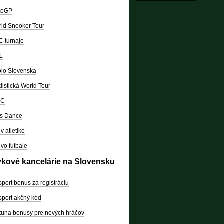
toGP
ld Snooker Tour
 turnaje
L
lo Slovenska
listická World Tour
RC
's Dance
v atletike
vo futbale
vkové kancelárie na Slovensku
sport bonus za registráciu
sport akčný kód
tuna bonusy pre nových hráčov