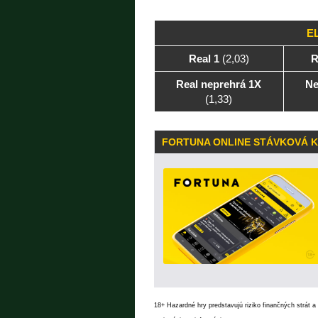
E
Real 1
(2,03)
R
Real neprehrá 1X
Ne
(1,33)
FORTUNA ONLINE STÁVKOVÁ 
18+ Hazardné hry predstavujú riziko finančných strát a 