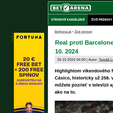
STÁVKOVÉ KANCELÁRIE
ŽIVÉ PRENOSY
BetArena.sk
>
Živé prenosy
Real proti Barcelone
10. 2024
26.10.2024 04:00
| Autor:
Tomáš L
Highlightom víkendového 
Cásico, historicky už 258.
môžete pozrieť v televízii a
ako na to.