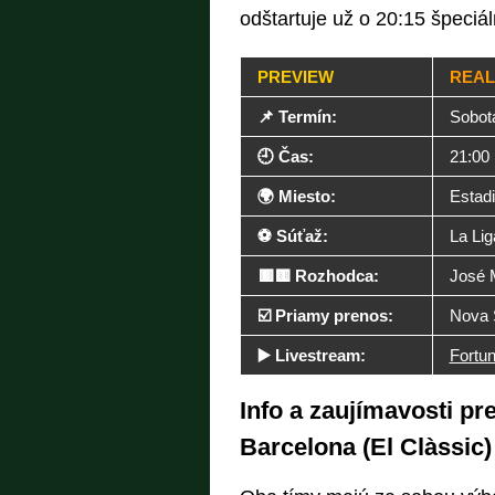
odštartuje už o 20:15 špeci
PREVIEW
REAL
📌 Termín:
Sobota
🕘 Čas:
21:00
🌍 Miesto:
Estad
⚽ Súťaž:
La Lig
🟥🟨 Rozhodca:
José 
☑️ Priamy prenos:
Nova 
▶️ Livestream:
Fortu
Info a zaujímavosti p
Barcelona (El Clàssic)