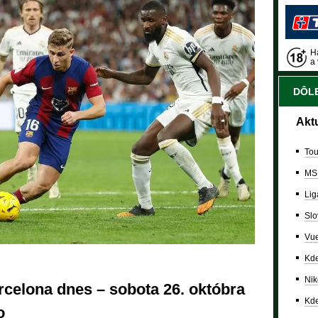
Ha
a 
DÔLE
Akt
Tou
MS
Lig
Slo
Vue
Kde
Nik
rcelona dnes – sobota 26. októbra
Kde
o