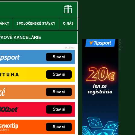
LÁNKY
SPOLOČENSKÉ STÁVKY
O NÁS
VKOVÉ KANCELÁRIE
Stav si
Stav si
Stav si
Stav si
Stav si