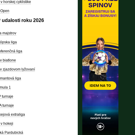
v horskej cyklistike
 Open
 udalosti roku 2026
a majstrov
ópska liga
ferenčná liga
v biatlone
v zjazdovom lyžovaní
mantová liga
mula 1
 turnaje
 turnaje
ejová extraliga
v hokeji
ká Pardubická