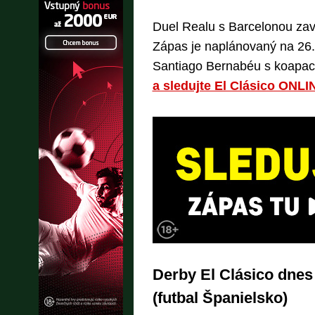
Duel Realu s Barcelonou zavŕ
Zápas je naplánovaný na 26.
Santiago Bernabéu s koapaci
a sledujte El Clásico ONLI
Derby El Clásico dnes 
(futbal Španielsko)