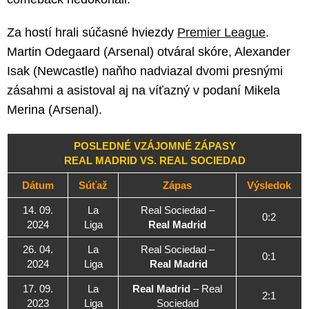
Za hostí hrali súčasné hviezdy
Premier League
.
Martin Odegaard (Arsenal) otváral skóre, Alexander
Isak (Newcastle) naňho nadviazal dvomi presnými
zásahmi a asistoval aj na víťazný v podaní Mikela
Merina (Arsenal).
POSLEDNÉ VZÁJOMNÉ ZÁPASY
REAL MADRID VS. REAL SOCIEDAD
Dátum
Súťaž
Zápas
Výsledok
14. 09.
La
Real Sociedad –
0:2
2024
Liga
Real Madrid
26. 04.
La
Real Sociedad –
0:1
2024
Liga
Real Madrid
17. 09.
La
Real Madrid
– Real
2:1
2023
Liga
Sociedad