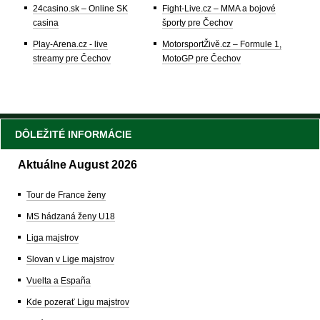
24casino.sk – Online SK
Fight-Live.cz – MMA a bojové
casina
športy pre Čechov
Play-Arena.cz - live
MotorsportŽivě.cz – Formule 1,
streamy pre Čechov
MotoGP pre Čechov
DÔLEŽITÉ INFORMÁCIE
Aktuálne August 2026
Tour de France ženy
MS hádzaná ženy U18
Liga majstrov
Slovan v Lige majstrov
Vuelta a España
Kde pozerať Ligu majstrov