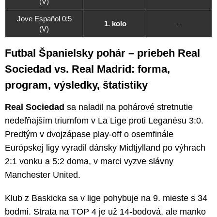
(V)
Jove Español 0:5
1. kolo
–
(V)
Futbal Španielsky pohár – priebeh Real
Sociedad vs. Real Madrid: forma,
program, výsledky, štatistiky
Real Sociedad
sa naladil na pohárové stretnutie
nedeľňajším triumfom v La Lige proti Leganésu 3:0.
Predtým v dvojzápase play-off o osemfinále
Európskej ligy vyradil dánsky Midtjylland po výhrach
2:1 vonku a 5:2 doma, v marci vyzve slávny
Manchester United.
Klub z Baskicka sa v lige pohybuje na 9. mieste s 34
bodmi. Strata na TOP 4 je už 14-bodová, ale manko