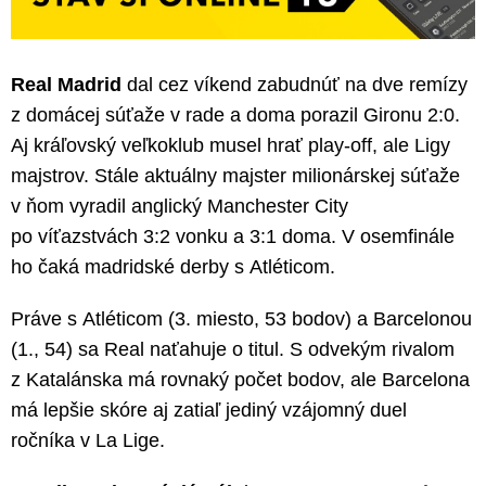
Real Madrid
dal cez víkend zabudnúť na dve remízy
z domácej súťaže v rade a doma porazil Gironu 2:0.
Aj kráľovský veľkoklub musel hrať play-off, ale Ligy
majstrov. Stále aktuálny majster milionárskej súťaže
v ňom vyradil anglický Manchester City
po víťazstvách 3:2 vonku a 3:1 doma. V osemfinále
ho čaká madridské derby s Atléticom.
Práve s Atléticom (3. miesto, 53 bodov) a Barcelonou
(1., 54) sa Real naťahuje o titul. S odvekým rivalom
z Katalánska má rovnaký počet bodov, ale Barcelona
má lepšie skóre aj zatiaľ jediný vzájomný duel
ročníka v La Lige.