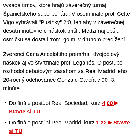
výsada tímov, ktoré hrajú záverečný turnaj
Španielskeho superpohára. V osemfinále proti Celte
Vigo vyhrávali "Pusinky" 2:0, len aby v záverečnej
desaťminútovke o náskok prišli. Medzi najlepšiu
osmičku sa dostali tromi gólmi v druhom predĺžení.
Zverenci Carla Ancelottiho premrhali dvojgólový
náskok aj vo štvrťfinále proti Leganés. O postupe
rozhodol debutovým zásahom za Real Madrid jeho
20-ročný odchovanec Gonzalo García v 90+3.
minúte.
Do finále postúpi Real Sociedad, kurz
4,00
Stavte si TU
Do finále postúpi Real Madrid, kurz
1,22
Stavte
si TU