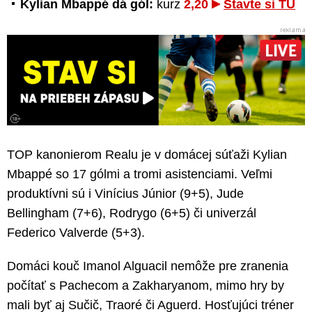
Kylian Mbappé dá gól:
kurz
2,20
Stavte si TU
TOP kanonierom Realu je v domácej súťaži Kylian
Mbappé so 17 gólmi a tromi asistenciami. Veľmi
produktívni sú i Vinícius Júnior (9+5), Jude
Bellingham (7+6), Rodrygo (6+5) či univerzál
Federico Valverde (5+3).
Domáci kouč Imanol Alguacil nemôže pre zranenia
počítať s Pachecom a Zakharyanom, mimo hry by
mali byť aj Sučič, Traoré či Aguerd. Hosťujúci tréner