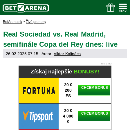
BetArena.sk
>
Živé prenosy
Real Sociedad vs. Real Madrid,
semifinále Copa del Rey dnes: live
26.02.2025 07:15
| Autor:
Viktor Kalinács
Získaj najlepšie
BONUSY!
20 €
CHCEM BONUS
200
FS
20 €
CHCEM BONUS
4 000
€