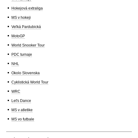
Hokejová extraliga
MS v hokeji
Veľká Pardubická
MotoGP
World Snooker Tour
PDC turnaje
NHL
Okolo Slovenska
Cyklistická World Tour
WRC
Let's Dance
MS v atletike
MS vo futbale