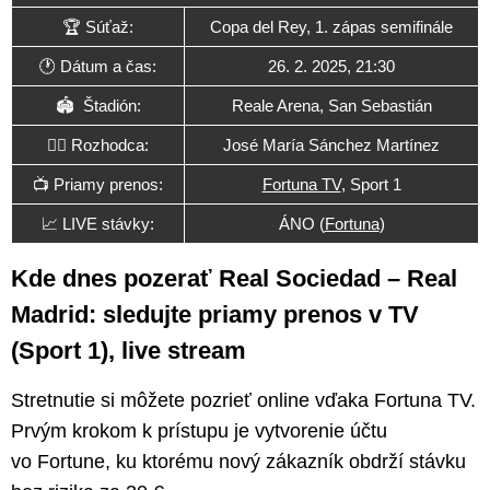
🏆 Súťaž:
Copa del Rey, 1. zápas semifinále
🕐 Dátum a čas:
26. 2. 2025, 21:30
🏟 Štadión:
Reale Arena, San Sebastián
🧑‍⚖️ Rozhodca:
José María Sánchez Martínez
📺 Priamy prenos:
Fortuna TV
, Sport 1
📈 LIVE stávky:
ÁNO (
Fortuna
)
Kde dnes pozerať Real Sociedad – Real
Madrid: sledujte priamy prenos v TV
(Sport 1), live stream
Stretnutie si môžete pozrieť online vďaka Fortuna TV.
Prvým krokom k prístupu je vytvorenie účtu
vo Fortune, ku ktorému nový zákazník obdrží stávku