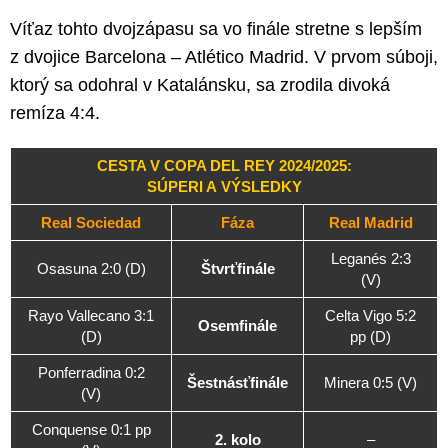
Víťaz tohto dvojzápasu sa vo finále stretne s lepším
z dvojice Barcelona – Atlético Madrid. V prvom súboji,
ktorý sa odohral v Katalánsku, sa zrodila divoká
remíza 4:4.
CESTA V COPA DEL REY 2024/2025:
SÚPERI A VÝSLEDKY
Real Sociedad
Fáza
Real Madrid
Leganés 2:3
Osasuna 2:0 (D)
Štvrťfinále
(V)
Rayo Vallecano 3:1
Celta Vigo 5:2
Osemfinále
(D)
pp (D)
Ponferradina 0:2
Šestnásťfinále
Minera 0:5 (V)
(V)
Conquense 0:1 pp
2. kolo
–