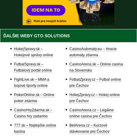
ĎALŠIE WEBY GTO SOLUTIONS
HokejSpravy.sk –
CasinoAutomaty.eu – Hracie
Hokejové správy online
automaty zdarma
FutbalSpravy.sk –
CasinoArena.sk – Online casina
Futbalový portál online
na Slovensku
FightLive.sk – MMA a
FotbalZpravy.cz – Futbal online
bojové športy online
pre Čechov
PokerOnline.sk – Online
HokejZpravy.cz – Hokej online
poker zdarma
pre Čechov
CasinoHryZdarma.sk –
CasinoArena.cz – Legálne
Casino hry zadarmo
online casina pre Čechov
777.sk – Najlepšie online
BetArena.cz – Kurzové
kasína
stávkovanie pre Čechov