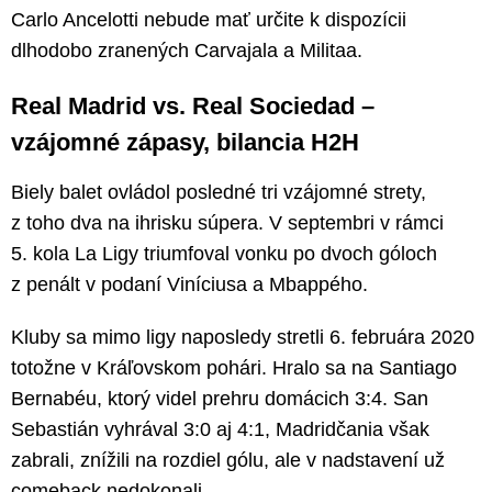
Carlo Ancelotti nebude mať určite k dispozícii
dlhodobo zranených Carvajala a Militaa.
Real Madrid vs. Real Sociedad –
vzájomné zápasy, bilancia H2H
Biely balet ovládol posledné tri vzájomné strety,
z toho dva na ihrisku súpera. V septembri v rámci
5. kola La Ligy triumfoval vonku po dvoch góloch
z penált v podaní Viníciusa a Mbappého.
Kluby sa mimo ligy naposledy stretli 6. februára 2020
totožne v Kráľovskom pohári. Hralo sa na Santiago
Bernabéu, ktorý videl prehru domácich 3:4. San
Sebastián vyhrával 3:0 aj 4:1, Madridčania však
zabrali, znížili na rozdiel gólu, ale v nadstavení už
comeback nedokonali.