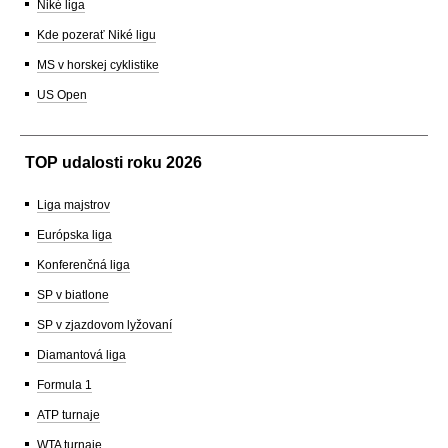
Niké liga
Kde pozerať Niké ligu
MS v horskej cyklistike
US Open
TOP udalosti roku 2026
Liga majstrov
Európska liga
Konferenčná liga
SP v biatlone
SP v zjazdovom lyžovaní
Diamantová liga
Formula 1
ATP turnaje
WTA turnaje