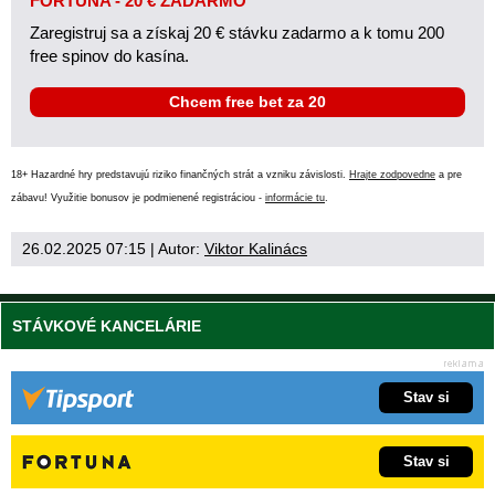
FORTUNA - 20 € ZADARMO
Zaregistruj sa a získaj 20 € stávku zadarmo a k tomu 200
free spinov do kasína.
Chcem free bet za 20
18+ Hazardné hry predstavujú riziko finančných strát a vzniku závislosti.
Hrajte zodpovedne
a pre
zábavu! Využitie bonusov je podmienené registráciou -
informácie tu
.
26.02.2025 07:15
| Autor:
Viktor Kalinács
STÁVKOVÉ KANCELÁRIE
Stav si
Stav si