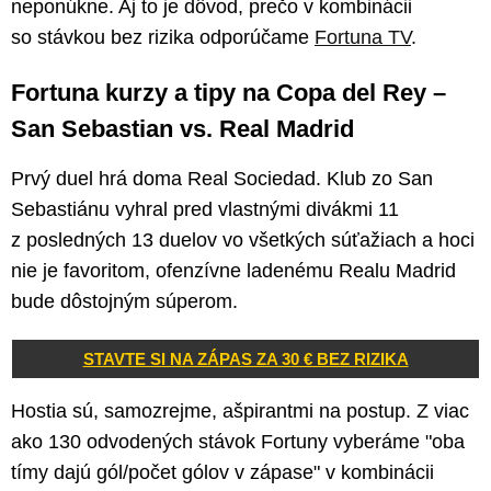
neponúkne. Aj to je dôvod, prečo v kombinácii
so stávkou bez rizika odporúčame
Fortuna TV
.
Fortuna kurzy a tipy na Copa del Rey –
San Sebastian vs. Real Madrid
Prvý duel hrá doma Real Sociedad. Klub zo San
Sebastiánu vyhral pred vlastnými divákmi 11
z posledných 13 duelov vo všetkých súťažiach a hoci
nie je favoritom, ofenzívne ladenému Realu Madrid
bude dôstojným súperom.
STAVTE SI NA ZÁPAS ZA 30 € BEZ RIZIKA
Hostia sú, samozrejme, ašpirantmi na postup. Z viac
ako 130 odvodených stávok Fortuny vyberáme "oba
tímy dajú gól/počet gólov v zápase" v kombinácii