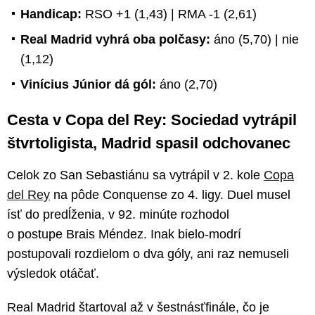
Handicap:
RSO +1 (1,43) | RMA -1 (2,61)
Real Madrid vyhrá oba polčasy:
áno (5,70) | nie
(1,12)
Vinícius Júnior dá gól:
áno (2,70)
Cesta v Copa del Rey: Sociedad vytrápil
štvrtoligista, Madrid spasil odchovanec
Celok zo San Sebastiánu sa vytrápil v 2. kole
Copa
del Rey
na pôde Conquense zo 4. ligy. Duel musel
ísť do predĺženia, v 92. minúte rozhodol
o postupe Brais Méndez. Inak bielo-modrí
postupovali rozdielom o dva góly, ani raz nemuseli
výsledok otáčať.
Real Madrid štartoval až v šestnásťfinále, čo je