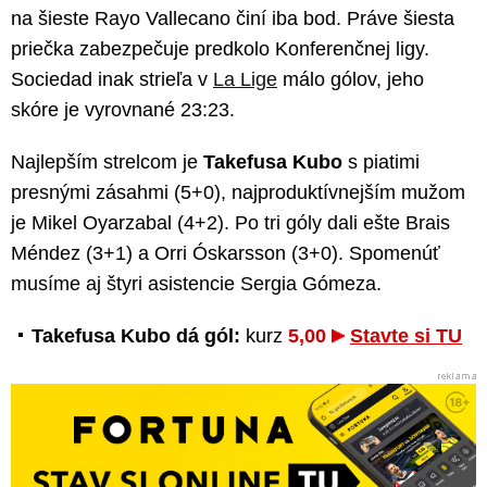
na šieste Rayo Vallecano činí iba bod. Práve šiesta
priečka zabezpečuje predkolo Konferenčnej ligy.
Sociedad inak strieľa v
La Lige
málo gólov, jeho
skóre je vyrovnané 23:23.
Najlepším strelcom je
Takefusa Kubo
s piatimi
presnými zásahmi (5+0), najproduktívnejším mužom
je Mikel Oyarzabal (4+2). Po tri góly dali ešte Brais
Méndez (3+1) a Orri Óskarsson (3+0). Spomenúť
musíme aj štyri asistencie Sergia Gómeza.
Takefusa Kubo dá gól:
kurz
5,00
Stavte si TU