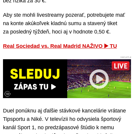
bez rizika za 30 €.
Aby ste mohli livestreamy pozerať, potrebujete mať
na konte akúkoľvek kladnú sumu a stavený tiket
za posledný týždeň, hoci aj v hodnote 0,50 €.
Real Sociedad vs. Real Madrid NAŽIVO ▶️ TU
Duel ponúknu aj ďalšie stávkové kancelárie vrátane
Tipsportu a Niké. V televízii ho odvysiela športový
kanál Sport 1, no predzápasové štúdio k nemu