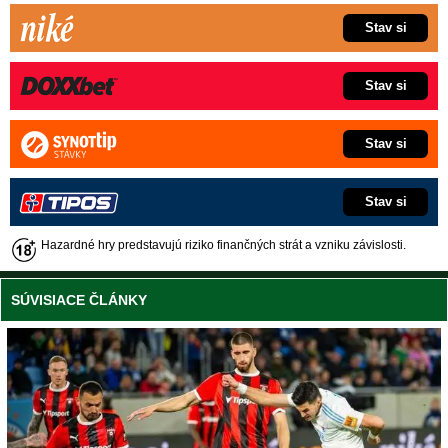
Stav si
Stav si
Stav si
Stav si
Hazardné hry predstavujú riziko finančných strát a vzniku závislosti.
SÚVISIACE ČLÁNKY