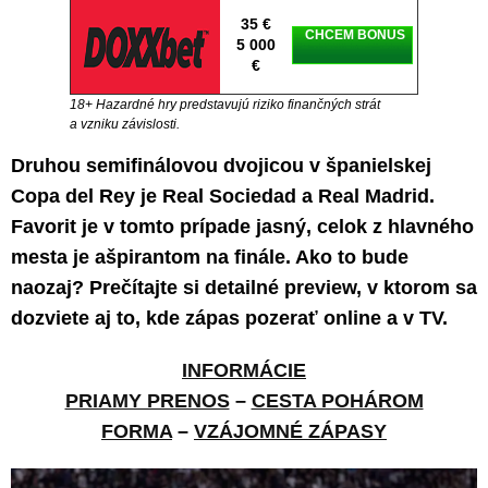
35 €
CHCEM BONUS
5 000
€
18+ Hazardné hry predstavujú riziko finančných strát
a vzniku závislosti.
Druhou semifinálovou dvojicou v španielskej
Copa del Rey je Real Sociedad a Real Madrid.
Favorit je v tomto prípade jasný, celok z hlavného
mesta je ašpirantom na finále. Ako to bude
naozaj? Prečítajte si detailné preview, v ktorom sa
dozviete aj to, kde zápas pozerať online a v TV.
INFORMÁCIE
PRIAMY PRENOS
–
CESTA POHÁROM
FORMA
–
VZÁJOMNÉ ZÁPASY