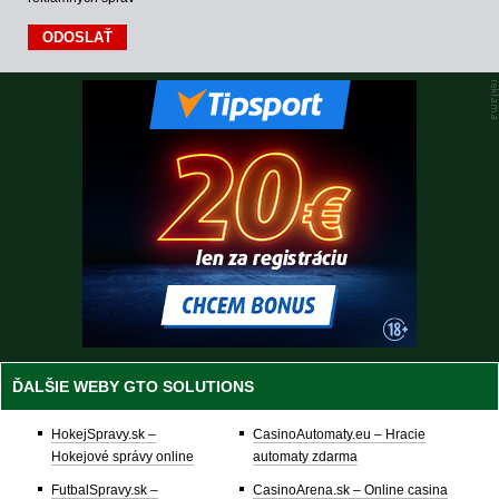
ĎALŠIE WEBY GTO SOLUTIONS
HokejSpravy.sk –
CasinoAutomaty.eu – Hracie
Hokejové správy online
automaty zdarma
FutbalSpravy.sk –
CasinoArena.sk – Online casina