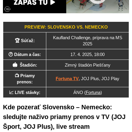
PREVIEW: SLOVENSKO VS. NEMECKO
Kaufland Challenge, príprava na MS
🏆 Súťaž:
2025
🕐 Dátum a čas:
17. 4. 2025, 18:00
🏟 Štadión:
Zimný štadión Piešťany
📺 Priamy
Fortuna TV
, JOJ Plus, JOJ Play
prenos:
📈 LIVE stávky:
ÁNO (
Fortuna
)
Kde pozerať Slovensko – Nemecko:
sledujte naživo priamy prenos v TV (JOJ
Šport, JOJ Plus), live stream