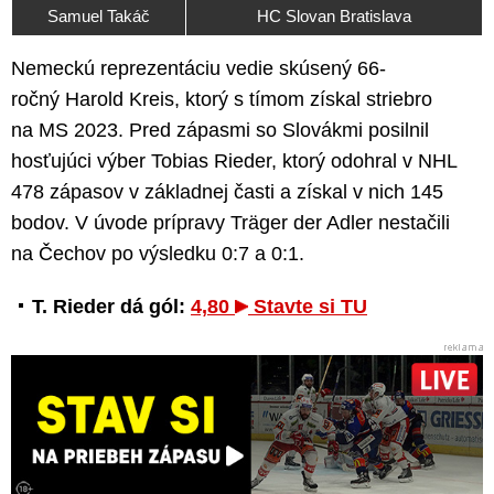
Samuel Takáč
HC Slovan Bratislava
Nemeckú reprezentáciu vedie skúsený 66-
ročný Harold Kreis, ktorý s tímom získal striebro
na MS 2023. Pred zápasmi so Slovákmi posilnil
hosťujúci výber Tobias Rieder, ktorý odohral v NHL
478 zápasov v základnej časti a získal v nich 145
bodov. V úvode prípravy Träger der Adler nestačili
na Čechov po výsledku 0:7 a 0:1.
T. Rieder dá gól:
4,80
Stavte si TU