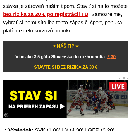
stávka je zároveň naším tipom. Staviť si na to môžete
bez rizika za 30 € po registrácii TU
. Samozrejme,
vybrať si nemusíte iba tento zápas či šport, ponuka
platí pre celú kurzovú ponuku.
⭐ NÁŠ TIP ⭐
Viac ako 3,5 gólu Slovenska do rozhodnutia:
2,30
STAVTE SI BEZ RIZIKA ZA 30 €
Výsledok:
SVK (1,86) | X (4,30) | GER (3,20)