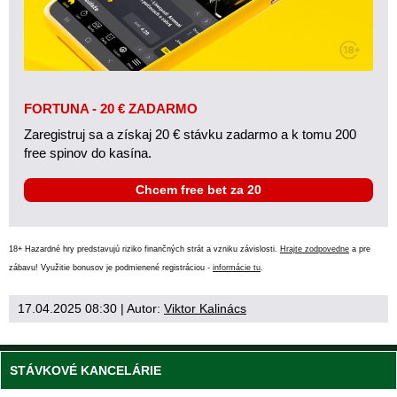
FORTUNA - 20 € ZADARMO
Zaregistruj sa a získaj 20 € stávku zadarmo a k tomu 200
free spinov do kasína.
Chcem free bet za 20
18+ Hazardné hry predstavujú riziko finančných strát a vzniku závislosti.
Hrajte zodpovedne
a pre
zábavu! Využitie bonusov je podmienené registráciou -
informácie tu
.
17.04.2025 08:30
| Autor:
Viktor Kalinács
STÁVKOVÉ KANCELÁRIE