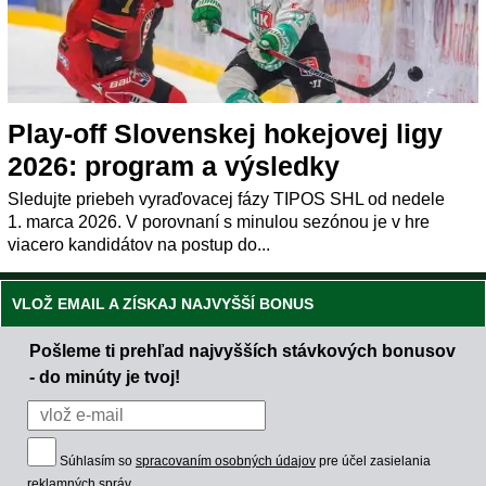
Play-off Slovenskej hokejovej ligy
2026: program a výsledky
Sledujte priebeh vyraďovacej fázy TIPOS SHL od nedele
1. marca 2026. V porovnaní s minulou sezónou je v hre
viacero kandidátov na postup do...
VLOŽ EMAIL A ZÍSKAJ NAJVYŠŠÍ BONUS
Pošleme ti prehľad najvyšších stávkových bonusov
- do minúty je tvoj!
Súhlasím so
spracovaním osobných údajov
pre účel zasielania
reklamných správ