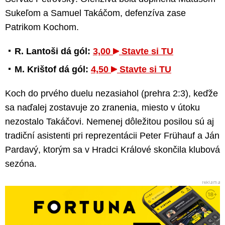
Sukeľom a Samuel Takáčom, defenzíva zase
Patrikom Kochom.
R. Lantoši dá gól:
3,00
Stavte si TU
M. Krištof dá gól:
4,50
Stavte si TU
Koch do prvého duelu nezasiahol (prehra 2:3), keďže
sa naďalej zostavuje zo zranenia, miesto v útoku
nezostalo Takáčovi. Nemenej dôležitou posilou sú aj
tradiční asistenti pri reprezentácii Peter Frühauf a Ján
Pardavý, ktorým sa v Hradci Králové skončila klubová
sezóna.