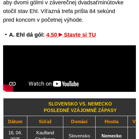
aby dvomi gólmi v záverečnej dvadsaťminútovke
otočil stav Ehl. Víťazná trefa prišla 84 sekúnd
pred koncom v početnej výhode.
A. Ehl dá gól:
4,50
Stavte si TU
SLOVENSKO VS. NEMECKO
POSLEDNÉ VZÁJOMNÉ ZÁPASY
Dátum
Súťaž
Domáci
Hostia
Vý
16. 04.
Kaufland
Slovensko
Nemecko