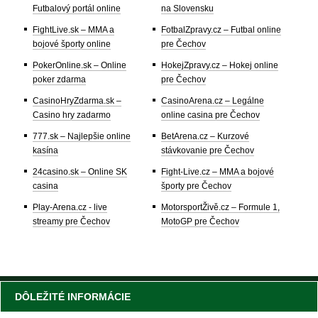
Futbalový portál online
na Slovensku
FightLive.sk – MMA a
FotbalZpravy.cz – Futbal online
bojové športy online
pre Čechov
PokerOnline.sk – Online
HokejZpravy.cz – Hokej online
poker zdarma
pre Čechov
CasinoHryZdarma.sk –
CasinoArena.cz – Legálne
Casino hry zadarmo
online casina pre Čechov
777.sk – Najlepšie online
BetArena.cz – Kurzové
kasína
stávkovanie pre Čechov
24casino.sk – Online SK
Fight-Live.cz – MMA a bojové
casina
športy pre Čechov
Play-Arena.cz - live
MotorsportŽivě.cz – Formule 1,
streamy pre Čechov
MotoGP pre Čechov
DÔLEŽITÉ INFORMÁCIE