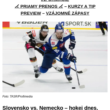
🏒 PRIAMY PRENOS 🏒
–
KURZY A TIP
PREVIEW
–
VZÁJOMNÉ ZÁPASY
Foto: TASR/Profimedia
Slovensko vs. Nemecko – hokej dnes,