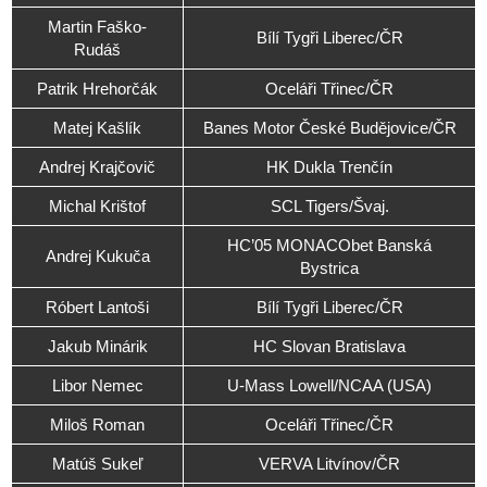
Martin Faško-
Bílí Tygři Liberec/ČR
Rudáš
Patrik Hrehorčák
Oceláři Třinec/ČR
Matej Kašlík
Banes Motor České Budějovice/ČR
Andrej Krajčovič
HK Dukla Trenčín
Michal Krištof
SCL Tigers/Švaj.
HC’05 MONACObet Banská
Andrej Kukuča
Bystrica
Róbert Lantoši
Bílí Tygři Liberec/ČR
Jakub Minárik
HC Slovan Bratislava
Libor Nemec
U-Mass Lowell/NCAA (USA)
Miloš Roman
Oceláři Třinec/ČR
Matúš Sukeľ
VERVA Litvínov/ČR