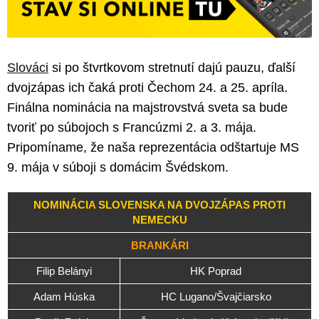
Slováci
si po štvrtkovom stretnutí dajú pauzu, ďalší
dvojzápas ich čaká proti Čechom 24. a 25. apríla.
Finálna nominácia na majstrovstvá sveta sa bude
tvoriť po súbojoch s Francúzmi 2. a 3. mája.
Pripomíname, že naša reprezentácia odštartuje MS
9. mája v súboji s domácim Švédskom.
NOMINÁCIA SLOVENSKA NA DVOJZÁPAS PROTI
NEMECKU
BRANKÁRI
Filip Belányi
HK Poprad
Adam Húska
HC Lugano/Švajčiarsko