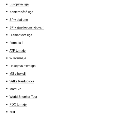
Európska liga
Konferenčná liga
SP v biatlone
SP v zjazdovom lyžovaní
Diamantová liga
Formula 1
ATP turnaje
WTA turnaje
Hokejová extraliga
MS v hokeji
Veľká Pardubická
MotoGP
World Snooker Tour
PDC turnaje
NHL