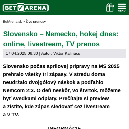
BetArena.sk
>
Živé prenosy
Slovensko – Nemecko, hokej dnes:
online, livestream, TV prenos
17.04.2025 08:30
| Autor:
Viktor Kalinács
Slovensko počas aprílovej prípravy na MS 2025
prehralo všetky tri zápasy. V stredu doma
neudržalo dvojgólový náskok a podľahlo
Nemcom 2:3. O deň neskôr, vo štvrtok, môžeme
byť svedkami odplaty. Prečítajte si preview
a zistite, kde zápas sledovať cez livestream
a v TV.
INFORMÁCIE