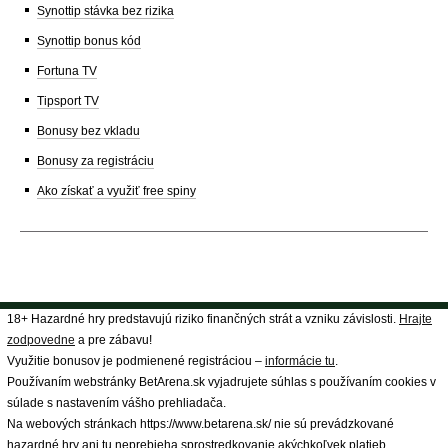
Synottip stávka bez rizika
Synottip bonus kód
Fortuna TV
Tipsport TV
Bonusy bez vkladu
Bonusy za registráciu
Ako získať a využiť free spiny
18+ Hazardné hry predstavujú riziko finančných strát a vzniku závislosti.
Hrajte
zodpovedne
a pre zábavu!
Využitie bonusov je podmienené registráciou –
informácie tu
.
Používaním webstránky BetArena.sk vyjadrujete súhlas s používaním cookies v
súlade s nastavením vášho prehliadača.
Na webových stránkach https://www.betarena.sk/ nie sú prevádzkované
hazardné hry ani tu neprebieha sprostredkovanie akýchkoľvek platieb.