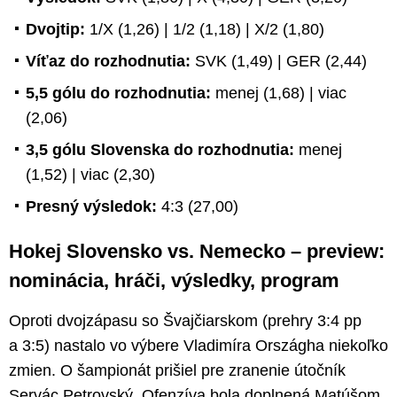
Dvojtip:
1/X (1,26) | 1/2 (1,18) | X/2 (1,80)
Víťaz do rozhodnutia:
SVK (1,49) | GER (2,44)
5,5 gólu do rozhodnutia:
menej (1,68) | viac
(2,06)
3,5 gólu Slovenska do rozhodnutia:
menej
(1,52) | viac (2,30)
Presný výsledok:
4:3 (27,00)
Hokej Slovensko vs. Nemecko – preview:
nominácia, hráči, výsledky, program
Oproti dvojzápasu so Švajčiarskom (prehry 3:4 pp
a 3:5) nastalo vo výbere Vladimíra Országha niekoľko
zmien. O šampionát prišiel pre zranenie útočník
Servác Petrovský. Ofenzíva bola doplnená Matúšom