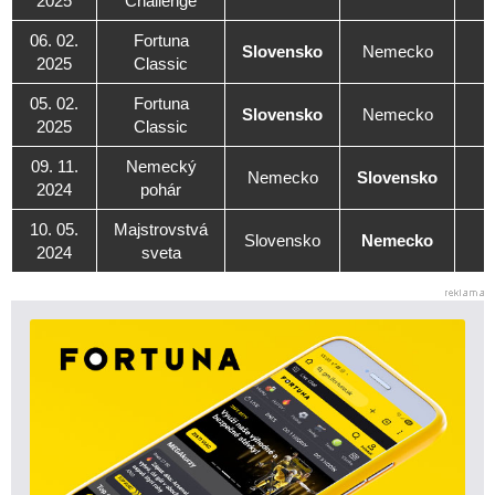
2025
Challenge
06. 02.
Fortuna
Slovensko
Nemecko
2025
Classic
05. 02.
Fortuna
Slovensko
Nemecko
2025
Classic
09. 11.
Nemecký
Nemecko
Slovensko
2024
pohár
10. 05.
Majstrovstvá
Slovensko
Nemecko
2024
sveta