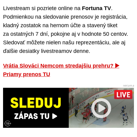
Livestream si pozriete online na
Fortuna TV
.
Podmienkou na sledovanie prenosov je registrácia,
kladný zostatok na hernom účte a stavený tiket
za ostatných 7 dní, pokojne aj v hodnote 50 centov.
Sledovať môžete nielen našu reprezentáciu, ale aj
ďalšie desiatky livestreamov denne.
Vrátia Slováci Nemcom stredajšiu prehru? ▶️
Priamy prenos TU