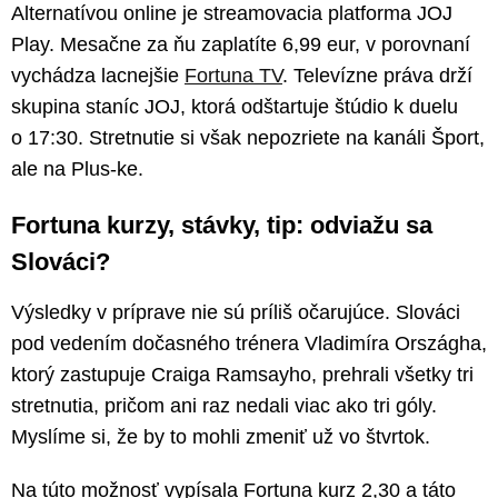
Alternatívou online je streamovacia platforma JOJ
Play. Mesačne za ňu zaplatíte 6,99 eur, v porovnaní
vychádza lacnejšie
Fortuna TV
. Televízne práva drží
skupina staníc JOJ, ktorá odštartuje štúdio k duelu
o 17:30. Stretnutie si však nepozriete na kanáli Šport,
ale na Plus-ke.
Fortuna kurzy, stávky, tip: odviažu sa
Slováci?
Výsledky v príprave nie sú príliš očarujúce. Slováci
pod vedením dočasného trénera Vladimíra Országha,
ktorý zastupuje Craiga Ramsayho, prehrali všetky tri
stretnutia, pričom ani raz nedali viac ako tri góly.
Myslíme si, že by to mohli zmeniť už vo štvrtok.
Na túto možnosť vypísala Fortuna kurz 2,30 a táto