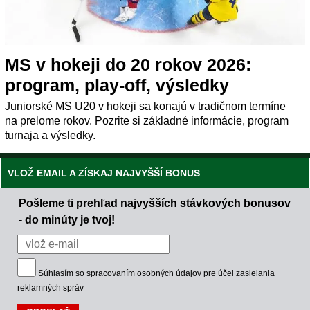
MS v hokeji do 20 rokov 2026:
program, play-off, výsledky
Juniorské MS U20 v hokeji sa konajú v tradičnom termíne
na prelome rokov. Pozrite si základné informácie, program
turnaja a výsledky.
VLOŽ EMAIL A ZÍSKAJ NAJVYŠŠÍ BONUS
Pošleme ti prehľad najvyšších stávkových bonusov
- do minúty je tvoj!
Súhlasím so
spracovaním osobných údajov
pre účel zasielania
reklamných správ