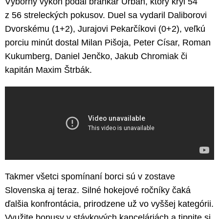
Výborný výkon podal brankár Urban, ktorý kryl 54
z 56 streleckých pokusov. Duel sa vydaril Daliborovi
Dvorskému (1+2), Jurajovi Pekarčíkovi (0+2), veľkú
porciu minút dostal Milan Pišoja, Peter Císar, Roman
Kukumberg, Daniel Jenčko, Jakub Chromiak či
kapitán Maxim Štrbák.
Takmer všetci spomínaní borci sú v zostave
Slovenska aj teraz. Silné hokejové ročníky čaká
ďalšia konfrontácia, prirodzene už vo vyššej kategórii.
Využite bonusy v stávkových kanceláriách a tipnite si,