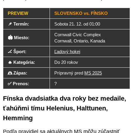
PREVIEW
SLOVENSKO vs. FÍNSKO
📌 Termín:
Sobota 21. 12. od 01:00
Cornwall Civic Complex
🏟️ Miesto:
Cornwall, Ontario, Kanada
🏒 Šport:
Ľadový hokej
🔥 Kategória:
Do 20 rokov
🤼 Zápas:
Prípravný pred
MS 2025
✅ Prenos:
?
Fínska dvadsiatka dva roky bez medaile,
ťahúňmi tímu Helenius, Halttunen,
Hemming
Podľa pravidiel
sa aktuálnych MS môžu zúčastniť