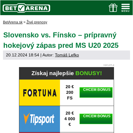
BetArena.sk
>
Živé prenosy
Slovensko vs. Fínsko – prípravný
hokejový zápas pred MS U20 2025
20.12.2024 18:54
| Autor:
Tomáš Lefko
Získaj najlepšie
BONUSY!
20 €
CHCEM BONUS
200
FS
20 €
CHCEM BONUS
4 000
€