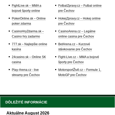
FightLive.sk – MMA a
FotbalZpravy.cz – Futbal online
bojové športy online
pre Čechov
PokerOnline.sk – Online
HokejZpravy.cz – Hokej online
poker zdarma
pre Čechov
CasinoHryZdarma.sk –
CasinoArena.cz – Legálne
Casino hry zadarmo
online casina pre Čechov
777.sk – Najlepšie online
BetArena.cz – Kurzové
kasína
stávkovanie pre Čechov
24casino.sk – Online SK
Fight-Live.cz – MMA a bojové
casina
športy pre Čechov
Play-Arena.cz - live
MotorsportŽivě.cz – Formule 1,
streamy pre Čechov
MotoGP pre Čechov
DÔLEŽITÉ INFORMÁCIE
Aktuálne August 2026