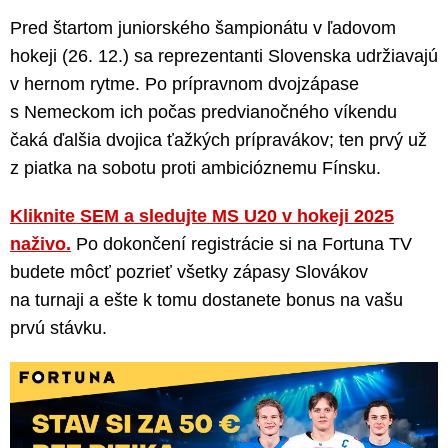
Pred štartom juniorského šampionátu v ľadovom
hokeji (26. 12.) sa reprezentanti Slovenska udržiavajú
v hernom rytme. Po prípravnom dvojzápase
s Nemeckom ich počas predvianočného víkendu
čaká ďalšia dvojica ťažkých prípravákov; ten prvý už
z piatka na sobotu proti ambicióznemu Fínsku.
Kliknite SEM a sledujte MS U20 v hokeji 2025
naživo.
Po dokončení registrácie si na Fortuna TV
budete môcť pozrieť všetky zápasy Slovákov
na turnaji a ešte k tomu dostanete bonus na vašu
prvú stávku.