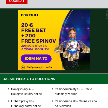
ĎALŠIE WEBY GTO SOLUTIONS
HokejSpravy.sk –
CasinoAutomaty.eu – Hracie
Hokejové správy online
automaty zdarma
FutbalSpravy.sk –
CasinoArena.sk – Online casina
Futbalový portál online
na Slovensku