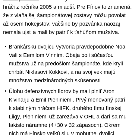
hráči z ročníka 2005 a mladší. Pre Fínov to znamená,
že z vlaňajšej šampionátovej zostavy môžu povolať
až osem hokejistov; väčšine by pozvánka naozaj
nemala ujsť a mali by patriť k ťahúňom mužstva.
Brankársku dvojicu vytvoria pravdepodobne Noa
Vali s Eemilom Vinnim. Obaja boli súčasťou
mužstva už na predošlom šampionáte, kde kryli
chrbát Niklasovi Kokkovi, a na svoj vek majú
množstvo medzinárodných skúseností.
Úlohu defenzívnych lídrov by mali plniť Aron
Kiviharju a Emil Pieniniemi. Prvý menovaný patrí
k stabilným hráčom HIFK, druhého tímu fínskej
Liigy, Pieniniemi už zarezáva v OHL a darí sa mu
takisto náramne (4+30 v 32 zápasoch). Okrem
nich má Fínsko veľkú silu v mohutnej dvojici