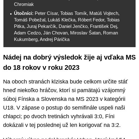
Chromiak
Útočníci:
Peter Císar, Tobias Tomík, Matúš Vojtech,
Tomáš Pobežal, Lukáš Klečka, Róbert Fedor, Tobias
Pitka, Juraj Pekarčík, Daniel Jenčko, František Dej,
Adam Cedzo, Ján Chovan, Miroslav Šatan, Roman
Kukumberg, Andrej Párička
Nádej na dobrý výsledok žije aj vďaka MS
do 18 rokov v roku 2023
Na oboch stranách klziska bude celkom určite stáť
hneď niekoľko hráčov, ktorí si pamätajú vzájomný
súboj Fínska a Slovenska na MS 2023 v kategórii
U18. V zápase o postup do semifinále uspeli naši
chlapci; po dvoch tretinách vyhrávali 3:0, Fíni
dokázali v tej poslednej už len korigovať na 3:2.