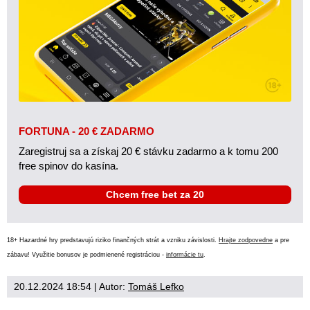
FORTUNA - 20 € ZADARMO
Zaregistruj sa a získaj 20 € stávku zadarmo a k tomu 200
free spinov do kasína.
Chcem free bet za 20
18+ Hazardné hry predstavujú riziko finančných strát a vzniku závislosti.
Hrajte zodpovedne
a pre
zábavu! Využitie bonusov je podmienené registráciou -
informácie tu
.
20.12.2024 18:54
| Autor:
Tomáš Lefko