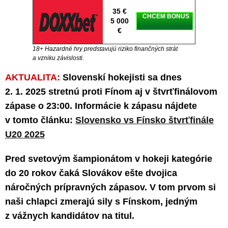
35 €
CHCEM BONUS
5 000
€
18+ Hazardné hry predstavujú riziko finančných strát
a vzniku závislosti.
AKTUALITA:
Slovenskí hokejisti sa dnes
2. 1. 2025 stretnú proti Fínom aj v štvrťfinálovom
zápase o 23:00. Informácie k zápasu nájdete
v tomto článku:
Slovensko vs Fínsko štvrťfinále
U20 2025
Pred svetovým šampionátom v hokeji kategórie
do 20 rokov čaká Slovákov ešte dvojica
náročných prípravných zápasov. V tom prvom si
naši chlapci zmerajú sily s Fínskom, jedným
z vážnych kandidátov na titul.