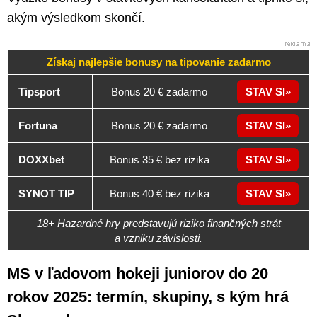
akým výsledkom skončí.
Získaj najlepšie bonusy na tipovanie zadarmo
Tipsport
Bonus 20 € zadarmo
STAV SI
Fortuna
Bonus 20 € zadarmo
STAV SI
DOXXbet
Bonus 35 € bez rizika
STAV SI
SYNOT TIP
Bonus 40 € bez rizika
STAV SI
18+ Hazardné hry predstavujú riziko finančných strát
a vzniku závislosti.
MS v ľadovom hokeji juniorov do 20
rokov 2025: termín, skupiny, s kým hrá