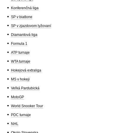
Konferenčná liga
SP v biatlone
SP v zjazdovom lyžovaní
Diamantová liga
Formula 1
ATP turnaje
WTA turnaje
Hokejová extraliga
MS v hokeji
Veľká Pardubická
MotoGP
World Snooker Tour
PDC turnaje
NHL
Okolo Slovenska