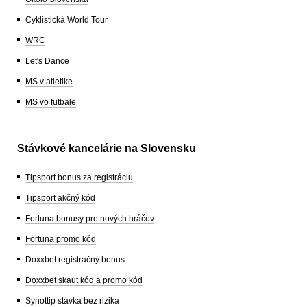
Cyklistická World Tour
WRC
Let's Dance
MS v atletike
MS vo futbale
Stávkové kancelárie na Slovensku
Tipsport bonus za registráciu
Tipsport akčný kód
Fortuna bonusy pre nových hráčov
Fortuna promo kód
Doxxbet registračný bonus
Doxxbet skaut kód a promo kód
Synottip stávka bez rizika