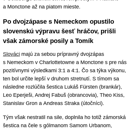
a Monctone až na piatom mieste.
Po dvojzápase s Nemeckom opustilo
slovenskú výpravu šesť hráčov, prišli
však zámorské posily a Tomík
Slováci
majú za sebou prípravný dvojzápas
s Nemeckom v Charlottetowne a Monctone s pre nás
pozitívnymi výsledkami 3:1 a 4:1. Čo sa týka výkonu,
ten bol určite lepší v druhom stretnutí. S tímom sa
následne rozlúčila šestica Lukáš Fürsten (brankár),
Leo Eperješi, Andrej Fabuš (obrancovia), Theo Kiss,
Stanislav Gron a Andreas Straka (útočníci).
Tým však nestratil na sile, doplnila ho totiž zámorská
šestica na čele s gólmanom Samom Urbanom,