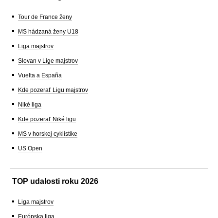
Tour de France ženy
MS hádzaná ženy U18
Liga majstrov
Slovan v Lige majstrov
Vuelta a España
Kde pozerať Ligu majstrov
Niké liga
Kde pozerať Niké ligu
MS v horskej cyklistike
US Open
TOP udalosti roku 2026
Liga majstrov
Európska liga