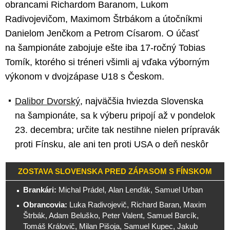
obrancami Richardom Baranom, Lukom
Radivojevičom, Maximom Štrbákom a útočníkmi
Danielom Jenčkom a Petrom Císarom. O účasť
na šampionáte zabojuje ešte iba 17-ročný Tobias
Tomík, ktorého si tréneri všimli aj vďaka výborným
výkonom v dvojzápase U18 s Českom.
Dalibor Dvorský
, najväčšia hviezda Slovenska
na šampionáte, sa k výberu pripojí až v pondelok
23. decembra; určite tak nestihne nielen prípravák
proti Fínsku, ale ani ten proti USA o deň neskôr
ZOSTAVA SLOVENSKA PRED ZÁPASOM S FÍNSKOM
Brankári:
Michal Prádel, Alan Lenďák, Samuel Urban
Obrancovia:
Luka Radivojevič, Richard Baran, Maxim
Štrbák, Adam Beluško, Peter Valent, Samuel Barcík,
Tomáš Královič, Milan Pišoja, Samuel Kupec, Jakub