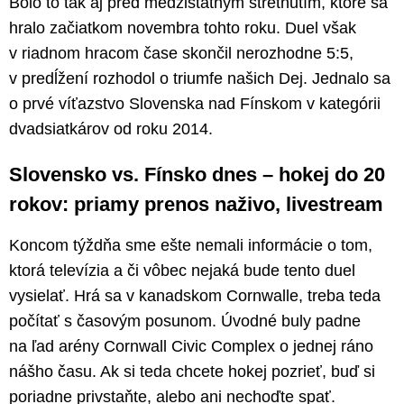
Bolo to tak aj pred medzištátnym stretnutím, ktoré sa
hralo začiatkom novembra tohto roku. Duel však
v riadnom hracom čase skončil nerozhodne 5:5,
v predĺžení rozhodol o triumfe našich Dej. Jednalo sa
o prvé víťazstvo Slovenska nad Fínskom v kategórii
dvadsiatkárov od roku 2014.
Slovensko vs. Fínsko dnes – hokej do 20
rokov: priamy prenos naživo, livestream
Koncom týždňa sme ešte nemali informácie o tom,
ktorá televízia a či vôbec nejaká bude tento duel
vysielať. Hrá sa v kanadskom Cornwalle, treba teda
počítať s časovým posunom. Úvodné buly padne
na ľad arény Cornwall Civic Complex o jednej ráno
nášho času. Ak si teda chcete hokej pozrieť, buď si
poriadne privstaňte, alebo ani nechoďte spať.