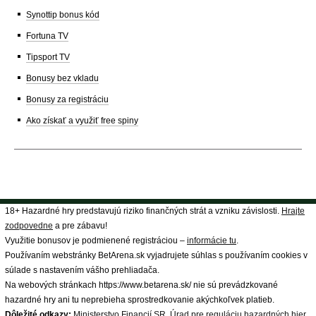
Synottip bonus kód
Fortuna TV
Tipsport TV
Bonusy bez vkladu
Bonusy za registráciu
Ako získať a využiť free spiny
18+ Hazardné hry predstavujú riziko finančných strát a vzniku závislosti.
Hrajte
zodpovedne
a pre zábavu!
Využitie bonusov je podmienené registráciou –
informácie tu
.
Používaním webstránky BetArena.sk vyjadrujete súhlas s používaním cookies v
súlade s nastavením vášho prehliadača.
Na webových stránkach https://www.betarena.sk/ nie sú prevádzkované
hazardné hry ani tu neprebieha sprostredkovanie akýchkoľvek platieb.
Dôležité odkazy:
Ministerstvo Financií SR
,
Úrad pre reguláciu hazardných hier
,