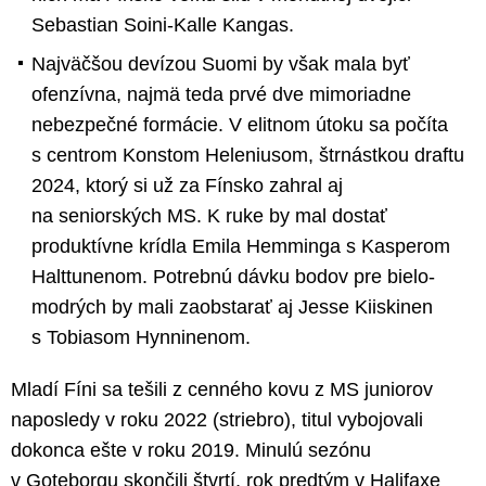
Sebastian Soini-Kalle Kangas.
Najväčšou devízou Suomi by však mala byť
ofenzívna, najmä teda prvé dve mimoriadne
nebezpečné formácie. V elitnom útoku sa počíta
s centrom Konstom Heleniusom, štrnástkou draftu
2024, ktorý si už za Fínsko zahral aj
na seniorských MS. K ruke by mal dostať
produktívne krídla Emila Hemminga s Kasperom
Halttunenom. Potrebnú dávku bodov pre bielo-
modrých by mali zaobstarať aj Jesse Kiiskinen
s Tobiasom Hynninenom.
Mladí Fíni sa tešili z cenného kovu z MS juniorov
naposledy v roku 2022 (striebro), titul vybojovali
dokonca ešte v roku 2019. Minulú sezónu
v Goteborgu skončili štvrtí, rok predtým v Halifaxe