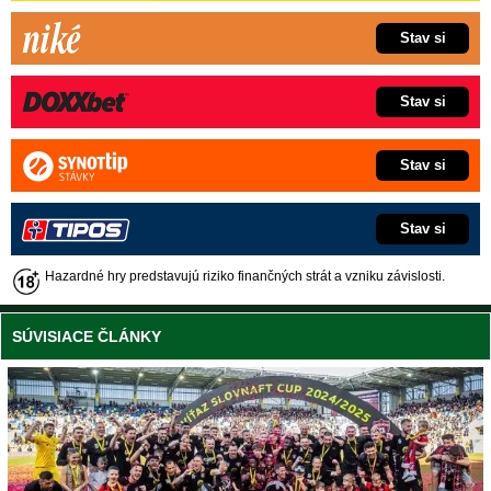
Stav si
Stav si
Stav si
Stav si
Hazardné hry predstavujú riziko finančných strát a vzniku závislosti.
SÚVISIACE ČLÁNKY