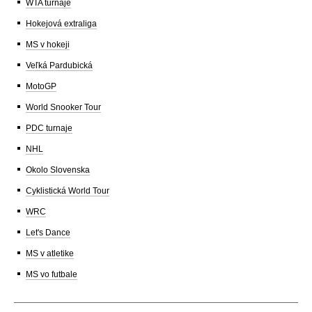
WTA turnaje
Hokejová extraliga
MS v hokeji
Veľká Pardubická
MotoGP
World Snooker Tour
PDC turnaje
NHL
Okolo Slovenska
Cyklistická World Tour
WRC
Let's Dance
MS v atletike
MS vo futbale