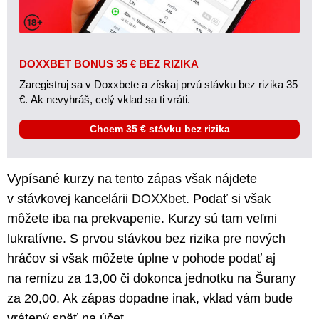
DOXXBET BONUS 35 € BEZ RIZIKA
Zaregistruj sa v Doxxbete a získaj prvú stávku bez rizika 35
€. Ak nevyhráš, celý vklad sa ti vráti.
Chcem 35 € stávku bez rizika
Vypísané kurzy na tento zápas však nájdete
v stávkovej kancelárii
DOXXbet
. Podať si však
môžete iba na prekvapenie. Kurzy sú tam veľmi
lukratívne. S prvou stávkou bez rizika pre nových
hráčov si však môžete úplne v pohode podať aj
na remízu za 13,00 či dokonca jednotku na Šurany
za 20,00. Ak zápas dopadne inak, vklad vám bude
vrátený späť na účet.