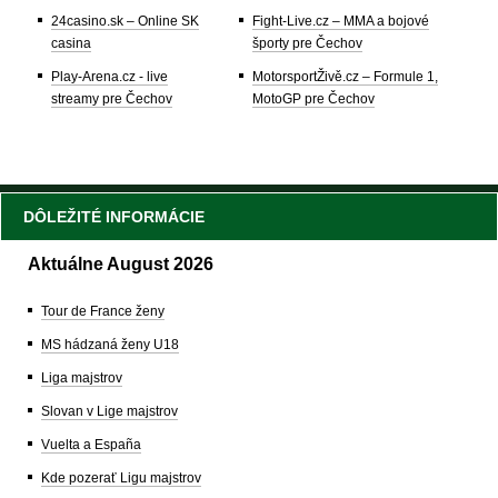
24casino.sk – Online SK
Fight-Live.cz – MMA a bojové
casina
športy pre Čechov
Play-Arena.cz - live
MotorsportŽivě.cz – Formule 1,
streamy pre Čechov
MotoGP pre Čechov
DÔLEŽITÉ INFORMÁCIE
Aktuálne August 2026
Tour de France ženy
MS hádzaná ženy U18
Liga majstrov
Slovan v Lige majstrov
Vuelta a España
Kde pozerať Ligu majstrov