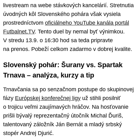
livestream na webe stávkových kancelárií. Stretnutia
úvodných kôl Slovenského pohára však vysiela
prostredníctvom
oficiálneho YouTube kanála portál
Futbalnet.TV
. Tento duel by nemal byť výnimkou.
V stredu 13.9. o 16:30 hod sa teda pripravte
na prenos. Pobeží celkom zadarmo v dobrej kvalite.
Slovenský pohár: Šurany vs. Spartak
Trnava – analýza, kurzy a tip
Trnavčania sa po senzačnom postupe do skupinovej
fázy
Európskej konferečnej ligy
už stihli posilniť
o trojicu veľmi zaujímavých hráčov. Na hosťovanie
prišli bývalý reprezentačný útočník Michal Ďuriš,
talentovaný záložník Ján Bernát a mladý srbský
stopér Andrej Djurić.