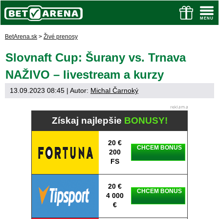
BetArena.sk
>
Živé prenosy
Slovnaft Cup: Šurany vs. Trnava
NAŽIVO – livestream a kurzy
13.09.2023 08:45
| Autor:
Michal Čarnoký
Získaj najlepšie
BONUSY!
20 €
CHCEM BONUS
200
FS
20 €
CHCEM BONUS
4 000
€