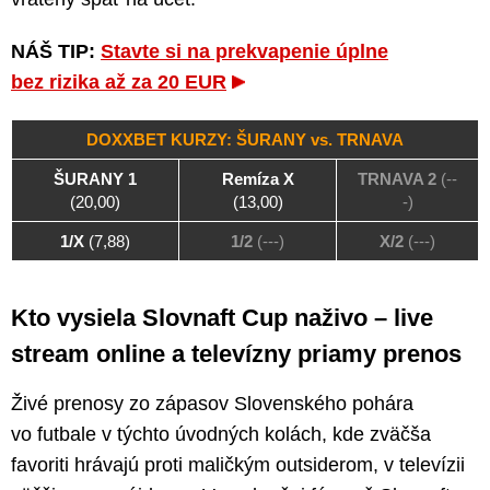
NÁŠ TIP:
Stavte si na prekvapenie úplne
bez rizika až za 20 EUR
DOXXBET KURZY: ŠURANY vs. TRNAVA
ŠURANY 1
Remíza X
TRNAVA 2
(--
(20,00)
(13,00)
-)
1/X
(7,88)
1/2
(---)
X/2
(---)
Kto vysiela Slovnaft Cup naživo – live
stream online a televízny priamy prenos
Živé prenosy zo zápasov Slovenského pohára
vo futbale v týchto úvodných kolách, kde zväčša
favoriti hrávajú proti maličkým outsiderom, v televízii