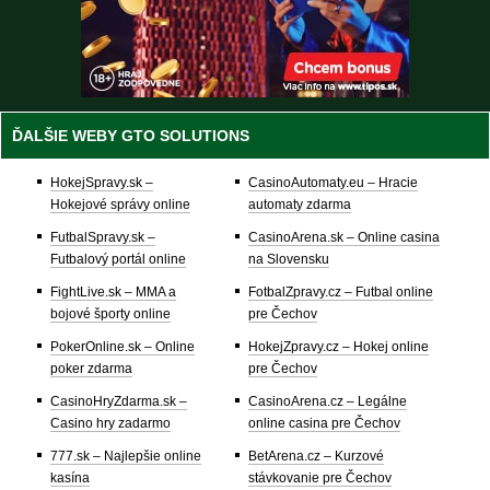
ĎALŠIE WEBY GTO SOLUTIONS
HokejSpravy.sk –
CasinoAutomaty.eu – Hracie
Hokejové správy online
automaty zdarma
FutbalSpravy.sk –
CasinoArena.sk – Online casina
Futbalový portál online
na Slovensku
FightLive.sk – MMA a
FotbalZpravy.cz – Futbal online
bojové športy online
pre Čechov
PokerOnline.sk – Online
HokejZpravy.cz – Hokej online
poker zdarma
pre Čechov
CasinoHryZdarma.sk –
CasinoArena.cz – Legálne
Casino hry zadarmo
online casina pre Čechov
777.sk – Najlepšie online
BetArena.cz – Kurzové
kasína
stávkovanie pre Čechov