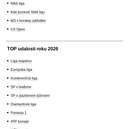
Niké liga
Kde pozerať Niké ligu
MS v horskej cyklistike
US Open
TOP udalosti roku 2026
Liga majstrov
Európska liga
Konferenčná liga
SP v biatlone
SP v zjazdovom lyžovaní
Diamantová liga
Formula 1
ATP turnaje