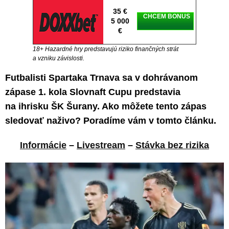
35 €
CHCEM BONUS
5 000
€
18+ Hazardné hry predstavujú riziko finančných strát
a vzniku závislosti.
Futbalisti Spartaka Trnava sa v dohrávanom
zápase 1. kola Slovnaft Cupu predstavia
na ihrisku ŠK Šurany. Ako môžete tento zápas
sledovať naživo? Poradíme vám v tomto článku.
Informácie
–
Livestream
–
Stávka bez rizika