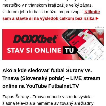
mestečko v nitrianskom kraji zažije veľký zápas,
v ktorom jeho futbalisti môžu iba prekvapiť.
Kliknite
sem a stavte si na výsledok celkom bez rizika
Ako a kde sledovať futbal Šurany vs.
Trnava (Slovenský pohár) – LIVE stream
online na YouTube Futbalnet.TV
Zápas Šurany - Trnava nebude v stredu vysielať
žiadna televízia a nemáme avizovaný ani žiadny