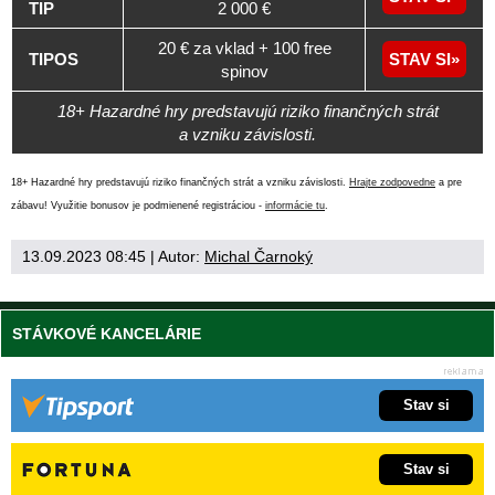
TIP
2 000 €
20 € za vklad + 100 free
TIPOS
STAV SI
spinov
18+ Hazardné hry predstavujú riziko finančných strát
a vzniku závislosti.
18+ Hazardné hry predstavujú riziko finančných strát a vzniku závislosti.
Hrajte zodpovedne
a pre
zábavu! Využitie bonusov je podmienené registráciou -
informácie tu
.
13.09.2023 08:45
| Autor:
Michal Čarnoký
STÁVKOVÉ KANCELÁRIE
Stav si
Stav si