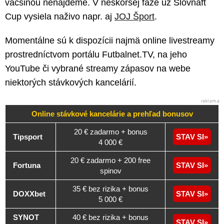
väčšinou nenájdeme. V neskoršej fáze už Slovnaft
Cup vysiela naživo napr. aj
JOJ Šport
.
Momentálne sú k dispozícii najmä online livestreamy
prostredníctvom portálu Futbalnet.TV, na jeho
YouTube či vybrané streamy zápasov na webe
niektorých stávkových kancelárií.
Online stávkové kancelárie a
prehľad
bonusov
20 € zadarmo + bonus
Tipsport
STAV SI
4 000 €
20 € zadarmo + 200 free
Fortuna
STAV SI
spinov
35 € bez rizika + bonus
DOXXbet
STAV SI
5 000 €
SYNOT
40 € bez rizika + bonus
STAV SI