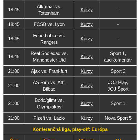
Alkmaar vs.
18:45
Kurzy
-
Tottenham
18:45
FCSB vs. Lyon
Kurzy
-
Fenerbahce vs.
18:45
Kurzy
-
Rangers
Real Sociedad vs.
Sport 1,
18:45
Kurzy
Manchester Utd
audikomentár
21:00
Ajax vs. Frankfurt
Kurzy
Sport 2
AS Rím vs. Ath.
JOJ Play,
21:00
Kurzy
Bilbao
JOJ Šport
Bodo/glimt vs.
21:00
Kurzy
Sport 1
Olympiakos
21:00
Plzeň vs. Lazio
Kurzy
Nova Sport 5
Konferenčná liga, play-off: Európa