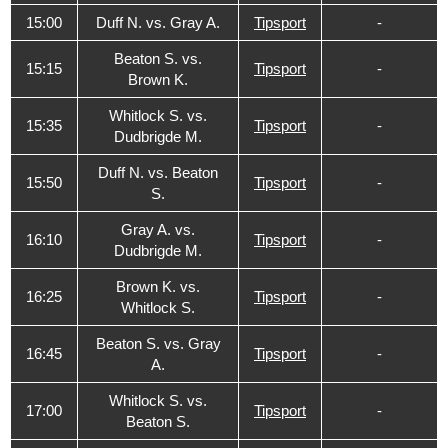
15:00
Duff N. vs. Gray A.
Tipsport
-
Beaton S. vs.
15:15
Tipsport
-
Brown K.
Whitlock S. vs.
15:35
Tipsport
-
Dudbrigde M.
Duff N. vs. Beaton
15:50
Tipsport
-
S.
Gray A. vs.
16:10
Tipsport
-
Dudbrigde M.
Brown K. vs.
16:25
Tipsport
-
Whitlock S.
Beaton S. vs. Gray
16:45
Tipsport
-
A.
Whitlock S. vs.
17:00
Tipsport
-
Beaton S.