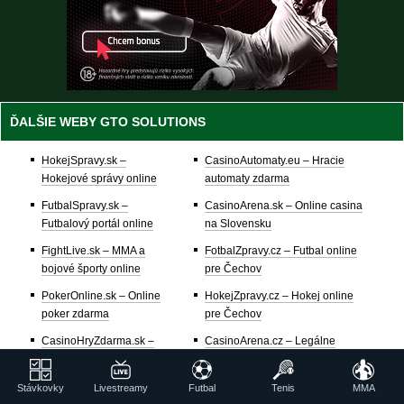
ĎALŠIE WEBY GTO SOLUTIONS
HokejSpravy.sk –
CasinoAutomaty.eu – Hracie
Hokejové správy online
automaty zdarma
FutbalSpravy.sk –
CasinoArena.sk – Online casina
Futbalový portál online
na Slovensku
FightLive.sk – MMA a
FotbalZpravy.cz – Futbal online
bojové športy online
pre Čechov
PokerOnline.sk – Online
HokejZpravy.cz – Hokej online
poker zdarma
pre Čechov
CasinoHryZdarma.sk –
CasinoArena.cz – Legálne
Casino hry zadarmo
online casina pre Čechov
777.sk – Najlepšie online
BetArena.cz – Kurzové
Stávkovky
Livestreamy
Futbal
Tenis
MMA