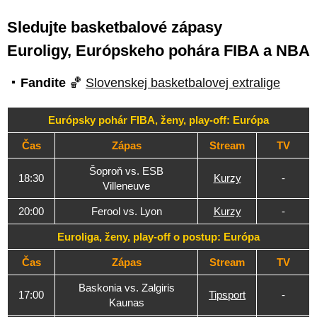
Sledujte basketbalové zápasy
Euroligy, Európskeho pohára FIBA a NBA
Fandite
🏀
Slovenskej basketbalovej extralige
Európsky pohár FIBA, ženy, play-off: Európa
Čas
Zápas
Stream
TV
Šoproň vs. ESB
18:30
Kurzy
-
Villeneuve
20:00
Ferool vs. Lyon
Kurzy
-
Euroliga, ženy, play-off o postup: Európa
Čas
Zápas
Stream
TV
Baskonia vs. Zalgiris
17:00
Tipsport
-
Kaunas