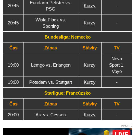
Eurofarm Pelister vs.
20:45
Kurzy
-
PSG
Wisla Plock vs.
20:45
Kurzy
-
Sporting
Bundesliga: Nemecko
Čas
Zápas
Stávky
TV
Nova
19:00
Lemgo vs. Erlangen
Kurzy
Sport 1,
Voyo
19:00
Potsdam vs. Stuttgart
Kurzy
-
Starligue: Francúzsko
Čas
Zápas
Stávky
TV
20:00
Aix vs. Cesson
Kurzy
-