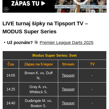
LIVE turnaj šípky na Tipsport TV –
MODUS Super Series
Už poznáte?
🎯
Premier League Darts 2025
Modus Super Series: Svet
Čas
Zápas na 5 legov
Stream
TV
Brown K. vs. Duff
14:05
Tipsport
-
N.
Gray A. vs.
14:25
Tipsport
-
Whitlock S.
Dudbrigde M. vs.
14:40
Tipsport
-
Beaton S.