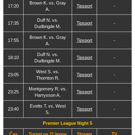
Brown K. vs. Gray
17:20
Tipsport
-
A.
Duff N. vs.
17:35
Tipsport
-
Dudbrigde M.
Brown K. vs. Gray
17:55
Tipsport
-
A.
Duff N. vs.
18:10
Tipsport
-
Dudbrigde M.
West S. vs.
23:05
Tipsport
-
Thornton R.
Montgomery R. vs.
23:25
Tipsport
-
Harrysson A.
Evetts T. vs. West
23:40
Tipsport
-
S.
Premier League Night 5
Čas
Turnaj na 11 legov
Stream
TV