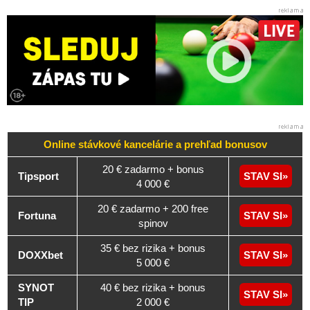
Online stávkové kancelárie a
prehľad
bonusov
20 € zadarmo + bonus
Tipsport
STAV SI
4 000 €
20 € zadarmo + 200 free
Fortuna
STAV SI
spinov
35 € bez rizika + bonus
DOXXbet
STAV SI
5 000 €
SYNOT
40 € bez rizika + bonus
STAV SI
TIP
2 000 €