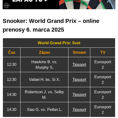
Snooker: World Grand Prix – online
prenosy 6. marca 2025
World Grand Prix: Svet
Čas
Zápas
Stream
TV
Hawkins B. vs.
Eurosport
12:30
Tipsport
Murphy S.
2
Eurosport
12:30
Vafaei H. bs. Si X.
Tipsport
2
Robertson J. vs. Selby
Eurosport
14:30
Tipsport
M.
2
Eurosport
14:30
Xiao G. vs. Peifan L.
Tipsport
2