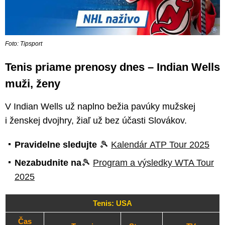
Foto: Tipsport
Tenis priame prenosy dnes – Indian Wells
muži, ženy
V Indian Wells už naplno bežia pavúky mužskej
i ženskej dvojhry, žiaľ už bez účasti Slovákov.
Pravidelne sledujte
🎾
Kalendár ATP Tour 2025
Nezabudnite na
🎾
Program a výsledky WTA Tour
2025
Tenis: USA
Čas