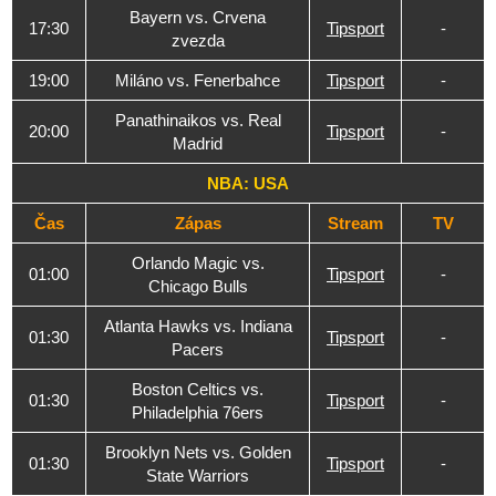
Bayern vs. Crvena
17:30
Tipsport
-
zvezda
19:00
Miláno vs. Fenerbahce
Tipsport
-
Panathinaikos vs. Real
20:00
Tipsport
-
Madrid
NBA: USA
Čas
Zápas
Stream
TV
Orlando Magic vs.
01:00
Tipsport
-
Chicago Bulls
Atlanta Hawks vs. Indiana
01:30
Tipsport
-
Pacers
Boston Celtics vs.
01:30
Tipsport
-
Philadelphia 76ers
Brooklyn Nets vs. Golden
01:30
Tipsport
-
State Warriors