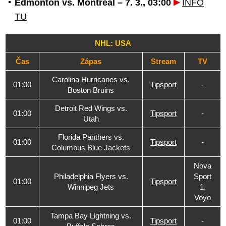
Edmonton vs. Montreal – 7. 3., 03:00
INFO
TU
NHL: USA
Čas
Zápas
Stream
TV
Carolina Hurricanes vs.
01:00
Tipsport
-
Boston Bruins
Detroit Red Wings vs.
01:00
Tipsport
-
Utah
Florida Panthers vs.
01:00
Tipsport
-
Columbus Blue Jackets
Nova
Philadelphia Flyers vs.
Sport
01:00
Tipsport
Winnipeg Jets
1,
Voyo
Tampa Bay Lightning vs.
01:00
Tipsport
-