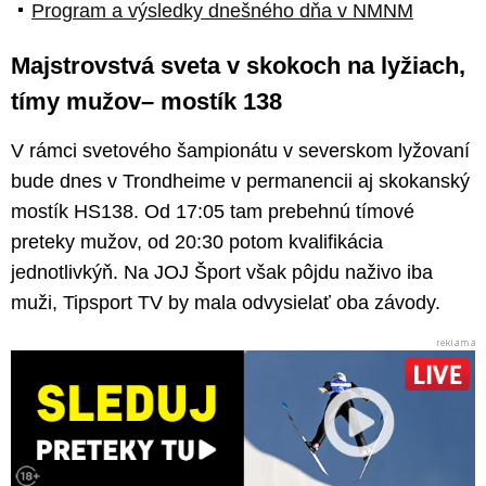
Program a výsledky dnešného dňa v NMNM
Majstrovstvá sveta v skokoch na lyžiach,
tímy mužov– mostík 138
V rámci svetového šampionátu v severskom lyžovaní
bude dnes v Trondheime v permanencii aj skokanský
mostík HS138. Od 17:05 tam prebehnú tímové
preteky mužov, od 20:30 potom kvalifikácia
jednotlivkýň. Na JOJ Šport však pôjdu naživo iba
muži, Tipsport TV by mala odvysielať oba závody.