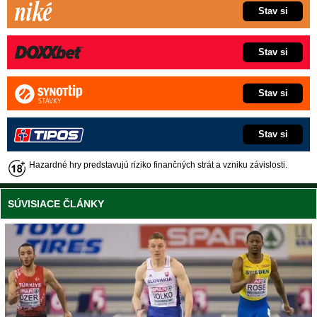
Stav si
Stav si
Stav si
Stav si
Hazardné hry predstavujú riziko finančných strát a vzniku závislosti.
SÚVISIACE ČLÁNKY