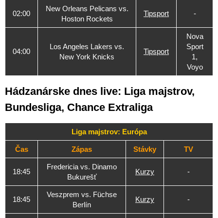
New Orleans Pelicans vs.
02:00
Tipsport
-
Hoston Rockets
Nova
Los Angeles Lakers vs.
Sport
04:00
Tipsport
New York Knicks
1,
Voyo
Hádzanárske dnes live: Liga majstrov,
Bundesliga, Chance Extraliga
Liga majstrov: Európa
Čas
Zápas
Stávky
TV
Fredericia vs. Dinamo
18:45
Kurzy
-
Bukurešť
Veszprem vs. Füchse
18:45
Kurzy
-
Berlín