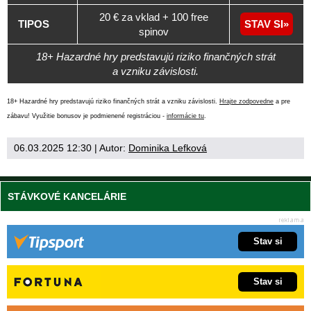
20 € za vklad + 100 free
TIPOS
STAV SI
spinov
18+ Hazardné hry predstavujú riziko finančných strát
a vzniku závislosti.
18+ Hazardné hry predstavujú riziko finančných strát a vzniku závislosti.
Hrajte zodpovedne
a pre
zábavu! Využitie bonusov je podmienené registráciou -
informácie tu
.
06.03.2025 12:30
| Autor:
Dominika Lefková
STÁVKOVÉ KANCELÁRIE
Stav si
Stav si