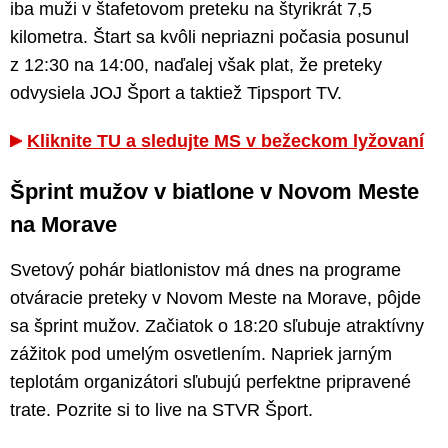
iba muži v štafetovom preteku na štyrikrát 7,5
kilometra. Štart sa kvôli nepriazni počasia posunul
z 12:30 na 14:00, naďalej však plat, že preteky
odvysiela JOJ Šport a taktiež Tipsport TV.
Kliknite TU a sledujte MS v bežeckom lyžovaní
Šprint mužov v biatlone v Novom Meste
na Morave
Svetový pohár biatlonistov má dnes na programe
otváracie preteky v Novom Meste na Morave, pôjde
sa šprint mužov. Začiatok o 18:20 sľubuje atraktívny
zážitok pod umelým osvetlením. Napriek jarným
teplotám organizátori sľubujú perfektne pripravené
trate. Pozrite si to live na STVR Šport.