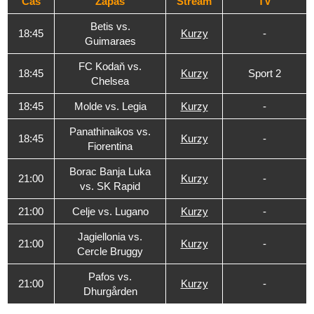
Čas
Zápas
Stream
TV
Betis vs.
18:45
Kurzy
-
Guimaraes
FC Kodaň vs.
18:45
Kurzy
Sport 2
Chelsea
18:45
Molde vs. Legia
Kurzy
-
Panathinaikos vs.
18:45
Kurzy
-
Fiorentina
Borac Banja Luka
21:00
Kurzy
-
vs. SK Rapid
21:00
Celje vs. Lugano
Kurzy
-
Jagiellonia vs.
21:00
Kurzy
-
Cercle Bruggy
Pafos vs.
21:00
Kurzy
-
Dhurgården