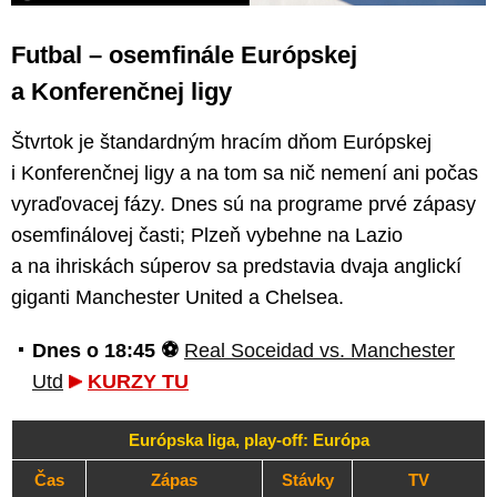
Futbal – osemfinále Európskej
a Konferenčnej ligy
Štvrtok je štandardným hracím dňom Európskej
i Konferenčnej ligy a na tom sa nič nemení ani počas
vyraďovacej fázy. Dnes sú na programe prvé zápasy
osemfinálovej časti; Plzeň vybehne na Lazio
a na ihriskách súperov sa predstavia dvaja anglickí
giganti Manchester United a Chelsea.
Dnes o 18:45 ⚽
Real Soceidad vs. Manchester
Utd
KURZY TU
Európska liga, play-off: Európa
Čas
Zápas
Stávky
TV