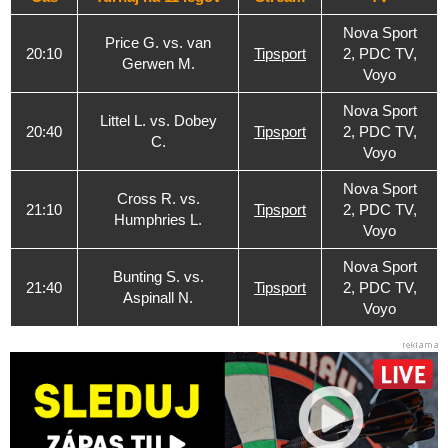
Nova Sport
Price G. vs. van
20:10
Tipsport
2, PDC TV,
Gerwen M.
Voyo
Nova Sport
Littel L. vs. Dobey
20:40
Tipsport
2, PDC TV,
C.
Voyo
Nova Sport
Cross R. vs.
21:10
Tipsport
2, PDC TV,
Humphries L.
Voyo
Nova Sport
Bunting S. vs.
21:40
Tipsport
2, PDC TV,
Aspinall N.
Voyo