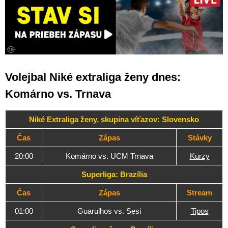
Volejbal Niké extraliga ženy dnes:
Komárno vs. Trnava
Niké Extraliga ženy, skupina víťazov: Slovensko
Čas
Zápas
Stávky
20:00
Komárno vs. UCM Trnava
Kurzy
Superliga: Brazília
Čas
Zápas
Stream
01:00
Guarulhos vs. Sesi
Tipos