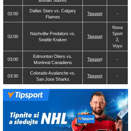
Buffalo Sabres
Dallas Stars vs. Calgary
02:00
Tipsport
-
Flames
Nova
Nashvillw Predators vs.
Sport
02:00
Tipsport
Seattle Kraken
2,
Voyo
Edmonton Oilers vs.
03:00
Tipspor
t
-
Montreal Canadiens
Colorado Avalanche vs.
03:30
Tipsport
-
San Jose Sharks