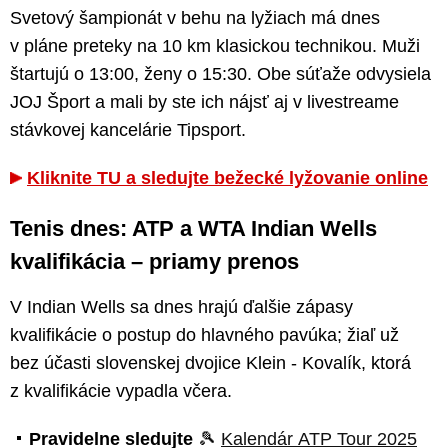
Svetový šampionát v behu na lyžiach má dnes
v pláne preteky na 10 km klasickou technikou. Muži
štartujú o 13:00, ženy o 15:30. Obe súťaže odvysiela
JOJ Šport a mali by ste ich nájsť aj v livestreame
stávkovej kancelárie Tipsport.
Kliknite TU a sledujte bežecké lyžovanie online
Tenis dnes: ATP a WTA Indian Wells
kvalifikácia – priamy prenos
V Indian Wells sa dnes hrajú ďalšie zápasy
kvalifikácie o postup do hlavného pavúka; žiaľ už
bez účasti slovenskej dvojice Klein - Kovalík, ktorá
z kvalifikácie vypadla včera.
Pravidelne sledujte
🎾
Kalendár ATP Tour 2025