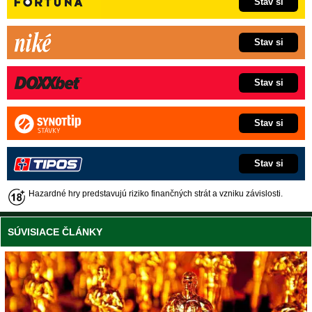
Stav si
Stav si
Stav si
Stav si
Stav si
Hazardné hry predstavujú riziko finančných strát a vzniku závislosti.
SÚVISIACE ČLÁNKY