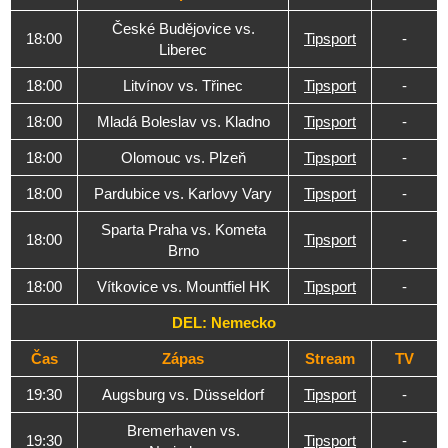
České Budějovice vs.
18:00
Tipsport
-
Liberec
18:00
Litvínov vs. Třinec
Tipsport
-
18:00
Mladá Boleslav vs. Kladno
Tipsport
-
18:00
Olomouc vs. Plzeň
Tipsport
-
18:00
Pardubice vs. Karlovy Vary
Tipsport
-
Sparta Praha vs. Kometa
18:00
Tipsport
-
Brno
18:00
Vítkovice vs. Mountfiel HK
Tipsport
-
DEL: Nemecko
Čas
Zápas
Stream
TV
19:30
Augsburg vs. Düsseldorf
Tipsport
-
Bremerhaven vs.
19:30
Tipsport
-