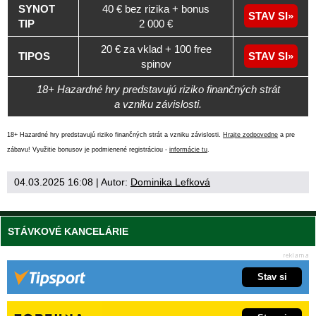
SYNOT
40 € bez rizika + bonus
STAV SI
TIP
2 000 €
20 € za vklad + 100 free
TIPOS
STAV SI
spinov
18+ Hazardné hry predstavujú riziko finančných strát
a vzniku závislosti.
18+ Hazardné hry predstavujú riziko finančných strát a vzniku závislosti.
Hrajte zodpovedne
a pre
zábavu! Využitie bonusov je podmienené registráciou -
informácie tu
.
04.03.2025 16:08
| Autor:
Dominika Lefková
STÁVKOVÉ KANCELÁRIE
Stav si