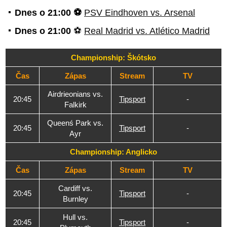
Dnes o 21:00 ⚽
PSV Eindhoven vs. Arsenal
Dnes o 21:00
⚽
Real Madrid vs. Atlético Madrid
Championship: Škótsko
Čas
Zápas
Stream
TV
Airdrieonians vs.
20:45
Tipsport
-
Falkirk
Queenś Park vs.
20:45
Tipsport
-
Ayr
Championship: Anglicko
Čas
Zápas
Stream
TV
Cardiff vs.
20:45
Tipsport
-
Burnley
Hull vs.
20:45
Tipsport
-