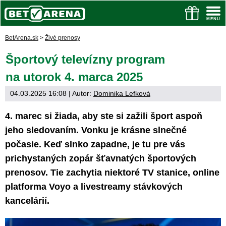
BetArena.sk
>
Živé prenosy
Športový televízny program
na utorok 4. marca 2025
04.03.2025 16:08
| Autor:
Dominika Lefková
4. marec si žiada, aby ste si zažili šport aspoň
jeho sledovaním. Vonku je krásne slnečné
počasie. Keď slnko zapadne, je tu pre vás
prichystaných zopár šťavnatých športových
prenosov. Tie zachytia niektoré TV stanice, online
platforma Voyo a livestreamy stávkových
kancelárií.