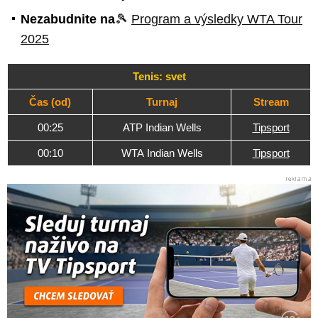
Nezabudnite na
🎾
Program a výsledky WTA Tour
2025
Tenis: svet
Čas (od)
Turnaj
Stream
00:25
ATP Indian Wells
Tipsport
00:10
WTA Indian Wells
Tipsport