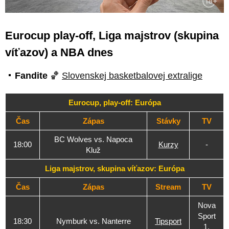
Eurocup play-off, Liga majstrov (skupina
víťazov) a NBA dnes
Fandite
🏀
Slovenskej basketbalovej extralige
Eurocup, play-off: Európa
Čas
Zápas
Stávky
TV
BC Wolves vs. Napoca
18:00
Kurzy
-
Kluž
Liga majstrov, skupina víťazov: Európa
Čas
Zápas
Stream
TV
Nova
Sport
18:30
Nymburk vs. Nanterre
Tipsport
1,