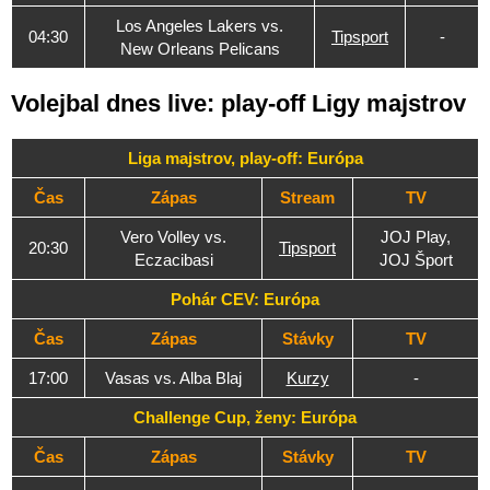
Los Angeles Lakers vs.
04:30
Tipsport
-
New Orleans Pelicans
Volejbal dnes live: play-off Ligy majstrov
Liga majstrov, play-off: Európa
Čas
Zápas
Stream
TV
Vero Volley vs.
JOJ Play,
20:30
Tipsport
Eczacibasi
JOJ Šport
Pohár CEV: Európa
Čas
Zápas
Stávky
TV
17:00
Vasas vs. Alba Blaj
Kurzy
-
Challenge Cup, ženy: Európa
Čas
Zápas
Stávky
TV