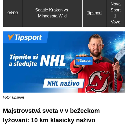
Nova
Seattle Kraken vs.
Sport
04:00
Tipsport
Minnesota Wild
1,
Voyo
Foto: Tipsport
Majstrovstvá sveta v v bežeckom
lyžovaní: 10 km klasicky naživo