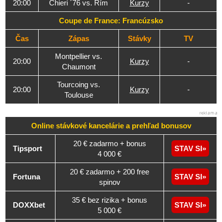
20:00
Chieri ´76 vs. Rím
Kurzy
-
Coupe de France: Francúzsko
Čas
Zápas
Stávky
TV
Montpellier vs.
20:00
Kurzy
-
Chaumont
Tourcoing vs.
20:00
Kurzy
-
Toulouse
Online stávkové kancelárie a
prehľad
bonusov
20 € zadarmo + bonus
Tipsport
STAV SI
4 000 €
20 € zadarmo + 200 free
Fortuna
STAV SI
spinov
35 € bez rizika + bonus
DOXXbet
STAV SI
5 000 €