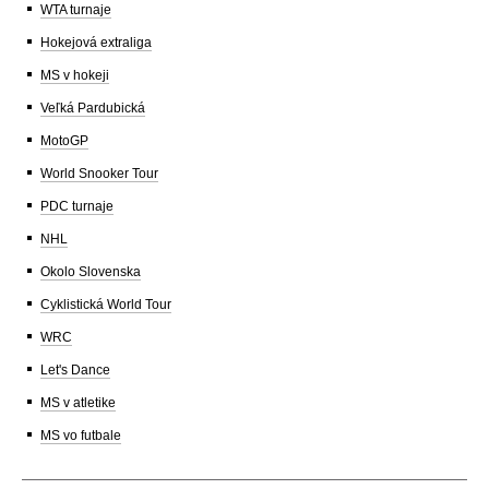
WTA turnaje
Hokejová extraliga
MS v hokeji
Veľká Pardubická
MotoGP
World Snooker Tour
PDC turnaje
NHL
Okolo Slovenska
Cyklistická World Tour
WRC
Let's Dance
MS v atletike
MS vo futbale