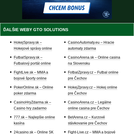
ĎALŠIE WEBY GTO SOLUTIONS
HokejSpravy.sk –
CasinoAutomaty.eu – Hracie
Hokejové správy online
automaty zdarma
FutbalSpravy.sk –
CasinoArena.sk – Online casina
Futbalový portál online
na Slovensku
FightLive.sk – MMA a
FotbalZpravy.cz – Futbal online
bojové športy online
pre Čechov
PokerOnline.sk – Online
HokejZpravy.cz – Hokej online
poker zdarma
pre Čechov
CasinoHryZdarma.sk –
CasinoArena.cz – Legálne
Casino hry zadarmo
online casina pre Čechov
777.sk – Najlepšie online
BetArena.cz – Kurzové
kasína
stávkovanie pre Čechov
24casino.sk – Online SK
Fight-Live.cz – MMA a bojové