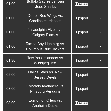
Buffalo Sabres vs. San
01:00
Tipsport
-
Jose Sharks
Detroit Red Wings vs.
01:00
Tipsport
-
Carolina Hurricanes
Philadelphia Flyers vs.
01:00
Tipsport
-
Calgary Flames
Tampa Bay Lightning vs.
01:00
Tipsport
-
Columbus Blue Jackets
New York Islanders vs.
01:30
Tipsport
-
Winnipeg Jets
Dallas Stars vs. New
02:00
Tipsport
-
Jersey Devils
Colorado Avalanche vs.
03:00
Tipsport
-
Pittsburg Penguins
Edmonton Oilers vs.
03:00
Tipsport
-
Anaheim Ducks