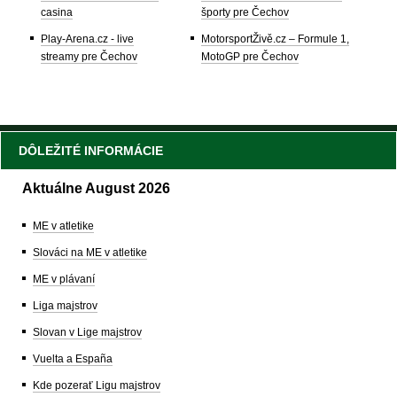
casina
športy pre Čechov
Play-Arena.cz - live
MotorsportŽivě.cz – Formule 1,
streamy pre Čechov
MotoGP pre Čechov
DÔLEŽITÉ INFORMÁCIE
Aktuálne August 2026
ME v atletike
Slováci na ME v atletike
ME v plávaní
Liga majstrov
Slovan v Lige majstrov
Vuelta a España
Kde pozerať Ligu majstrov