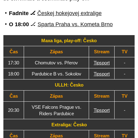
Fadnite 🏒
Českej hokejovej extralige
O 18:00
🏒
Sparta Praha vs. Kometa Brno
Maxa liga, play-off: Česko
Čas
Zápas
Stream
TV
17:30
Chomutov vs. Přerov
Tipsport
-
18:00
Pardubice B vs. Sokolov
Tipsport
-
ULLH: Česko
Čas
Zápas
Stream
TV
VSE Falcons Prague vs.
20:30
Tipsport
-
Riders Pardubice
Extraliga: Česko
Čas
Zápas
Stream
TV