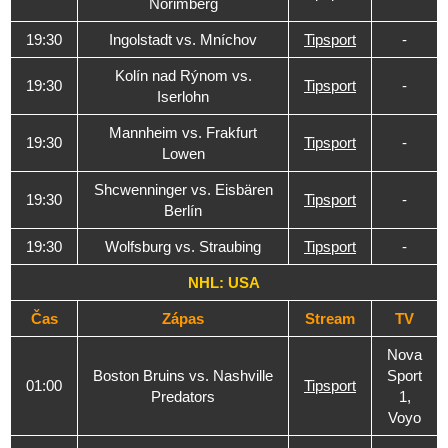
Norimberg
19:30
Ingolstadt vs. Mníchov
Tipsport
-
Kolín nad Rýnom vs.
19:30
Tipsport
-
Iserlohn
Mannheim vs. Frakfurt
19:30
Tipsport
-
Lowen
Shcwenninger vs. Eisbären
19:30
Tipsport
-
Berlín
19:30
Wolfsburg vs. Straubing
Tipsport
-
NHL: USA
Čas
Zápas
Stream
TV
Nova
Boston Bruins vs. Nashville
Sport
01:00
Tipsport
Predators
1,
Voyo