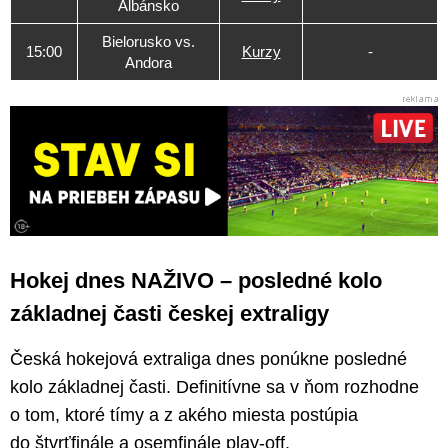
Albánsko
Bielorusko vs.
15:00
Kurzy
-
Andora
Hokej dnes NAŽIVO – posledné kolo
základnej časti českej extraligy
Česká hokejová extraliga dnes ponúkne posledné
kolo základnej časti. Definitívne sa v ňom rozhodne
o tom, ktoré tímy a z akého miesta postúpia
do štvrťfinále a osemfinále play-off.