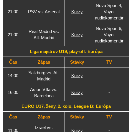
Nova Sport 4,
21:00
PSV vs. Arsenal
Kurzy
Voyo,
audiokomentár
Nova Sport 6,
Real Madrid vs.
21:00
Kurzy
Voyo,
Atl. Madrid
audiokomentár
Liga majstrov U19, play-off: Európa
Čas
Zápas
Stávky
TV
Salzburg vs. Atl.
14:00
Kurzy
-
Madrid
Aston Villa vs.
16:00
Kurzy
-
Barcelona
EURO U17, ženy, 2. kolo, League B: Európa
Čas
Zápas
Stávky
TV
Izrael vs.
11:00
Kurzy
-