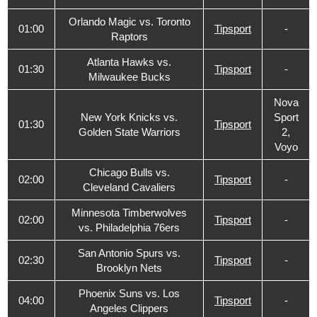
Orlando Magic vs. Toronto
01:00
Tipsport
-
Raptors
Atlanta Hawks vs.
01:30
Tipsport
-
Milwaukee Bucks
Nova
New York Knicks vs.
Sport
01:30
Tipsport
Golden State Warriors
2,
Voyo
Chicago Bulls vs.
02:00
Tipsport
-
Cleveland Cavaliers
Minnesota Timberwolves
02:00
Tipsport
-
vs. Philadelphia 76ers
San Antonio Spurs vs.
02:30
Tipsport
-
Brooklyn Nets
Phoenix Suns vs. Los
04:00
Tipsport
-
Angeles Clippers