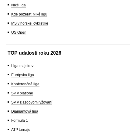
Niké liga
Kde pozerať Niké ligu
MS v horskej cyklistike
US Open
TOP udalosti roku 2026
Liga majstrov
Európska liga
Konferenčná liga
SP v biatlone
SP v zjazdovom lyžovaní
Diamantová liga
Formula 1
ATP turnaje