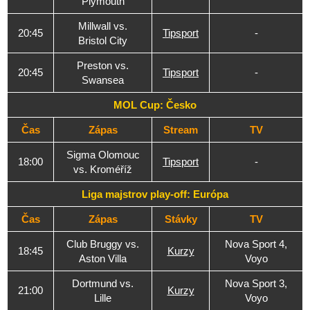
Plymouth
Millwall vs.
20:45
Tipsport
-
Bristol City
Preston vs.
20:45
Tipsport
-
Swansea
MOL Cup: Česko
Čas
Zápas
Stream
TV
Sigma Olomouc
18:00
Tipsport
-
vs. Kroméříž
Liga majstrov play-off: Európa
Čas
Zápas
Stávky
TV
Club Bruggy vs.
Nova Sport 4,
18:45
Kurzy
Aston Villa
Voyo
Dortmund vs.
Nova Sport 3,
21:00
Kurzy
Lille
Voyo