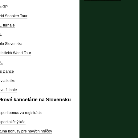
toGP
ld Snooker Tour
 turnaje
L
lo Slovenska
listická World Tour
RC
's Dance
v atletike
vo futbale
vkové kancelárie na Slovensku
sport bonus za registráciu
sport akčný kód
tuna bonusy pre nových hráčov