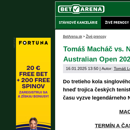
STÁVKOVÉ KANCELÁRIE
ŽIVÉ PRENOSY
BetArena.sk
>
Živé prenosy
Tomáš Macháč vs. No
Australian Open 20
16.01.2025 13:50
| Autor:
Tomáš L
Do tretieho kola singlovéh
hneď trojica českých tenis
času vyzve legendárneho N
MA
TERMÍN A ČA