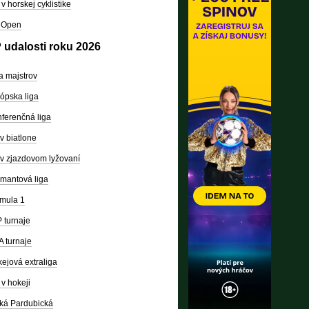
v horskej cyklistike
 Open
 udalosti roku 2026
a majstrov
ópska liga
ferenčná liga
v biatlone
v zjazdovom lyžovaní
mantová liga
mula 1
 turnaje
 turnaje
ejová extraliga
v hokeji
ká Pardubická