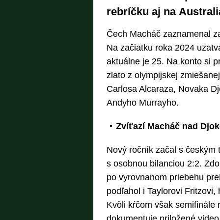
rebríčku aj na Austral
Čech Macháč zaznamenal za 
Na začiatku roka 2024 uzatvá
aktuálne je 25. Na konto si p
zlato z olympijskej zmiešane
Carlosa Alcaraza, Novaka Dj
Andyho Murrayho.
Zvíťazí Macháč nad Dj
Nový ročník začal s českým 
s osobnou bilanciou 2:2. Zdo
po vyrovnanom priebehu pr
podľahol i Taylorovi Fritzovi,
Kvôli kŕčom však semifinále 
dokumentuje priložené video.