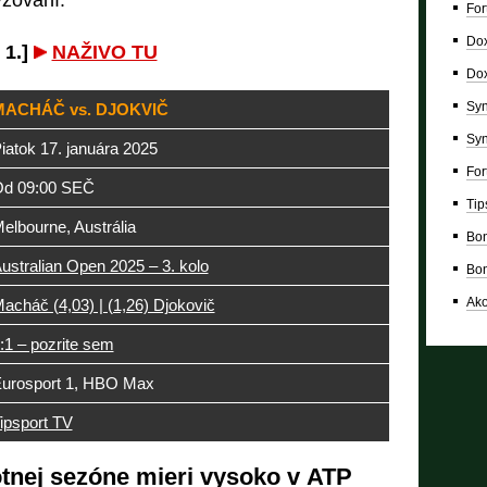
žovaní.
For
Dox
 1.]
NAŽIVO TU
Dox
Syn
MACHÁČ vs. DJOKVIČ
Syn
iatok 17. januára 2025
For
d 09:00 SEČ
Tip
elbourne, Austrália
Bon
ustralian Open 2025 – 3. kolo
Bon
Ako
acháč (4,03) | (1,26) Djokovič
:1 – pozrite sem
urosport 1, HBO Max
ipsport TV
tnej sezóne mieri vysoko v ATP