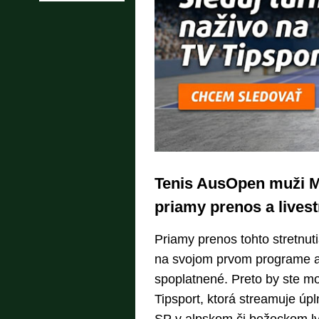
Tenis AusOpen muži M
priamy prenos a lives
Priamy prenos tohto stretnut
na svojom prvom programe a
spoplatnené. Preto by ste moh
Tipsport, ktorá streamuje ú