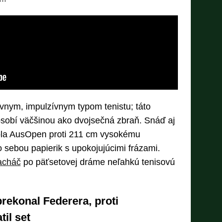
nym, impulzívnym typom tenistu; táto
ôsobí väčšinou ako dvojsečná zbraň. Snáď aj
ola AusOpen proti 211 cm vysokému
 sebou papierik s upokojujúcimi frázami.
acháč
po päťsetovej dráme neľahkú tenisovú
rekonal Federera, proti
til set