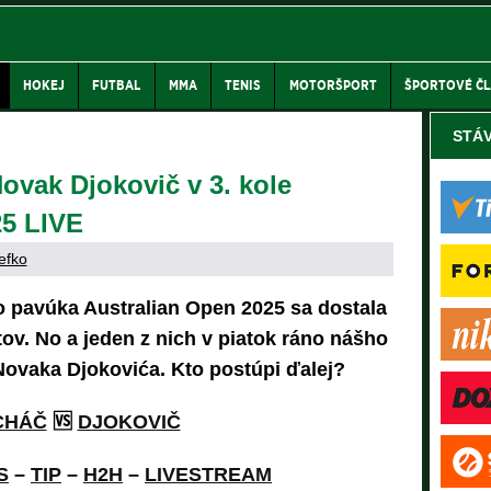
HOKEJ
FUTBAL
MMA
TENIS
MOTORŠPORT
ŠPORTOVÉ Č
STÁ
vak Djokovič v 3. kole
25 LIVE
efko
o pavúka Australian Open 2025 sa dostala
tov. No a jeden z nich v piatok ráno nášho
ovaka Djokovića. Kto postúpi ďalej?
CHÁČ
🆚
DJOKOVIČ
S
–
TIP
–
H2H
–
LIVESTREAM