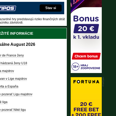
Stav si
zardné hry predstavujú riziko finančných strát
vzniku závislosti.
ŽITÉ INFORMÁCIE
uálne August 2026
r de France ženy
 hádzaná ženy U18
a majstrov
van v Lige majstrov
lta a España
 pozerať Ligu majstrov
é liga
 pozerať Niké ligu