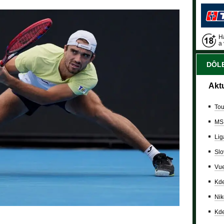
Ha
a 
DÔLE
Akt
Tou
MS
Lig
Slo
Vue
Kde
Nik
Kde