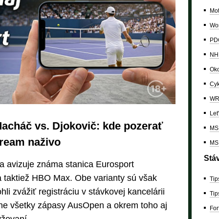
Mo
Wor
PDC
NH
Oko
Cyk
W
Let
acháč vs. Djokovič: kde pozerať
MS 
tream naživo
MS 
Stá
ia avizuje známa stanica Eurosport
 taktiež HBO Max. Obe varianty sú však
Tip
li zvážiť registráciu v stávkovej kancelárii
Tip
plne všetky zápasy AusOpen a okrem toho aj
For