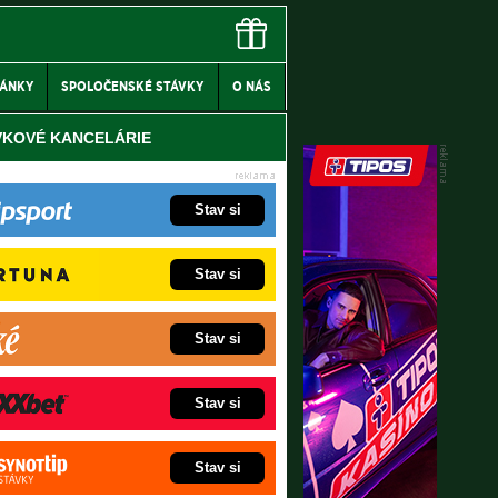
LÁNKY
SPOLOČENSKÉ STÁVKY
O NÁS
VKOVÉ KANCELÁRIE
Stav si
Stav si
Stav si
Stav si
Stav si