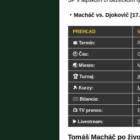
SP v alpskom či bežeckom ly
Macháč vs. Djokovič [17.
PREHĽAD
📅 Termín:
P
🕘 Čas:
O
🌏 Miesto:
M
🏆 Turnaj:
A
🎾 Kurzy:
M
🤼‍♂️ Bilancia:
1
📺 TV prenos:
E
▶️ Livestream:
T
Tomáš Macháč po živo