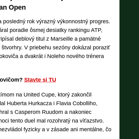
ian Open
posledný rok výrazný výkonnostný progres.
ral poradie ôsmej desiatky rankingu ATP,
ripísal deblový titul z Marseille a pamätné
j štvorhry. V priebehu sezóny dokázal poraziť
okoviča a dvakrát i Noleho nového trénera
okovičom?
Stavte si TU
tímom na United Cupe, ktorý zakončil
lal Huberta Hurkacza i Flavia Cobolliho,
ehral s Casperom Ruudom a nakoniec
 hoci tento duel mal rozohratý na víťazstvo.
nezvládol fyzicky a v zásade ani mentálne, čo
..