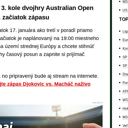
MS 
 3. kole dvojhry Australian Open
US
s, začiatok zápasu
TOP
tok 17. januára ako tretí v poradí priamo
Lig
ačiatok je naplánovaný na 19:00 miestneho
Eur
a území strednej Európy a chcete stihnúť
Kon
hy časový posun a zapnite si prijímač
SP 
SP 
Dia
a, no pripravený bude aj stream na internete.
For
ujte zápas Djokovic vs. Macháč naživo
ATP
WTA
Hok
MS 
Veľ