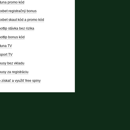
tuna promo kód
xbet registračný bonus
xbet skaut kód a promo kód
ottip stávka bez rizika
ottip bonus kód
tuna TV
sport TV
usy bez vkladu
usy za registráciu
 získať a využiť free spiny