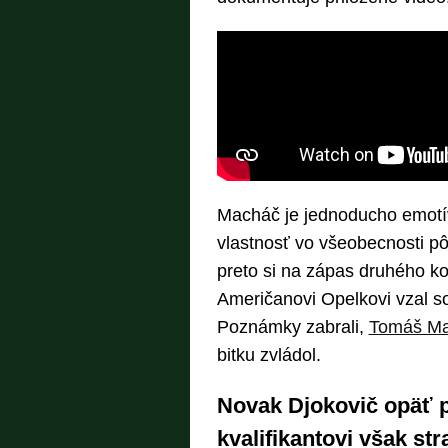
Macháč je jednoducho emotív
vlastnosť vo všeobecnosti p
preto si na zápas druhého k
Američanovi Opelkovi vzal so
Poznámky zabrali,
Tomáš M
bitku zvládol.
Novak Djokovič opäť p
kvalifikantovi však stra