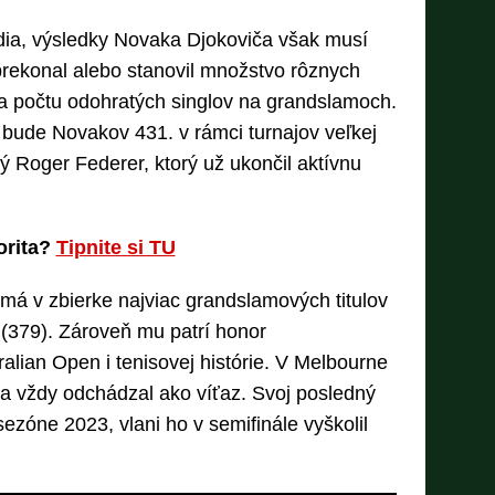
vidia, výsledky Novaka Djokoviča však musí
prekonal alebo stanovil množstvo rôznych
ka počtu odohratých singlov na grandslamoch.
ude Novakov 431. v rámci turnajov veľkej
uhý Roger Federer, ktorý už ukončil aktívnu
.
orita?
Tipnite si TU
má v zbierke najviac grandslamových titulov
h (379). Zároveň mu patrí honor
alian Open i tenisovej histórie. V Melbourne
e a vždy odchádzal ako víťaz. Svoj posledný
v sezóne 2023, vlani ho v semifinále vyškolil