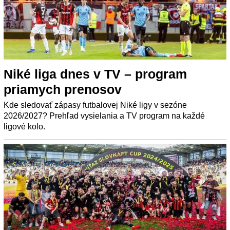
Niké liga dnes v TV – program
priamych prenosov
Kde sledovať zápasy futbalovej Niké ligy v sezóne
2026/2027? Prehľad vysielania a TV program na každé
ligové kolo.