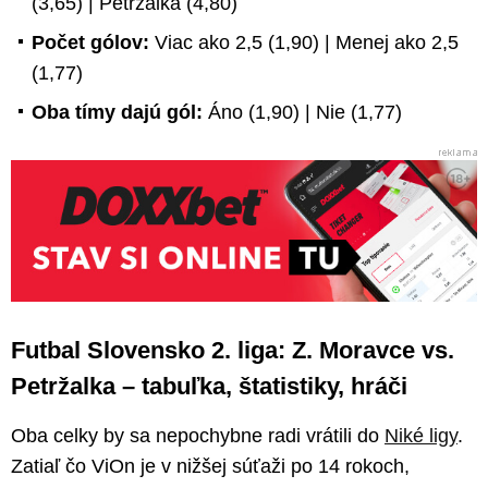
(3,65) | Petržalka (4,80)
Počet gólov:
Viac ako 2,5 (1,90) | Menej ako 2,5
(1,77)
Oba tímy dajú gól:
Áno (1,90) | Nie (1,77)
Futbal Slovensko 2. liga: Z. Moravce vs.
Petržalka – tabuľka, štatistiky, hráči
Oba celky by sa nepochybne radi vrátili do
Niké ligy
.
Zatiaľ čo ViOn je v nižšej súťaži po 14 rokoch,