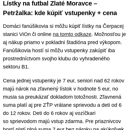
Lístky na futbal Zlaté Moravce –
Petržalka: kde kúpiť vstupenky + cena
Domáci fanúšikovia si môžu kúpiť lístky na Čerpacej
stanici ViOn či online
na tomto odkaze
. Možnosťou je
aj nákup priamo v pokladni štadióna pred výkopom.
Fanúšikovia hostí si môžu vstupenky zakúpiť iba
prostredníctvom svojho klubu do vyhradeného
sektoru B1.
Cena jednej vstupenky je 7 eur, seniori nad 62 rokov
majú nárok na zľavnený lístok v hodnote 5 eur, no
musia sa preukázať dokladom totožnosti. Zľavnená
suma platí aj pre ZŤP vrátane sprievodu a deti od 6
do 12 rokov. Deti do 6 rokov aj vozíčkari
so sprievodom majú vstup zdarma. Pre priaznivcov
hostí platí plná suma 7 eur bez nároku na akúkoľvek