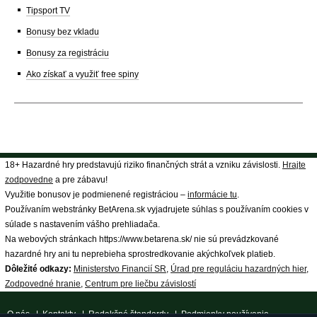
Tipsport TV
Bonusy bez vkladu
Bonusy za registráciu
Ako získať a využiť free spiny
18+ Hazardné hry predstavujú riziko finančných strát a vzniku závislosti.
Hrajte
zodpovedne
a pre zábavu!
Využitie bonusov je podmienené registráciou –
informácie tu
.
Používaním webstránky BetArena.sk vyjadrujete súhlas s používaním cookies v
súlade s nastavením vášho prehliadača.
Na webových stránkach https://www.betarena.sk/ nie sú prevádzkované
hazardné hry ani tu neprebieha sprostredkovanie akýchkoľvek platieb.
Dôležité odkazy:
Ministerstvo Financií SR
,
Úrad pre reguláciu hazardných hier
,
Zodpovedné hranie
,
Centrum pre liečbu závislostí
O nás
|
Kontakty
|
Redakčné štandardy
|
Podmienky používania