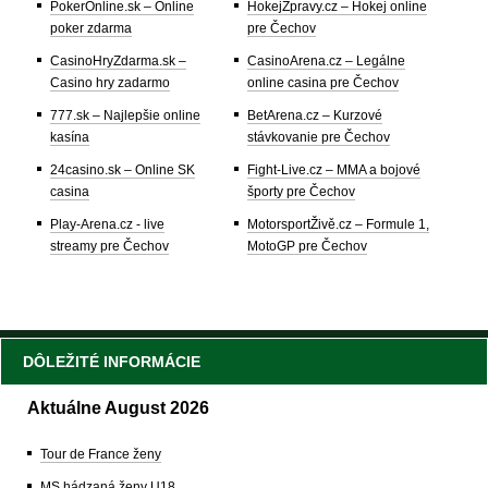
PokerOnline.sk – Online
HokejZpravy.cz – Hokej online
poker zdarma
pre Čechov
CasinoHryZdarma.sk –
CasinoArena.cz – Legálne
Casino hry zadarmo
online casina pre Čechov
777.sk – Najlepšie online
BetArena.cz – Kurzové
kasína
stávkovanie pre Čechov
24casino.sk – Online SK
Fight-Live.cz – MMA a bojové
casina
športy pre Čechov
Play-Arena.cz - live
MotorsportŽivě.cz – Formule 1,
streamy pre Čechov
MotoGP pre Čechov
DÔLEŽITÉ INFORMÁCIE
Aktuálne August 2026
Tour de France ženy
MS hádzaná ženy U18