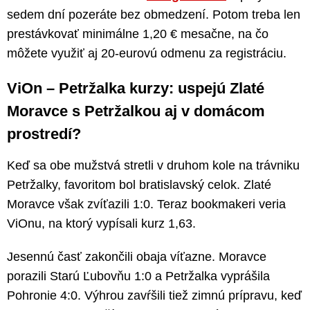
sedem dní pozeráte bez obmedzení. Potom treba len
prestávkovať minimálne 1,20 € mesačne, na čo
môžete využiť aj 20-eurovú odmenu za registráciu.
ViOn – Petržalka kurzy: uspejú Zlaté
Moravce s Petržalkou aj v domácom
prostredí?
Keď sa obe mužstvá stretli v druhom kole na trávniku
Petržalky, favoritom bol bratislavský celok. Zlaté
Moravce však zvíťazili 1:0. Teraz bookmakeri veria
ViOnu, na ktorý vypísali kurz 1,63.
Jesennú časť zakončili obaja víťazne. Moravce
porazili Starú Ľubovňu 1:0 a Petržalka vyprášila
Pohronie 4:0. Výhrou zavŕšili tiež zimnú prípravu, keď