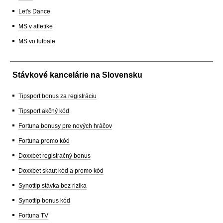
Let's Dance
MS v atletike
MS vo futbale
Stávkové kancelárie na Slovensku
Tipsport bonus za registráciu
Tipsport akčný kód
Fortuna bonusy pre nových hráčov
Fortuna promo kód
Doxxbet registračný bonus
Doxxbet skaut kód a promo kód
Synottip stávka bez rizika
Synottip bonus kód
Fortuna TV