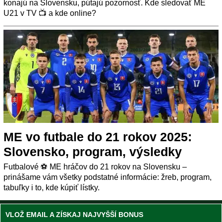
konajú na Slovensku, pútajú pozornosť. Kde sledovať ME
U21 v TV 📺 a kde online?
ME vo futbale do 21 rokov 2025:
Slovensko, program, výsledky
Futbalové ⚽ ME hráčov do 21 rokov na Slovensku –
prinášame vám všetky podstatné informácie: žreb, program,
tabuľky i to, kde kúpiť lístky.
VLOŽ EMAIL A ZÍSKAJ NAJVYŠŠÍ BONUS