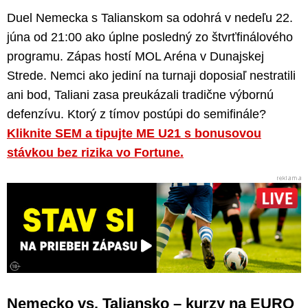
Duel Nemecka s Talianskom sa odohrá v nedeľu 22.
júna od 21:00 ako úplne posledný zo štvrťfinálového
programu. Zápas hostí MOL Aréna v Dunajskej
Strede. Nemci ako jediní na turnaji doposiaľ nestratili
ani bod, Taliani zasa preukázali tradične výbornú
defenzívu. Ktorý z tímov postúpi do semifinále?
Kliknite SEM a tipujte ME U21 s bonusovou
stávkou bez rizika vo Fortune.
Nemecko vs. Taliansko – kurzy na EURO