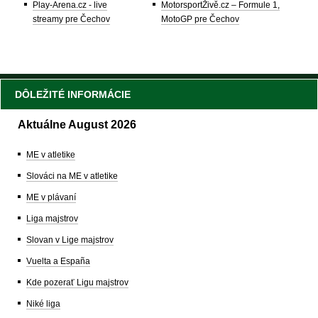
Play-Arena.cz - live
MotorsportŽivě.cz – Formule 1,
streamy pre Čechov
MotoGP pre Čechov
DÔLEŽITÉ INFORMÁCIE
Aktuálne August 2026
ME v atletike
Slováci na ME v atletike
ME v plávaní
Liga majstrov
Slovan v Lige majstrov
Vuelta a España
Kde pozerať Ligu majstrov
Niké liga