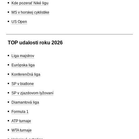
Kde pozerať Niké ligu
MS v horskej cyklistike
US Open
TOP udalosti roku 2026
Liga majstrov
Európska liga
Konferenčná liga
SP v biatlone
SP v zjazdovom lyžovaní
Diamantová liga
Formula 1
ATP turnaje
WTA turnaje