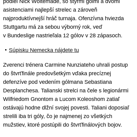
podiel Nick Woltemade, so štyrmi gólmi a dvomi
asistenciami najlepší strelec a zároveň
najproduktívnejší hráč turnaja. Ofenzívna hviezda
Stuttgartu má za sebou výborný rok, veď
v Bundeslige nastrieľala 12 gólov v 28 zápasoch.
Súpisku Nemecka nájdete tu
Zverenci trénera Carmine Nunziateho uhrali postup
do štvrťfinále predovšetkým vďaka precíznej
defenzíve pod vedením gólmana Sebastiana
Desplanchesa. Talianski strelci na čele s legionármi
Wilfriedom Gnontom a Lucom Koleoshom zatiaľ
ostávajú hodne dlžní svojej povesti. Taliani doposiaľ
strelili iba tri góly, čo je najmenej zo všetkých
mužstiev, ktoré postúpili do štvrťfinálových bojov.