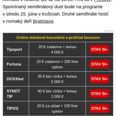
Spomínaný semifinálový duel bude na programe
v stredu 25. júna v Košiciah. Druhé semifinále hostí
v rovnaký deň
Bratislava
.
Online stávkové kancelárie a
prehľad
bonusov
20 € zadarmo + bonus
Tipsport
STAV SI
4 000 €
20 € zadarmo + 200 free
Fortuna
STAV SI
spinov
35 € bez rizika + bonus
DOXXbet
STAV SI
5 000 €
SYNOT
40 € bez rizika + bonus
STAV SI
TIP
2 000 €
20 € za vklad + 100 free
TIPOS
STAV SI
spinov