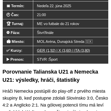
📅 Termín:
Nedeľa 22. júna 2025
🕘 Čas:
21:00
🏆 Turnaj:
ME vo futbale do 21 rokov
⚽ Fáza:
Štvrťfinále
🏟️ Miesto:
MOL Aréna, Dunajská Streda 🇸🇰
✅ Kurzy:
GER (1,92) | X (3,60) | ITA (3,80)
▶️ Prenos:
STVR :Šport
Porovnanie Talianska U21 a Nemecka
U21: výsledky, hráči, štatistiky
Hráči Nemecka postúpili do play-off z prvého miesta
skupiny B, keď postupne zdolali Slovinsko 3:0, Česko
4:2 a Anglicko 2:1. Na gólovej potencii tímu má leví