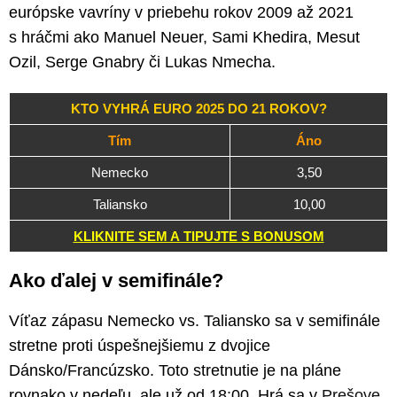
európske vavríny v priebehu rokov 2009 až 2021
s hráčmi ako Manuel Neuer, Sami Khedira, Mesut
Ozil, Serge Gnabry či Lukas Nmecha.
KTO VYHRÁ EURO 2025 DO 21 ROKOV?
Tím
Áno
Nemecko
3,50
Taliansko
10,00
KLIKNITE SEM A TIPUJTE S BONUSOM
Ako ďalej v semifinále?
Víťaz zápasu Nemecko vs. Taliansko sa v semifinále
stretne proti úspešnejšiemu z dvojice
Dánsko/Francúzsko. Toto stretnutie je na pláne
rovnako v nedeľu, ale už od 18:00. Hrá sa v
Prešove
.