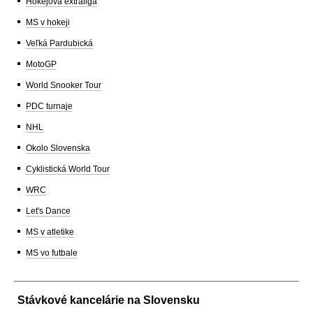
Hokejová extraliga
MS v hokeji
Veľká Pardubická
MotoGP
World Snooker Tour
PDC turnaje
NHL
Okolo Slovenska
Cyklistická World Tour
WRC
Let's Dance
MS v atletike
MS vo futbale
Stávkové kancelárie na Slovensku