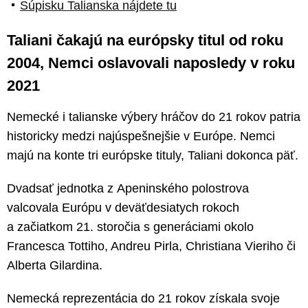
Súpisku Talianska nájdete tu
Taliani čakajú na európsky titul od roku
2004, Nemci oslavovali naposledy v roku
2021
Nemecké i talianske výbery hráčov do 21 rokov patria
historicky medzi najúspešnejšie v Európe. Nemci
majú na konte tri európske tituly, Taliani dokonca päť.
Dvadsať jednotka z Apeninského polostrova
valcovala Európu v deväťdesiatych rokoch
a začiatkom 21. storočia s generáciami okolo
Francesca Tottiho, Andreu Pirla, Christiana Vieriho či
Alberta Gilardina.
Nemecká reprezentácia do 21 rokov získala svoje