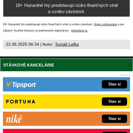
18+ Hazardné hry predstavujú riziko finančných strát
a vzniku závislosti.
18+ Hazardné hry predstavujú riziko finančných strát a vzniku závislosti.
Hrajte zodpovedne
a pre
zábavu! Využitie bonusov je podmienené registráciou -
informácie tu
.
22.06.2025 06:34
| Autor:
Tomáš Lefko
STÁVKOVÉ KANCELÁRIE
Stav si
Stav si
Stav si