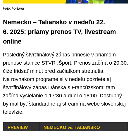
Foto: Fortuna
Nemecko – Taliansko v nedeľu 22.
6. 2025: priamy prenos TV, livestream
online
Posledný štvrťfinálový zápas prinesie v priamom
prenose stanice STVR :Šport. Prenos začína o 20:30,
čiže tridsať minút pred začiatkom stretnutia.
Na rovnakom programe si v nedeľu pozriete aj
štvrťfinálový zápas Dánska s Francúzskom; tam
začína vysielanie o 17:30 a duel o 18:00. Dostupný
by mal byť štandardne aj stream na webe slovenskej
televízie.
PREVIEW
NEMECKO vs. TALIANSKO