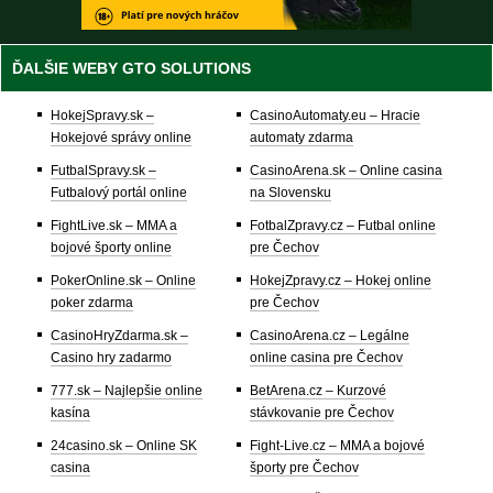
ĎALŠIE WEBY GTO SOLUTIONS
HokejSpravy.sk –
CasinoAutomaty.eu – Hracie
Hokejové správy online
automaty zdarma
FutbalSpravy.sk –
CasinoArena.sk – Online casina
Futbalový portál online
na Slovensku
FightLive.sk – MMA a
FotbalZpravy.cz – Futbal online
bojové športy online
pre Čechov
PokerOnline.sk – Online
HokejZpravy.cz – Hokej online
poker zdarma
pre Čechov
CasinoHryZdarma.sk –
CasinoArena.cz – Legálne
Casino hry zadarmo
online casina pre Čechov
777.sk – Najlepšie online
BetArena.cz – Kurzové
kasína
stávkovanie pre Čechov
24casino.sk – Online SK
Fight-Live.cz – MMA a bojové
casina
športy pre Čechov