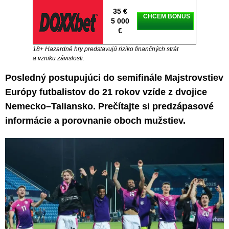
35 €
CHCEM BONUS
5 000
€
18+ Hazardné hry predstavujú riziko finančných strát
a vzniku závislosti.
Posledný postupujúci do semifinále Majstrovstiev
Európy futbalistov do 21 rokov vzíde z dvojice
Nemecko–Taliansko. Prečítajte si predzápasové
informácie a porovnanie oboch mužstiev.