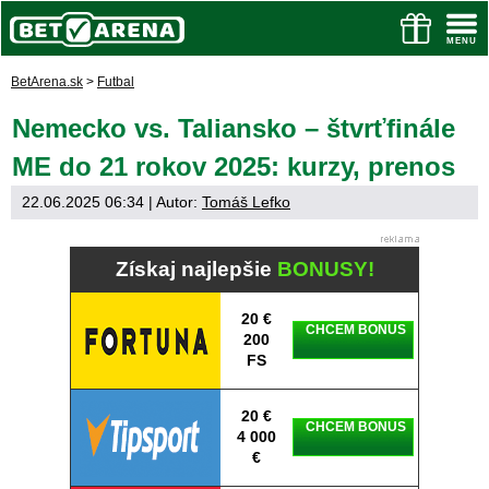
BetArena.sk
>
Futbal
Nemecko vs. Taliansko – štvrťfinále
ME do 21 rokov 2025: kurzy, prenos
22.06.2025 06:34
| Autor:
Tomáš Lefko
Získaj najlepšie
BONUSY!
20 €
CHCEM BONUS
200
FS
20 €
CHCEM BONUS
4 000
€