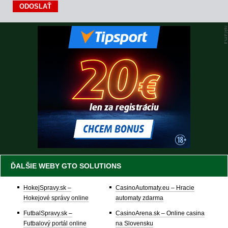
ĎALŠIE WEBY GTO SOLUTIONS
HokejSpravy.sk –
CasinoAutomaty.eu – Hracie
Hokejové správy online
automaty zdarma
FutbalSpravy.sk –
CasinoArena.sk – Online casina
Futbalový portál online
na Slovensku