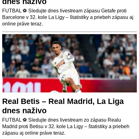
dnes naživo
FUTBAL ⚽ Sledujte dnes livestream zápasu Getafe proti
Barcelone v 32. kole La Ligy – štatistiky a priebeh zápasu aj
online práve teraz.
Real Betis – Real Madrid, La Liga
dnes naživo
FUTBAL ⚽ Sledujte dnes livestream zo zápasu Realu
Madrid proti Betisu v 32. kole La Ligy – štatistiky a priebeh
zápasu aj online práve teraz.