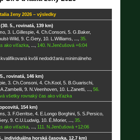
Italia ženy 2026 – výsledky
30. 5., rovinatá, 139 km)
o, 3. L.Gillespie, 4. Ch.Consoni, 5. G.Baker,
ulst-Wild, 9. C.Gery, 10. L.Williams, ...,
35.
s ako víťazka
, ...,
140. N.Jenčušová +6:04
skvalifikovaná kvôli nedodržaniu minimálneho
5., rovinatá, 146 km)
pie, 3. Ch.Consoni, 4. Ch.Kool, 5. B.Guarischi,
 A.Zambelli, 9. N.Veenhoven, 10. L.Zanetti, ...,
56.
vá všetky rovnaký čas ako víťazka
kopcovitá, 154 km)
ms, 3. F.Gerritse, 4. E.Longo Borghini, 5. S.Persico,
ery, 9. C.U.Ludwig, 10. É.Morier, ...,
35.
s ako víťazka
, ...,
111. N.Jenčušová +12:06
6., individuálna horská časovka, 12,7 km)