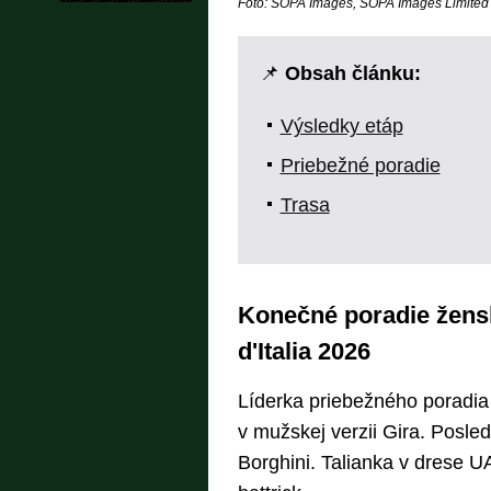
Foto: SOPA Images, SOPA Images Limited /
📌
Obsah článku:
Výsledky etáp
Priebežné poradie
Trasa
Konečné poradie žensk
d'Italia 2026
Líderka priebežného poradia 
v mužskej verzii Gira. Posle
Borghini. Talianka v drese UA