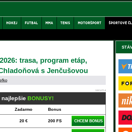
HOKEJ
FUTBAL
MMA
TENIS
MOTORŠPORT
ŠPORTOVÉ Č
STÁ
 2026: trasa, program etáp,
 Chladoňová s Jenčušovou
efko
j najlepšie
BONUSY!
Zadarmo
Bonus
20 €
200 FS
CHCEM BONUS