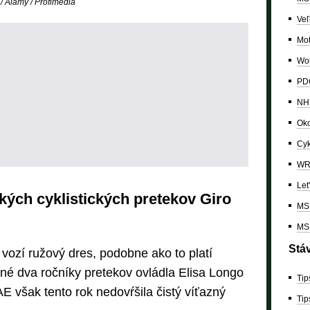
 Alamy / Profimedia
Veľ
Mo
Wor
PDC
NH
Oko
Cyk
W
Let
ých cyklistických pretekov Giro
MS 
MS 
Stá
vozí ružový dres, podobne ako to platí
dné dva ročníky pretekov ovládla Elisa Longo
Tip
E však tento rok nedovŕšila čistý víťazný
Tip