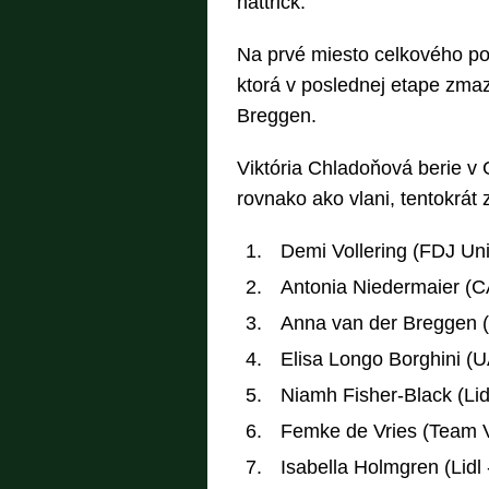
hattrick.
Na prvé miesto celkového por
ktorá v poslednej etape zma
Breggen.
Viktória Chladoňová berie v G
rovnako ako vlani, tentokrát
Demi Vollering (FDJ Un
Antonia Niedermaier 
Anna van der Breggen 
Elisa Longo Borghini 
Niamh Fisher-Black (Lid
Femke de Vries (Team V
Isabella Holmgren (Lidl 