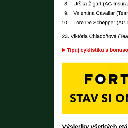
Urška Žigart (AG Insur
Valentina Cavallar (Te
Lore De Schepper (AG 
23. Viktória Chladoňová (Te
Tipuj cyklistiku s bonus
Výsledky všetkých etáp