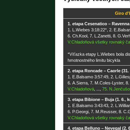
Giro d'
1. etapa Cesenatico – Ravenna (
1. L.Wiebes 3:18:22*, 2. E.Balsam
6. Ch.Kool, 7. L.Zanetti, 8. G.Verh
V.Chladoňová všetky rovnaký ča
*Víťazka etapy L.Wiebes bola di
hmotnostného limitu bicykla
2. etapa Roncade – Caorle (31. 
1. E.Balsamo 3:57:49, 2. L.Gilles
6. A.Sierra, 7. M.Coles-Lyster, 8.
V.Chladoňová
, ...,
75. N.Jenčušo
3. etapa Bibione – Buja (1. 6., 
1. E.Balsamo 3:43:43, 2. L.Willia
6. P.Georgi, 7. M.Reusser, 8. C.G
V.Chladoňová všetky rovnaký ča
4. etapa Belluno – Nevegal (2. 