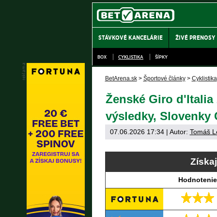
STÁVKOVÉ KANCELÁRIE
ŽIVÉ PRENOSY
BOX
CYKLISTIKA
ŠÍPKY
BetArena.sk
>
Športové články
>
Cyklistika
Ženské Giro d'Italia
výsledky, Slovenky
07.06.2026 17:34
| Autor:
Tomáš L
Získa
Hodnotenie