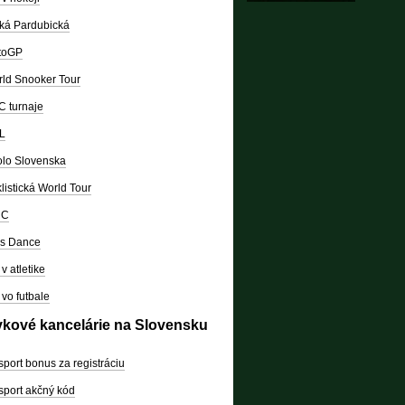
ká Pardubická
toGP
ld Snooker Tour
 turnaje
L
lo Slovenska
listická World Tour
RC
's Dance
v atletike
vo futbale
vkové kancelárie na Slovensku
sport bonus za registráciu
sport akčný kód