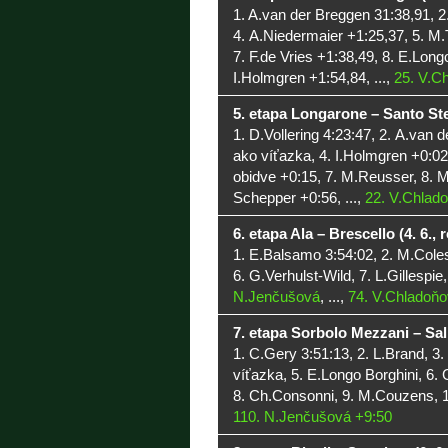
1. A.van der Breggen 31:38,91, 2
4. A.Niedermaier +1:25,37, 5. M.
7. F.de Vries +1:38,49, 8. E.Long
I.Holmgren +1:54,84, ...,
25. V.C
5. etapa Longarone – Santo Ste
1. D.Vollering 4:23:47, 2. A.van
ako víťazka, 4. I.Holmgren +0:02
obidve +0:15, 7. M.Reusser, 8. M.
Schepper +0:56, ...,
22. V.Chlad
6. etapa Ala – Brescello (4. 6., 
1. E.Balsamo 3:54:02, 2. M.Coles
6. G.Verhulst-Wild, 7. L.Gillespie,
N.Jenčušová
, ...,
74. V.Chladoňo
7. etapa Sorbolo Mezzani – Sali
1. C.Gery 3:51:13, 2. L.Brand, 3
víťazka, 5. E.Longo Borghini, 6. 
8. Ch.Consonni, 9. M.Couzens, 10
110. N.Jenčušová +9:50