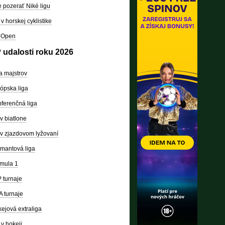
 pozerať Niké ligu
v horskej cyklistike
 Open
 udalosti roku 2026
a majstrov
ópska liga
ferenčná liga
v biatlone
v zjazdovom lyžovaní
mantová liga
mula 1
 turnaje
 turnaje
ejová extraliga
v hokeji