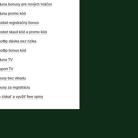
tuna bonusy pre nových hráčov
tuna promo kód
xbet registračný bonus
xbet skaut kód a promo kód
ottip stávka bez rizika
ottip bonus kód
tuna TV
sport TV
usy bez vkladu
usy za registráciu
 získať a využiť free spiny