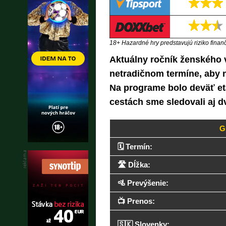
18+ Hazardné hry predstavujú riziko finančn
Aktuálny ročník ženského v
netradičnom termíne, aby n
Na programe bolo deväť etá
cestách sme sledovali aj d
Gi
🗓️ Termín:
🛣️ Dĺžka:
🚵 Prevýšenie:
📺 Prenos:
🇸🇰 Slovenky: