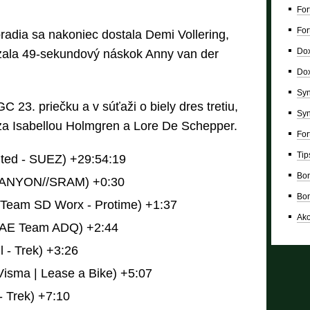
For
For
adia sa nakoniec dostala Demi Vollering,
Dox
zala 49-sekundový náskok Anny van der
Dox
Syn
C 23. priečku a v súťaži o biely dres tretiu,
Syn
 za Isabellou Holmgren a Lore De Schepper.
For
Tip
ited - SUEZ) +29:54:19
Bon
(CANYON//SRAM) +0:30
Bon
(Team SD Worx - Protime) +1:37
Ako
(UAE Team ADQ) +2:44
l - Trek) +3:26
isma | Lease a Bike) +5:07
- Trek) +7:10