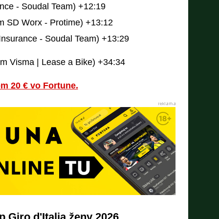
ance - Soudal Team) +12:19
am SD Worx - Protime) +13:12
Insurance - Soudal Team) +13:29
am Visma | Lease a Bike) +34:34
om 20 € vo Fortune.
 Giro d'Italia ženy 2026