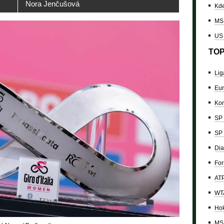
Nora Jenčušová
Kde
MS 
US
TOP
Lig
Eur
Kon
SP 
SP 
Dia
For
ATP
WTA
Hok
MS 