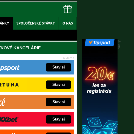
LÁNKY
SPOLOČENSKÉ STÁVKY
O NÁS
VKOVÉ KANCELÁRIE
Stav si
Stav si
Stav si
Stav si