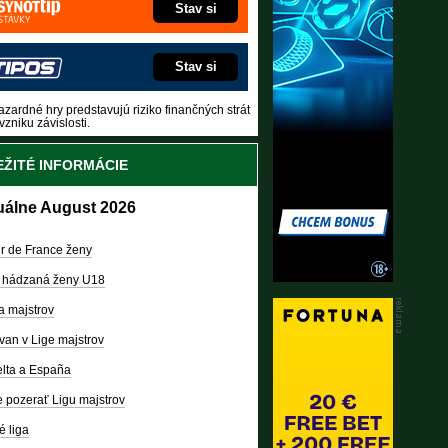
Stav si
Stav si
zardné hry predstavujú riziko finančných strát
vzniku závislosti.
ŽITÉ INFORMÁCIE
uálne August 2026
r de France ženy
 hádzaná ženy U18
a majstrov
van v Lige majstrov
lta a España
 pozerať Ligu majstrov
é liga