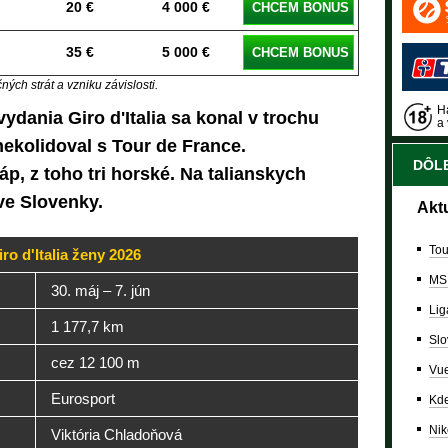
20 €
4 000 €
CHCEM BONUS
35 €
5 000 €
CHCEM BONUS
ých strát a vzniku závislosti.
Ha
ydania Giro d'Italia sa konal v trochu
a 
ekolidoval s Tour de France.
DÔLE
p, z toho tri horské. Na talianskych
ve Slovenky.
Akt
Tou
ro d'Italia ženy 2026
MS
30. máj – 7. jún
Lig
1 177,7 km
Slo
cez 12 100 m
Vue
Eurosport
Kde
Nik
Viktória Chladoňová