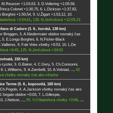
. M.Reusser +1:03,63, 3. D.Vollering +1:09,58,
Trinca Colonel +1:30,75, 6. L.Dickson +1:37,82,
o Borghini +1:50,54, 9. U.Žigart +1:53,12, 10.
hladoňová +3:54,61
,
138. N.Jenčušová +12:09,23
fano di Cadore (3. 6., horská, 138 km)
 der Breggen, 3. A.Niedermaier obidve rovnaký čas
, 5. E.Longo Borghini, 6. N.Fisher-Black
Vallieres, 9. F.de Vries všetky +0:53, 10. L.De
oňová +8:45
,
125. N.Jenčušová +34:03
rovinatá, 155 km)
-Lyster, 3. G.Baker, 4. C.Gery, 5. Ch.Consonni,
 8. L.Williams, 9. A.Zambelli, 10. A.Volstad, ...,
42.
vá všetky rovnaký čas ako víťazka
ce Terme (5. 6., kopcovitá, 165 km)
. Ch.Pegolo, 4. A.Jackson všetky rovnaký čas ako
G.Segato obidve +0:03, 7. L.Gillespie,
. J.Nelson, ...,
55. V.Chladoňová všetky +0:08
, ...,