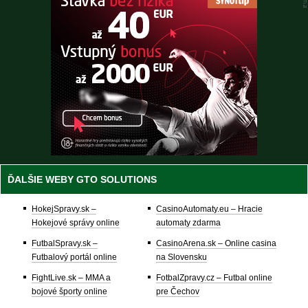
ĎALŠIE WEBY GTO SOLUTIONS
HokejSpravy.sk –
CasinoAutomaty.eu – Hracie
Hokejové správy online
automaty zdarma
FutbalSpravy.sk –
CasinoArena.sk – Online casina
Futbalový portál online
na Slovensku
FightLive.sk – MMA a
FotbalZpravy.cz – Futbal online
bojové športy online
pre Čechov