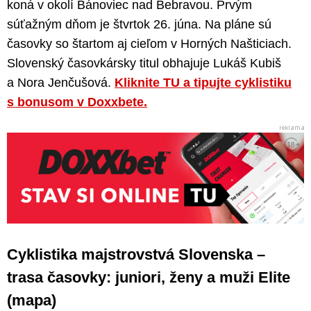
koná v okolí Bánoviec nad Bebravou. Prvým
súťažným dňom je štvrtok 26. júna. Na pláne sú
časovky so štartom aj cieľom v Horných Našticiach.
Slovenský časovkársky titul obhajuje Lukáš Kubiš
a Nora Jenčušová.
Kliknite TU a tipujte cyklistiku
s bonusom v Doxxbete.
Cyklistika majstrovstvá Slovenska –
trasa časovky: juniori, ženy a muži Elite
(mapa)