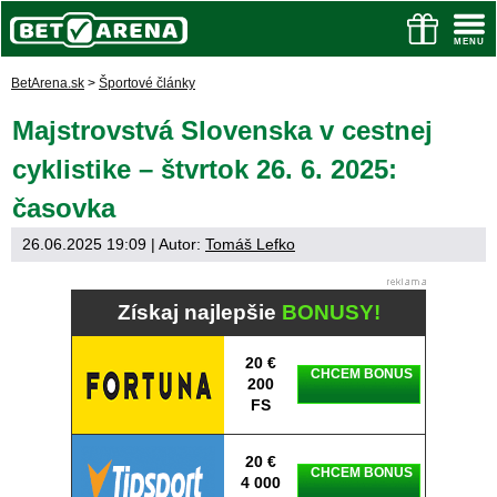
BetArena.sk
>
Športové články
Majstrovstvá Slovenska v cestnej
cyklistike – štvrtok 26. 6. 2025:
časovka
26.06.2025 19:09
| Autor:
Tomáš Lefko
Získaj najlepšie
BONUSY!
20 €
CHCEM BONUS
200
FS
20 €
CHCEM BONUS
4 000