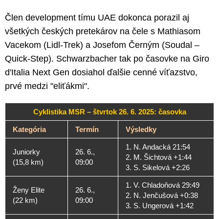
Člen development tímu UAE dokonca porazil aj
všetkých českých pretekárov na čele s Mathiasom
Vacekom (Lidl-Trek) a Josefom Černým (Soudal –
Quick-Step). Schwarzbacher tak po časovke na Giro
d'Italia Next Gen dosiahol ďalšie cenné víťazstvo,
prvé medzi "eliťákmi".
Cyklistika MSR – štvrtok 26. 6. 2025: časovka
Kategória
Termín
Výsledky
1. N. Andacká 21:54
Juniorky
26. 6.,
2. M. Šichtová +1:44
(15,8 km)
09:00
3. S. Sikelová +2:26
1. V. Chladoňová 29:49
Ženy Elite
26. 6.,
2. N. Jenčušová +0:38
(22 km)
09:00
3. S. Ungerová +1:42