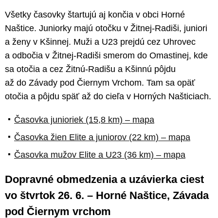
Všetky časovky štartujú aj končia v obci Horné
Naštice. Juniorky majú otočku v Žitnej-Radiši, juniori
a ženy v Kšinnej. Muži a U23 prejdú cez Uhrovec
a odbočia v Žitnej-Radiši smerom do Omastinej, kde
sa otočia a cez Žitnú-Radišu a Kšinnú pôjdu
až do Závady pod Čiernym Vrchom. Tam sa opäť
otočia a pôjdu späť až do cieľa v Horných Našticiach.
Časovka junioriek (15,8 km) – mapa
Časovka žien Elite a juniorov (22 km) – mapa
Časovka mužov Elite a U23 (36 km) – mapa
Dopravné obmedzenia a uzávierka ciest
vo štvrtok 26. 6. – Horné Naštice, Závada
pod Čiernym vrchom