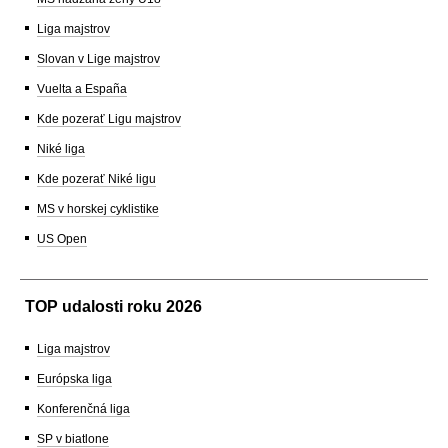
Liga majstrov
Slovan v Lige majstrov
Vuelta a España
Kde pozerať Ligu majstrov
Niké liga
Kde pozerať Niké ligu
MS v horskej cyklistike
US Open
TOP udalosti roku 2026
Liga majstrov
Európska liga
Konferenčná liga
SP v biatlone