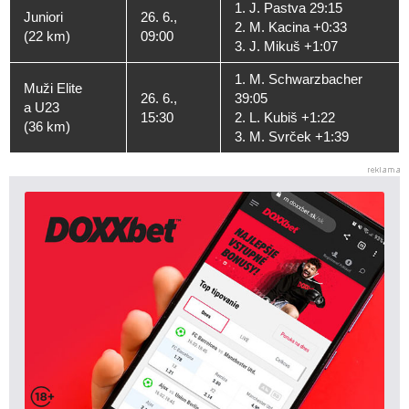
1. J. Pastva 29:15
Juniori
26. 6.,
2. M. Kacina +0:33
(22 km)
09:00
3. J. Mikuš +1:07
1. M. Schwarzbacher
Muži Elite
26. 6.,
39:05
a U23
15:30
2. L. Kubiš +1:22
(36 km)
3. M. Svrček +1:39