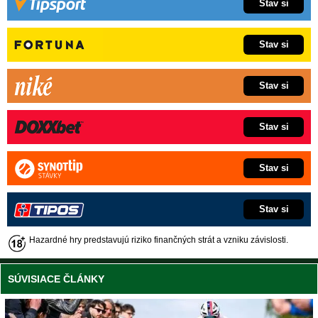
Stav si
Stav si
Stav si
Stav si
Stav si
Stav si
Hazardné hry predstavujú riziko finančných strát a vzniku závislosti.
SÚVISIACE ČLÁNKY