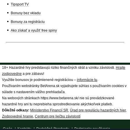
Tipsport TV
Bonusy bez vkladu
Bonusy za registráciu
Ako získať a využiť free spiny
18+ Hazardné hry predstavujú riziko finančných strát a vzniku závislosti.
Hrajte
zodpovedne
a pre zábavu!
Využitie bonusov je podmienené registráciou –
informácie tu
.
Používaním webstránky BetArena.sk vyjadrujete súhlas s používaním cookies v
súlade s nastavením vášho prehliadača.
Na webových stránkach https://www.betarena.sk/ nie sú prevádzkované
hazardné hry ani tu neprebieha sprostredkovanie akýchkoľvek platieb.
Dôležité odkazy:
Ministerstvo Financií SR
,
Úrad pre reguláciu hazardných hier
,
Zodpovedné hranie
,
Centrum pre liečbu závislostí
O nás
|
Kontakty
|
Redakčné štandardy
|
Podmienky používania