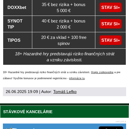
35 € bez rizika + bonus
DOXXbet
STAV SI
5 000 €
SYNOT
40 € bez rizika + bonus
STAV SI
TIP
2 000 €
20 € za vklad + 100 free
TIPOS
STAV SI
spinov
18+ Hazardné hry predstavujú riziko finančných strát
a vzniku závislosti.
18+ Hazardné hry predstavujú riziko finančných strát a vzniku závislosti.
Hrajte zodpovedne
a pre
zábavu! Využitie bonusov je podmienené registráciou -
informácie tu
.
26.06.2025 19:09
| Autor:
Tomáš Lefko
STÁVKOVÉ KANCELÁRIE