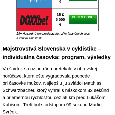
€
35 €
CHCEM BONUS
5 000
€
18+ Hazardné hry predstavujú riziko finančných strát
a vzniku závislosti.
Majstrovstvá Slovenska v cyklistike –
individuálna časovka: program, výsledky
Vo štvrtok sa už od rána pretekalo v obrovskej
horúčave, ktorá ešte vygradovala poobede
pri časovke mužov. Najlepšiu ju zvládol Matthias
Schwarzbacher, ktorý vyhral s náskokom 82 sekúnd
a priemernou rýchlosťou cez 55 km pred Lukášom
Kubišom. Tretí bol s odstupom 99 sekúnd Martin
Svrček.