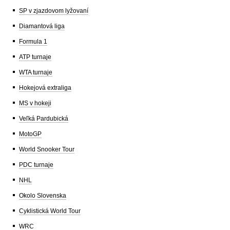
SP v zjazdovom lyžovaní
Diamantová liga
Formula 1
ATP turnaje
WTA turnaje
Hokejová extraliga
MS v hokeji
Veľká Pardubická
MotoGP
World Snooker Tour
PDC turnaje
NHL
Okolo Slovenska
Cyklistická World Tour
WRC