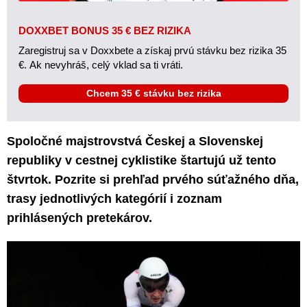
DOXXBET BONUS 35 € BEZ RIZIKA
Zaregistruj sa v Doxxbete a získaj prvú stávku bez rizika 35
€. Ak nevyhráš, celý vklad sa ti vráti.
Chcem 35 € stávku bez rizika
Spoločné majstrovstvá Českej a Slovenskej
republiky v cestnej cyklistike štartujú už tento
štvrtok. Pozrite si prehľad prvého súťažného dňa,
trasy jednotlivých kategórií i zoznam
prihlásených pretekárov.