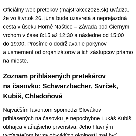
Oficiálny web pretekov (majstrakcc2025.sk) uvádza,
že vo štvrtok 26. júna bude uzavretá a neprejazdná
cesta v úseku Horné Naštice – Závada pod Čiernym
vrchom v čase 8:15 až 12:30 a následne od 15:00
do 19:00. Prosíme o dodržiavanie pokynov
a usmernení od organizátorov a ich zástupcov priamo
na mieste.
Zoznam prihlásených pretekárov
na časovku: Schwarzbacher, Svrček,
Kubiš, Chladoňová
Najväčším favoritom spomedzi Slovákov
prihlásených na časovku je nepochybne Lukáš Kubiš,
obhajca vlaňajšieho prvenstva. Jeho hlavným
vyzývateľom by za obvyklých okolností mal byť