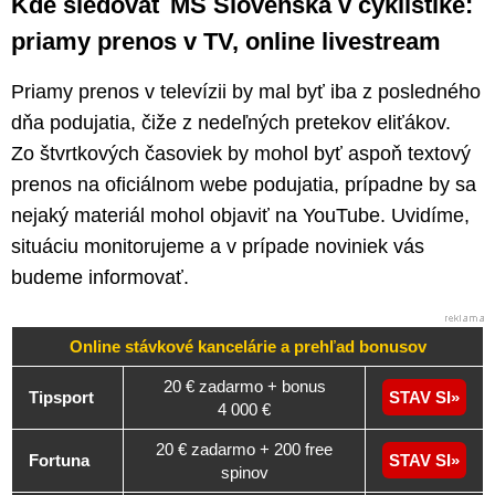
Kde sledovať MS Slovenska v cyklistike:
priamy prenos v TV, online livestream
Priamy prenos v televízii by mal byť iba z posledného
dňa podujatia, čiže z nedeľných pretekov eliťákov.
Zo štvrtkových časoviek by mohol byť aspoň textový
prenos na oficiálnom webe podujatia, prípadne by sa
nejaký materiál mohol objaviť na YouTube. Uvidíme,
situáciu monitorujeme a v prípade noviniek vás
budeme informovať.
Online stávkové kancelárie a
prehľad
bonusov
20 € zadarmo + bonus
Tipsport
STAV SI
4 000 €
20 € zadarmo + 200 free
Fortuna
STAV SI
spinov