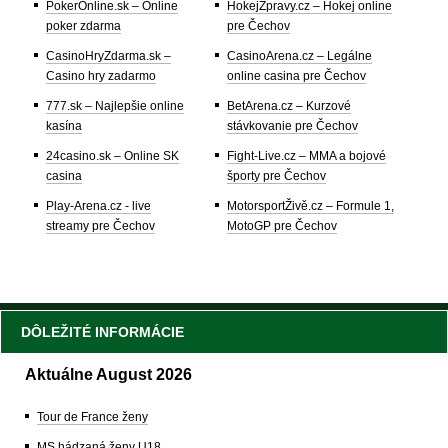
PokerOnline.sk – Online
HokejZpravy.cz – Hokej online
poker zdarma
pre Čechov
CasinoHryZdarma.sk –
CasinoArena.cz – Legálne
Casino hry zadarmo
online casina pre Čechov
777.sk – Najlepšie online
BetArena.cz – Kurzové
kasína
stávkovanie pre Čechov
24casino.sk – Online SK
Fight-Live.cz – MMA a bojové
casina
športy pre Čechov
Play-Arena.cz - live
MotorsportŽivě.cz – Formule 1,
streamy pre Čechov
MotoGP pre Čechov
DÔLEŽITÉ INFORMÁCIE
Aktuálne August 2026
Tour de France ženy
MS hádzaná ženy U18