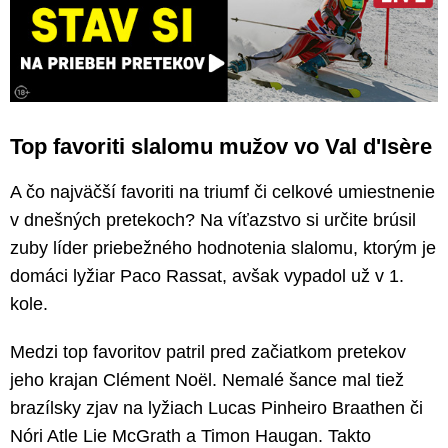
Top favoriti slalomu mužov vo Val d'Isère
A čo najväčší favoriti na triumf či celkové umiestnenie
v dnešných pretekoch? Na víťazstvo si určite brúsil
zuby líder priebežného hodnotenia slalomu, ktorým je
domáci lyžiar Paco Rassat, avšak vypadol už v 1.
kole.
Medzi top favoritov patril pred začiatkom pretekov
jeho krajan Clément Noël. Nemalé šance mal tiež
brazílsky zjav na lyžiach Lucas Pinheiro Braathen či
Nóri Atle Lie McGrath a Timon Haugan. Takto