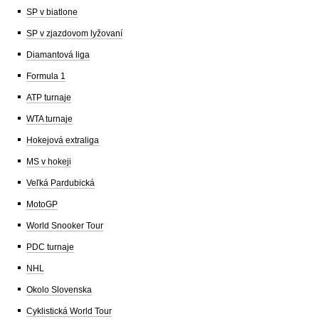
SP v biatlone
SP v zjazdovom lyžovaní
Diamantová liga
Formula 1
ATP turnaje
WTA turnaje
Hokejová extraliga
MS v hokeji
Veľká Pardubická
MotoGP
World Snooker Tour
PDC turnaje
NHL
Okolo Slovenska
Cyklistická World Tour