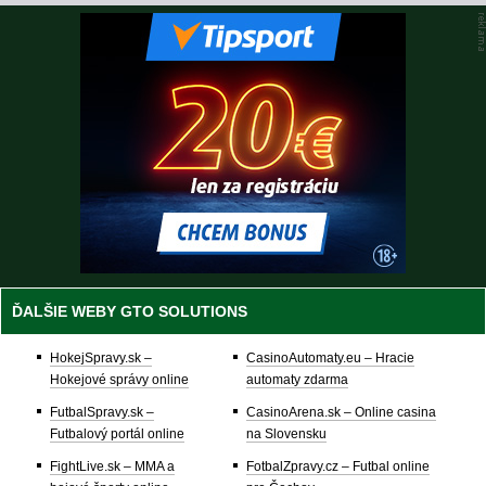
ĎALŠIE WEBY GTO SOLUTIONS
HokejSpravy.sk –
CasinoAutomaty.eu – Hracie
Hokejové správy online
automaty zdarma
FutbalSpravy.sk –
CasinoArena.sk – Online casina
Futbalový portál online
na Slovensku
FightLive.sk – MMA a
FotbalZpravy.cz – Futbal online