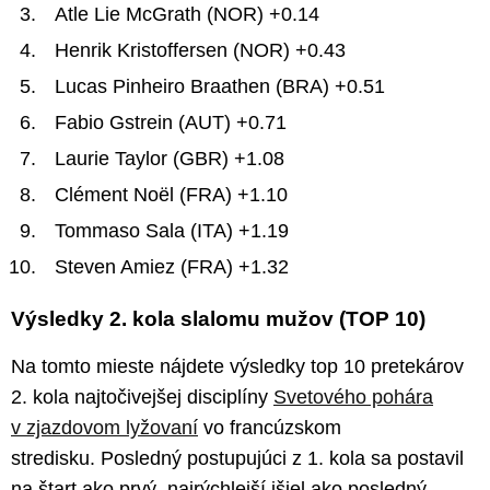
Atle Lie McGrath (NOR) +0.14
Henrik Kristoffersen (NOR) +0.43
Lucas Pinheiro Braathen (BRA) +0.51
Fabio Gstrein (AUT) +0.71
Laurie Taylor (GBR) +1.08
Clément Noël (FRA) +1.10
Tommaso Sala (ITA) +1.19
Steven Amiez (FRA) +1.32
Výsledky 2. kola slalomu mužov (TOP 10)
Na tomto mieste nájdete výsledky top 10 pretekárov
2. kola najtočivejšej disciplíny
Svetového pohára
v zjazdovom lyžovaní
vo francúzskom
stredisku. Posledný postupujúci z 1. kola sa postavil
na štart ako prvý, najrýchlejší išiel ako posledný.