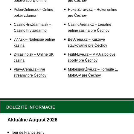
bojové športy online
pre Čechov
PokerOnline.sk – Online
HokejZpravy.cz – Hokej online
poker zdarma
pre Čechov
CasinoHryZdarma.sk –
CasinoArena.cz – Legálne
Casino hry zadarmo
online casina pre Čechov
777.sk – Najlepšie online
BetArena.cz – Kurzové
kasína
stávkovanie pre Čechov
24casino.sk – Online SK
Fight-Live.cz – MMA a bojové
casina
športy pre Čechov
Play-Arena.cz - live
MotorsportŽivě.cz – Formule 1,
streamy pre Čechov
MotoGP pre Čechov
DÔLEŽITÉ INFORMÁCIE
Aktuálne August 2026
Tour de France ženy