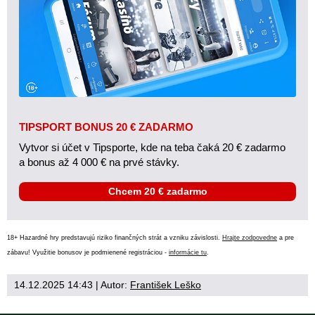
TIPSPORT BONUS 20 € ZADARMO
Vytvor si účet v Tipsporte, kde na teba čaká 20 € zadarmo
a bonus až 4 000 € na prvé stávky.
Chcem 20 € zadarmo
18+ Hazardné hry predstavujú riziko finančných strát a vzniku závislosti.
Hrajte zodpovedne
a pre
zábavu! Využitie bonusov je podmienené registráciou -
informácie tu
.
14.12.2025 14:43
| Autor:
František Leško