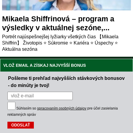
Mikaela Shiffrinová – program a
výsledky v aktuálnej sezóne,...
Portrét najúspešnejšej lyžiarky všetkých čias 【Mikaela
Shiffrin】 Životopis ⭐ Súkromie ⭐ Kariéra ⭐ Úspechy ⭐
Aktuálna sezóna
VLOŽ EMAIL A ZÍSKAJ NAJVYŠŠÍ BONUS
Pošleme ti prehľad najvyšších stávkových bonusov
- do minúty je tvoj!
Súhlasím so
spracovaním osobných údajov
pre účel zasielania
reklamných správ