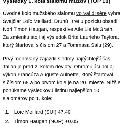
Výsledky 1. kola slalomu mužov (TOP 10)
Úvodné kolo mužského slalomu
vo Val d'Isère
vyhral
Švajčiar Loïc Meillard. Druhú i tretiu pozíciu obsadili
Nóri Timon Haugan, respektíve Atle Lie McGrath.
Za zmienku stojí aj výsledok Brita Laurieho Taylora,
ktorý štartoval s číslom 27 a Tommasa Salu (29).
Prvý menovaný zajazdil siedmy najrýchlejší čas,
Talian je pred 2. kolom deviaty. Ohromujúci bol aj
výkon Francúza Auguste Aulnette, ktorý štartoval
s číslom 68 a po prvom kole je na 20. mieste. Nižšie
ponúkame výsledkovú listinu najlepších 10
slalomárov po 1. kole:
Loïc Meillard (SUI) 47.49
Timon Haugan (NOR) +0.05