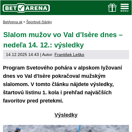
BetArena.sk
>
Športové články
Slalom mužov vo Val d'Isère dnes –
nedeľa 14. 12.: výsledky
14.12.2025 14:43
| Autor:
František Leško
Program Svetového pohára v alpskom lyžovaní
dnes vo Val d'Isère pokračoval mužským
slalomom. V tomto článku nájdete výsledky,
štartovú listinu 1. kola i prehľad najväčších
favoritov pred pretekmi.
Výsledky