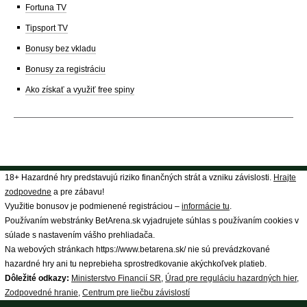
Fortuna TV
Tipsport TV
Bonusy bez vkladu
Bonusy za registráciu
Ako získať a využiť free spiny
18+ Hazardné hry predstavujú riziko finančných strát a vzniku závislosti.
Hrajte
zodpovedne
a pre zábavu!
Využitie bonusov je podmienené registráciou –
informácie tu
.
Používaním webstránky BetArena.sk vyjadrujete súhlas s používaním cookies v
súlade s nastavením vášho prehliadača.
Na webových stránkach https://www.betarena.sk/ nie sú prevádzkované
hazardné hry ani tu neprebieha sprostredkovanie akýchkoľvek platieb.
Dôležité odkazy:
Ministerstvo Financií SR
,
Úrad pre reguláciu hazardných hier
,
Zodpovedné hranie
,
Centrum pre liečbu závislostí