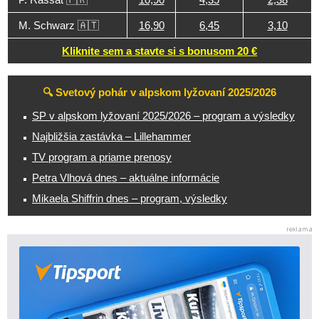
M. Schwarz 🇦🇹
16,90
6,45
3,10
Kliknite sem a stavte si s bonusom 20 €
🔍 Svetový pohár v alpskom lyžovaní 2025/2026
SP v alpskom lyžovaní 2025/2026 – program a výsledky
Najbližšia zastávka – Lillehammer
TV program a priame prenosy
Petra Vlhová dnes – aktuálne informácie
Mikaela Shiffrin dnes – program, výsledky