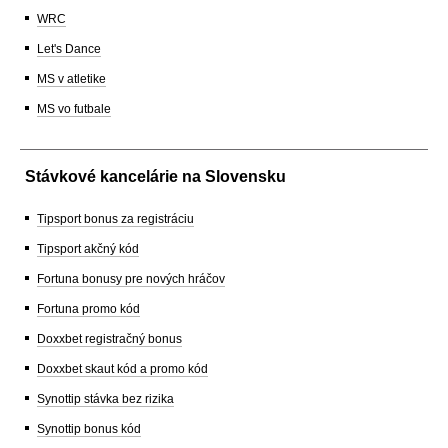
WRC
Let's Dance
MS v atletike
MS vo futbale
Stávkové kancelárie na Slovensku
Tipsport bonus za registráciu
Tipsport akčný kód
Fortuna bonusy pre nových hráčov
Fortuna promo kód
Doxxbet registračný bonus
Doxxbet skaut kód a promo kód
Synottip stávka bez rizika
Synottip bonus kód