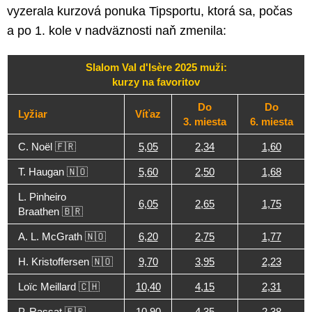
vyzerala kurzová ponuka Tipsportu, ktorá sa, počas
a po 1. kole v nadväznosti naň zmenila:
Slalom Val d'Isère 2025 muži:
kurzy na favoritov
Do
Do
Lyžiar
Víťaz
3. miesta
6. miesta
C. Noël 🇫🇷
5,05
2,34
1,60
T. Haugan 🇳🇴
5,60
2,50
1,68
L. Pinheiro
6,05
2,65
1,75
Braathen 🇧🇷
A. L. McGrath 🇳🇴
6,20
2,75
1,77
H. Kristoffersen 🇳🇴
9,70
3,95
2,23
Loïc Meillard 🇨🇭
10,40
4,15
2,31
P. Rassat 🇫🇷
10,90
4,35
2,38