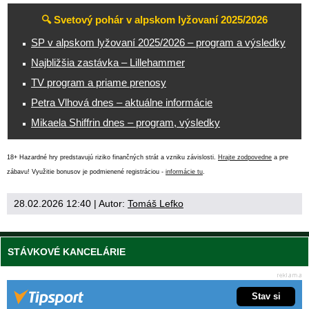
🔍 Svetový pohár v alpskom lyžovaní 2025/2026
SP v alpskom lyžovaní 2025/2026 – program a výsledky
Najbližšia zastávka – Lillehammer
TV program a priame prenosy
Petra Vlhová dnes – aktuálne informácie
Mikaela Shiffrin dnes – program, výsledky
18+ Hazardné hry predstavujú riziko finančných strát a vzniku závislosti.
Hrajte zodpovedne
a pre
zábavu! Využitie bonusov je podmienené registráciou -
informácie tu
.
28.02.2026 12:40
| Autor:
Tomáš Lefko
STÁVKOVÉ KANCELÁRIE
Stav si