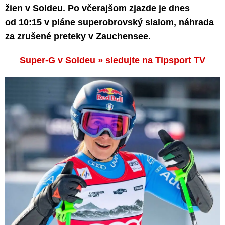
žien v Soldeu. Po včerajšom zjazde je dnes
od 10:15 v pláne superobrovský slalom, náhrada
za zrušené preteky v Zauchensee.
Super-G v Soldeu » sledujte na Tipsport TV