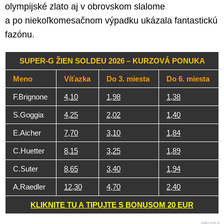
olympijské zlato aj v obrovskom slalome
a po niekoľkomesačnom výpadku ukázala fantastickú
fazónu.
SUPER-G ŽIEN SOLDEU 2026 – KURZOVÁ PONUKA
Meno
Víťazka
Do 3. miesta
Do 6. miesta
F.Brignone
4,10
1,98
1,38
S.Goggia
4,25
2,02
1,40
E.Aicher
7,70
3,10
1,84
C.Huetter
8,15
3,25
1,89
C.Suter
8,65
3,40
1,94
A.Raedler
12,30
4,70
2,40
KLIKNITE TU A TIPUJTE S BONUSOM 20 EUR