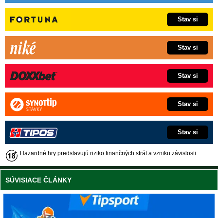
Stav si
Stav si
Stav si
Stav si
Stav si
Hazardné hry predstavujú riziko finančných strát a vzniku závislosti.
SÚVISIACE ČLÁNKY