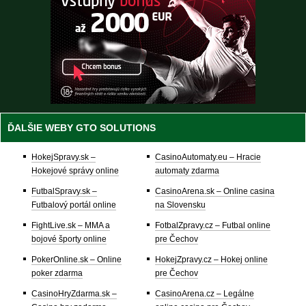
ĎALŠIE WEBY GTO SOLUTIONS
HokejSpravy.sk –
CasinoAutomaty.eu – Hracie
Hokejové správy online
automaty zdarma
FutbalSpravy.sk –
CasinoArena.sk – Online casina
Futbalový portál online
na Slovensku
FightLive.sk – MMA a
FotbalZpravy.cz – Futbal online
bojové športy online
pre Čechov
PokerOnline.sk – Online
HokejZpravy.cz – Hokej online
poker zdarma
pre Čechov
CasinoHryZdarma.sk –
CasinoArena.cz – Legálne