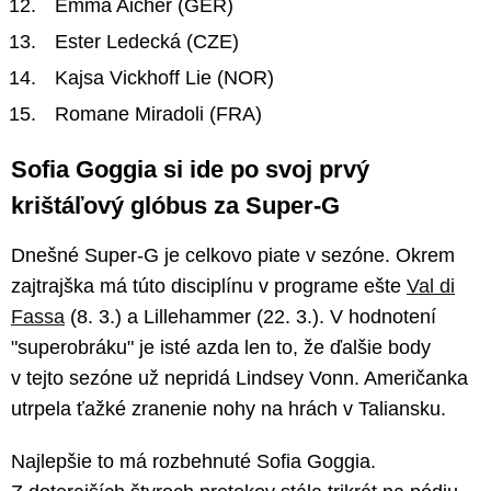
Emma Aicher (GER)
Ester Ledecká (CZE)
Kajsa Vickhoff Lie (NOR)
Romane Miradoli (FRA)
Sofia Goggia si ide po svoj prvý
krištáľový glóbus za Super-G
Dnešné Super-G je celkovo piate v sezóne. Okrem
zajtrajška má túto disciplínu v programe ešte
Val di
Fassa
(8. 3.) a Lillehammer (22. 3.). V hodnotení
"superobráku" je isté azda len to, že ďalšie body
v tejto sezóne už nepridá Lindsey Vonn. Američanka
utrpela ťažké zranenie nohy na hrách v Taliansku.
Najlepšie to má rozbehnuté Sofia Goggia.