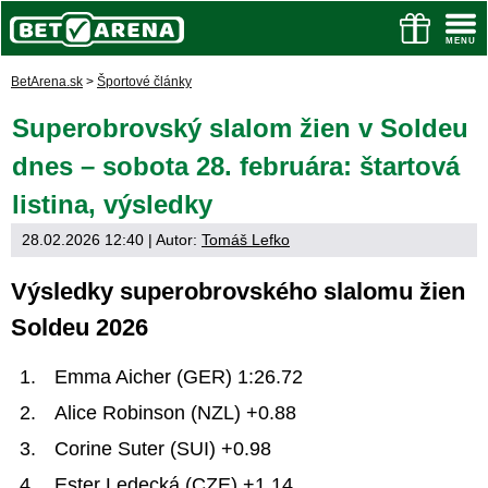
BetArena.sk
>
Športové články
Superobrovský slalom žien v Soldeu
dnes – sobota 28. februára: štartová
listina, výsledky
28.02.2026 12:40
| Autor:
Tomáš Lefko
Výsledky superobrovského slalomu žien
Soldeu 2026
Emma Aicher (GER) 1:26.72
Alice Robinson (NZL) +0.88
Corine Suter (SUI) +0.98
Ester Ledecká (CZE) +1.14