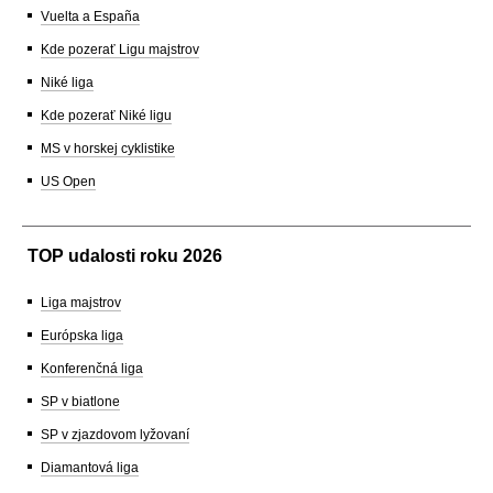
Vuelta a España
Kde pozerať Ligu majstrov
Niké liga
Kde pozerať Niké ligu
MS v horskej cyklistike
US Open
TOP udalosti roku 2026
Liga majstrov
Európska liga
Konferenčná liga
SP v biatlone
SP v zjazdovom lyžovaní
Diamantová liga