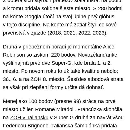
Z doterajších štyroch pretekov stála trikrát na pódiu
a k tomu pridala solídne šieste miesto. S 280 bodmi
na konte Goggia útočí na svoj úplne prvý glóbus
v tejto disciplíne. Na konte má zatiaľ štyri celkové
prvenstvá v zjazde (2018, 2021, 2022, 2023).
Druhá v priebežnom poradí je momentálne Alice
Robinson so ziskom 220 bodov. Novozélanďanke
vyšli najmä prvé dve Super-G, kde brala 1. a 2.
miesto. Po novom roku to už také kvalitné nebolo;
36., 6. a na ZOH 8. miesto. Šesťdesiatbodová strata
sa však pri zlepšení formy určite dá dohnať.
Menej ako 100 bodov (presne 99) stráca na prvé
miesto už len Romane Miradoli. Francúzka skončila
na
ZOH v Taliansku
v Super-G druhá za navrátivšou
Federicou Brignone. Talianska šampiónka pridala