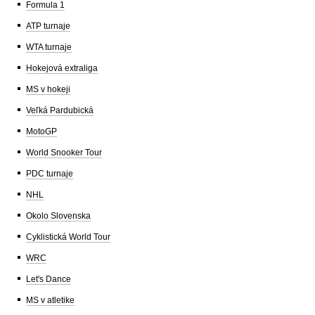
Formula 1
ATP turnaje
WTA turnaje
Hokejová extraliga
MS v hokeji
Veľká Pardubická
MotoGP
World Snooker Tour
PDC turnaje
NHL
Okolo Slovenska
Cyklistická World Tour
WRC
Let's Dance
MS v atletike