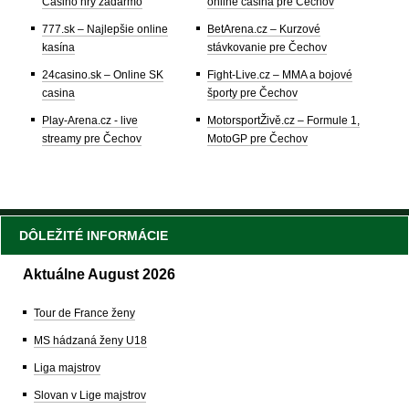
Casino hry zadarmo
online casina pre Čechov
777.sk – Najlepšie online
BetArena.cz – Kurzové
kasína
stávkovanie pre Čechov
24casino.sk – Online SK
Fight-Live.cz – MMA a bojové
casina
športy pre Čechov
Play-Arena.cz - live
MotorsportŽivě.cz – Formule 1,
streamy pre Čechov
MotoGP pre Čechov
DÔLEŽITÉ INFORMÁCIE
Aktuálne August 2026
Tour de France ženy
MS hádzaná ženy U18
Liga majstrov
Slovan v Lige majstrov