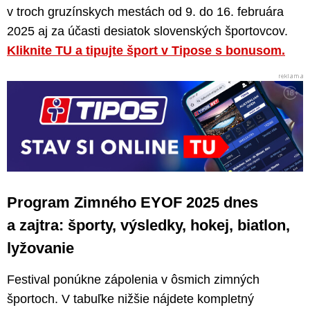
v troch gruzínskych mestách od 9. do 16. februára
2025 aj za účasti desiatok slovenských športovcov.
Kliknite TU a tipujte šport v Tipose s bonusom.
Program Zimného EYOF 2025 dnes
a zajtra: športy, výsledky, hokej, biatlon,
lyžovanie
Festival ponúkne zápolenia v ôsmich zimných
športoch. V tabuľke nižšie nájdete kompletný