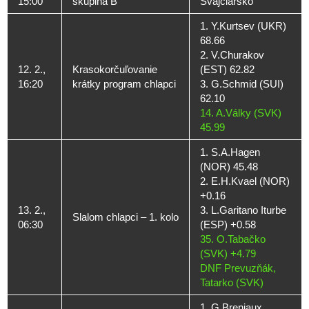
15:00
skupina B
Švajčiarsko
1. Y.Kurtsev (UKR)
68.66
2. V.Churakov
12. 2.,
Krasokorčuľovanie
(EST) 62.82
16:20
krátky program chlapci
3. G.Schmid (SUI)
62.10
14. A.Války (SVK)
45.99
1. S.A.Hagen
(NOR) 45.48
2. E.H.Kvael (NOR)
+0.16
13. 2.,
3. L.Garitano Iturbe
Slalom chlapci – 1. kolo
06:30
(ESP) +0.58
35. O.Tabačko
(SVK) +4.79
DNF Prevuzňák,
Tatarko (SVK)
1. G.Breniaux