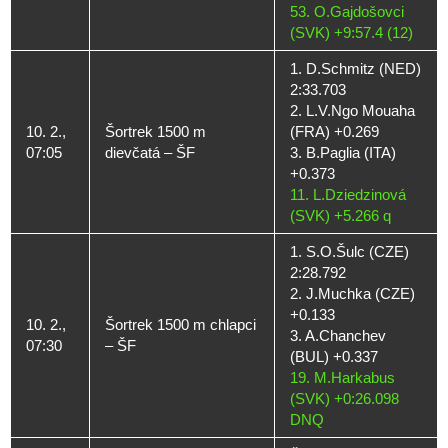
53. O.Gajdošovci
(SVK) +9:57.4 (12)
1. D.Schmitz (NED)
2:33.703
2. L.V.Ngo Mouaha
10. 2.,
Šortrek 1500 m
(FRA) +0.269
07:05
dievčatá – ŠF
3. B.Paglia (ITA)
+0.373
11. L.Dziedzinová
(SVK) +5.266 q
1. S.O.Šulc (CZE)
2:28.792
2. J.Muchka (CZE)
+0.133
10. 2.,
Šortrek 1500 m chlapci
3. A.Chanchev
07:30
– ŠF
(BUL) +0.337
19. M.Harkabus
(SVK) +0:26.098
DNQ