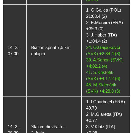
1. G.Galica (POL)
21:03.4 (2)
2. E.Moreira (FRA)
+39.3 (0)
3. J.Huber (ITA)
+1:04.4 (2)
14. 2.,
Biatlon šprint 7,5 km
24. O.Gajdošovci
07:00
chlapci
(SVK) +2:34.4 (3)
39. A.Schon (SVK)
+4:02.2 (4)
41. Š.Krištofík
(SVK) +4:17.2 (6)
45. M.Sklenárik
(SVK) +4:28.8 (6)
1. I.Charbotel (FRA)
49.79
2. M.Giaretta (ITA)
+0.77
14. 2.,
Slalom dievčatá –
3. V.Klotz (ITA)
08:30
2. kolo
+0.98