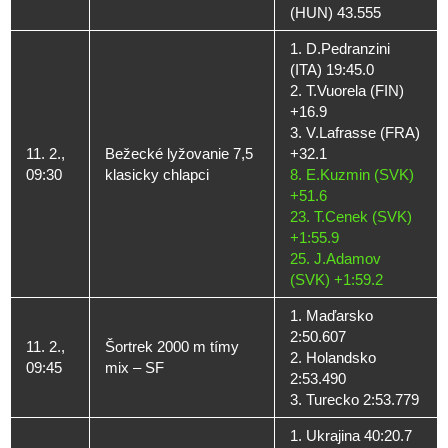
(HUN) 43.555
1. D.Pedranzini
(ITA) 19:45.0
2. T.Vuorela (FIN)
+16.9
3. V.Lafrasse (FRA)
11. 2.,
Bežecké lyžovanie 7,5
+32.1
09:30
klasicky chlapci
8. E.Kuzmin (SVK)
+51.6
23. T.Cenek (SVK)
+1:55.9
25. J.Adamov
(SVK) +1:59.2
1. Maďarsko
2:50.607
11. 2.,
Šortrek 2000 m tímy
2. Holandsko
09:45
mix – SF
2:53.490
3. Turecko 2:53.779
1. Ukrajina 40:20.7