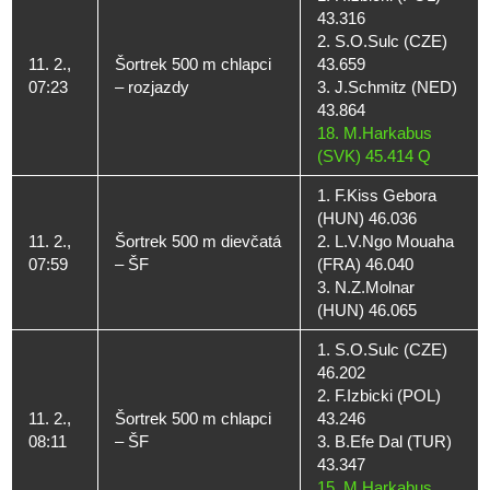
43.316
2. S.O.Sulc (CZE)
11. 2.,
Šortrek 500 m chlapci
43.659
07:23
– rozjazdy
3. J.Schmitz (NED)
43.864
18. M.Harkabus
(SVK) 45.414 Q
1. F.Kiss Gebora
(HUN) 46.036
11. 2.,
Šortrek 500 m dievčatá
2. L.V.Ngo Mouaha
07:59
– ŠF
(FRA) 46.040
3. N.Z.Molnar
(HUN) 46.065
1. S.O.Sulc (CZE)
46.202
2. F.Izbicki (POL)
11. 2.,
Šortrek 500 m chlapci
43.246
08:11
– ŠF
3. B.Efe Dal (TUR)
43.347
15. M.Harkabus