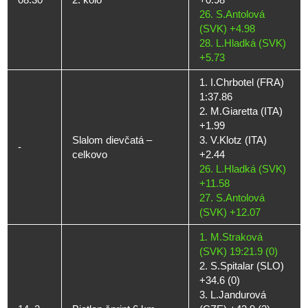
26. S.Antolová
(SVK) +4.98
28. L.Hladká (SVK)
+5.73
1. I.Chrbotel (FRA)
1:37.86
2. M.Giaretta (ITA)
+1.99
Slalom dievčatá –
3. V.Klotz (ITA)
-
celkovo
+2.44
26. L.Hladká (SVK)
+11.58
27. S.Antolová
(SVK) +12.07
1. M.Straková
(SVK) 19:21.9 (0)
2. S.Spitalar (SLO)
+34.6 (0)
3. L.Jandurová