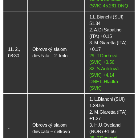
(SVK) 45.261 DNQ
1.L.Bianchi (SUI)
51.34
2. A.Di Sabatino
(ITA) +0.15
3. M.Giaretta (ITA)
11. 2.,
Obrovský slalom
+0.17
08:30
dievčatá – 2. kolo
29. T.Dorková
(SVK) +3.56
32. S.Antolová
(SVK) +4.14
DNF L.Hladká
(SVK)
1. L.Bianchi (SUI)
1:39.55
2. M.Giaretta (ITA)
+1.27
Obrovský slalom
3. H.U.Oveland
-
dievčatá – celkovo
(NOR) +1.66
29. T.Dorková