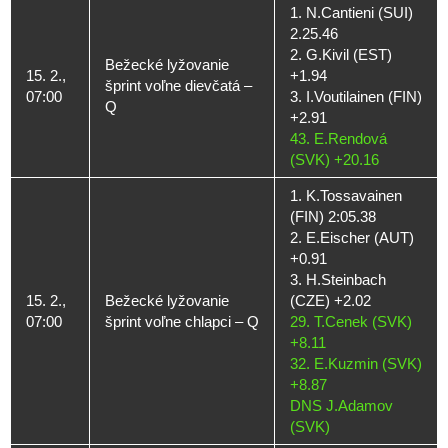
1. N.Cantieni (SUI)
2.25.46
2. G.Kivil (EST)
Bežecké lyžovanie
15. 2.,
+1.94
šprint voľne dievčatá –
07:00
3. I.Voutilainen (FIN)
Q
+2.91
43. E.Rendová
(SVK) +20.16
1. K.Tossavainen
(FIN) 2:05.38
2. E.Eischer (AUT)
+0.91
3. H.Steinbach
15. 2.,
Bežecké lyžovanie
(CZE) +2.02
07:00
šprint voľne chlapci – Q
29. T.Cenek (SVK)
+8.11
32. E.Kuzmin (SVK)
+8.87
DNS J.Adamov
(SVK)