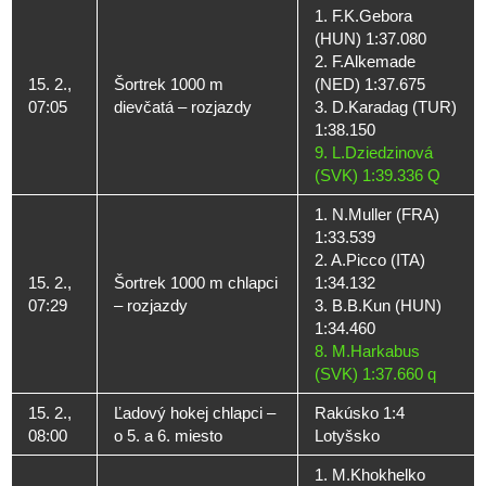
1. F.K.Gebora
(HUN) 1:37.080
2. F.Alkemade
15. 2.,
Šortrek 1000 m
(NED) 1:37.675
07:05
dievčatá – rozjazdy
3. D.Karadag (TUR)
1:38.150
9. L.Dziedzinová
(SVK) 1:39.336 Q
1. N.Muller (FRA)
1:33.539
2. A.Picco (ITA)
15. 2.,
Šortrek 1000 m chlapci
1:34.132
07:29
– rozjazdy
3. B.B.Kun (HUN)
1:34.460
8. M.Harkabus
(SVK) 1:37.660 q
15. 2.,
Ľadový hokej chlapci –
Rakúsko 1:4
08:00
o 5. a 6. miesto
Lotyšsko
1. M.Khokhelko