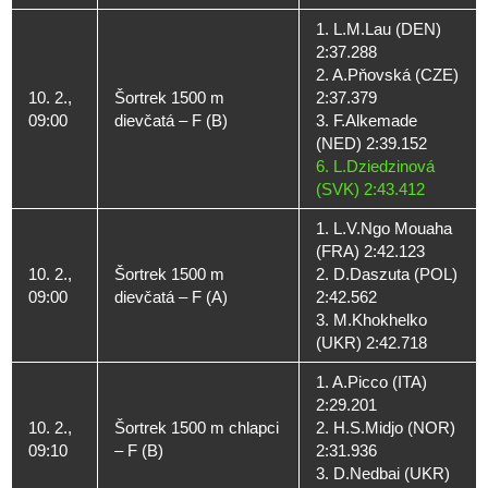
1. L.M.Lau (DEN)
2:37.288
2. A.Pňovská (CZE)
10. 2.,
Šortrek 1500 m
2:37.379
09:00
dievčatá – F (B)
3. F.Alkemade
(NED) 2:39.152
6. L.Dziedzinová
(SVK) 2:43.412
1. L.V.Ngo Mouaha
(FRA) 2:42.123
10. 2.,
Šortrek 1500 m
2. D.Daszuta (POL)
09:00
dievčatá – F (A)
2:42.562
3. M.Khokhelko
(UKR) 2:42.718
1. A.Picco (ITA)
2:29.201
10. 2.,
Šortrek 1500 m chlapci
2. H.S.Midjo (NOR)
09:10
– F (B)
2:31.936
3. D.Nedbai (UKR)