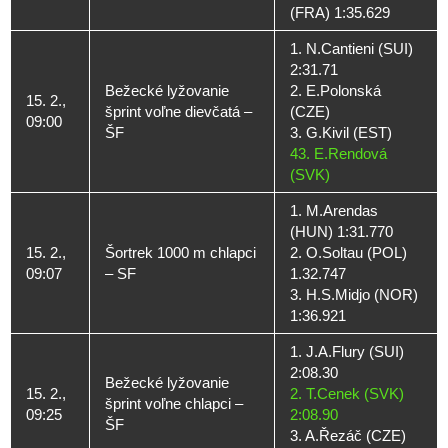
(FRA) 1:35.629
1. N.Cantieni (SUI)
2:31.71
Bežecké lyžovanie
2. E.Polonská
15. 2.,
šprint voľne dievčatá –
(CZE)
09:00
ŠF
3. G.Kivil (EST)
43. E.Rendová
(SVK)
1. M.Arendas
(HUN) 1:31.770
15. 2.,
Šortrek 1000 m chlapci
2. O.Soltau (POL)
09:07
– SF
1.32.747
3. H.S.Midjo (NOR)
1:36.921
1. J.A.Flury (SUI)
2:08.30
Bežecké lyžovanie
15. 2.,
2. T.Cenek (SVK)
šprint voľne chlapci –
09:25
2:08.90
ŠF
3. A.Řezáč (CZE)