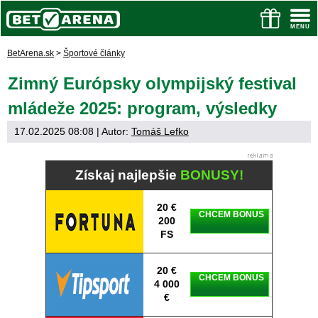
BetArena.sk
>
Športové články
Zimný Európsky olympijský festival
mládeže 2025: program, výsledky
17.02.2025 08:08
| Autor:
Tomáš Lefko
Získaj najlepšie
BONUSY!
20 €
CHCEM BONUS
200
FS
20 €
CHCEM BONUS
4 000
€