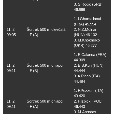
3. S.Rodic (SRB)
46.966
1. I.Gharsallaoui
(FRA) 45.994
11. 2.,
Šortrek 500 m dievčatá
2. N.Z.Molnar
09:05
– F (A)
(HUN) 46.102
3. M.Khokhelko
(UKR) 46.277
1. E.Calanca (FRA)
44.309
11. 2.,
Šortrek 500 m chlapci
2. B.B.Kun (HUN)
09:11
– F (B)
44.444
3. A.Picco (ITA)
44.484
1. F.Pezzoni (ITA)
43.420
11. 2.,
Šortrek 500 m chlapci
2. F.Izbicki (POL)
09:11
– F (A)
46.443
3. M.Arendas