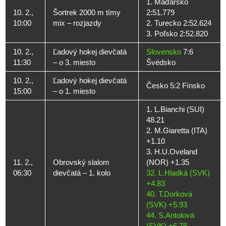
1. Maďarsko
10. 2.,
Šortrek 2000 m tímy
2:51.779
10:00
mix – rozjazdy
2. Turecko 2:52.624
3. Poľsko 2:52.820
10. 2.,
Ľadový hokej dievčatá
Slovensko
7:6
11:30
– o 3. miesto
Švédsko
10. 2.,
Ľadový hokej dievčatá
Česko 5:2 Fínsko
15:00
– o 1. miesto
1. L.Bianchi (SUI)
48.21
2. M.Giaretta (ITA)
+1.10
3. H.U.Oveland
11. 2.,
Obrovský slalom
(NOR) +1.35
06:30
dievčatá – 1. kolo
32. L.Hladká (SVK)
+4.83
40. T.Dorková
(SVK) +5.93
44. S.Antolová
(SVK) +6.78