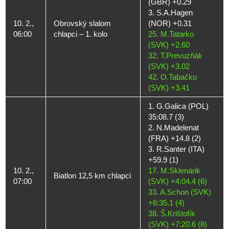
(GBR) +0.29
3. S.A.Hagen
10. 2.,
Obrovský slalom
(NOR) +0.31
06:00
chlapci – 1. kolo
25. M.Tatarko
(SVK) +2.60
32. T.Prevuzňák
(SVK) +3.02
42. O.Tabačko
(SVK) +3.41
1. G.Galica (POL)
35:08.7 (3)
2. N.Madelenat
(FRA) +14.8 (2)
3. R.Santer (ITA)
+59.9 (1)
10. 2.,
17. M.Sklenárik
Biatlon 12,5 km chlapci
07:00
(SVK) +4:04.4 (6)
33. A.Schon (SVK)
+6:35.1 (4)
38. Š.Krištofík
(SVK) +7:20.6 (8)