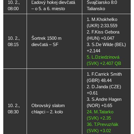
10. 2.,
Ľadový hokej dievčatá
Švajčiarsko 8:0
08:00
– o 5. a 6. miesto
Taliansko
1. M.Khokhelko
(UKR) 2:33.559
2. F.Kiss Gebora
10. 2.,
Šortrek 1500 m
(HUN) +0.047
08:15
dievčatá – SF
3. S.De Wilde (BEL)
+2.144
5. L.Dziedzinová
(SVK) +2.407 QB
1. F.Carrick Smith
(GBR) 48.44
2. D.Janda (CZE)
+0.61
3. S.Andre Hagen
10. 2.,
Obrovský slalom
(NOR) +0.65
08:30
chlapci – 2. kolo
24. M.Tatarko
(SVK) +2.35
36. T.Prevuzňák
(SVK) +3.02