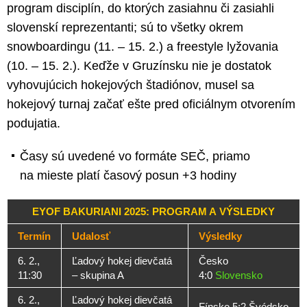
program disciplín, do ktorých zasiahnu či zasiahli
slovenskí reprezentanti; sú to všetky okrem
snowboardingu (11. – 15. 2.) a freestyle lyžovania
(10. – 15. 2.). Keďže v Gruzínsku nie je dostatok
vyhovujúcich hokejových štadiónov, musel sa
hokejový turnaj začať ešte pred oficiálnym otvorením
podujatia.
Časy sú uvedené vo formáte SEČ, priamo
na mieste platí časový posun +3 hodiny
EYOF BAKURIANI 2025: PROGRAM A VÝSLEDKY
Termín
Udalosť
Výsledky
6. 2.,
Ľadový hokej dievčatá
Česko
11:30
– skupina A
4:0
Slovensko
6. 2.,
Ľadový hokej dievčatá
Fínsko 5:2 Švédsko