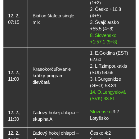
(1+2)
2. Česko +16.8
12. 2.,
Biatlon štafeta single
(4+5)
07:15
mix
3. Švajčiarsko
+55.5 (4+8)
8. Slovensko
+1:57.1 (9+8)
1. E.Goidina (EST)
62.60
2. L.Tzimpoukakis
Krasokorčuľovanie
12. 2.,
(SUI) 59.66
krátky program
11:00
3. I.Gurgenidze
dievčatá
(GEO) 58.84
14. O.Lengyelová
(SVK) 48.81
Slovensko
3:2
12. 2.,
Ľadový hokej chlapci –
Lotyšsko
11:30
skupina A
12. 2.,
Ľadový hokej chlapci –
Česko 4:2