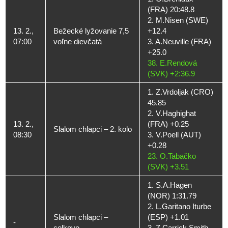
(FRA) 20:48.8
2. M.Nisen (SWE)
13. 2.,
Bežecké lyžovanie 7,5
+12.4
07:00
voľne dievčatá
3. A.Neuville (FRA)
+25.0
38. E.Rendová
(SVK) +2:36.9
1. Z.Vrdoljak (CRO)
45.85
2. V.Haghighat
13. 2.,
(FRA) +0.25
Slalom chlapci – 2. kolo
08:30
3. V.Poell (AUT)
+0.28
23. O.Tabačko
(SVK) +3.51
1. S.A.Hagen
(NOR) 1:31.79
2. L.Garitano Iturbe
Slalom chlapci –
(ESP) +1.01
-
celkovo
3. Z.Carrick Smith