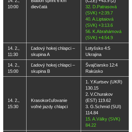
14. 2.,
Biatlon šprint 6 km
(CZE) +43.9 (2)
10:00
dievčatá
32. D.Patrasová
(SVK) +2:39.7
40. A.Liptaiová
(SVK) +3:13.6
56. K.Abrahámová
(SVK) +4:54.9
14. 2.,
Ľadový hokej chlapci –
Lotyšsko 4:5
11:30
skupina A
Ukrajina
14. 2.,
Ľadový hokej chlapci –
Švajčiarsko 12:4
15:00
skupina B
Rakúsko
1. Y.Kurtsev (UKR)
130.15
2. V.Churakov
14. 2.,
Krasokorčuľovanie
(EST) 119.62
15:30
voľné jazdy chlapci
3. G.Schmid (SUI)
114.84
15. A.Války (SVK)
84.22