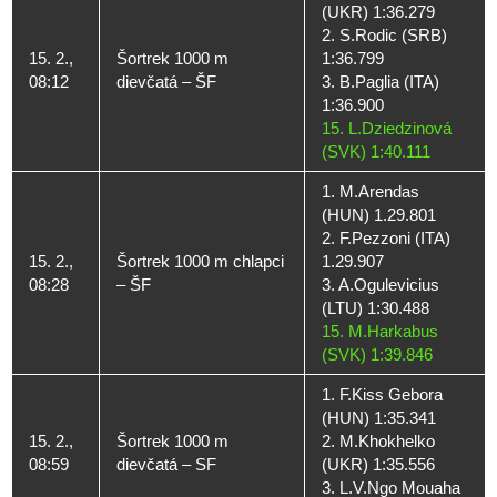
(UKR) 1:36.279
2. S.Rodic (SRB)
15. 2.,
Šortrek 1000 m
1:36.799
08:12
dievčatá – ŠF
3. B.Paglia (ITA)
1:36.900
15. L.Dziedzinová
(SVK) 1:40.111
1. M.Arendas
(HUN) 1.29.801
2. F.Pezzoni (ITA)
15. 2.,
Šortrek 1000 m chlapci
1.29.907
08:28
– ŠF
3. A.Ogulevicius
(LTU) 1:30.488
15. M.Harkabus
(SVK) 1:39.846
1. F.Kiss Gebora
(HUN) 1:35.341
15. 2.,
Šortrek 1000 m
2. M.Khokhelko
08:59
dievčatá – SF
(UKR) 1:35.556
3. L.V.Ngo Mouaha