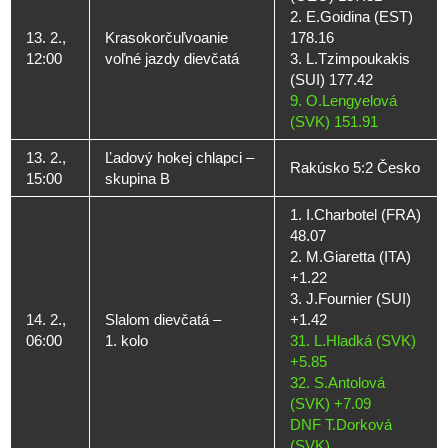
2. E.Goidina (EST)
13. 2.,
Krasokorčuľvoanie
178.16
12:00
voľné jazdy dievčatá
3. L.Tzimpoukakis
(SUI) 177.42
9. O.Lengyelová
(SVK) 151.91
13. 2.,
Ľadový hokej chlapci –
Rakúsko 5:2 Česko
15:00
skupina B
1. I.Charbotel (FRA)
48.07
2. M.Giaretta (ITA)
+1.22
3. J.Fournier (SUI)
14. 2.,
Slalom dievčatá –
+1.42
06:00
1. kolo
31. L.Hladká (SVK)
+5.85
32. S.Antolová
(SVK) +7.09
DNF T.Dorková
(SVK)