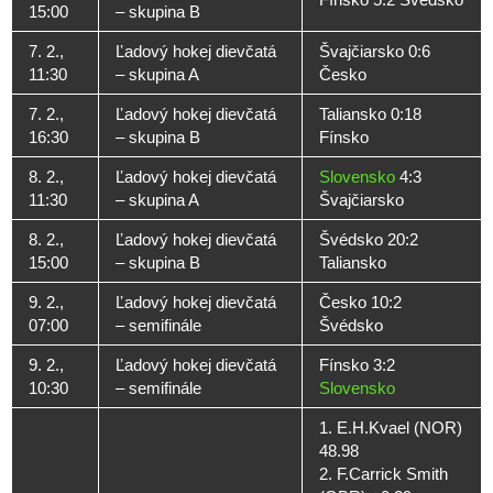
15:00
– skupina B
7. 2.,
Ľadový hokej dievčatá
Švajčiarsko 0:6
11:30
– skupina A
Česko
7. 2.,
Ľadový hokej dievčatá
Taliansko 0:18
16:30
– skupina B
Fínsko
8. 2.,
Ľadový hokej dievčatá
Slovensko
4:3
11:30
– skupina A
Švajčiarsko
8. 2.,
Ľadový hokej dievčatá
Švédsko 20:2
15:00
– skupina B
Taliansko
9. 2.,
Ľadový hokej dievčatá
Česko 10:2
07:00
– semifinále
Švédsko
9. 2.,
Ľadový hokej dievčatá
Fínsko 3:2
10:30
– semifinále
Slovensko
1. E.H.Kvael (NOR)
48.98
2. F.Carrick Smith