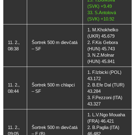
(SVK) +9.49
33. S.Antolová
(SVK) +10.92
1. M.Khokhelko
(UKR) 45.679
11. 2.,
Šortrek 500 m dievčatá
2. F.Kis Gebora
08:38
– SF
(HUN) 45.743
3. N.Z.Molnar
(HUN) 45.841
1. F.Izbicki (POL)
43.172
11. 2.,
Šortrek 500 m chlapci
2. B.Efe Dal (TUR)
08:44
– SF
43.284
3. F.Pezzoni (ITA)
43.327
1. L.V.Ngo Mouaha
(FRA) 46.421
11. 2.,
Šortrek 500 m dievčatá
2. B.Paglia (ITA)
09:05
– F (B)
46.482