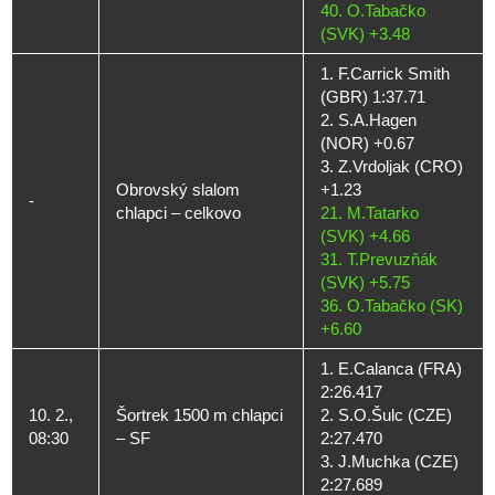
40. O.Tabačko
(SVK) +3.48
1. F.Carrick Smith
(GBR) 1:37.71
2. S.A.Hagen
(NOR) +0.67
3. Z.Vrdoljak (CRO)
Obrovský slalom
+1.23
-
chlapci – celkovo
21. M.Tatarko
(SVK) +4.66
31. T.Prevuzňák
(SVK) +5.75
36. O.Tabačko (SK)
+6.60
1. E.Calanca (FRA)
2:26.417
10. 2.,
Šortrek 1500 m chlapci
2. S.O.Šulc (CZE)
08:30
– SF
2:27.470
3. J.Muchka (CZE)
2:27.689