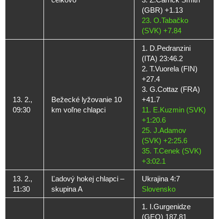
(GBR) +1.13
23. O.Tabačko
(SVK) +7.84
1. D.Pedranzini
(ITA) 23:46.2
2. T.Vuorela (FIN)
+27.4
3. G.Cottaz (FRA)
13. 2.,
Bežecké lyžovanie 10
+41.7
09:30
km voľne chlapci
11. E.Kuzmin (SVK)
+1:20.6
25. J.Adamov
(SVK) +2:25.6
35. T.Cenek (SVK)
+3:02.1
13. 2.,
Ľadový hokej chlapci –
Ukrajina 4:7
11:30
skupina A
Slovensko
1. I.Gurgenidze
(GEO) 187.81