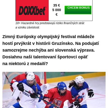
35 €
CHCEM BONUS
5 000
€
18+ Hazardné hry predstavujú riziko finančných strát
a vzniku závislosti.
Zimný Európsky olympijský festival mládeže
hostí prvýkrát v histórii Gruzínsko. Na podujatí
samozrejme nechýba ani slovenská výprava.
Dosiahnu naši talentovaní športovci opäť
na niektorú z medailí?