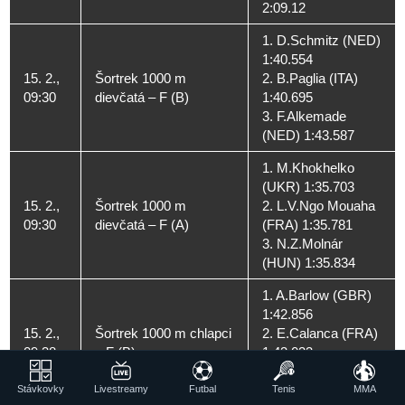
2:09.12
1. D.Schmitz (NED)
1:40.554
15. 2.,
Šortrek 1000 m
2. B.Paglia (ITA)
09:30
dievčatá – F (B)
1:40.695
3. F.Alkemade
(NED) 1:43.587
1. M.Khokhelko
(UKR) 1:35.703
15. 2.,
Šortrek 1000 m
2. L.V.Ngo Mouaha
09:30
dievčatá – F (A)
(FRA) 1:35.781
3. N.Z.Molnár
(HUN) 1:35.834
1. A.Barlow (GBR)
1:42.856
15. 2.,
Šortrek 1000 m chlapci
2. E.Calanca (FRA)
09:38
– F (B)
1:43.033
3. H.S.Midjo (NOR)
1:45.906
Stávkovky
Livestreamy
Futbal
Tenis
MMA