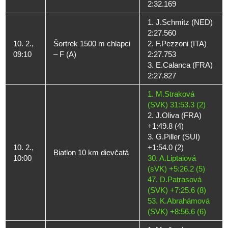
2:32.169
1. J.Schmitz (NED)
2:27.560
10. 2.,
Šortrek 1500 m chlapci
2. F.Pezzoni (ITA)
09:10
– F (A)
2:27.753
3. E.Calanca (FRA)
2:27.827
1. M.Straková
(SVK) 31:53.3 (2)
2. J.Oliva (FRA)
+1:49.8 (4)
3. G.Piller (SUI)
10. 2.,
+1:54.0 (2)
Biatlon 10 km dievčatá
10:00
30. A.Liptaiová
(sVK) +5:26.2 (5)
47. D.Patrasová
(SVK) +7:25.6 (8)
53. K.Abrahámová
(SVK) +8:56.6 (6)