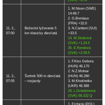
1. M.Nisen (SWE)
14:48.7
2. G.Breniaux
(FRA) +32.0
11. 2.,
Bežecké lyžovanie 5
3. N.Cantieni (SUI)
07:00
km klasicky dievčatá
+33.5
14. M.Straková
(SVK) +1:24.5
35. E.Rendová
(SVK) +2:39.5
1. F.Kiss Gebora
(HUN) 46.170
2. N.Z.Molnar
11. 2.,
Šortrek 500 m dievčatá
(HUN) 46.280
07:05
– rozjazdy
3. M.Khokhelko
(UKR) 46.388
26. L.Dziedzinová
(SVK) 58.332 Q
1. F.Izbicki (POL)